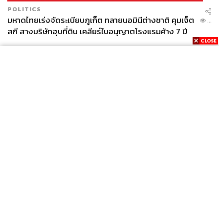
POLITICS
มหาดไทยเร่งจัดระเบียบภูเก็ต ทลายนอมินีต่างชาติ คุมเจ็ต
...
สกี สางบริษัทฮุบที่ดิน เคลียร์ใบอนุญาตโรงแรมค้าง 7 ปี
News
Wealth
Pop
Podcast
Video
Now
Opinion
Careers
Events
Privacy
About
Contact
Policy
FOR
ADVERTISING
MEMBERSHIP