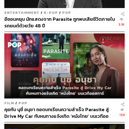
ENTERTAINMENT
/
K-POP
/
POP
อีซอนคยุน นักแสดงจาก Parasite ถูกพบเสียชีวิตภายใน
3.1K
รถยนต์ด้วยวัย 48 ปี
FILM
/
POP
คุยกับ นุชี่ อนุชา ถอดบทเรียนความสำเร็จ Parasite สู่
134
Drive My Car กับหนทางแจ้งเกิด ‘หนังไทย’ บนเวทีออ
สการ์