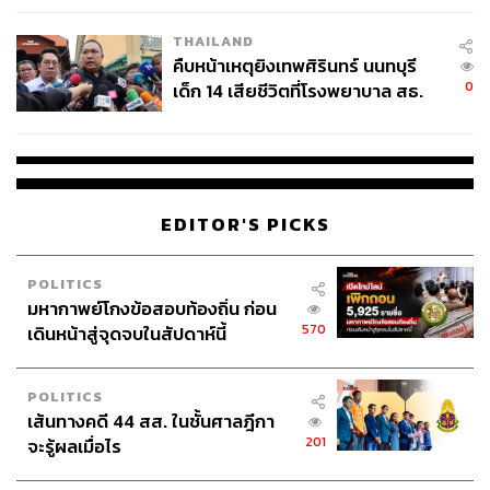
THAILAND
คืบหน้าเหตุยิงเทพศิรินทร์ นนทบุรี
0
เด็ก 14 เสียชีวิตที่โรงพยาบาล สธ.
ยืนยันครูเสียชีวิต 5 ราย เจ็บ 22
ราย
EDITOR'S PICKS
POLITICS
มหากาพย์โกงข้อสอบท้องถิ่น ก่อน
570
เดินหน้าสู่จุดจบในสัปดาห์นี้
POLITICS
เส้นทางคดี 44 สส. ในชั้นศาลฎีกา
201
จะรู้ผลเมื่อไร