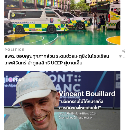
POLITICS
สพฉ. ขอบคุณทุกภาคส่วน ระดมช่วยเหตุยิงในโรงเรียน
...
เทพศิรินทร์ ย้ำดูแลสิทธิ UCEP ผู้บาดเจ็บ