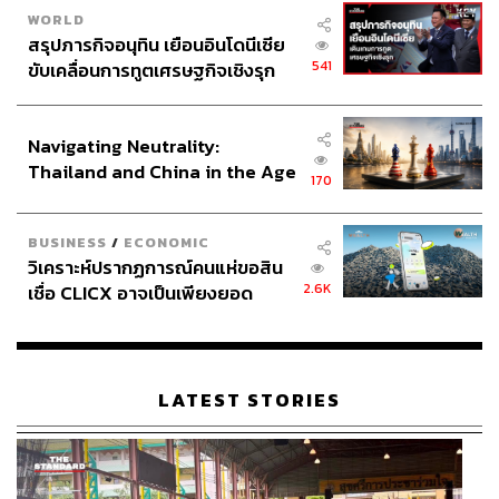
WORLD
สรุปภารกิจอนุทิน เยือนอินโดนีเซีย
541
ขับเคลื่อนการทูตเศรษฐกิจเชิงรุก
ประกาศหุ้นส่วนยุทธศาสตร์ไทย –
อินโดนีเซีย
Navigating Neutrality:
Thailand and China in the Age
170
of a New Global Order
BUSINESS
/
ECONOMIC
วิเคราะห์ปรากฏการณ์คนแห่ขอสิน
2.6K
เชื่อ CLICX อาจเป็นเพียงยอด
ภูเขาน้ำแข็ง ของปัญหาหนี้ครัว
เรือนไทยที่ถูกซุกไว้
LATEST STORIES