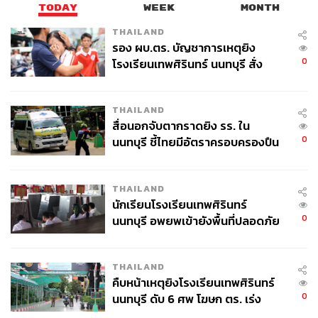
TODAY
WEEK
MONTH
THAILAND
รอง ผบ.ตร. บัญชาการเหตุยิง
0
โรงเรียนเทพศิรินทร์ นนทบุรี สั่ง
ค้นหา 2 รอบยืนยันไร้คนติดค้าง พบ
ศพปู่-ย่าที่บ้านพักผู้ก่อเหตุ
THAILAND
สื่อนอกจับตากราดยิง รร. ใน
0
นนทบุรี ชี้ไทยมีอัตราครอบครองปืน
สูงในระดับต้นของภูมิภาค
THAILAND
นักเรียนโรงเรียนเทพศิรินทร์
0
นนทบุรี อพยพเข้ายังพื้นที่ปลอดภัย
ชั่วคราว หลังเหตุใช้อาวุธปืนภายใน
โรงเรียนคลี่คลาย
THAILAND
คืบหน้าเหตุยิงโรงเรียนเทพศิรินทร์
0
นนทบุรี ดับ 6 ศพ โฆษก ตร. เร่ง
สอบปมขโมยปืนปู่ก่อเหตุ