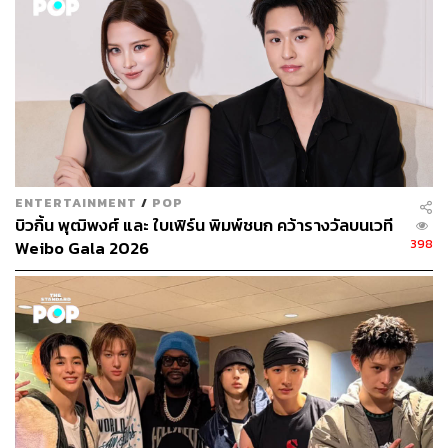
ENTERTAINMENT
/
POP
บิวกิ้น พุฒิพงศ์ และ ใบเฟิร์น พิมพ์ชนก คว้ารางวัลบนเวที
398
Weibo Gala 2026
ด้านมิวสิกวิดีโอของเพลง ห้องสี่มุมซ้าย ยังได้นักแสดงสาว
มากฝีมือ ใบเฟิร์น-
พิมพ์ชนก ลือวิเศษไพบูลย์ และนักแสดง
หนุ่มหน้าใส บลู-พงศ์ทิวัตถ์ ตั้งวันเจริญ มาประกบคู่กันเรียง
ร้อยและถ่ายทอดเรื่องราวความรักของบทเพลงสี่ห้องมุมซ้าย
ได้อย่างลงตัว
ปาล์มมี่ยังได้เล่าถึงซิงเกิล ห้องสี่มุมซ้าย เอาไว้ว่า เดิมทีเพลง
นี้เป็นเพียง Demo ที่เธอคิดว่าอาจจะไม่ได้ใช้บันทึกเสียง