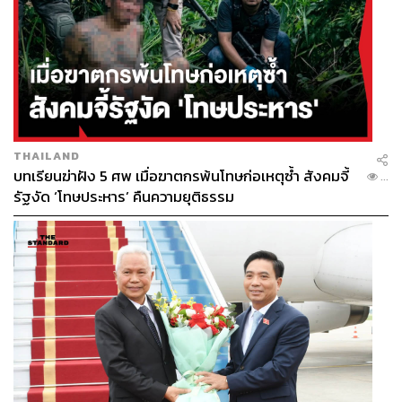
THAILAND
บทเรียนฆ่าฝัง 5 ศพ เมื่อฆาตกรพ้นโทษก่อเหตุซ้ำ สังคมจี้
...
รัฐงัด ‘โทษประหาร’ คืนความยุติธรรม