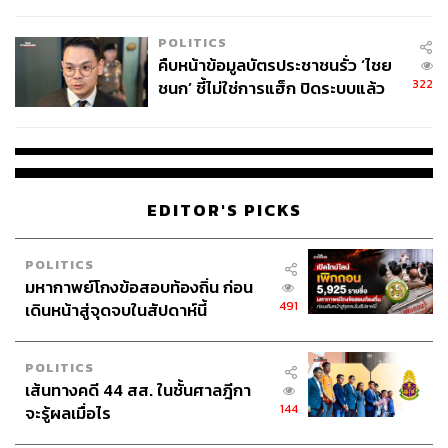
โลกภายใน 6 วัน
นักเขียนผู้ชอบถ่ายทอดเรื่องราวผ่านตัวอักษร
หลงใหลในภาษา วัฒนธรรม และการติ่ง
POLITICS
คืบหน้าข้อมูลบัตรประชาชนรั่ว ‘ไชย
322
ชนก’ ชี้ไม่ใช่การแฮ็ก ปิดระบบแล้ว
พบต้นตอจาก IP เดียว
EDITOR'S PICKS
POLITICS
มหากาพย์โกงข้อสอบท้องถิ่น ก่อน
491
เดินหน้าสู่จุดจบในสัปดาห์นี้
POLITICS
เส้นทางคดี 44 สส. ในชั้นศาลฎีกา
144
จะรู้ผลเมื่อไร