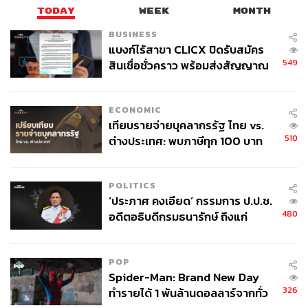
TODAY
WEEK
MONTH
BUSINESS
แบงก์ไร้สาขา CLICX ปิดรับสมัคร
549
สินเชื่อชั่วคราว พร้อมส่งสัญญาณ
TAGS:
เพลงใหม่
มิวสิกวิดีโอ
บลู-พงศ์ทิวัตถ์ ตั้งวันเจริญ
เตือนกลุ่มกู้เงินผิดวัตถุประสงค์-ให้
PALMY
GMM Music
GMM Grammy
ใบเฟิร์น-พิมพ์ชนก ลือวิเศษไพบูลย์
ปาล์มมี่
ข้อมูลเท็จ เตรียมดำเนินคดีเด็ดขาด
genie records
ECONOMIC
เทียบรายจ่ายบุคลากรรัฐ ไทย vs.
510
ต่างประเทศ: พบภาษีทุก 100 บาท
ของคนไทยใช้ไปกับข้าราชการเฉียด
40 บาท
POLITICS
‘ประภาศ คงเอียด’ กรรมการ ป.ป.ช.
480
อดีตอธิบดีกรมธนารักษ์ ถึงแก่
อนิจกรรม
1.7K
POP
Spider-Man: Brand New Day
ABOUT THE AUTHOR
326
ทำรายได้ 1 พันล้านดอลลาร์จากทั่ว
ใยรัก ชุติอังกูร