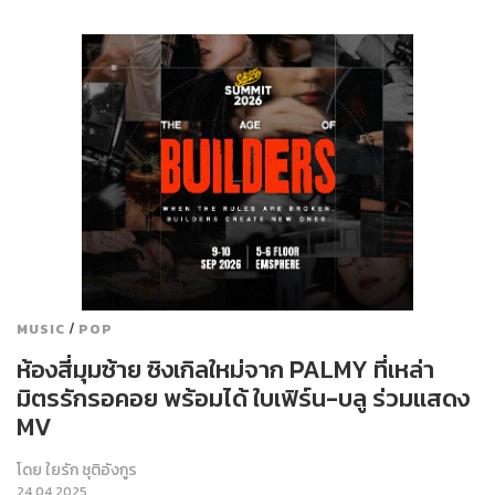
/
MUSIC
POP
ห้องสี่มุมซ้าย ซิงเกิลใหม่จาก PALMY ที่เหล่า
มิตรรักรอคอย พร้อมได้ ใบเฟิร์น-บลู ร่วมแสดง
MV
โดย
ใยรัก ชุติอังกูร
24.04.2025