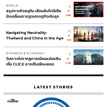
WORLD
สรุปภารกิจอนุทิน เยือนอินโดนีเซีย
495
ขับเคลื่อนการทูตเศรษฐกิจเชิงรุก
ประกาศหุ้นส่วนยุทธศาสตร์ไทย –
อินโดนีเซีย
Navigating Neutrality:
Thailand and China in the Age
134
of a New Global Order
BUSINESS
/
ECONOMIC
วิเคราะห์ปรากฏการณ์คนแห่ขอสิน
2.3K
เชื่อ CLICX อาจเป็นเพียงยอด
ภูเขาน้ำแข็ง ของปัญหาหนี้ครัว
เรือนไทยที่ถูกซุกไว้
LATEST STORIES