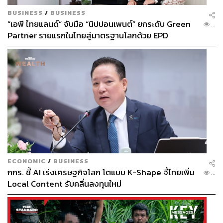
BUSINESS
/
BUSINESS
“เอพี ไทยแลนด์” จับมือ “นิปปอนเพนต์” ยกระดับ Green
...
Partner รายแรกในไทยสู่มาตรฐานโลกด้วย EPD
International พร้อมชูแนวคิด Global Standards for
Global Sustainable Living ส่งมอบบ้านคุณภาพ ลด
ผลกระทบต่อสิ่งแวดล้อม พร้อมปั้นนักออกแบบที่ใส่ใจโลก
ECONOMIC
/
BUSINESS
กกร. ชี้ AI เร่งเศรษฐกิจโลก โตแบบ K-Shape จี้ไทยเพิ่ม
...
Local Content รับคลื่นลงทุนใหม่