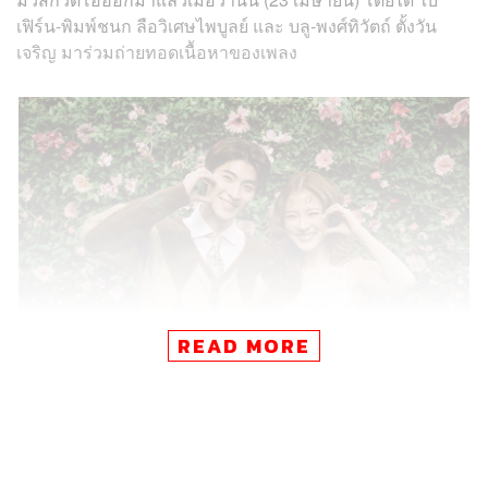
เฟิร์น-
พิมพ์ชนก ลือวิเศษไพบูลย์ และ บลู-พงศ์ทิวัตถ์ ตั้งวัน
เจริญ มาร่วมถ่ายทอดเนื้อหาของเพลง
READ MORE
ห้องสี่มุมซ้าย ยังเคยสร้างปรากฏการณ์ความน่าตื่นตาให้แก่
เหล่ามิตรรักของปาล์มมี่มาแล้วในคอนเสิร์ตใหญ่
PALMY