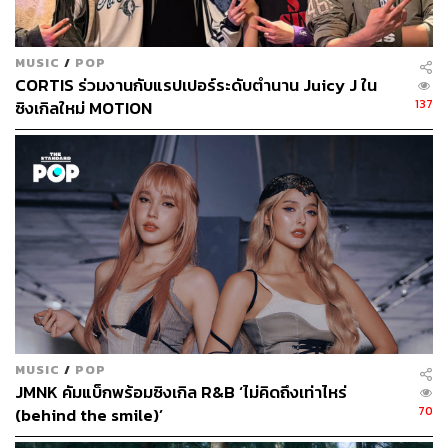
เพราะคิดเองว่า ลีลาของเพลงอาจจะซ้ำกับที่เคยแต่งมา และ
ยังไม่ลงตัวในเรื่องของการเรียบเรียงก็เลยทิ้งเพลงไว้หลายปี
จนกระทั่งมีคอนเสิร์ตใหญ่เมื่อปีที่ผ่านมา ที่เธอได้หยิบเพลงนี้
MUSIC
/
POP
มาแสดง พอจบจากงานปาล์มมี่ก็ได้ทราบว่าเหล่ามิตรรัก
CORTIS ร่วมงานกับแรปเปอร์ระดับตำนาน Juicy J ใน
อยากฟังฉบับเต็มก็เลยได้ฤกษ์ดำเนินการทำซิงเกิลนี้ขึ้นมา
137
ซิงเกิลใหม่ MOTION
“เนื้อหาของเพลงนี้พูดถึงการตกหลุมรักใครสักคนแบบ
เฉียบพลัน แล้วก็จะบอกเขาว่า ทุกห้องหัวใจเรายกให้เขาหมด
เลย ยกเว้นห้องสี่ที่อยู่มุมซ้าย เราขอเก็บไว้ เผื่อเขาทำให้เรา
ช้ำใจ เราจะได้มีที่ปลอดภัยไว้รักษาใจเราเองค่ะ ส่วน ใบ
เฟิร์น-บลู ปาล์มมี่ประทับใจเขาค่ะ ขอบคุณที่มาเติมเต็มให้มิว
สิกวิดีโอเพลงนี้สมบูรณ์ค่ะ”
MUSIC
/
POP
JMNK คัมแบ็กพร้อมซิงเกิล R&B ‘ไม่คิดถึงเท่าไหร่
70
(behind the smile)’