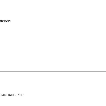
lWorld
E STANDARD POP