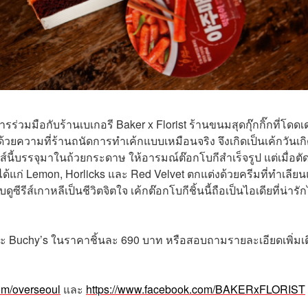
การร่วมมือกับร้านเบเกอรี Baker x Florist ร้านขนมสุดกุ๊กกิ๊กที่โดดเ
ด้วยความที่ร้านถนัดการทำเค้กแบบเหมือนจริง จึงเกิดเป็นเค้กวันเก
รีส์นี้บรรจุมาในถ้วยกระดาษ ให้อารมณ์ต๊อกโบกีสำเร็จรูป แต่เมื่อตั
ติ ได้แก่ Lemon, Horlicks และ Red Velvet ตกแต่งด้วยครีมที่ทำเลีย
ีรีส์เกาหลีเป็นชีวิตจิตใจ เค้กต๊อกโบกีชิ้นนี้ถือเป็นไอเดียที่น่ารัก
และ Buchy’s ในราคาชิ้นละ 690 บาท หรือสอบถามรายละเอียดเพิ่มเ
om/overseoul
และ
https://www.facebook.com/BAKERxFLORIST