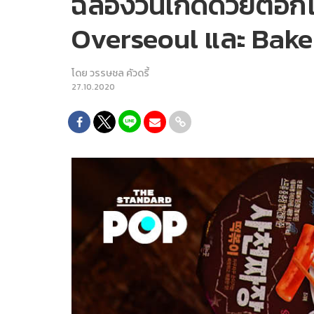
ฉลองวันเกิดด้วยต๊อก
Overseoul และ Baker
โดย
วรรษชล คัวดรี้
27.10.2020