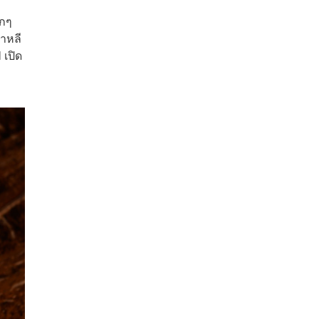
รกๆ
กาหลี
 เปิด