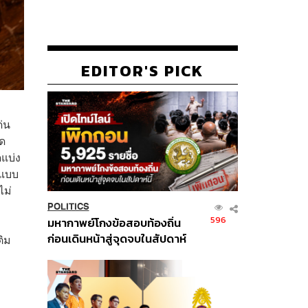
EDITOR'S PICK
ด่น
ิด
ดแบ่ง
นแบบ
ไม่
POLITICS
596
มหากาพย์โกงข้อสอบท้องถิ่น
ก่อนเดินหน้าสู่จุดจบในสัปดาห์
ติม
นี้