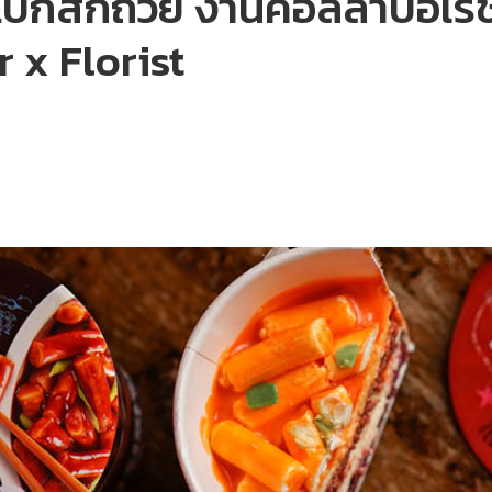
โบกีสักถ้วย งานคอลลาบอเรช
 x Florist