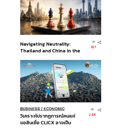
อินโดนีเซีย
Navigating Neutrality:
187
Thailand and China in the
Age of a New Global
Order
BUSINESS
/
ECONOMIC
2.6K
วิเคราะห์ปรากฏการณ์คนแห่
ขอสินเชื่อ CLICX อาจเป็น
เพียงยอดภูเขาน้ำแข็ง ของ