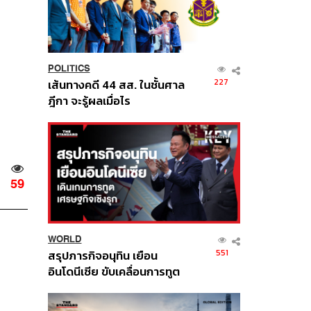
POLITICS
227
เส้นทางคดี 44 สส. ในชั้นศาล
ฎีกา จะรู้ผลเมื่อไร
59
WORLD
551
สรุปภารกิจอนุทิน เยือน
อินโดนีเซีย ขับเคลื่อนการทูต
เศรษฐกิจเชิงรุก ประกาศหุ้น
ส่วนยุทธศาสตร์ไทย –