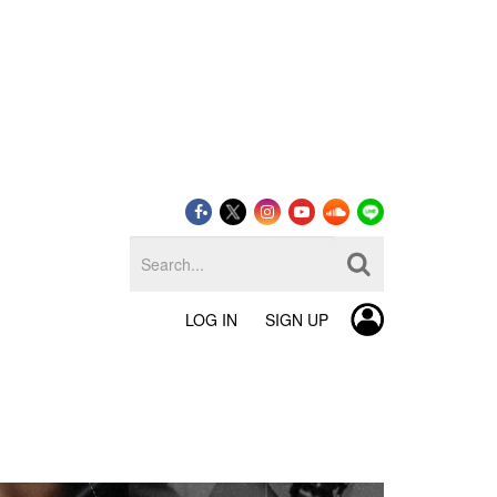
LOG IN
SIGN UP