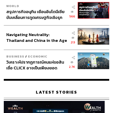
WORLD
ABOUT THE AUTHOR
สรุปภารกิจอนุทิน เยือนอินโดนีเซีย
566
ขับเคลื่อนการทูตเศรษฐกิจเชิงรุก
THE STANDARD TEAM
ประกาศหุ้นส่วนยุทธศาสตร์ไทย –
กองบรรณาธิการ THE STANDARD
อินโดนีเซีย
Navigating Neutrality:
ABOUT THE PHOTOGRAPHER
Thailand and China in the Age
213
ศวิตา พูลเสถียร
of a New Global Order
ช่างภาพข่าว ประจำสำนักข่าว THE
STANDARD
BUSINESS
/
ECONOMIC
วิเคราะห์ปรากฏการณ์คนแห่ขอสิน
2.7K
เชื่อ CLICX อาจเป็นเพียงยอด
ภูเขาน้ำแข็ง ของปัญหาหนี้ครัว
เรือนไทยที่ถูกซุกไว้
LATEST STORIES