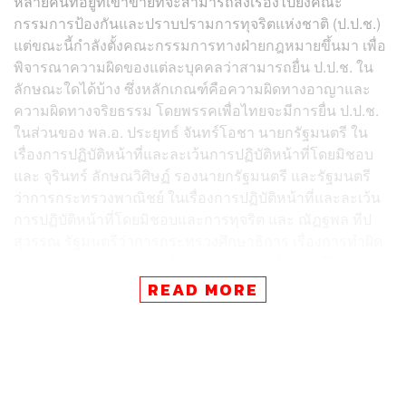
หลายคนที่อยู่ที่เข้าข่ายที่จะสามารถส่งเรื่องไปยังคณะ
กรรมการป้องกันและปราบปรามการทุจริตแห่งชาติ (ป.ป.ช.)
แต่ขณะนี้กำลังตั้งคณะกรรมการทางฝ่ายกฎหมายขึ้นมา เพื่อ
พิจารณาความผิดของแต่ละบุคคลว่าสามารถยื่น ป.ป.ช. ใน
ลักษณะใดได้บ้าง ซึ่งหลักเกณฑ์คือความผิดทางอาญาและ
ความผิดทางจริยธรรม โดยพรรคเพื่อไทยจะมีการยื่น ป.ป.ช.
ในส่วนของ พล.อ. ประยุทธ์ จันทร์โอชา นายกรัฐมนตรี ใน
เรื่องการปฏิบัติหน้าที่และละเว้นการปฏิบัติหน้าที่โดยมิชอบ
และ จุรินทร์ ลักษณวิศิษฏ์ รองนายกรัฐมนตรี และรัฐมนตรี
ว่าการกระทรวงพาณิชย์ ในเรื่องการปฏิบัติหน้าที่และละเว้น
การปฏิบัติหน้าที่โดยมิชอบและการทุจริต และ ณัฏฐพล ทีป
สุวรรณ รัฐมนตรีว่าการกระทรวงศึกษาธิการ เรื่องการทำผิด
มาตรฐานจริยธรรมอย่างร้ายแรง และการทำหน้าที่โดยมิ
ชอบส่อไปในทางทุจริต
READ MORE
ในส่วนของ ส.ส. แต่ละพรรคที่โหวตสวนมติของฝ่ายค้าน ก็
เป็นเรื่องที่แต่ละพรรคมีแนวทางในการดำเนินการตามขั้น
ตอนของแต่ละพรรคอยู่แล้ว