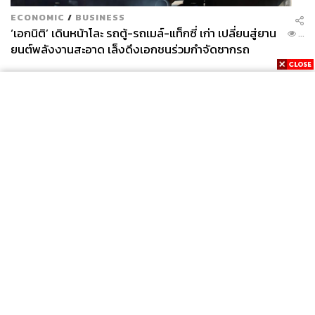
ECONOMIC
/
BUSINESS
‘เอกนิติ’ เดินหน้าโละ รถตู้-รถเมล์-แท็กซี่ เก่า เปลี่ยนสู่ยาน
...
ยนต์พลังงานสะอาด เล็งดึงเอกชนร่วมกำจัดซากรถ
News
Wealth
Pop
Podcast
Video
Now
Opinion
Careers
Events
Privacy
About
Contact
Policy
FOR
ADVERTISING
MEMBERSHIP