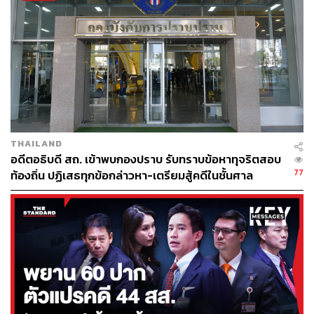
และกำหนดให้การแก้ไขรัฐธรรมนูญในอนาคตต้องใช้
เสียงเห็นชอบรัฐสภา 2 ใน 3 ในทางปฏิบัติค่อนข้างเป็น
ไปยาก ซึ่งหากเกิดปัญหาในการแก้ไขรัฐธรรมนูญ
รัฐสภาจะไม่สามารถฝ่าวิกฤตไปได้
กรณีการทำประชามติร่างรัฐธรรมนูญฉบับ สสร. หาก
ร่างไม่ผ่านประชามติ ซึ่งอาจไม่ได้หมายถึงประชาชน
เลือกที่จะอยู่กับรัฐธรรมนูญฉบับปัจจุบัน ฉบับปี 2560
THAILAND
อดีตอธิบดี สถ. เข้าพบกองปราบ รับทราบข้อหาทุจริตสอบ
และแม้มีช่องทางการตั้ง สสร. ร่างรัฐธรรมนูญฉบับใหม่
77
ท้องถิ่น ปฏิเสธทุกข้อกล่าวหา-เตรียมสู้คดีในชั้นศาล
แต่ต้องใช้เสียงรัฐสภา 2 ใน 3 ให้ความเห็นชอบเชื่อว่า
เป็นเรื่องที่ยากในการดำเนินการ โดยตั้งข้อสังเกตว่า
หรือแนวทางการแก้รัฐธรรมนูญจะต้องเกิดรัฐประหาร
ถึงจะร่างใหม่ทั้งฉบับได้ ก่อนจะย้ำว่าพรรคฝ่ายค้าน
ยืนยันการสถาปนารัฐธรรมนูญเป็นอำนาจของ
ประชาชน
นอกจากนี้ พ.ต.อ. ทวี สอดส่อง ส.ส. บัญชีรายชื่อพรรค