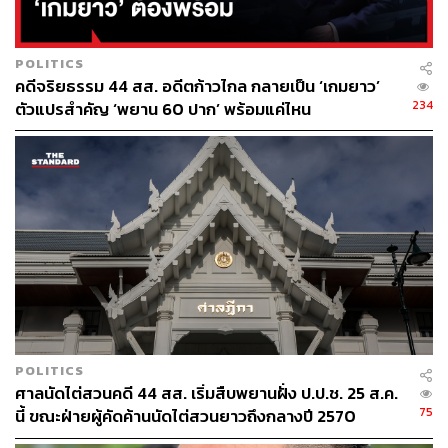
ประชาชาติ ย้ำตรงกันว่า ฝ่ายค้านห่วงเรื่องการแก้ไขที่จะต้อง
ใช้เสียงรัฐสภาเห็นชอบ 500 คน ทั้งนี้ในชั้นวาระที่ 2 ฝ่ายค้าน
ในแปรญัตติไว้ ต้องมาชั่งน้ำหนักกันดู
POLITICS
คดีจริยธรรม 44 สส. อดีตก้าวไกล กลายเป็น ‘เกมยาว’
234
ตัวแปรสำคัญ ‘พยาน 60 ปาก’ พร้อมแค่ไหน
POLITICS
ศาลนัดไต่สวนคดี 44 สส. เริ่มสืบพยานฝั่ง ป.ป.ช. 25 ส.ค.
75
นี้ ขณะฝ่ายผู้คัดค้านนัดไต่สวนยาวถึงกลางปี 2570