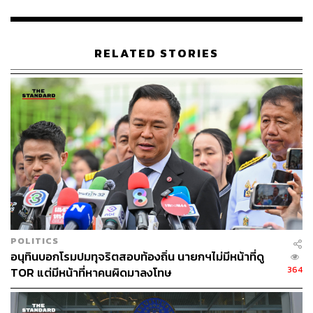
รัฐธรรมนูญ โดยจะนำความเห็นของผู้ทรงคุณวุฒิและนัก
วิชาการที่มีความเห็นต่อการแก้รัฐธรรมนูญส่งให้ศาล
ประกอบคำวินิจฉัยตามคำร้องของ ไพบูลย์ นิติตะวัน ส.ส.
RELATED STORIES
พรรคพลังประชารัฐ ที่ขอให้ศาลวินิจฉัยอำนาจของรัฐสภาใน
การตั้งสมาชิกสภาร่างรัฐธรรมนูญ (สสร.) เพื่อยกร่าง
รัฐธรรมนูญฉบับใหม่ หลังจากที่ศาลให้นักวิชาการ 4 คน
ทำความเห็นส่งต่อศาลเพิ่มเติม เพื่อให้เกิดความรอบคอบมาก
ขึ้น ขณะเดียวกันยังเชื่อมั่นว่าแนวทางการวินิจฉัยของศาลไม่
น่าจะเกิดกรณีที่ไม่สามารถยกร่างรัฐธรรมนูญใหม่ทั้งฉบับ
ได้
ขณะที่ รังสิมันต์ โรม ส.ส. พรรคก้าวไกล กล่าวย้ำให้จับตา
การพิจารณาร่างรัฐธรรมนูญฉบับแก้ไขเพิ่มเติม 3 ประเด็น ที่
มีความสำคัญต่ออนาคตของประเทศ 1. การกำหนดห้ามแก้
POLITICS
หมวด 1-2 ทั้งที่มีกลุ่มเคลื่อนไหวทางการเมืองเรียกร้องให้
อนุทินบอกโรมปมทุจริตสอบท้องถิ่น นายกฯไม่มีหน้าที่ดู
แก้ไข ซึ่งหากไม่แก้ไขอาจกลายเป็นชนวนความขัดแย้งรอบ
364
TOR แต่มีหน้าที่หาคนผิดมาลงโทษ
ใหม่ และจะไม่เป็นทางออกของปัญหาทางการเมืองอย่าง
แท้จริง