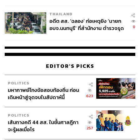
ผู้ใช้ถอดเปลี่ยนแบตเองได้ ก่อนกฎ
EU บังคับปีหน้า
THAILAND
อดีต สส. ‘ฉลอง’ ก่อเหตุยิง ‘นายก
0
อบจ.นนทบุรี’ ที่สำนักงาน ตำรวจรุด
ลงพื้นที่
พิสูจน์อักษร: พรนภัส ชำนาญค้า
TAGS:
คณะกรรมการป้องกันและปราบปรามการทุจริตแห่งชาติ
EDITOR'S PICKS
(ป.ป.ช.)
สมพงษ์ อมรวิวัฒน์
รัฐมนตรี
POLITICS
มหากาพย์โกงข้อสอบท้องถิ่น ก่อน
623
เดินหน้าสู่จุดจบในสัปดาห์นี้
POLITICS
เส้นทางคดี 44 สส. ในชั้นศาลฎีกา
257
จะรู้ผลเมื่อไร
33