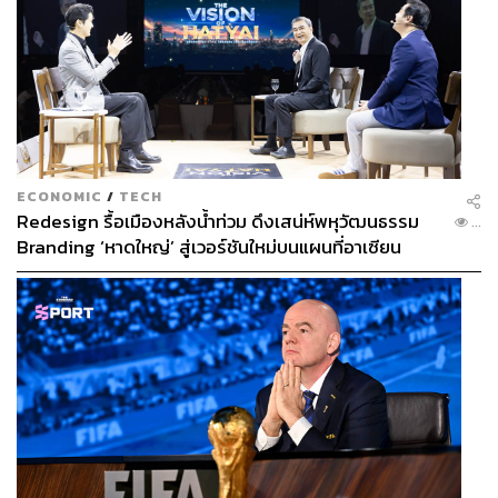
ECONOMIC
/
TECH
Redesign รื้อเมืองหลังน้ำท่วม ดึงเสน่ห์พหุวัฒนธรรม
...
Branding ‘หาดใหญ่’ สู่เวอร์ชันใหม่บนแผนที่อาเซียน