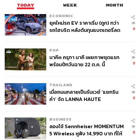
TODAY
WEEK
MONTH
ECONOMIC
ยุคใหม่รถ EV ราคาเริ่ม (ถูก) กว่า
0
รถไฮบริด หลังต้นทุนแบตเตอรี่ลด
ลง - จีนแห่บุกตลาดเกิดใหม่
POP
นาคี๓ ครุฑา นาคี เผยภาพชุดแรก
0
พร้อมปักวันฉาย 22 ต.ค. นี้
THAILAND
เมื่อถนนกลายเป็นรันเวย์ ‘แยกริน
0
คำ’ จัด LANNA HAUTE
COUTURE กลางสายฝน
BUSINESS
ลองใช้ Sennheiser MOMENTUM
0
5 Wireless หูฟัง 14,990 บาท ที่ให้