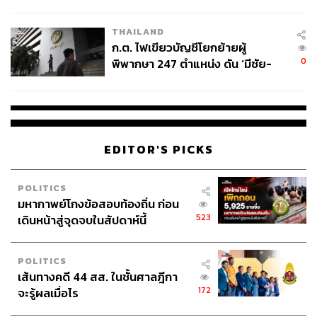
ข้อหาหนัก จ่อชง ป.ป.ช. 12 ส.ค. นี้
THAILAND
ก.ต. ไฟเขียวบัญชีโยกย้ายผู้
0
พิพากษา 247 ตำแหน่ง ดัน ‘มีชัย-
สรรพวิทย์’ คุมศาลอาญา-แพ่ง ‘วิธู
ร’ นั่งประธานศาลอุทธรณ์
EDITOR'S PICKS
POLITICS
มหากาพย์โกงข้อสอบท้องถิ่น ก่อน
523
เดินหน้าสู่จุดจบในสัปดาห์นี้
POLITICS
เส้นทางคดี 44 สส. ในชั้นศาลฎีกา
172
จะรู้ผลเมื่อไร