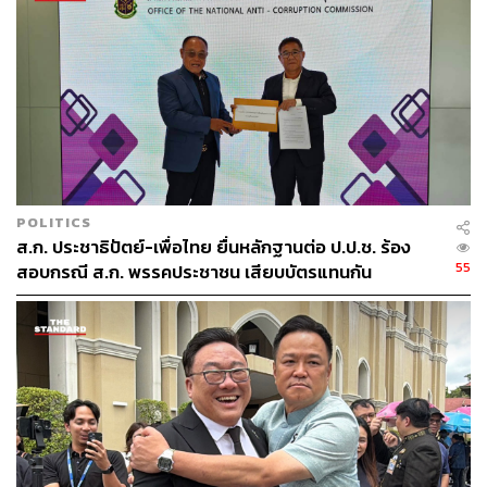
ร้อนแรงต่อการชุมนุม
พิสูจน์อักษร: ภาสิณี เพิ่มพันธุ์พงศ์
TAGS:
พรรคเพื่อไทย
พ.ร.บ.ประชามติ
สมพงษ์ อมรวิวัฒน์
POLITICS
ส.ก. ประชาธิปัตย์-เพื่อไทย ยื่นหลักฐานต่อ ป.ป.ช. ร้อง
55
สอบกรณี ส.ก. พรรคประชาชน เสียบบัตรแทนกัน
40
ABOUT THE AUTHOR
THE STANDARD TEAM
กองบรรณาธิการ THE STANDARD