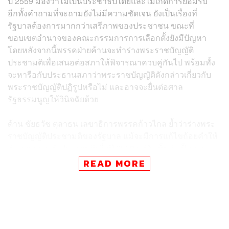
ปี 2559 มองว่าไม่เป็นประชาธิปไตยและไม่เกิดการยอมรับ
อีกทั้งคำถามที่จะถามยังไม่มีความชัดเจน ยังเป็นเรื่องที่
รัฐบาลต้องการมากกว่าเสรีภาพของประชาชน ขณะที่
ขอบเขตอำนาจของคณะกรรมการการเลือกตั้งยังมีปัญหา
โดยหลังจากนี้พรรคฝ่ายค้านจะทำร่างพระราชบัญญัติ
ประชามติเพื่อเสนอต่อสภาให้พิจารณาควบคู่กันไป พร้อมทั้ง
จะหารือกับประธานสภาว่าพระราชบัญญัติดังกล่าวเกี่ยวกับ
พระราชบัญญัติปฏิรูปหรือไม่ และอาจจะยื่นต่อศาล
รัฐธรรมนูญให้วินิจฉัยด้วย
ด้าน ชัยธวัช ตุลาธน เลขาธิการพรรคก้าวไกล ย้ำว่าร่างพระ
ราชบัญญัติประชามติของรัฐบาล แม้จะมีการแก้ไขถ้อยคำให้
ต่างจากการทำประชามติเมื่อปี 2559 แต่ยังเห็นว่าเป็นการ
จำกัดเสรีภาพมากกว่าการรับรองหรือการส่งเสริมสิทธิ
READ MORE
เสรีภาพของประชาชน จึงกังวลว่าจะเป็นการปิดกั้นการแสดง
ความคิดเห็น ดังนั้นจึงมีความจำเป็นที่ฝ่ายค้านต้องยกร่าง
พระราชบัญญัติประชามติเพื่อเสนอต่อสภา พร้อมทั้งตั้งข้อ
สังเกตว่าทำไมรัฐบาลต้องเร่งรัดเสนอให้เป็นเรื่องด่วน โดย
อ้างว่าเป็นกฎหมายปฏิรูปประเทศ และให้ ส.ส. และ ส.ว.