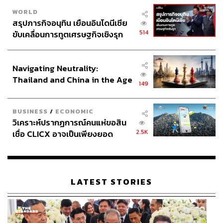
WORLD
สรุปภารกิจอนุทิน เยือนอินโดนีเซีย
514
ขับเคลื่อนการทูตเศรษฐกิจเชิงรุก
ประกาศหุ้นส่วนยุทธศาสตร์ไทย –
อินโดนีเซีย
Navigating Neutrality:
Thailand and China in the Age
149
of a New Global Order
BUSINESS
/
ECONOMIC
วิเคราะห์ปรากฏการณ์คนแห่ขอสิน
2.5K
เชื่อ CLICX อาจเป็นเพียงยอด
ภูเขาน้ำแข็ง ของปัญหาหนี้ครัว
เรือนไทยที่ถูกซุกไว้
LATEST STORIES