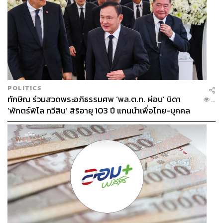
POLITICS
ทักษิณ ร่วมสวดพระอภิธรรมศพ ‘พล.ต.ท. ผ่อน’ บิดา
...
‘พักตร์พิไล ทวีสิน’ สิริอายุ 103 ปี แกนนำเพื่อไทย-บุคคล
หลากวงการร่วมอาลัย