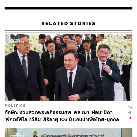
ด้าน ชูศักดิ์ ศิรินิล รองหัวหน้าพรรคเพื่อไทย มองว่า
กระบวนการแก้ไขรัฐธรรมนูญที่เหลือหลังจากนี้คือร่างของ
iLaw ที่ยังไม่เข้าสู่การพิจารณา รวมถึงยังมีร่างที่อยู่ระหว่าง
RELATED STORIES
การพิจารณา ซึ่งทั้งหมดอาจจะใช้เวลาอยู่พอสมควร จึงเห็น
ว่าในช่วงนี้สามารถเสนอกฎหมายประชามติและพิจารณาไป
ได้พร้อมๆ กัน และยังเห็นว่าสามารถเร่งรัดเวลาให้ทันได้
ส่วนกรณีที่ ส.ว. ล่ารายชื่อให้ศาลรัฐธรรมนูญวินิจฉัยญัตติ
ของฝ่ายค้านขัดต่อรัฐธรรมนูญหรือไม่ จิรวัฒน์ อรัณยกา
นนท์ ส.ส. กทม. พรรคก้าวไกล เห็นว่าตามกระบวนการ
กฎหมายนั้นจะต้องผ่านวาระ 3 ก่อนจึงจะเสนอให้ศาล
รัฐธรรมนูญวินิจฉัยได้ และขณะนี้เห็นว่ายังไม่มีช่องทางให้
สามารถทำได้ จึงมองว่าเป็นเรื่องการเมืองมากกว่าเรื่อง
กฎหมาย และอาจเป็นการยื้อเวลาหรือไม่ จึงอยากให้
POLITICS
พิจารณาร่างพระราชบัญญัติประชามติไปพร้อมกับร่างแก้ไข
ทักษิณ ร่วมสวดพระอภิธรรมศพ ‘พล.ต.ท. ผ่อน’ บิดา
รัฐธรรมนูญ เพราะเชื่อว่าไม่น่าจะใช้เวลานาน เพราะ
76
‘พักตร์พิไล ทวีสิน’ สิริอายุ 103 ปี แกนนำเพื่อไทย-บุคคล
ประเด็นหลักที่จะอภิปรายมีไม่มาก และกฎหมายประเภทนี้
หลากวงการร่วมอาลัย
สามารถเร่งรัดระยะเวลาให้ทันได้ ซึ่งไม่อยากให้เป็นประเด็น