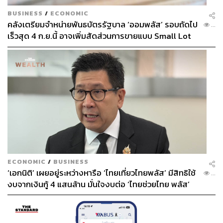
BUSINESS
/
ECONOMIC
คลังเตรียมจำหน่ายพันธบัตรรัฐบาล ‘ออมพลัส’ รอบถัดไป
...
เร็วสุด 4 ก.ย.นี้ อาจเพิ่มสัดส่วนการขายแบบ Small Lot
First มากขึ้น
ECONOMIC
/
BUSINESS
‘เอกนิติ’ เผยอยู่ระหว่างหารือ ‘ไทยเที่ยวไทยพลัส’ มีสิทธิใช้
...
งบจากเงินกู้ 4 แสนล้าน มั่นใจงบต่อ ‘ไทยช่วยไทย พลัส’
เฟส 2 มีเพียงพอ