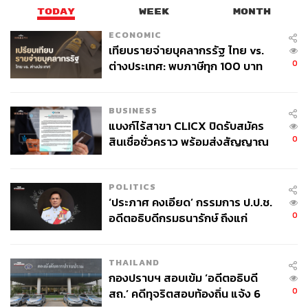
TODAY
WEEK
MONTH
ECONOMIC
เทียบรายจ่ายบุคลากรรัฐ ไทย vs.
0
ต่างประเทศ: พบภาษีทุก 100 บาท
ของคนไทยใช้ไปกับข้าราชการเฉียด
40 บาท
BUSINESS
แบงก์ไร้สาขา CLICX ปิดรับสมัคร
0
สินเชื่อชั่วคราว พร้อมส่งสัญญาณ
เตือนกลุ่มกู้เงินผิดวัตถุประสงค์-ให้
ข้อมูลเท็จ เตรียมดำเนินคดีเด็ดขาด
POLITICS
‘ประภาศ คงเอียด’ กรรมการ ป.ป.ช.
0
อดีตอธิบดีกรมธนารักษ์ ถึงแก่
อนิจกรรม
THAILAND
กองปราบฯ สอบเข้ม ‘อดีตอธิบดี
0
สถ.’ คดีทุจริตสอบท้องถิ่น แจ้ง 6