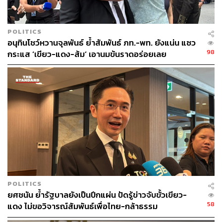
POLITICS
อนุทินโชว์หวานจุลพันธ์ ย้ำสัมพันธ์ ภท.-พท. ยังแน่น แซว
98
กระแส ‘เขียว-แดง-ส้ม’ เอานมข้นราดอร่อยเลย
POLITICS
ยศชนัน ย้ำรัฐบาลยังเป็นปึกแผ่น ปัดรู้ข่าวจับขั้วเขียว-
58
แดง ไม่ขอวิจารณ์สัมพันธ์เพื่อไทย-กล้าธรรม