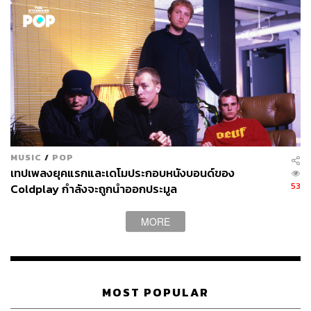
ของซีรีส์นี้ แต่ก็ไม่มีอะไรเกิดขึ้น สุดท้ายพวกเขาก็สนใจและ
เรียกเรามาถ่ายทำ ทุกอย่างเกิดขึ้นได้เพราะผู้จัดการของเรา
เขาคงตื๊อจนทีมงานต้องยอมให้พวกเราได้มีส่วนร่วมด้วย”
MUSIC
/
POP
เทปเพลงยุคแรกและเดโมประกอบหนังบอนด์ของ
53
Coldplay กำลังจะถูกนำออกประมูล
MORE
Photo: wikiofthrones.com
Season 5 Ep.8 – วง Mastodon
MOST POPULAR
ด้วยลุคดิบๆ แบบน่าเกรงขามของ Mastodon ไม่มีอะไรจะ
เหมาะกว่าการได้รับบทบาทเป็นกลุ่ม ‘คนเถื่อน’ ในซีรีส์นี้อีก