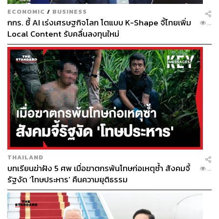
ECONOMIC
/
BUSINESS
กกร. ชี้ AI เร่งเศรษฐกิจโลก โตแบบ K-Shape จี้ไทยเพิ่ม
...
Local Content รับคลื่นลงทุนใหม่
266
ABOUT THE AUTHOR
เสพย์สากล
แฟนเพจที่นำเสนอดนตรีทั้งในและนอกกระแส
ที่มีการอัพเดตความเคลื่อนไหวของวงการ
ดนตรีสากลอย่างต่อเนื่อง และเป็นอีกหนึ่งทาง
เลือกสำหรับคนที่มีดนตรีเป็นส่วนหนึ่งของชีวิต
THAILAND
บทเรียนฆ่าฝัง 5 ศพ เมื่อฆาตกรพ้นโทษก่อเหตุซ้ำ สังคมจี้
...
รัฐงัด ‘โทษประหาร’ คืนความยุติธรรม