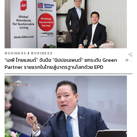
https://www.youtube.com/watch?v=SUcN0ABC17s
อ้างอิง:
time.com/4699874/game-of-thrones-musician-cameo
-ed-sheeran
watchersonthewall.com/monsters-mens-cameo-cam
e-benioff-weiss-apologize
BUSINESS
/
BUSINESS
www.metalinjection.net/metal-in-the-mainstream/mas
“เอพี ไทยแลนด์” จับมือ “นิปปอนเพนต์” ยกระดับ Green
...
todons-brent-hinds-confirms-hes-coming-back-to-ga
Partner รายแรกในไทยสู่มาตรฐานโลกด้วย EPD
me-of-thrones
International พร้อมชูแนวคิด Global Standards for
Global Sustainable Living ส่งมอบบ้านคุณภาพ ลด
ผลกระทบต่อสิ่งแวดล้อม พร้อมปั้นนักออกแบบที่ใส่ใจโลก
TAGS:
เสพย์สากล
Game of Thrones
Will Champion
Sigur Rós
Gary Lightbody
Snow Patrol
Ragnar Þórhallsson
Mastodon
Brent Hinds
Coldplay
David Benioff
Ed Sheeran
Maisie Williams