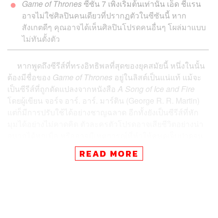
Game of Thrones
ซีซัน 7 เพิ่งเริ่มต้นเท่านั้น เอ็ด ชีแรน
อาจไม่ใช่ศิลปินคนเดียวที่ปรากฏตัวในซีซันนี้ หาก
สังเกตดีๆ คุณอาจได้เห็นศิลปินโปรดคนอื่นๆ โผล่มาแบบ
ไม่ทันตั้งตัว
หากพูดถึงซีรีส์ที่ทรงอิทธิพลที่สุดของยุคสมัยนี้ หนึ่งในนั้น
ต้องมีชื่อของ
Game of Thrones
อยู่ในลิสต์เป็นแน่แท้ แม้จะ
เป็นซีรีส์ที่ถูกดัดแปลงจากหนังสือ
A Song of Ice and Fire
โดยผู้เขียน จอร์จ อาร์. อาร์. มาร์ติน (George R. R. Martin)
แต่ก็มีการปรับใช้ได้อย่างชาญฉลาด อีกทั้งยังเป็นซีรีส์ที่หัก
มุมได้อย่างไม่คาดคิด ตัวละครตัวโปรดอาจเสียชีวิตอย่างน่า
อนาถได้ทุกเมื่อ หรืออาจมีเหตุการณ์ที่ทำให้คนดูเจ็บปวดจน
นอนไม่หลับ แต่ก็ปฏิเสธไม่ได้ว่าองค์ประกอบเหล่านี้คือ
READ MORE
‘เสน่ห์’ สำคัญที่ทำให้
Game of Thrones
เป็นซีรีส์ที่น่าติดตาม
และถ้าหากไม่ได้ดูออนแอร์แบบสดๆ เราก็อาจพลาดท่าถูก ‘ส
ปอยล์’ จนเสียอรรถรสในการรับชม
นอกเหนือจากนี้
Game of Thrones
ยังมีเสน่ห์อีกอย่างหนึ่ง
ที่เปรียบเสมือนเป็นธรรมเนียมไปแล้ว นั่นก็คือการเชิญนัก
ดนตรีและศิลปินเข้ามาร่วมแสดงในฉากต่างๆ แต่ด้วยความที่