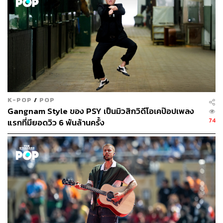
ชีวิตนั้นเกิดจากการที่เขาไม่ให้เกียรติวง Sigur Rós นั่นเอง
K-POP
/
POP
Gangnam Style ของ PSY เป็นมิวสิกวิดีโอเคป๊อปเพลง
74
แรกที่มียอดวิว 6 พันล้านครั้ง
Season 3 Ep.3 – แกรี ไลต์บอดี้ นักร้องนำวง Snow Patrol
Snow Patrol เป็นที่รู้จักในวงกว้างจากบทเพลง
Chasing
Cars, Run, Open Your Eyes
แต่หลังจากที่ออกอัลบั้ม
Fallen
Empires
เมื่อปี 2011 พวกเขาก็ห่างหายจากวงการเพลงเป็น
เวลาชั่วขณะ แต่ระหว่างที่เว้นวรรคจากการทำงานเพลง แกรี
ไลต์บอดี้ (Gary Lightbody) ฟรอนต์แมนของ Snow Patrol