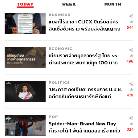
TODAY
WEEK
MONTH
แล้ว โดยเหตุผลสำคัญที่วงเฮฟวีเมทัลจากอเมริกาได้มามีส่วน
ร่วมกับซีรีส์ชุดนี้คือ
ดี.บี. ไวส์
(D.B. Weiss) หนึ่งในผู้สร้างซี
BUSINESS
แบงก์ไร้สาขา CLICX ปิดรับสมัคร
รีส์
Game of Thrones
เป็นแฟนตัวยงของ Mastodon โดยเจ้า
544
สินเชื่อชั่วคราว พร้อมส่งสัญญาณ
ตัวถึงกับส่งคำเชิญไปให้ทางวงเป็นการส่วนตัว
เตือนกลุ่มกู้เงินผิดวัตถุประสงค์-ให้
ถึงแม้จะเป็นวงโปรดของหนึ่งในผู้สร้างซีรีส์ แต่ชะตากรรม
ข้อมูลเท็จ เตรียมดำเนินคดีเด็ดขาด
ของ Mastodon ใน
Game of Thrones
นั้นจบไม่สวยนัก พวก
ECONOMIC
เขาถูกฆ่าโดยพวกไวต์วอล์กเกอร์ อย่างเลือดเย็น อย่างไร
เทียบรายจ่ายบุคลากรรัฐ ไทย vs.
ก็ตาม เบรนต์ ไฮด์ส (Brent Hinds) หนึ่งในสมาชิกของ
496
ต่างประเทศ: พบภาษีทุก 100 บาท
Mastodon กล่าวไว้ว่า พวกเขาจะกลับมาในซีรีส์ชุดนี้อีกครั้ง
ของคนไทยใช้ไปกับข้าราชการเฉียด
แต่มาในฐานะผีดิบของกลุ่มไวต์วอล์กเกอร์แทน
40 บาท
POLITICS
‘ประภาศ คงเอียด’ กรรมการ ป.ป.ช.
478
อดีตอธิบดีกรมธนารักษ์ ถึงแก่
อนิจกรรม
POP
Spider-Man: Brand New Day
324
ทำรายได้ 1 พันล้านดอลลาร์จากทั่ว
โลกภายใน 6 วัน