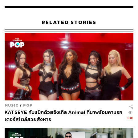
The Rains of Castamere
โดยเขาว่ากันว่า เมื่อบทเพลงนี้ดัง
ขึ้นเมื่อไร เตรียมใจได้เลยว่าความฉิบหายกำลังจะเกิดขึ้น…
RELATED STORIES
https://www.youtube.com/watch?
v=h1a7bwwAtao&feature=youtu.be
Season 4 Ep.2 – วง Sigur Rós
Sigur Rós เป็นอีกศิลปินที่ทุกคนนับถือในฝีมือการทำเพลง
รวมถึงเป็นวงที่สร้างสรรค์คอนเสิร์ตได้เหนือจินตนาการ ด้วย
เหตุนี้ Sigur Rós จึงเป็นอีกศิลปินที่หลายคนอยากดูคอนเสิร์ต
พวกเขาแทบขาดใจ อย่างไรก็ตาม หากใครยังไม่มีโอกาสดู
พวกเขาในคอนเสิร์ต เราขอแนะนำให้ดู Sigur Rós ผ่านซีรีส์
นี้ไปพลางๆ แม้พวกเขาจะโผล่มาเพียงแวบเดียวก็ตาม
เป็นอีกฉากที่แฟนซีรีส์ชุดนี้สะใจถึงขั้นปิดเมืองฉลอง เมื่อ
จอฟฟรีย์ แลนนิสเตอร์ ถูกวางยาพิษในงานวิวาห์ของตัวเอง
MUSIC
/
POP
KATSEYE คัมแบ็กด้วยซิงเกิล Animal ที่มาพร้อมคาแรก
โดยก่อนโศกนาฏกรรมจะเกิดขึ้น Sigur Rós ได้โผล่มาใน
188
เตอร์สไตล์สวยสังหาร
ฐานะวงดนตรีที่มาเล่นเพลง
The Rains of Castamere
ก่อน
จะถูกจอฟฟรีย์ปาเหรียญไล่จนหนีแทบไม่ทัน ซึ่งมีการคอม
เมนต์แบบขำๆ จากบรรดาแฟนเพลงว่า ต้นเหตุที่จอฟฟรีย์เสีย