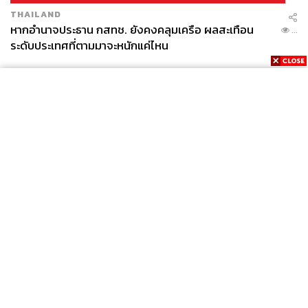
THAILAND
หากอำนาจประธาน กสทช. ยังคงคลุมเครือ ผลสะเทือน
...
ระดับประเทศที่ตามมาจะหนักแค่ไหน
News
Wealth
Pop
Podcast
Video
Now
Opinion
Careers
Events
Privacy
About
Contact
Policy
FOR
ADVERTISING
MEMBERSHIP