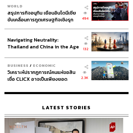
ตัวยงของเอ็ด อีกทั้งยังโชว์พลังเสียงอันเป็นเอกลักษณ์เอาใจ
WORLD
แฟนๆ ในเพลง
Hands of Gold
อีกด้วย ก็ต้องมาร่วมเอาใจ
สรุปภารกิจอนุทิน เยือนอินโดนีเซีย
ช่วยเอ็ดว่าเขาจะอยู่รอดในซีรีส์ได้นานสักเท่าไร
494
ขับเคลื่อนการทูตเศรษฐกิจเชิงรุก
อย่างไรก็ตาม
Game of Thrones
ซีซันที่ 7 เพิ่งเริ่มต้น
ประกาศหุ้นส่วนยุทธศาสตร์ไทย –
เท่านั้น เอ็ด ชีแรน อาจไม่ใช่ศิลปินคนเดียวที่ปรากฏตัวในซี
อินโดนีเซีย
ซันนี้ หากสังเกตดีๆ คุณอาจได้เห็นศิลปินโปรดคนอื่นๆ โผล่
Navigating Neutrality:
มาแบบไม่ทันตั้งตัว ถึงแม้พวกเขาอาจจะโผล่มาในระยะเวลา
Thailand and China in the Age
132
สั้นๆ ไม่กี่วินาที แต่การได้เห็นศิลปินคนโปรดอยู่ในซีรีส์ยอด
of a New Global Order
ฮิตก็ถือเป็นโมเมนต์ที่มีความสุขทั้งในฐานะแฟนซีรีส์และ
BUSINESS
/
ECONOMIC
แฟนเพลงไปพร้อมๆ กัน
วิเคราะห์ปรากฏการณ์คนแห่ขอสิน
การปรากฏตัวของเอ็ด ชีแรน อาจทำให้คนส่วนใหญ่ฮือฮา
2.3K
เชื่อ CLICX อาจเป็นเพียงยอด
จนเป็นกระแสไวรัล แต่ในขณะเดียวกันเอ็ดก็ถูกโจมตีอย่าง
ภูเขาน้ำแข็ง ของปัญหาหนี้ครัว
หนักโ ดยเฉพาะในสังคมทวิตเตอร์ หลายคนวิจารณ์การ
เรือนไทยที่ถูกซุกไว้
แสดงของเขาว่าแข็งทื่อราวกับท่อนไม้ หรือการที่ทางซีรีส์
เน้นบทบาทของเอ็ดเด่นเกินไปจนซีรีส์ขาดความสมจริง ล่าสุด
LATEST STORIES
มีการยืนยันว่าเอ็ดได้ลบทวิตเตอร์ส่วนตัวไปเป็นที่เรียบร้อย ถึง
แม้จะไม่มีการอธิบายเหตุผล แต่ส่วนหนึ่งต้องมาจากกระแส
วิจารณ์ซีรีส์
Game of Thrones
ที่กำลังคุกรุ่นอยู่ในตอนนี้