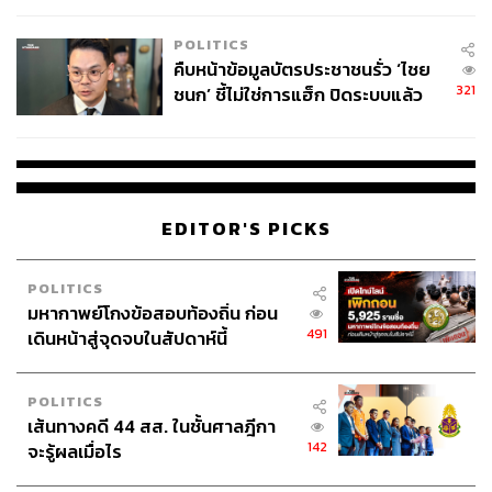
POLITICS
คืบหน้าข้อมูลบัตรประชาชนรั่ว ‘ไชย
321
ชนก’ ชี้ไม่ใช่การแฮ็ก ปิดระบบแล้ว
พบต้นตอจาก IP เดียว
Photo: media.pitchfork.com
Season 7 Ep.1 – เอ็ด ชีแรน
หลังเดวิด เบนิออฟ (David Benioff) และ
ดี.บี. ไวส์
สองผู้
EDITOR'S PICKS
สร้างซีรีส์
Game of Thrones
ได้ยืนยันในเทศกาล SXSW ว่า
เอ็ด ชีแรน (Ed Sheeran) จะร่วมแสดงใน
Game of Thrones
POLITICS
ซีซัน 7 ก็ทำให้แฟนเพลงทั่วโลกเนื้อเต้นที่จะได้เห็น เจ้าของ
มหากาพย์โกงข้อสอบท้องถิ่น ก่อน
บทเพลง
Shape of You, Thinking Out Loud
และ
Photograph
491
เดินหน้าสู่จุดจบในสัปดาห์นี้
ปรากฏตัวในซีรีส์ที่กำลังเป็นกระแสไปทั่วโลกในขณะนี้
หลังซีรีส์ ได้ออนแอร์ไปเมื่อเช้าวันจันทร์ตามเวลา
ประเทศไทย (17 กรกฎาคม 2560) แฟนเพลงของเอ็ด ชีแรน ก็
POLITICS
ต้องเซอร์ไพรส์ เพราะศิลปินคนโปรดของพวกเขาปรากฏตัว
เส้นทางคดี 44 สส. ในชั้นศาลฎีกา
ตั้งแต่ episode แรกของซีซัน และได้เข้าฉากกับไมซี วิลเลียม
142
จะรู้ผลเมื่อไร
ส์ (Maisie Williams) ผู้รับบท อาร์ยา สตาร์ก ซึ่งเป็นแฟนเพลง