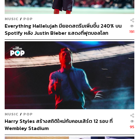
ก็ได้ไปปรากฏตัวในซีรีส์
Game of Thrones
ในบทบาทพล
ทหารของโบลตัน ผู้ส่งตัวนักโทษบริแอน และเจมี แลนนิส
MUSIC
/
POP
เตอร์ อีกทั้งยังโชว์พลังเสียงร้องเพลง
The Bear and the
Everything Hallelujah มียอดสตรีมเพิ่มขึ้น 240% บน
Maiden Fair
ระหว่างขี่ม้า จนแฟนเพลง Snow Patrol เรียก
191
Spotify หลัง Justin Bieber แสดงที่ฟุตบอลโลก
ร้องให้วงนำเพลงนี้ไปอัดอย่างจริงจัง
https://www.youtube.com/watch?
v=vPA0BmlNd20&feature=youtu.be
Season 6 Ep.5 – Of Monsters and Men
วงดนตรีจากไอซ์แลนด์ เจ้าของผลงานเพลง
Little Talks,
Dirty Paws
และ
Crystals
ก็มีส่วนร่วมกับซีรีส์ชุดนี้เช่นกัน
พวกเขาปรากฏตัวในเวลาไม่กี่วินาทีเช่นเดียวกับศิลปินคน
อื่นๆ ในบทบาทนักดนตรีที่โรงละครกลางแจ้งในเมืองบรา
วอส
MUSIC
/
POP
แรกนาร์ ซอร์ฮัลส์สัน (Ragnar Þórhallsson) ฟรอนต์แมน
Harry Styles สร้างสถิติใหม่กับคอนเสิร์ต 12 รอบ ที่
ของวงกล่าวว่า “ตอนที่
Game of Thrones
มาถ่ายทำที่ไอซ์
95
Wembley Stadium
แลนด์ เราบอกกับผู้จัดการวงว่าอยากแสดงเป็นตัวประกอบ