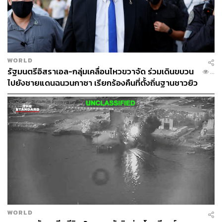
และคำนวณการจัดวางดินระเบิดเพื่อสร้างแรงอัดจากการ
ระเบิดให้สูงที่สุด จึงทำให้ระเบิดสามารถเจาะบังเกอร์ได้ลึก
กว่า GBU-31 ที่ใช้งานมานานแล้ว
แต่อย่างที่กล่าวไปก็คือ ศูนย์บัญชาการของฮิซบอลเลาะห์อยู่
WORLD
ใต้ดินค่อนข้างลึก ระเบิดเพียงลูกเดียวไม่สามารถเจาะทะลวง
รัฐมนตรีอิสราเอล-กลุ่มเคลื่อนไหวขวาจัด ร่วมเดินขบวน
...
ลงไปได้ อิสราเอลจึงวางแผนให้เครื่องบินหลายๆ ลำทิ้งระเบิด
ไปยังชายแดนฉนวนกาซา เรียกร้องคืนที่ตั้งถิ่นฐานชาวยิว
ลงไปตำแหน่งเดียวกันพร้อมๆ กัน โดย F-15I ทำการโจมตี
เป็นสองระลอก ระลอกแรกเป็นการปลดระเบิดพร้อมกับเข้าสู่
ตำแหน่งที่กำหนดโดยคำนวณให้ระเบิดตกถึงเป้าหมาย
พร้อมๆ กันเพื่อสร้างแรงอัดสูงสุด ซึ่งทำให้ที่มั่นดัดแปลงต่างๆ
ได้รับความเสียหาย
ระลอกต่อมาคือการโจมตีซ้ำที่เดิมเพื่อทำให้มั่นใจว่าจะ
สามารถทำลายศูนย์บัญชาการใต้ดินของฮิซบอลเลาะห์ได้ ซึ่ง
เราจะเห็นภาพเป้าหมายที่ถูกโจมตีที่เป็นหลุมลึกมากกว่าสิบ
เมตร และทำให้อาคารสูงหลายหลังในบริเวณรอบๆ พังถล่ม
ลงมาเช่นกัน
WORLD