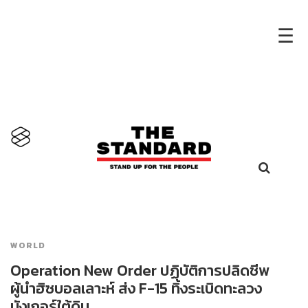
×
☰
WORLD
Operation New Order ปฏิบัติการปลิดชีพ
ผู้นำฮิซบอลเลาะห์ ส่ง F-15 ทิ้งระเบิดทะลวง
บังเกอร์ใต้ดิน