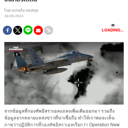
โดย
อนาลโย กอสกุล
30.09.2024
LOADING...
จากข้อมูลที่กองทัพอิสราเอลแถลงเพิ่มเติมออกมา รวมถึง
ข้อมูลจากหลายแหล่งข่าวที่น่าเชื่อถือ ทำให้เราพอจะเห็น
ภาพว่าปฏิบัติการที่กองทัพอิสราเอลเรียกว่า Operation New