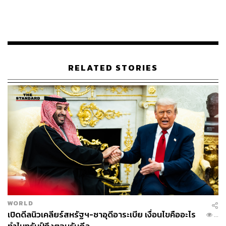
ทั้งนี้ ปัญหาหลักของการโจมตีทางอากาศเข้าใส่บังเกอร์หรือ
ศูนย์บัญชาการใต้ดินก็คือระเบิดทั่วไปไม่สามารถเจาะทะลุ
ชั้นดินและชั้นคอนกรีตที่ป้องกันบังเกอร์เอาไว้ได้ อิสราเอลจึง
ต้องใช้ระเบิดที่ออกแบบมาโจมตีบังเกอร์หรือที่เรารู้จักกันใน
ชื่อ Bunker Buster ซึ่งเป็นระเบิดที่มีคุณสมบัติพิเศษคือมีขีด
ความสามารถในการเจาะทะลวงสูง สามารถตั้งเวลาระเบิด
RELATED STORIES
ให้เกิดระเบิดขึ้นหลังจากเจาะทะลวงเข้าไปแล้วเพื่อสร้างแรง
ระเบิดสูงสุดต่อที่มั่นดัดแปลงต่างๆ
แต่ศูนย์บัญชาการของฮิซบอลเลาะห์ก็อยู่ลึกมากจนทำให้
ระเบิดเพียงลูกเดียวไม่สามารถทำลายได้ กองทัพอิสราเอลจึง
ต้องคำนวณแรงระเบิดที่จำเป็นต้องใช้ และย้อนกลับมาเป็น
จำนวนระเบิดและน้ำหนักของหัวรบที่ต้องใช้ ซึ่งต้องมากพอที่
จะจัดการได้ภายในปฏิบัติการครั้งเดียว
ทำให้การปฏิบัติการครั้งนี้อิสราเอลจึงเลือกใช้ F-15I Ra’ams
เป็นแกนหลักในการทำภารกิจ โดยสาเหตุที่ต้องใช้ F-15I ซึ่ง
WORLD
เป็น F-15 รุ่นพิเศษที่อิสราเอลติดตั้งระบบของตัวเองลงไป ก็
เปิดดีลนิวเคลียร์สหรัฐฯ-ซาอุดีอาระเบีย เงื่อนไขคืออะไร
...
เพราะน้ำหนักบรรทุกของ F-15I ซึ่งมีพื้นฐานมาจาก F-15E