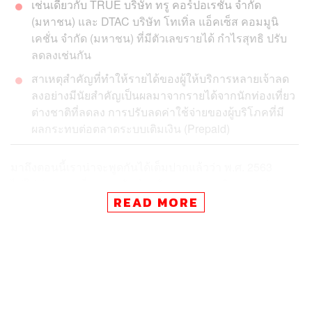
เช่นเดียวกับ TRUE บริษัท ทรู คอร์ปอเรชั่น จํากัด
(มหาชน) และ DTAC บริษัท โทเทิ่ล แอ็คเซ็ส คอมมูนิ
เคชั่น จำกัด (มหาชน) ที่มีตัวเลขรายได้ กำไรสุทธิ ปรับ
ลดลงเช่นกัน
สาเหตุสำคัญที่ทำให้รายได้ของผู้ให้บริการหลายเจ้าลด
ลงอย่างมีนัยสำคัญเป็นผลมาจากรายได้จากนักท่องเที่ยว
ต่างชาติที่ลดลง การปรับลดค่าใช้จ่ายของผู้บริโภคที่มี
ผลกระทบต่อตลาดระบบเติมเงิน (Prepaid)
มาถึงตอนนี้เราน่าจะพูดกันได้เต็มปากแล้วว่า พ.ศ. 2563
ไม่ใช่ช่วงเวลาที่สวยหรูนักสำหรับภาคเศรษฐกิจและกลุ่ม
อุตสาหกรรมธุรกิจ เมื่อห้างร้าน บริษัทธุรกิจหลายแห่งต่างก็
READ MORE
พากัน ‘ชวด’ ที่จะทำรายรับผลประกอบการให้เข้าเป้าสมชื่อปี
นักษัตรปีนี้กันถ้วนหน้า
โดยเฉพาะเหล่าบรรดาโอเปอเรเตอร์ผู้ให้บริการสัญญาณ
โทรศัพท์เคลื่อนที่ ซึ่งได้รับผลกระทบจากโควิด-19 กันอย่าง
หนักหน่วง ทั้งจากการที่รายได้จากนักท่องเที่ยวหดหายไป