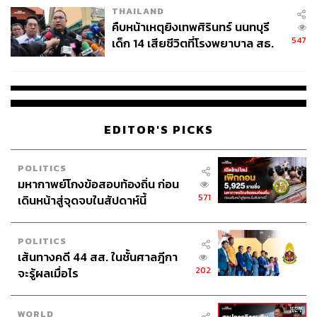
THAILAND
คืบหน้าเหตุยิงเทพศิรินทร์ นนทบุรี
547
เด็ก 14 เสียชีวิตที่โรงพยาบาล สธ.
ยืนยันครูเสียชีวิต 5 ราย เจ็บ 22
ราย
EDITOR'S PICKS
True ยังรักษาฐานลูกค้าได้เหนียวแน่น รายได้ต่อเลขหมาย
POLITICS
เติบโต แต่กำไรหดตัว 96.4%
มหากาพย์โกงข้อสอบท้องถิ่น ก่อน
ข้ามมาดูที่ฝั่ง True (TRUE) หรือ ทรู คอร์ปอเรชั่น จํากัด กัน
571
เดินหน้าสู่จุดจบในสัปดาห์นี้
บ้าง รายได้ของพวกเขาในไตรมาสที่ 3 อยู่ที่ 33,008 ล้านบาท
ลดลงจากปีที่แล้วราว
-10.1%
ส่วนกำไรสุทธิคือ 104.15 ล้าน
POLITICS
บาท หดตัวจากช่วงเวลาเดียวกันของปีก่อนหน้ามากกว่า
เส้นทางคดี 44 สส. ในชั้นศาลฎีกา
-96.4%
เลยทีเดียว เหตุผลหลักๆ มาจากกำลังซื้อที่หดตัวและ
202
จะรู้ผลเมื่อไร
การขาดหายไปของรายได้จากนักท่องเที่ยว
ฐานผู้ใช้บริการโทรศัพท์เคลื่อนที่ปัจจุบันรวมอยู่ที่ 30.1 ล้าน
WORLD