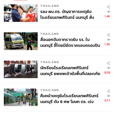
ประมาณ 16 รุ่นเท่านั้น มีระดับราคาเริ่มต้นสูงกว่า 10,000
THAILAND
บาท AIS จึงคาดว่าอัตราการใช้งาน 5G ปีนี้จะยังอยู่ใน ‘ระดับ
รอง ผบ.ตร. บัญชาการเหตุยิง
จำกัด’
1.4K
โรงเรียนเทพศิรินทร์ นนทบุรี สั่ง
ค้นหา 2 รอบยืนยันไร้คนติดค้าง พบ
ที่ยังพอจะชื้นใจได้อยู่บ้างคือ ธุรกิจอินเทอร์เน็ตบ้านและธุรกิจ
ศพปู่-ย่าที่บ้านพักผู้ก่อเหตุ
บริการลูกค้าองคก์รยังคงอยู่ในเทรนด์การเติบโต โดยคาด
THAILAND
สื่อนอกจับตากราดยิง รร. ใน
การณ์ว่าจะยังรักษาการเติบโตด้วยเป้าหมายผู้ใช้บริการ 1.35
1.3K
นนทบุรี ชี้ไทยมีอัตราครอบครองปืน
ล้านรายภายในสิ้นปีนี้
สูงในระดับต้นของภูมิภาค
ในเชิงการบริหารงาน AIS จะยังคงเน้นการบริหารจัดการ
THAILAND
ต้นทุนเพื่อรักษากำไร EBITDA ผ่านการให้ความสำคัญของ
นักเรียนโรงเรียนเทพศิรินทร์
การบริหารต้นทุน โดยคาดว่างบลงทุนโครงข่าย 4G, 5G และ
828
นนทบุรี อพยพเข้ายังพื้นที่ปลอดภัย
อินเทอรเ์น็ตบ้านน่าจะอยู่ที่ 35,000 ล้านบาทตามเดิม และ
ชั่วคราว หลังเหตุใช้อาวุธปืนภายใน
นโยบายปันผลจะไม่ต่ำกว่า 70% ของกำไรสุทธิ
โรงเรียนคลี่คลาย
THAILAND
คืบหน้าเหตุยิงโรงเรียนเทพศิรินทร์
677
นนทบุรี ดับ 6 ศพ โฆษก ตร. เร่ง
สอบปมขโมยปืนปู่ก่อเหตุ