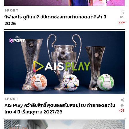
ทบหนักจากการขาดหายของนักท่องเที่ยต่างชาติยังค่อนข้าง
SPORT
‘ได้รับผลกระทบ’
กีฬาอะไร ดูที่ไหน? อัปเดตช่องทางถ่ายทอดสดกีฬา ปี
224
2026
ส่งผลให้การใช้จ่ายในกลุ่มธุรกิจบริการโทรคมนาคม โดย
เฉพาะ ‘ธุรกิจโทรศัพท์เคลื่อนที่’ ต้องเผชิญกับปัจจัยลบใน 2
ประเด็น นั่นคือกำลังซื้อของผู้บริโภคที่อ่อนตัว และรายได้
จากกลุ่มนักท่องเที่ยวที่หายไปจากการปิดพรมแดนนั่นเอง
ขณะที่ธุรกิจอื่นๆ ของ AIS อย่าง ‘ธุรกิจอินเทอร์เน็ตบ้าน’
ยัง
คงเติบโตได้อย่างต่อเนื่อง มีรายได้อยู่ที่ 1,785 ล้านบาท ปรับ
เพิ่มขึ้นจากปีที่แล้ว
+21%
โดยได้รับอานิสงส์เชิงบวกจากการ
ที่ผู้ใช้งานจำเป็นต้องทำงานอยู่ที่บ้านเพิ่มมากขึ้น และตลาดมี
การออกราคาแพ็กเกจระดับล่างเพื่อตอบสนองต่อกำลังซื้อที่
อ่อนตัว ส่งผลให้เวลานี้เน็ตบ้านสร้างรายได้ให้กับพอร์ตธุรกิจ
SPORT
กับ AIS ในสัดส่วนราว 4.27% แล้ว (เดิมไตรมาส 3/62 อยู่ที่
AIS Play คว้าลิขสิทธิ์ฟุตบอลสโมสรยุโรป ถ่ายทอดสดใน
3.29%)
425
ไทย 4 ปี เริ่มฤดูกาล 2027/28
ด้านธุรกิจบริการลูกค้าองค์กร การเติบโตของรายได้
+6%