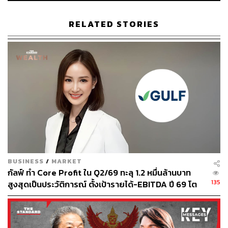
RELATED STORIES
เจ้าตลาดแอบลุ้นเหนื่อย AIS ผู้ใช้งานลด 1.5% รายได้มือถือ
หดตัว แต่เน็ตบ้านโตต่อเนื่อง
BUSINESS
/
MARKET
กัลฟ์ ทำ Core Profit ใน Q2/69 ทะลุ 1.2 หมื่นล้านบาท
เริ่มต้นที่ AIS (ADVANC) กันก่อน ในช่วงไตรมาส 3 ที่ผ่านมา
135
สูงสุดเป็นประวัติการณ์ ตั้งเป้ารายได้-EBITDA ปี 69 โต
บริษัท แอดวานซ์ อินโฟร์ เซอร์วิส จำกัด (มหาชน) มีรายได้
12-15% พร้อมเข้าร่วม Direct PPA-โซลาร์ฟาร์มชุมชน
รวมทั้งสิ้น 41,715 ล้านบาท ลดลงจากช่วงเวลาเดียวกันของปี
ที่แล้ว
-6.7%
ส่วนกำไรสุทธิอยู่ที่ 6,764 ล้านบาท ปรับลดจาก
ปีที่แล้วมากถึง
-23%