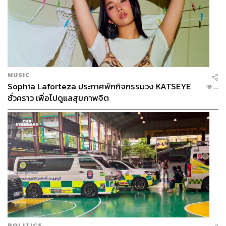
ฝั่ง ‘ทรูวิชั่นส์’ ทำรายได้ให้กับ True มากกว่า 2.6 พันล้านบาท
ทรงตัวจากไตรมาสก่อน เนื่องจากฐานลูกค้าพรีเมียม โดย
เฉพาะลูกค้ากลุ่มธุรกิจโรงแรมปรับตัวเพิ่มขึ้น และฐานลูกค้า
ทั่วไปยังคงเติบโต โดยสามารถชดเชยรายได้จากการให้
บริการอื่น (ประกอบด้วย รายได้จากธุรกิจบันเทิง การโฆษณา
สปอนเซอร์ และรายได้อื่น) ที่ลดลงเป็น 922 ล้านบาท
MUSIC
Sophia Laforteza ประกาศพักกิจกรรมวง KATSEYE
...
ชั่วคราว เพื่อไปดูแลสุขภาพจิต
POLITICS