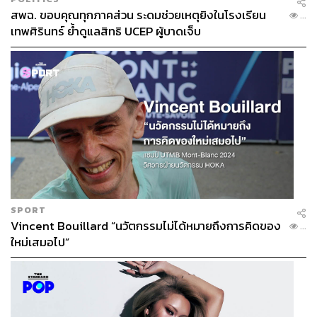
สพฉ. ขอบคุณทุกภาคส่วน ระดมช่วยเหตุยิงในโรงเรียน
...
เทพศิรินทร์ ย้ำดูแลสิทธิ UCEP ผู้บาดเจ็บ
DTAC รายได้ไตรมาส 3 ลด 6.1% กำไรสุทธิ 1.4 พันล้านบาท
ฐานผู้ใช้งาน 18.6 ล้านเลขหมาย
dtac (DTAC) หรือ บริษัท โทเทิ่ล แอ็คเซ็ส คอมมูนิเคชั่น จำกัด
(มหาชน) มีรายได้รวมช่วงไตรมาส 3 ที่ 19,053 ล้านบาท ลด
ลงจากปีที่แล้ว
-6.1%
และมีกำไรสุทธิอยู่ที่ 1,436 ล้านบาท
ลดลงจากช่วงเวลาเดียวกันของปีก่อนหน้าที่
-18.3%
ส่วนฐานผู้ใช้งานโดยรวมอยู่ที่ 18.6 ล้านเลขหมาย ลดลงจาก
ปีที่แล้ว
-8.5%
แบ่งเป็นผู้ใช้บริการระบบเติมเงิน (Prepaid) ที่
12,641,000 เลขหมาย ลดลงจากปีก่อน
-9.9%
หรือคิดเป็น
สัดส่วนราว 67.96% ของฐานผู้ใช้บริการทั้งหมด ฟากผู้ใช้
SPORT
บริการในระบบรายเดือน (Postpaid) มีจำนวนทั้งสิ้น
Vincent Bouillard “นวัตกรรมไม่ได้หมายถึงการคิดของ
...
6,043,000 เลขหมายหรือคิดเป็นสัดส่วน 32.48% ของผู้ใช้
ใหม่เสมอไป”
งานทั้งหมด
โดยมีรายได้เฉลี่ยต่อเลขหมาย (APRU) อยู่ที่ 255 บาทต่อ
เดือน ลดลงจากปีก่อนหน้า
-1.3%