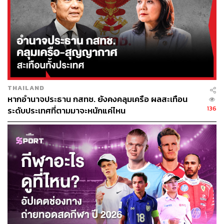
ส่วนจำนวนผู้ใช้บริการในปัจจุบันลดลงจากปีที่แล้วราว
-1.5%
ลงมาอยู่ที่ประมาณ 40,941,500 เลขหมาย แต่ยังคงรักษา
ตำแหน่งเจ้าตลาดได้อย่างมั่นคง จำแนกเป็นลูกค้าในระบบ
รายเดือน (Postpaid) ที่ 9,771,500 เลขหมาย หรือคิดเป็น
สัดส่วน 23.86% เติบโตจากช่วงเวลาเดียวกันของปีที่แล้ว
+8.6%
THAILAND
หากอำนาจประธาน กสทช. ยังคงคลุมเครือ ผลสะเทือน
ขณะที่ลูกค้าในระบบเติมเงิน (Prepaid) ซึ่งถือเป็นช่องทาง
136
ระดับประเทศที่ตามมาจะหนักแค่ไหน
รายได้หลักของ AIS ลดลงจากปีที่แล้วกว่า
-4.3%
ลงมาเหลือ
31,170,000 เลขหมาย หรือคิดเป็นสัดส่วนราว 76.13% จาก
ฐานผู้ใช้งานทั้งหมด ส่วนรายได้เฉลี่ยต่อเลขหมาย (APRU)
237 บาทต่อเดือน (ลดลงจากปีที่แล้ว
-6.8%
)
โดย AIS ได้อธิบายในคำอธิบายบทวิเคราะห์ของฝ่ายบริหาร
ประจำช่วงไตรมาสนี้ไว้ว่า แม้สถานการณ์โควิด-19 ใน
ประเทศจะเริ่มคลี่คลาย รวมถึงการยกเลิกมาตรการปิดเมือง
ล็อกดาวน์เริ่มทำให้ภาคธุรกิจกลับมาดำเนินการได้ตามปกติ
บ้างบางส่วนแล้ว แต่การฟื้นตัวของภาคธุรกิจที่ได้รับผลกระ