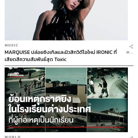
ในคำอธิบายผลการดำเนินของบริษัท DTAC ให้เหตุผลว่า
สาเหตุที่รายได้และลูกค้าที่หายไปอย่างเป็นรูปธรรมของ
บริษัทในช่วงไตรมาสนี้เป็นผลมาจากการที่นักท่องเที่ยวต่าง
ชาติยังไม่ทยอยกลับมา ลูกค้าส่วนใหญ่เริ่มระมัดระวังค่าใช้
จ่ายมากขึ้น ตลอดจนคนต่างด้าวและบริการข้ามแดน
MUSIC
อัตโนมัติที่ได้รับผลกระทบ
MARQUISE ปล่อยซิงเกิลและมิวสิกวิดีโอใหม่ IRONIC ที่
...
เสียดสีความสัมพันธ์สุด Toxic
สำหรับแนวโน้มในปี 2563 นี้ DTAC ได้ปรับการประเมินว่า
จากเดิมที่รายได้ของบริษัทซึ่งไม่รวม IC (รายได้จากค่าเชื่อม
ต่อโครงข่าย) จะติดลบที่ ‘หลักหน่วยต้นๆ’ จะปรับมาเป็นการ
ติดลบที่ ‘หลักหน่วยกลางๆ’ ส่วน EBITDA จะอยู่ในระดับใกล้
เคียงกับปี 2562 และมีจำนวนเงินลงทุนในปีนี้ที่ 8,000-1,000
ล้านบาท
โดยยังคงนโยบายการจ่ายเงินปันผลไม่ต่ำกว่า 50% ของกำไร
สุทธิของบริษัท ขึ้นอยู่กับฐานะทางการเงินและแผนการ
ประกอบธุรกิจของบริษัทในอนาคต โดย
บริษัทมีเป้าหมายพิจารณาจ่ายเงินปันผลทุกครึ่งปี
WORLD