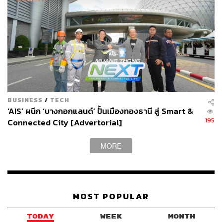
เทียบกับปีก่อน โดยรายได้บริการ Enterprise Data Service
(EDS) เริ่มฟื้นตัวหลังจากที่ได้รับผลกระทบจากการปรับแพ็ก
เกจบริการลงในช่วงสถานการณ์โรคระบาด ขณะที่บริการ
Cloud, ICT, IoT และ Cyber Security เติบโตกว่า 2 เท่าตัวจาก
กระแสการทรานส์ฟอร์มธุรกิจ
สำหรับแนวโน้มภาพรวมธุรกิจ AIS ตลอดทั้งปี 2563 นี้
แอดวานซ์ อินโฟร์ เซอร์วิส คาดการณ์ว่ารายได้หลักจากการ
ให้บริการจะ ‘หดตัว’
ในอัตราเลขตัวเดียว ‘ระดับต่ำถึงระดับ
BUSINESS
/
TECH
กลาง’ (Low to Mid-single Digit) ซึ่งผลกระทบหลักๆ มาจาก
‘AIS’ ผนึก ‘บางกอกแลนด์’ ปั้นเมืองทองธานี สู่ Smart &
ธุรกิจโทรศัพท์มือถือที่ได้รับแรงกดดันจากการรัดเข็มขัดของ
195
Connected City [Advertorial]
ผู้ใช้บริการ, ราคาแพ็กเกจแบบ Unlimited Data ที่มีราคาขาย
ในตลาดอยู่ในระดับต่ำ ตลอดจนนักท่องเที่ยวที่หายไป ซึ่งน่า
MORE
จะลากยาวสร้างผลกระทบต่อเนื่องไปจนถึงไตรมาส 4 ปีนี้
รวมถึงการเปิดตัวแพ็กเกจ 5G ในราคาเริ่มต้น 699 บาทต่อ
เดือนออกมาแบบจำกัดปริมาณ Data อย่างไรก็ดี ข้อจำกัด
MOST POPULAR
ของการเปิดตัว 5G ในตอนนี้คือสภาวะตลาดที่ไม่คึกคักเท่าที่
ควร รวมถึงโทรศัพท์รุ่นที่รองรับ 5G ในปัจจุบัน `ซึ่งมีอยู่ที่
TODAY
WEEK
MONTH