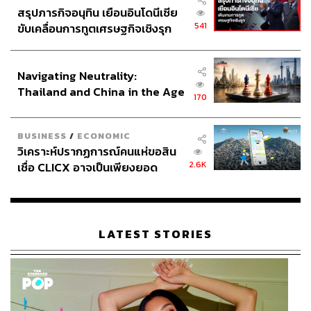
สรุปภารกิจอนุทิน เยือนอินโดนีเซีย
เลขหมาย คงที่จากปีที่แล้ว แบ่งเป็นผู้ใช้บริการในระบบราย
541
ขับเคลื่อนการทูตเศรษฐกิจเชิงรุก
เดือน (Postpaid) ที่ 9.3 ล้านเลขหมายหรือคิดเป็นสัดส่วน
ประกาศหุ้นส่วนยุทธศาสตร์ไทย –
30.89% จากฐานผู้ใช้บริการทั้งหมด ส่วนลูกค้าในระบบเติม
อินโดนีเซีย
เงิน (Prepaid) อยู่ที่ 20.8 ล้านเลขหมาย คิดเป็นสัดส่วน 69.1%
Navigating Neutrality:
ของผู้ใช้งานทั้งหมด และมีรายได้เฉลี่ยต่อเลขหมาย (APRU)
Thailand and China in the Age
อยู่ที่ 217 บาทต่อเดือน ปรับเพิ่มขึ้น
+3.3%
จากปีที่แล้ว
170
of a New Global Order
ในกลุ่มธุรกิจอื่นๆ True มีรายได้จากการใหบริการของ
BUSINESS
/
ECONOMIC
อินเตอร์เน็ตบ้าน ‘ทรูออนไลน์’ 9.5 พันล้านบาท เพิ่มขึ้น
+1%
วิเคราะห์ปรากฏการณ์คนแห่ขอสิน
จากปีก่อน ซึ่งเป็นผลมาจากความต้องการใช้อินเทอร์เน็ตบ้าน
2.6K
เชื่อ CLICX อาจเป็นเพียงยอด
ที่เพิ่มขึ้นเนื่องจากการล็อกดาวน์ในช่วงที่ผ่านมา
ภูเขาน้ำแข็ง ของปัญหาหนี้ครัว
เรือนไทยที่ถูกซุกไว้
ขณะที่รายได้จากการให้บริการอินเทอร์เน็ตบรอดแบนด์
ความเร็วสูงเติบโตจากปีที่แล้ว
+4.3%
โดยมีจำนวนผู้ใช้งาน
LATEST STORIES
ใหม่เพิ่มขึ้นมาที่ 111,000 ราย ส่งผลให้ฐานผู้ใช้งานโดยรวม
เพิ่มขึ้นสู่ระดับ 4.1 ล้านราย และมีรายได้ APRU ต่อผู้ใช้งาน
หนึ่งคนที่ 534 บาทต่อเดือน ปรับลงจากปีที่แล้วจากสภาวะ
การแข่งขันในอุตสาหกรรม