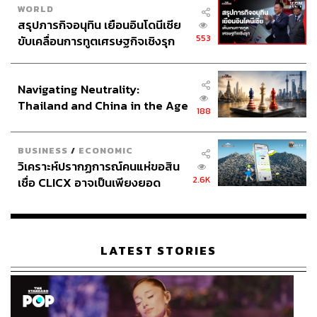
WORLD
สรุปภารกิจอนุทิน เยือนอินโดนีเซีย
553
ขับเคลื่อนการทูตเศรษฐกิจเชิงรุก
ประกาศหุ้นส่วนยุทธศาสตร์ไทย –
อินโดนีเซีย
Navigating Neutrality:
Thailand and China in the Age
188
of a New Global Order
BUSINESS
/
ECONOMIC
วิเคราะห์ปรากฏการณ์คนแห่ขอสิน
2.6K
เชื่อ CLICX อาจเป็นเพียงยอด
ภูเขาน้ำแข็ง ของปัญหาหนี้ครัว
เรือนไทยที่ถูกซุกไว้
LATEST STORIES