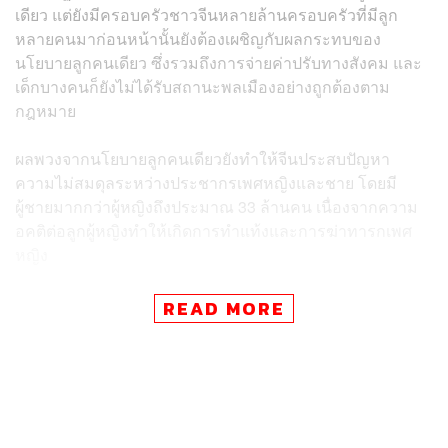
เดียว แต่ยังมีครอบครัวชาวจีนหลายล้านครอบครัวที่มีลูก
หลายคนมาก่อนหน้านั้นยังต้องเผชิญกับผลกระทบของ
นโยบายลูกคนเดียว ซึ่งรวมถึงการจ่ายค่าปรับทางสังคม และ
เด็กบางคนก็ยังไม่ได้รับสถานะพลเมืองอย่างถูกต้องตาม
กฎหมาย
ผลพวงจากนโยบายลูกคนเดียวยังทำให้จีนประสบปัญหา
ความไม่สมดุลระหว่างประชากรเพศหญิงและชาย โดยมี
ผู้ชายมากกว่าผู้หญิงถึงประมาณ 33 ล้านคน
เนื่องจากความ
อคติต่อลูกผู้หญิงทำให้เกิดการทำแท้งและการฆ่าทารกเพศ
หญิง
เเม้จีนจะมีจำนวนประชากรมหาศาล แต่จีนกำลังประสบกับ
READ MORE
ปัญหาประชากรสูงวัยเพิ่มขึ้น จำนวนประชากรวัยเเรงงานลด
ลง และจำนวนคนที่เกษียณอายุและได้รับบำนาญเพิ่มมากขึ้น
อย่างรวดเร็ว
อ้างอิง:
www.theguardian.com/world/2015/oct/29/china-aban