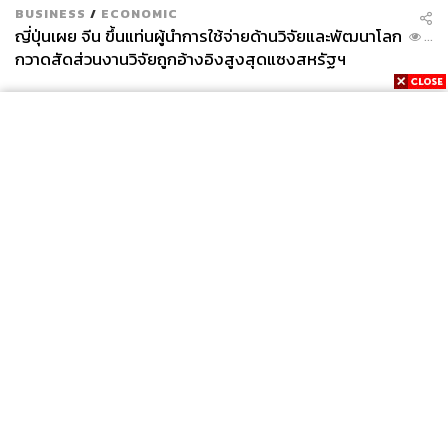
BUSINESS
/
ECONOMIC
ญี่ปุ่นเผย จีน ขึ้นแท่นผู้นำการใช้จ่ายด้านวิจัยและพัฒนาโลก
...
กวาดสัดส่วนงานวิจัยถูกอ้างอิงสูงสุดแซงสหรัฐฯ
News
Wealth
Pop
Podcast
Video
Now
Opinion
Careers
Events
Privacy
About
Contact
Policy
FOR
ADVERTISING
MEMBERSHIP