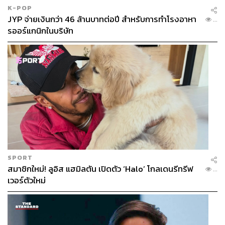
K-POP
JYP จ่ายเงินกว่า 46 ล้านบาทต่อปี สำหรับการทำโรงอาหา
...
รออร์แกนิกในบริษัท
SPORT
สมาชิกใหม่! ลูอิส แฮมิลตัน เปิดตัว ‘Halo’ โกลเดนรีทรีฟ
...
เวอร์ตัวใหม่