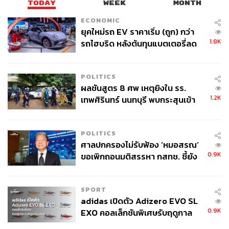
TODAY
WEEK
MONTH
ECONOMIC
ยุคใหม่รถ EV ราคาเริ่ม (ถูก) กว่า
1.8K
รถไฮบริด หลังต้นทุนแบตเตอรี่ลด
ลง - จีนแห่บุกตลาดเกิดใหม่
POLITICS
ผลชันสูตร 8 ศพ เหตุยิงใน รร.
1.2K
เทพศิรินทร์ นนทบุรี พบกระสุนเข้า
จุดสำคัญ ‘ศีรษะ-หน้าอก’ ครูถูกยิง
4 นัด จากระยะไกล
POLITICS
ศาลปกครองไม่รับฟ้อง ‘หมอสรณ’
0.9K
ขอเพิกถอนมติสรรหา กสทช. ชี้ยัง
ไม่ใช่ผู้เดือดร้อนเสียหาย
SPORT
adidas เปิดตัว Adizero EVO SL
0.9K
EXO คอลเล็กชันพิเศษรับฤดูกาล
College Football