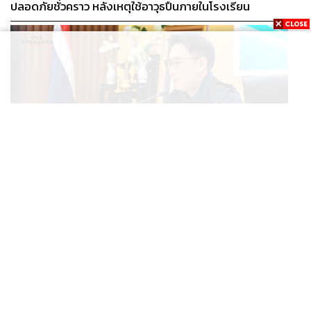
ปลอดภัยชั่วคราว หลังเหตุใช้อาวุธปืนภายในโรงเรียน
คลี่คลาย
POLITICS
มท.4 เร่งเคลียร์ใบอนุญาตโรงแรมภูเก็ตค้างกว่า 6 ปี ตั้ง
...
เป้าจบ ก.ย. ยกเป็นโมเดลแก้ทั้งประเทศ