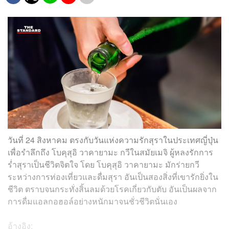
วันที่ 24 สิงหาคม ตรงกับวันแห่งความรักสุราในประเทศญี่ปุ่น
เพื่อรำลึกถึง โบคุสุอิ วาคายามะ กวีในสมัยเมจิ ผู้หลงรักการ
ร่ำสุราเป็นชีวิตจิตใจ โดย โบคุสุอิ วาคายามะ มักร่ายกวี
ระหว่างการท่องเที่ยวและดื่มสุรา อันเป็นสองสิ่งที่เขารักยิ่งใน
ชีวิต ตราบจนกระทั่งสิ้นลมด้วยโรคเกี่ยวกับตับ อันเป็นผลจาก
การดื่มแอลกอฮอล์อย่างหนักมาจนชั่วชีวิตนั่นเอง
อ้างอิง: