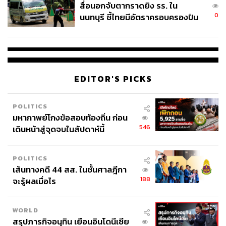
สื่อนอกจับตากราดยิง รร. ใน
0
นนทบุรี ชี้ไทยมีอัตราครอบครองปืน
สูงในระดับต้นของภูมิภาค
EDITOR'S PICKS
POLITICS
มหากาพย์โกงข้อสอบท้องถิ่น ก่อน
546
เดินหน้าสู่จุดจบในสัปดาห์นี้
POLITICS
เส้นทางคดี 44 สส. ในชั้นศาลฎีกา
188
จะรู้ผลเมื่อไร
WORLD
สรุปภารกิจอนุทิน เยือนอินโดนีเซีย