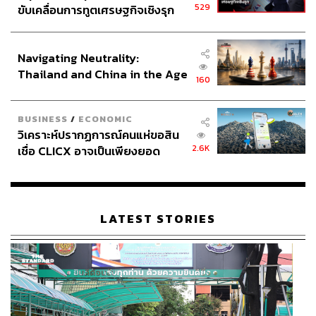
529
ขับเคลื่อนการทูตเศรษฐกิจเชิงรุก
ประกาศหุ้นส่วนยุทธศาสตร์ไทย –
อินโดนีเซีย
Navigating Neutrality:
Thailand and China in the Age
160
of a New Global Order
BUSINESS
/
ECONOMIC
วิเคราะห์ปรากฏการณ์คนแห่ขอสิน
2.6K
เชื่อ CLICX อาจเป็นเพียงยอด
ภูเขาน้ำแข็ง ของปัญหาหนี้ครัว
เรือนไทยที่ถูกซุกไว้
LATEST STORIES