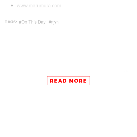
www.marumura.com
TAGS:
On This Day
สุรา
414
READ MORE
ABOUT THE AUTHOR
THE STANDARD TEAM
กองบรรณาธิการ THE STANDARD