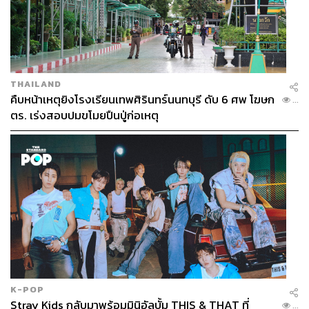
THAILAND
คืบหน้าเหตุยิงโรงเรียนเทพศิรินทร์นนทบุรี ดับ 6 ศพ โฆษก
...
ตร. เร่งสอบปมขโมยปืนปู่ก่อเหตุ
K-POP
Stray Kids กลับมาพร้อมมินิอัลบั้ม THIS & THAT ที่
...