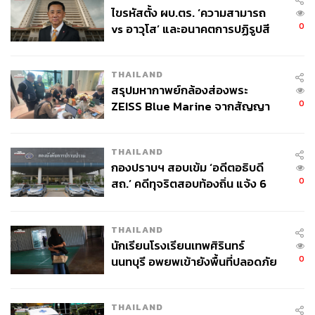
ไขรหัสตั้ง ผบ.ตร. ‘ความสามารถ
0
vs อาวุโส’ และอนาคตการปฏิรูปสี
กากี กับ พล.ต.อ. เอก อังสนานนท์
THAILAND
สรุปมหากาพย์กล้องส่องพระ
0
ZEISS Blue Marine จากสัญญา
ผลิต 8.3 ล้าน สู่ข้อพิพาท ‘มา
เวลล์ฯ’ ฟ้อง ‘โทน บางแค’ ผิดนัด
THAILAND
จ่ายหนี้-แอบระบุแบรนด์
กองปราบฯ สอบเข้ม ‘อดีตอธิบดี
0
สถ.’ คดีทุจริตสอบท้องถิ่น แจ้ง 6
ข้อหาหนัก จ่อชง ป.ป.ช. 12 ส.ค. นี้
THAILAND
นักเรียนโรงเรียนเทพศิรินทร์
0
นนทบุรี อพยพเข้ายังพื้นที่ปลอดภัย
ชั่วคราว หลังเหตุใช้อาวุธปืนภายใน
โรงเรียนคลี่คลาย
THAILAND