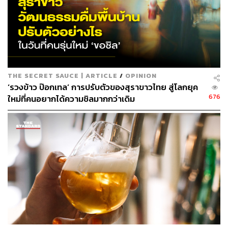
THE SECRET SAUCE | ARTICLE
/
OPINION
‘รวงข้าว ป๊อกเทล’ การปรับตัวของสุราขาวไทย สู่โลกยุค
676
ใหม่ที่คนอยากได้ความชิลมากกว่าเดิม