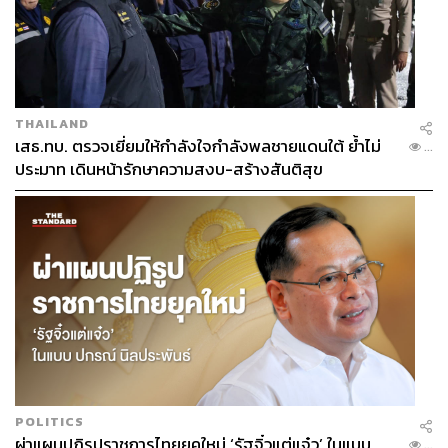
THAILAND
เสธ.ทบ. ตรวจเยี่ยมให้กำลังใจกำลังพลชายแดนใต้ ย้ำไม่
...
ประมาท เดินหน้ารักษาความสงบ-สร้างสันติสุข
POLITICS
ผ่าแผนปฏิรูปราชการไทยยุคใหม่ ‘รัฐจิ๋วแต่แจ๋ว’ ในแบบ
...