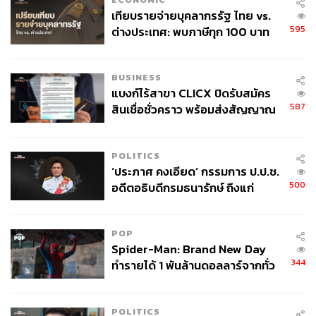
เทียบรายจ่ายบุคลากรรัฐ ไทย vs.
595
ต่างประเทศ: พบภาษีทุก 100 บาท
ของคนไทยใช้ไปกับข้าราชการเฉียด
40 บาท
BUSINESS
แบงก์ไร้สาขา CLICX ปิดรับสมัคร
587
สินเชื่อชั่วคราว พร้อมส่งสัญญาณ
เตือนกลุ่มกู้เงินผิดวัตถุประสงค์-ให้
ข้อมูลเท็จ เตรียมดำเนินคดีเด็ดขาด
POLITICS
‘ประภาศ คงเอียด’ กรรมการ ป.ป.ช.
500
อดีตอธิบดีกรมธนารักษ์ ถึงแก่
อนิจกรรม
POP
Spider-Man: Brand New Day
344
ทำรายได้ 1 พันล้านดอลลาร์จากทั่ว
โลกภายใน 6 วัน
POLITICS