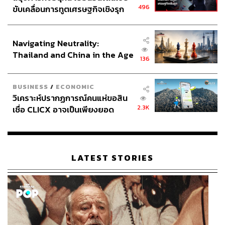
496
ขับเคลื่อนการทูตเศรษฐกิจเชิงรุก
ประกาศหุ้นส่วนยุทธศาสตร์ไทย –
อินโดนีเซีย
Navigating Neutrality:
Thailand and China in the Age
136
of a New Global Order
BUSINESS
/
ECONOMIC
วิเคราะห์ปรากฏการณ์คนแห่ขอสิน
2.3K
เชื่อ CLICX อาจเป็นเพียงยอด
ภูเขาน้ำแข็ง ของปัญหาหนี้ครัว
เรือนไทยที่ถูกซุกไว้
LATEST STORIES