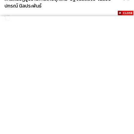
ปกรณ์ นิลประพันธ์
News
Wealth
Pop
Podcast
Video
Now
Opinion
Careers
Events
Privacy
About
Contact
Policy
FOR
ADVERTISING
MEMBERSHIP