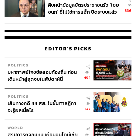
คืบหน้าข้อมูลบัตรประชาชนรั่ว ‘ไชย
336
ชนก’ ชี้ไม่ใช่การแฮ็ก ปิดระบบแล้ว
พบต้นตอจาก IP เดียว
EDITOR'S PICKS
POLITICS
มหากาพย์โกงข้อสอบท้องถิ่น ก่อน
492
เดินหน้าสู่จุดจบในสัปดาห์นี้
POLITICS
เส้นทางคดี 44 สส. ในชั้นศาลฎีกา
147
จะรู้ผลเมื่อไร
WORLD
สรุปภารกิจอนุทิน เยือนอินโดนีเซีย