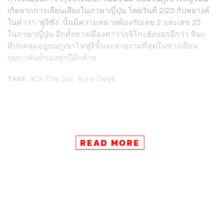
เกิดจากการเลียนเสียงในภาษาญี่ปุ่น โดยวันที่ 2/23 กับพยางค์
ในคำว่า ‘ฟูจิซัง’ นั้นมีความหมายพ้องกับเลข 2 และเลข 23
ในภาษาญี่ปุ่น อีกทั้งทางเมืองคาวากุจิโกะยังบอกอีกว่า หิมะ
ที่ปกคลุมอยู่บนภูเขาไฟฟูจินั้นจะสวยงามที่สุดในช่วงเดือน
กุมภาพันธ์ของทุกปีอีกด้วย
TAGS:
On This Day
ภูเขาไฟฟูจิ
READ MORE
532
ABOUT THE AUTHOR