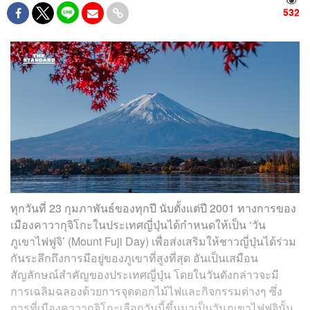
532
ทุกวันที่ 23 กุมภาพันธ์ของทุกปี นับตั้งแต่ปี 2001 ทางการของ
เมืองคาวากุจิโกะในประเทศญี่ปุ่นได้กำหนดให้เป็น ‘วัน
ภูเขาไฟฟูจิ’ (Mount Fuji Day) เพื่อส่งเสริมให้ชาวญี่ปุ่นได้ร่วม
กันระลึกถึงการมีอยู่ของภูเขาที่สูงที่สุด อันเป็นเสมือน
สัญลักษณ์สำคัญของประเทศญี่ปุ่น โดยในวันดังกล่าวจะมี
การเฉลิมฉลองด้วยการจุดดอกไม้ไฟและกิจกรรมต่างๆ ซึ่ง
การที่เมืองคาวากุจิโกะเลือกวันนี้ขึ้นมาเป็นวันภูเขาไฟฟูจินั้น