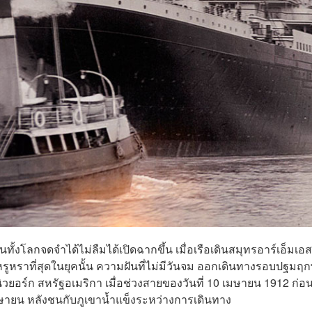
คนทั้งโลกจดจำได้ไม่ลืมได้เปิดฉากขึ้น เมื่อเรือเดินสมุทรอาร์เอ็มเอ
หราที่สุดในยุคนั้น ความฝันที่ไม่มีวันจม ออกเดินทางรอบปฐมฤก
ิวยอร์ก สหรัฐอเมริกา เมื่อช่วงสายของวันที่ 10 เมษายน 1912 ก่อ
มษายน หลังชนกับภูเขาน้ำแข็งระหว่างการเดินทาง