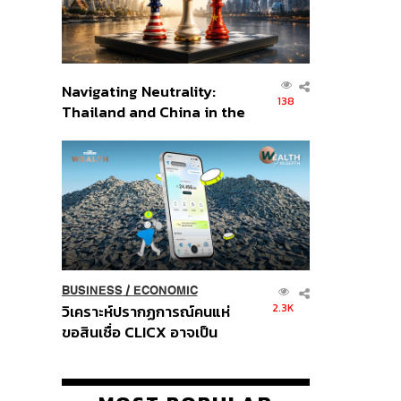
Navigating Neutrality:
138
Thailand and China in the
Age of a New Global
Order
BUSINESS
/
ECONOMIC
2.3K
วิเคราะห์ปรากฏการณ์คนแห่
ขอสินเชื่อ CLICX อาจเป็น
เพียงยอดภูเขาน้ำแข็ง ของ
ปัญหาหนี้ครัวเรือนไทยที่ถูกซุก
ไว้