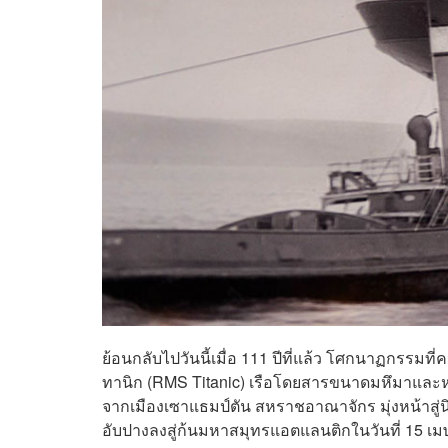
ย้อนกลับไปวันนี้เมื่อ 111 ปีที่แล้ว โศกนาฏกรรมที่
ทานิก (RMS Titanic) เรือโดยสารขนาดมหึมาและหรู
จากเมืองเซาแธมป์ตัน สหราชอาณาจักร มุ่งหน้าสู่น
อับปางลงสู่ก้นมหาสมุทรแอตแลนติกในวันที่ 15 เ