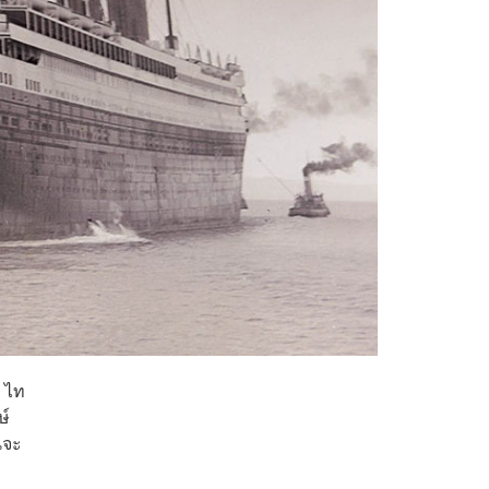
ส ไท
ษ์
นจะ