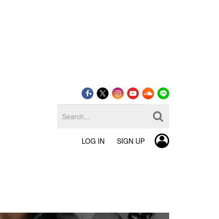
LOG IN
SIGN UP