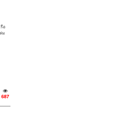
เรือ
ล่ม
687