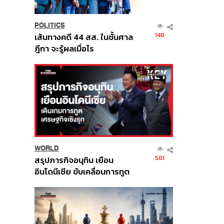
POLITICS
148
เส้นทางคดี 44 สส. ในชั้นศาล
ฎีกา จะรู้ผลเมื่อไร
WORLD
501
สรุปภารกิจอนุทิน เยือน
อินโดนีเซีย ขับเคลื่อนการทูต
เศรษฐกิจเชิงรุก ประกาศหุ้น
ส่วนยุทธศาสตร์ไทย –
อินโดนีเซีย