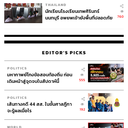
THAILAND
จ่ายหนี้-แอบระบุแบรนด์
นักเรียนโรงเรียนเทพศิรินทร์
760
นนทบุรี อพยพเข้ายังพื้นที่ปลอดภัย
ชั่วคราว หลังเหตุใช้อาวุธปืนภายใน
โรงเรียนคลี่คลาย
EDITOR'S PICKS
POLITICS
มหากาพย์โกงข้อสอบท้องถิ่น ก่อน
555
เดินหน้าสู่จุดจบในสัปดาห์นี้
POLITICS
เส้นทางคดี 44 สส. ในชั้นศาลฎีกา
192
จะรู้ผลเมื่อไร
WORLD