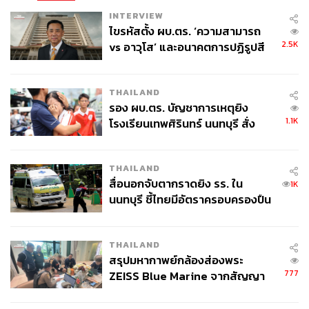
INTERVIEW
ไขรหัสตั้ง ผบ.ตร. ‘ความสามารถ
2.5K
vs อาวุโส’ และอนาคตการปฏิรูปสี
กากี กับ พล.ต.อ. เอก อังสนานนท์
THAILAND
รอง ผบ.ตร. บัญชาการเหตุยิง
1.1K
โรงเรียนเทพศิรินทร์ นนทบุรี สั่ง
ค้นหา 2 รอบยืนยันไร้คนติดค้าง พบ
ศพปู่-ย่าที่บ้านพักผู้ก่อเหตุ
THAILAND
สื่อนอกจับตากราดยิง รร. ใน
1K
นนทบุรี ชี้ไทยมีอัตราครอบครองปืน
สูงในระดับต้นของภูมิภาค
THAILAND
สรุปมหากาพย์กล้องส่องพระ
777
ZEISS Blue Marine จากสัญญา
ผลิต 8.3 ล้าน สู่ข้อพิพาท ‘มา
เวลล์ฯ’ ฟ้อง ‘โทน บางแค’ ผิดนัด