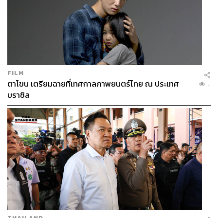
FILM
ตาโขน เตรียมฉายที่เทศกาลภาพยนตร์ไทย ณ ประเทศ
...
บราซิล
THAILAND