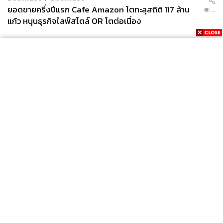
ยอดขายครึ่งปีแรก Cafe Amazon โตทะลุสถิติ 117 ล้าน
...
แก้ว หนุนธุรกิจไลฟ์สไตล์ OR โตต่อเนื่อง
News
Wealth
Pop
Podcast
Video
Now
Opinion
Careers
Events
Privacy
About
Contact
Policy
FOR
ADVERTISING
MEMBERSHIP