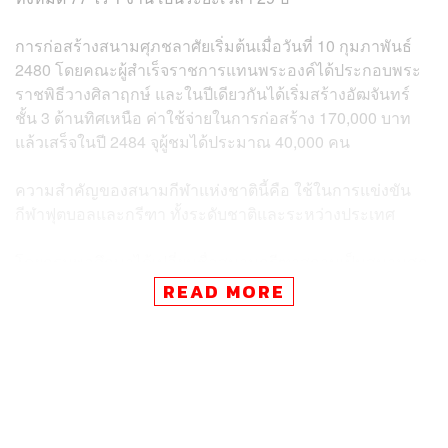
การก่อสร้างสนามศุภชลาศัยเริ่มต้นเมื่อวันที่ 10 กุมภาพันธ์
2480 โดยคณะผู้สำเร็จราชการแทนพระองค์ได้ประกอบพระ
ราชพิธีวางศิลาฤกษ์ และในปีเดียวกันได้เริ่มสร้างอัฒจันทร์
ชั้น 3 ด้านทิศเหนือ ค่าใช้จ่ายในการก่อสร้าง 170,000 บาท
แล้วเสร็จในปี 2484 จุผู้ชมได้ประมาณ 40,000 คน
ความสำคัญของสนามกีฬาแห่งชาตินี้คือ ใช้ในการแข่งขัน
กีฬาฟุตบอลและกรีฑา ทั้งระดับชาติและระหว่างประเทศ
โดยกรมพลศึกษาได้เปลี่ยนชื่อสนามกรีฑาสถานเป็นสนามศุภ
ชลาศัยกรีฑาสถานแห่งชาติ เพื่อเป็นเกียรติแก่หลวงศุภ
READ MORE
ชลาศัย ซึ่งปัจจุบันสนามศุภชลาศัยได้อยู่ในความดูแลของ
กรมพลศึกษา และได้คืนพื้นที่บางส่วนให้เป็นสถานที่เรียนของ
จุฬาลงกรณ์มหาวิทยาลัย และใช้สถานที่บางส่วนเป็น
ที่ทำการของกรมพลศึกษา นอกจากนั้นยังเป็นที่ตั้งของหน่วย
งาน สมาคมเกี่ยวกับกีฬาและนันทนาการอื่นๆ