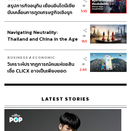
สรุปภารกิจอนุทิน เยือนอินโดนีเซีย
535
ขับเคลื่อนการทูตเศรษฐกิจเชิงรุก
ประกาศหุ้นส่วนยุทธศาสตร์ไทย –
อินโดนีเซีย
Navigating Neutrality:
Thailand and China in the Age
165
of a New Global Order
BUSINESS
/
ECONOMIC
วิเคราะห์ปรากฏการณ์คนแห่ขอสิน
2.6K
เชื่อ CLICX อาจเป็นเพียงยอด
ภูเขาน้ำแข็ง ของปัญหาหนี้ครัว
เรือนไทยที่ถูกซุกไว้
LATEST STORIES