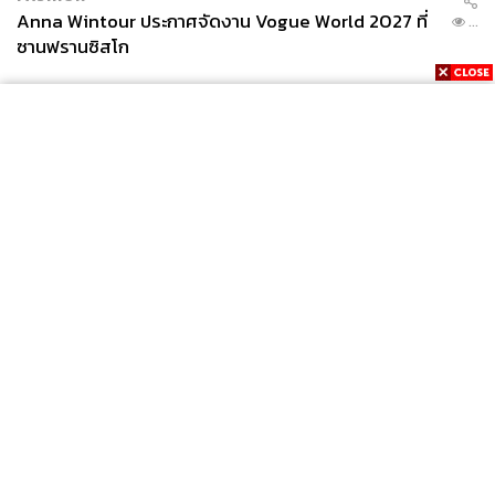
Anna Wintour ประกาศจัดงาน Vogue World 2027 ที่
...
ซานฟรานซิสโก
News
Wealth
Pop
Podcast
Video
Now
Opinion
Careers
Events
Privacy
About
Contact
Policy
FOR
ADVERTISING
MEMBERSHIP