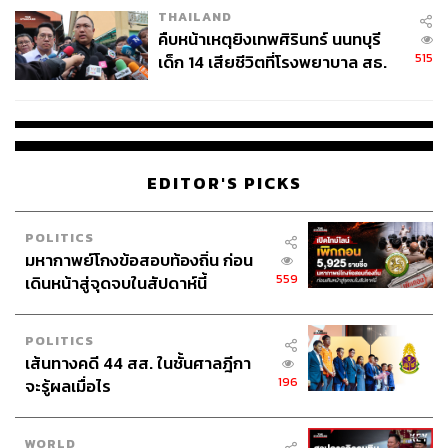
THAILAND
คืบหน้าเหตุยิงเทพศิรินทร์ นนทบุรี
515
เด็ก 14 เสียชีวิตที่โรงพยาบาล สธ.
ยืนยันครูเสียชีวิต 5 ราย เจ็บ 22
ราย
EDITOR'S PICKS
POLITICS
มหากาพย์โกงข้อสอบท้องถิ่น ก่อน
559
เดินหน้าสู่จุดจบในสัปดาห์นี้
POLITICS
เส้นทางคดี 44 สส. ในชั้นศาลฎีกา
196
จะรู้ผลเมื่อไร
WORLD