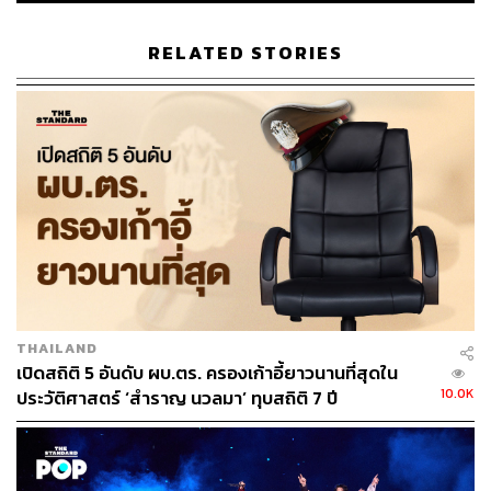
พล.ต.อ. จักรทิพย์ กล่าว
RELATED STORIES
สำหรับการแข่งขันรักบี้ฟุตบอลประเพณีในวันที่ 30
พฤศจิกายนนี้ จะเป็นการแข่งขันรักบี้ 11 คน ซึ่งเปิดให้
ประชาชนทั่วไปที่สนใจในกีฬารักบี้เข้าชมการแข่งขันได้ โดย
สามารถซื้อบัตรเข้าชมการแข่งขันได้ในราคา 200 บาท
ประตูเริ่มเปิดในเวลา 16.00 น. และเริ่มแข่งขันในเวลา 17.00
น.
TAGS:
จักรทิพย์ ชัยจินดา
กีฬารักบี้
วชิราวุธวิทยาลัย
สนามศุภชลาศัย
สุทศธวรรศ อารีย์รัตนะนคร
THAILAND
เปิดสถิติ 5 อันดับ ผบ.ตร. ครองเก้าอี้ยาวนานที่สุดใน
10.0K
ประวัติศาสตร์ ‘สำราญ นวลมา’ ทุบสถิติ 7 ปี
358