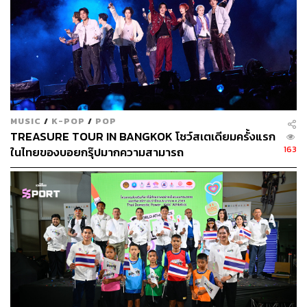
ABOUT THE AUTHOR
THE STANDARD TEAM
กองบรรณาธิการ THE STANDARD
MUSIC
/
K-POP
/
POP
TREASURE TOUR IN BANGKOK โชว์สเตเดียมครั้งแรก
163
ในไทยของบอยกรุ๊ปมากความสามารถ