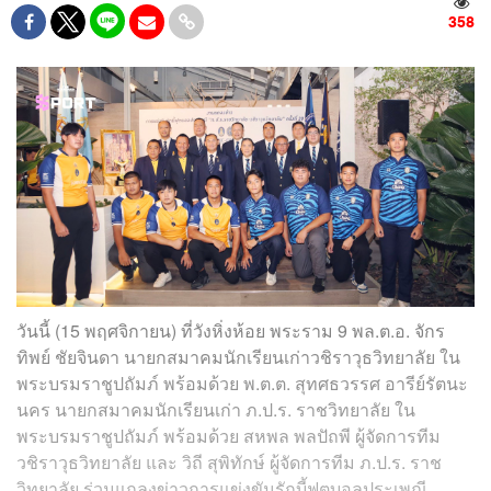
358
วันนี้ (15 พฤศจิกายน) ที่วังหิ่งห้อย พระราม 9 พล.ต.อ. จักร
ทิพย์ ชัยจินดา นายกสมาคมนักเรียนเก่าวชิราวุธวิทยาลัย ใน
พระบรมราชูปถัมภ์ พร้อมด้วย พ.ต.ต. สุทศธวรรศ อารีย์รัตนะ
นคร นายกสมาคมนักเรียนเก่า ภ.ป.ร. ราชวิทยาลัย ใน
พระบรมราชูปถัมภ์ พร้อมด้วย สหพล พลปัถพี ผู้จัดการทีม
วชิราวุธวิทยาลัย และ วิถี สุพิทักษ์ ผู้จัดการทีม ภ.ป.ร. ราช
วิทยาลัย ร่วมแถลงข่าวการแข่งขันรักบี้ฟุตบอลประเพณี