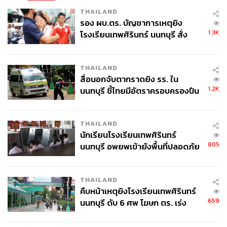
THAILAND
รอง ผบ.ตร. บัญชาการเหตุยิง
1.3K
โรงเรียนเทพศิรินทร์ นนทบุรี สั่ง
ค้นหา 2 รอบยืนยันไร้คนติดค้าง พบ
ศพปู่-ย่าที่บ้านพักผู้ก่อเหตุ
THAILAND
สื่อนอกจับตากราดยิง รร. ใน
1.2K
นนทบุรี ชี้ไทยมีอัตราครอบครองปืน
สูงในระดับต้นของภูมิภาค
THAILAND
นักเรียนโรงเรียนเทพศิรินทร์
805
นนทบุรี อพยพเข้ายังพื้นที่ปลอดภัย
ชั่วคราว หลังเหตุใช้อาวุธปืนภายใน
โรงเรียนคลี่คลาย
THAILAND
คืบหน้าเหตุยิงโรงเรียนเทพศิรินทร์
659
นนทบุรี ดับ 6 ศพ โฆษก ตร. เร่ง
สอบปมขโมยปืนปู่ก่อเหตุ