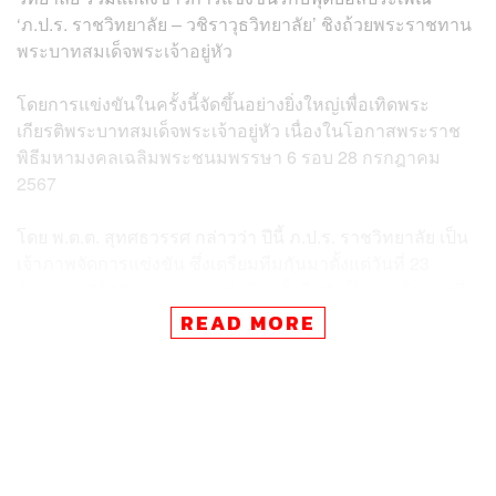
‘ภ.ป.ร. ราชวิทยาลัย – วชิราวุธวิทยาลัย’ ชิงถ้วยพระราชทาน
พระบาทสมเด็จพระเจ้าอยู่หัว
โดยการแข่งขันในครั้งนี้จัดขึ้นอย่างยิ่งใหญ่เพื่อเทิดพระ
เกียรติพระบาทสมเด็จพระเจ้าอยู่หัว เนื่องในโอกาสพระราช
พิธีมหามงคลเฉลิมพระชนมพรรษา 6 รอบ 28 กรกฎาคม
2567
โดย พ.ต.ต. สุทศธวรรศ กล่าวว่า ปีนี้ ภ.ป.ร. ราชวิทยาลัย เป็น
เจ้าภาพจัดการแข่งขัน ซึ่งเตรียมทีมกันมาตั้งแต่วันที่ 23
ธันวาคม 2566 เพราะการแข่งขันครั้งที่ 30 เป็นการจัดแข่งที่
ยิ่งใหญ่ที่สุด จึงเลือกใช้สนามศุภชลาศัย สนามกีฬาในตำนาน
READ MORE
ของประเทศไทย เป็นสนามแข่งขันในวันที่ 30 พฤศจิกายน
2567
พ.ต.ต. สุทศธวรรศ กล่าวว่า “การแข่งขันรักบี้ประเพณี ครั้งที่
30 เป็นอีกปีที่มีความสำคัญ เราจึงมาร่วมจารึกประวัติศาสตร์
ในสนามศุภชลาศัย เพื่อเสริมสร้างความสามัคคีของนักกีฬา