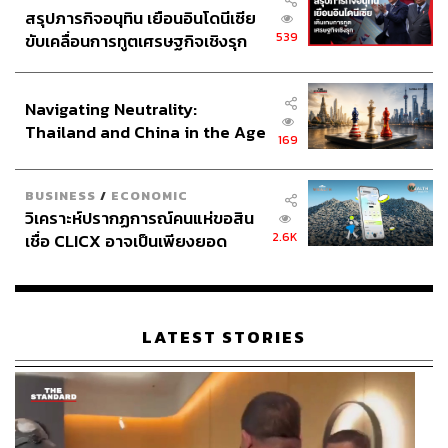
สรุปภารกิจอนุทิน เยือนอินโดนีเซีย
539
ขับเคลื่อนการทูตเศรษฐกิจเชิงรุก
ประกาศหุ้นส่วนยุทธศาสตร์ไทย –
อินโดนีเซีย
Navigating Neutrality:
Thailand and China in the Age
169
of a New Global Order
BUSINESS
/
ECONOMIC
วิเคราะห์ปรากฏการณ์คนแห่ขอสิน
2.6K
เชื่อ CLICX อาจเป็นเพียงยอด
ภูเขาน้ำแข็ง ของปัญหาหนี้ครัว
เรือนไทยที่ถูกซุกไว้
LATEST STORIES