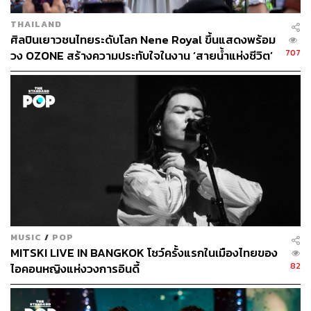
THAILAND
ศิลปินเยาวชนไทยระดับโลก Nene Royal ขึ้นแสดงพร้อม
707
วง OZONE สร้างความประทับใจในงาน ‘สายน้ำแห่งชีวิต’
MUSIC
/
POP
MITSKI LIVE IN BANGKOK โชว์ครั้งแรกในเมืองไทยของ
82
ไอคอนหญิงแห่งวงการอินดี้