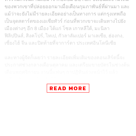
ของพวกเขาที่ปล่อยออกมาเมื่อเดือนกุมภาพันธ์ที่ผ่านมา และ
แม้ว่าจะยังไม่มีรายละเอียดอย่างเป็นทางการ แต่กรุงเทพถือ
เป็นจุดสตาร์ตของเอเชียทัวร์ ก่อนที่พวกเขาจะเดินทางไปยัง
เมืองต่างๆ อีก 8 เมือง ได้แก่ โซล เกาหลีใต้, มะนิลา
ฟิลิปปินส์, สิงคโปร์, ไทเป, กัวลาลัมเปอร์ มาเลเซีย, ฮ่องกง,
เซี่ยงไฮ้ จีน และปิดท้ายที่จาการ์ตา ประเทศอินโดนีเซีย
และทางผู้จัดก็เผยว่า รายละเอียดเพิ่มเติมของคอนเสิร์ตนี้จะ
ประกาศช่วงกลางเดือนตุลาคม และเตรียมขายบัตรในช่วงต้น
เดือนพฤศจิกายน งานนี้แฟนๆ กาปฏิทินล่วงหน้าไว้ แล้ว
เตรียมตัวรอกดบัตรกันได้เลย
READ MORE
ภาพ:
ONE OK ROCK
อ้างอิง:
https://x.com/Officialavalon/status/197141316525172
3710