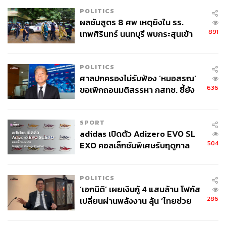
POLITICS
ผลชันสูตร 8 ศพ เหตุยิงใน รร.
891
เทพศิรินทร์ นนทบุรี พบกระสุนเข้า
จุดสำคัญ ‘ศีรษะ-หน้าอก’ ครูถูกยิง
4 นัด จากระยะไกล
POLITICS
ศาลปกครองไม่รับฟ้อง ‘หมอสรณ’
636
ขอเพิกถอนมติสรรหา กสทช. ชี้ยัง
ไม่ใช่ผู้เดือดร้อนเสียหาย
SPORT
adidas เปิดตัว Adizero EVO SL
504
EXO คอลเล็กชันพิเศษรับฤดูกาล
College Football
POLITICS
‘เอกนิติ’ เผยเงินกู้ 4 แสนล้าน โฟกัส
286
เปลี่ยนผ่านพลังงาน ลุ้น ‘ไทยช่วย
ไทยพลัส’ เฟส 2 รอประเมินความ
เหมาะสม