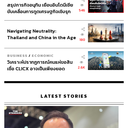
สรุปภารกิจอนุทิน เยือนอินโดนีเซีย
546
ขับเคลื่อนการทูตเศรษฐกิจเชิงรุก
ประกาศหุ้นส่วนยุทธศาสตร์ไทย –
อินโดนีเซีย
Navigating Neutrality:
Thailand and China in the Age
180
of a New Global Order
BUSINESS
/
ECONOMIC
วิเคราะห์ปรากฏการณ์คนแห่ขอสิน
2.6K
เชื่อ CLICX อาจเป็นเพียงยอด
ภูเขาน้ำแข็ง ของปัญหาหนี้ครัว
เรือนไทยที่ถูกซุกไว้
LATEST STORIES