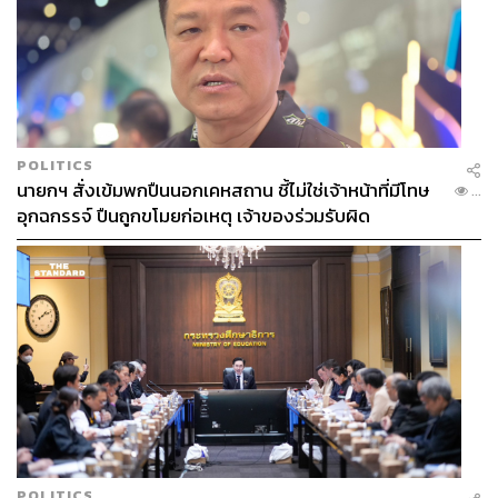
POLITICS
นายกฯ สั่งเข้มพกปืนนอกเคหสถาน ชี้ไม่ใช่เจ้าหน้าที่มีโทษ
...
อุกฉกรรจ์ ปืนถูกขโมยก่อเหตุ เจ้าของร่วมรับผิด
POLITICS