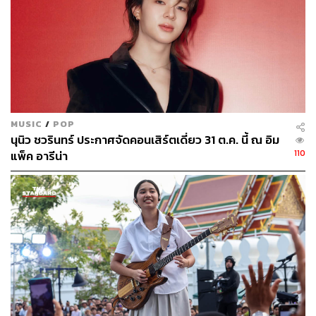
MUSIC
/
POP
นุนิว ชวรินทร์ ประกาศจัดคอนเสิร์ตเดี่ยว 31 ต.ค. นี้ ณ อิม
110
แพ็ค อารีน่า