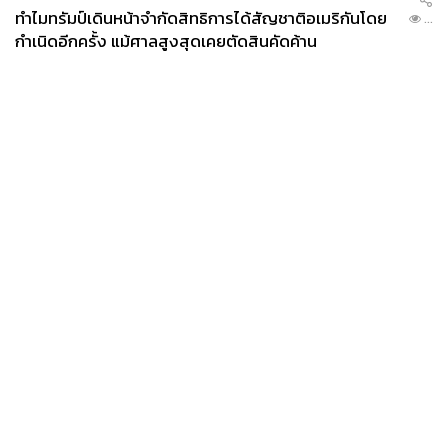
ทำไมทรัมป์เดินหน้าจำกัดสิทธิการได้สัญชาติอเมริกันโดย
...
กำเนิดอีกครั้ง แม้ศาลสูงสุดเคยตัดสินคัดค้าน
News
Wealth
Pop
Podcast
Video
Now
Opinion
Careers
Events
Privacy
About
Contact
Policy
FOR
ADVERTISING
MEMBERSHIP