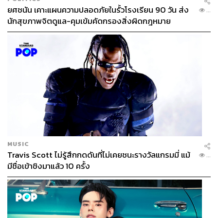
ยศชนัน เคาะแผนความปลอดภัยในรั้วโรงเรียน 90 วัน ส่ง
...
นักสุขภาพจิตดูแล-คุมเข้มคัดกรองสิ่งผิดกฎหมาย
MUSIC
Travis Scott ไม่รู้สึกกดดันที่ไม่เคยชนะรางวัลแกรมมี่ แม้
...
มีชื่อเข้าชิงมาแล้ว 10 ครั้ง