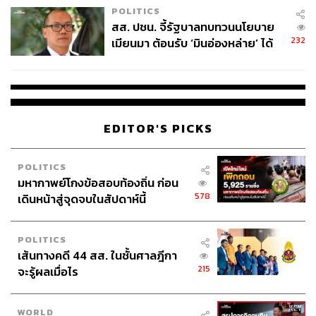
POLITICS
สส. ปชน. จี้รัฐบาลทบทวนนโยบาย
232
เมียนมา ต้อนรับ ‘มินอ่องหล่าย’ ได้
แค่สัญญาว่างเปล่า
EDITOR'S PICKS
POLITICS
มหากาพย์โกงข้อสอบท้องถิ่น ก่อน
578
เดินหน้าสู่จุดจบในสัปดาห์นี้
POLITICS
เส้นทางคดี 44 สส. ในชั้นศาลฎีกา
215
จะรู้ผลเมื่อไร
WORLD