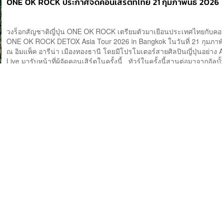
ONE OK ROCK ประกาศจัดคอนเสิร์ตที่ไทย 21 กุมภาพันธ์ 2026
วงร็อกสัญชาติญี่ปุ่น ONE OK ROCK เตรียมตัวมาเยือนประเทศไทยกับคอน
ONE OK ROCK DETOX Asia Tour 2026 in Bangkok ในวันที่ 21 กุมภาพ
ณ อิมแพ็ค อารีน่า เมืองทองธานี โดยมีโปรโมเตอร์สายศิลปินญี่ปุ่นอย่าง 
Live มารับหน้าที่ผู้จัดคอนเสิร์ตในครั้งนี้ ทัวร์ในครั้งนี้สานต่อมาจากอัล
ซึ่งเป็นผลงานใหม่ของพวกเขาที่ปล่อยออ...
20 ตุลาคม 2021
คุณเริ่มฟังเพลงของ ONE OK ROCK ครั้งแรกจากอัลบั้มชุดไหนบ
Flip a Coin ภาพยนตร์สารคดีของ 4 หนุ่มวง ONE OK ROCK วงดนตรี J
ระดับแถวหน้าของญี่ปุ่น ที่จะพาผู้ชมไปติดตามเบื้องหลังการแสดงคอนเสิร
สตรีมสุดยิ่งใหญ่กันถึงหลังเวที ผ่านคำบอกเล่าของ 4 สมาชิกมากฝีมืออย่
(ร้องนำ), โทรุ (กีตาร์), เรียวตะ (เบส) และ โทโมยะ (มือกลอง) กำลังจะเ
คอดนตรี J-Rock ได้ชมกันแล้วในวันที่ 21 ตุลาคมนี้ ทาง Netfl...
22 กันยายน 2021