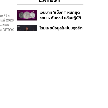
เงินบาท ‘แข็งค่า’ หนักสุด
เสิร์ต
รอบ 6 สัปดาห์ หลังปฏิบัติ
ันธ์ 2026
การแทรกแซงเยนของ
Avalon
โรมเผยข้อมูลใหม่ปมทุจริต
สหรัฐฯ-ญี่ปุ่น Standard
บั้ม DETOX
สอบท้องถิ่น ย้อนเอกสาร
Chartered เปิดเป้าสิ้นปีนี้
ประชุมปี 2567 พบชื่อ
จ่อแข็งต่อแตะ 32.50 บาท
อนุทิน จ่อสอบต่อเอี่ยว
ต่อดอลลาร์
ตัดตอน ม.บูรพา หรือไม่
้าง
-Rock
์ตไลฟ์
าง ทากะ
ข้าฉายให้