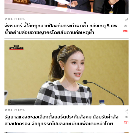
POLITICS
พัชรินทร์ จี้ใช้กฎหมายป้องกันกระทำผิดซ้ำ หลังเหตุ 5 ศพ
108
ย้ำอย่าปล่อยอาชญากรโดยสันดานก่อเหตุซ้ำ
POLITICS
รัฐบาลแจงชะลอเลือกตั้งบอร์ดประกันสังคม น้อมรับคำสั่ง
151
ศาลปกครอง จ่ออุทธรณ์ปมลงทะเบียนเพื่อเดินหน้าโดย
เร็ว