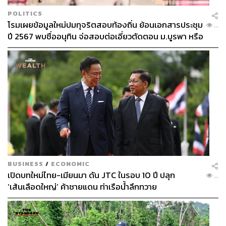
POLITICS
โรมเผยข้อมูลใหม่ปมทุจริตสอบท้องถิ่น ย้อนเอกสารประชุม
...
ปี 2567 พบชื่ออนุทิน จ่อสอบต่อเอี่ยวตัดตอน ม.บูรพา หรือ
ไม่
BUSINESS
/
ECONOMIC
เปิดบทใหม่ไทย-เมียนมา ดัน JTC ในรอบ 10 ปี ปลุก
...
‘เส้นเลือดใหญ่’ ค้าชายแดน ท่าเรือน้ำลึกทวาย