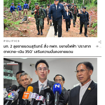
POLITICS
มท. 2 ลุยชายแดนสุรินทร์ สั่ง กฟภ. ขยายไฟฟ้า ‘ปราสาท
...
ตาควาย–เนิน 350’ เสริมความมั่นคงชายแดน