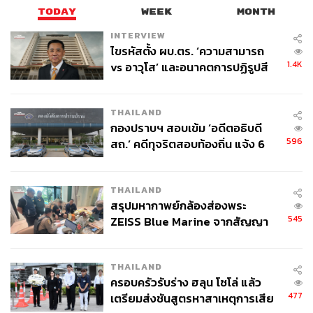
TODAY
WEEK
MONTH
INTERVIEW
ไขรหัสตั้ง ผบ.ตร. ‘ความสามารถ
1.4K
vs อาวุโส’ และอนาคตการปฏิรูปสี
กากี กับ พล.ต.อ. เอก อังสนานนท์
THAILAND
กองปราบฯ สอบเข้ม ‘อดีตอธิบดี
596
สถ.’ คดีทุจริตสอบท้องถิ่น แจ้ง 6
ข้อหาหนัก จ่อชง ป.ป.ช. 12 ส.ค. นี้
THAILAND
สรุปมหากาพย์กล้องส่องพระ
545
ZEISS Blue Marine จากสัญญา
ผลิต 8.3 ล้าน สู่ข้อพิพาท ‘มา
เวลล์ฯ’ ฟ้อง ‘โทน บางแค’ ผิดนัด
THAILAND
จ่ายหนี้-แอบระบุแบรนด์
ครอบครัวรับร่าง ฮลุน โซโล่ แล้ว
477
เตรียมส่งชันสูตรหาสาเหตุการเสีย