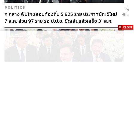
POLITICS
ก กลาง ฟันโกงสอบท้องถิ่น 5,925 ราย ประกาศบัญชีใหม่
...
7 ส.ค. ส่วน 97 ราย รอ ป.ป.ช. ขีดเส้นแล้วเสร็จ 31 ส.ค.
POLITICS
ทักษิณ ร่วมสวดพระอภิธรรมศพ ‘พล.ต.ท. ผ่อน’ บิดา
...
‘พักตร์พิไล ทวีสิน’ สิริอายุ 103 ปี แกนนำเพื่อไทย-บุคคล
หลากวงการร่วมอาลัย