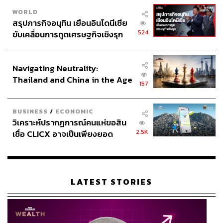
WORLD
สรุปภารกิจอนุทิน เยือนอินโดนีเซีย
524
ขับเคลื่อนการทูตเศรษฐกิจเชิงรุก
ประกาศหุ้นส่วนยุทธศาสตร์ไทย –
อินโดนีเซีย
Navigating Neutrality:
Thailand and China in the Age
157
of a New Global Order
BUSINESS
/
ECONOMIC
วิเคราะห์ปรากฏการณ์คนแห่ขอสิน
2.5K
เชื่อ CLICX อาจเป็นเพียงยอด
ภูเขาน้ำแข็ง ของปัญหาหนี้ครัว
เรือนไทยที่ถูกซุกไว้
LATEST STORIES