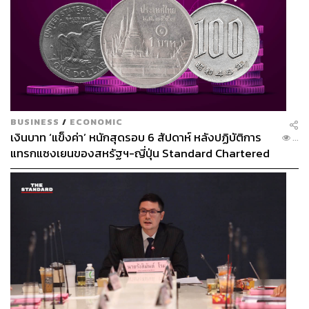
BUSINESS
/
ECONOMIC
เงินบาท ‘แข็งค่า’ หนักสุดรอบ 6 สัปดาห์ หลังปฏิบัติการ
...
แทรกแซงเยนของสหรัฐฯ-ญี่ปุ่น Standard Chartered
เปิดเป้าสิ้นปีนี้จ่อแข็งต่อแตะ 32.50 บาทต่อดอลลาร์