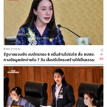
159
POLITICS
รัฐบาลแจงชัด งบบัตรทอง 6 หมื่นล้านโปร่งใส สั่ง สปสช.
ABOUT THE AUTHOR
60
กางข้อมูลเบิกจ่ายใน 7 วัน เล็งปรับโครงสร้างให้เป็นธรรม
THE STANDARD TEAM
กองบรรณาธิการ THE STANDARD