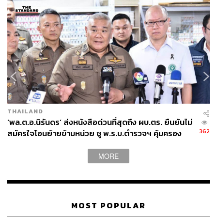
THAILAND
‘พล.ต.อ.นิรันดร’ ส่งหนังสือด่วนที่สุดถึง ผบ.ตร. ยืนยันไม่
362
สมัครใจโอนย้ายข้ามหน่วย ชู พ.ร.บ.ตำรวจฯ คุ้มครอง
MORE
MOST POPULAR