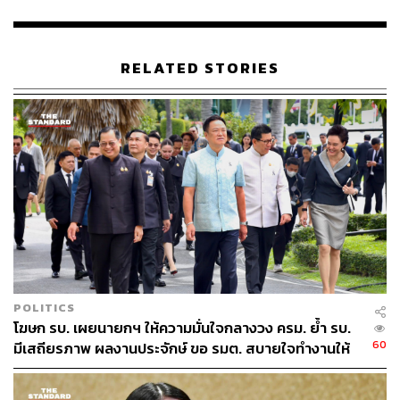
ทั้งนี้ ประกาศเจตนารมณ์ ‘ทุกวัดเผาศพโควิดไม่มีค่าใช้จ่าย’
เพื่อแสดงให้เห็นว่าองค์กรพุทธเป็นหน่วยงานที่เคียงข้าง
ประชาชนจวบจนวาระสุดท้ายของชีวิต ยืนยันพร้อมทำงาน
RELATED STORIES
ร่วมกับทุกคนในการแก้ไขปัญหาเพื่อบรรเทาทุกข์ ร่วมกันปัด
เป่าความทุกข์ของพี่น้องประชาชนทุกคนอย่างเป็นกันเองดั่ง
คนในครอบครัว
นอกจากนี้ ที่ประชุมยังได้รายงานประเด็นปัญหาของแต่ละ
พื้นที่ อาทิ การถวายการฉีดวัคซีนพระสงฆ์และผู้ปฏิบัติหน้าที่
ใกล้ชิด การจัดหาอุปกรณ์ป้องกัน แนวทางการจัดการ
ฌาปนกิจศพผู้ป่วยโควิด การประสานความร่วมมือองค์กร
และชุมชนใกล้เคียงวัด เพื่อให้สามารถช่วยเหลือประชาชนได้
อย่างมีประสิทธิภาพ
POLITICS
TAGS:
สำนักงานพระพุทธศาสนาจังหวัด
โฆษก รบ. เผยนายกฯ ให้ความมั่นใจกลางวง ครม. ย้ำ รบ.
สำนักงานพระพุทธศาสนาแห่งชาติ
60
มีเสถียรภาพ ผลงานประจักษ์ ขอ รมต. สบายใจทำงานให้
สำนักนายกรัฐมนตรี
อนุชา นาคาศัย
พระสงฆ์
เต็มที่ อย่าหวั่นไหวคำถามยุยง
เชื้อไวรัสโคโรนา
วัคซีนโควิด-19
ผู้เสียชีวิต
ฌาปนกิจ
สัปเหร่อ