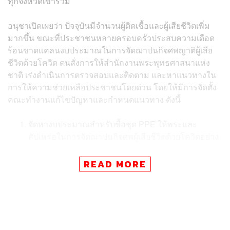
ทุกจังหวัดเข้าร่วม
อนุชาเปิดเผยว่า ปัจจุบันมีจำนวนผู้ติดเชื้อและผู้เสียชีวิตเพิ่ม
มากขึ้น ขณะที่ประชาชนหลายครอบครัวประสบความเดือด
ร้อนขาดแคลนงบประมาณในการจัดฌาปนกิจศพญาติผู้เสีย
ชีวิตด้วยโควิด ตนสั่งการให้สำนักงานพระพุทธศาสนาแห่ง
ชาติ เร่งดำเนินการตรวจสอบและติดตาม และหาแนวทางใน
การให้ความช่วยเหลือประชาชนโดยด่วน โดยให้มีการจัดตั้ง
คณะทำงานแก้ไขปัญหาและกำหนดแนวทาง ดังนี้
จัดหางบประมาณสำหรับซื้อชุด PPE ให้พระและ
สัปเหร่อในการจัดฌาปนกิจศพผู้เสียชีวิตด้วยโควิดอย่าง
เร่งด่วน
รวบรวมรายชื่อวัดที่มีความพร้อมในการรับสงเคราะห์
READ MORE
ฌาปนกิจศพผู้ติดเชื้อโควิดโดยไม่เสียค่าใช้จ่าย และ
ประสานแจ้งโรงพยาบาล หรือหน่วยงานที่เกี่ยวข้อง
ประสานขอฉีดวัคซีนให้พระ สัปเหร่อ และผู้ปฏิบัติหน้าที่
ใกล้ชิดอย่างเร่งด่วน