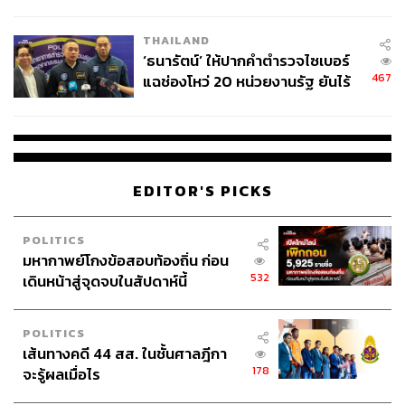
ชีวิต
THAILAND
‘ธนารัตน์’ ให้ปากคำตำรวจไซเบอร์
467
แฉช่องโหว่ 20 หน่วยงานรัฐ ยันไร้
นัยทางการเมือง
EDITOR'S PICKS
POLITICS
มหากาพย์โกงข้อสอบท้องถิ่น ก่อน
532
เดินหน้าสู่จุดจบในสัปดาห์นี้
POLITICS
เส้นทางคดี 44 สส. ในชั้นศาลฎีกา
178
จะรู้ผลเมื่อไร