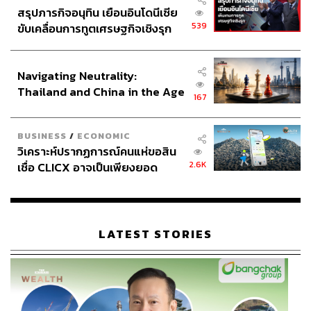
สรุปภารกิจอนุทิน เยือนอินโดนีเซีย
539
ขับเคลื่อนการทูตเศรษฐกิจเชิงรุก
ประกาศหุ้นส่วนยุทธศาสตร์ไทย –
อินโดนีเซีย
Navigating Neutrality:
Thailand and China in the Age
167
of a New Global Order
BUSINESS
/
ECONOMIC
วิเคราะห์ปรากฏการณ์คนแห่ขอสิน
2.6K
เชื่อ CLICX อาจเป็นเพียงยอด
ภูเขาน้ำแข็ง ของปัญหาหนี้ครัว
เรือนไทยที่ถูกซุกไว้
LATEST STORIES