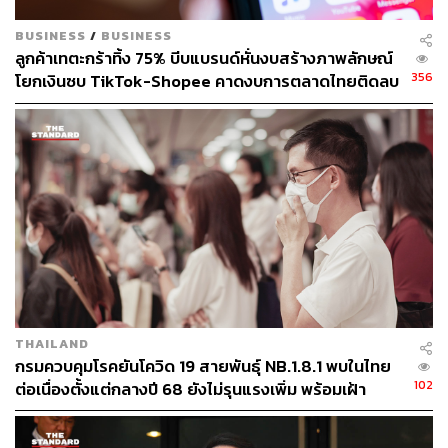
BUSINESS
/
BUSINESS
ลูกค้าเทตะกร้าทิ้ง 75% บีบแบรนด์หั่นงบสร้างภาพลักษณ์
356
โยกเงินซบ TikTok-Shopee คาดงบการตลาดไทยติดลบ
ครั้งแรกในรอบ 14 ปี
THAILAND
กรมควบคุมโรคยันโควิด 19 สายพันธุ์ NB.1.8.1 พบในไทย
102
ต่อเนื่องตั้งแต่กลางปี 68 ยังไม่รุนแรงเพิ่ม พร้อมเฝ้า
ระวัง-ติดตามใกล้ชิด