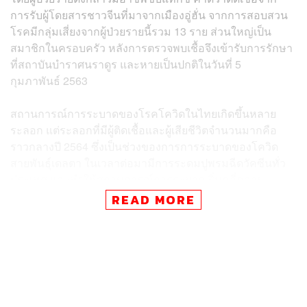
การรับผู้โดยสารชาวจีนที่มาจากเมืองอู่ฮั่น จากการสอบสวน
โรคมีกลุ่มเสี่ยงจากผู้ป่วยรายนี้รวม 13 ราย ส่วนใหญ่เป็น
สมาชิกในครอบครัว หลังการตรวจพบเชื้อจึงเข้ารับการรักษา
ที่สถาบันบำราศนราดูร และหายเป็นปกติในวันที่ 5
กุมภาพันธ์ 2563
สถานการณ์การระบาดของโรคโควิดในไทยเกิดขึ้นหลาย
ระลอก แต่ระลอกที่มีผู้ติดเชื้อและผู้เสียชีวิตจำนวนมากคือ
ราวกลางปี 2564 ซึ่งเป็นช่วงของการการระบาดของโควิด
สายพันธุ์เดลตา ในเวลาต่อมามีการระดมปูพรมฉีดวัคซีนทั่ว
ประเทศ และทำให้สถานการณ์การระบาดเริ่มคลี่คลาย
READ MORE
และนับจนถึงวันนี้ ครบ 3 ปีหลังพบผู้ป่วยโควิดในประเทศราย
แรก ตัวเลขจากกระทรวงสาธาณสุขรายงานว่ามีผู้ป่วยติดเชื้อ
แล้ว 4,463,557 ราย เสียชีวิต 30,143 ราย
TAGS:
On This Day
เชื้อไวรัสโคโรนา
COVID-19
โควิด-19