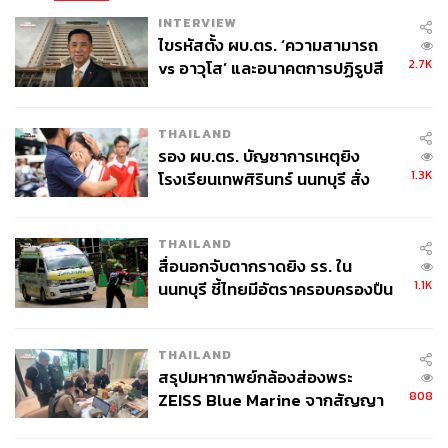
INTERVIEW
ไขรหัสตั้ง ผบ.ตร. ‘ความสามารถ
2.7K
vs อาวุโส’ และอนาคตการปฏิรูปสี
กากี กับ พล.ต.อ. เอก อังสนานนท์
THAILAND
รอง ผบ.ตร. บัญชาการเหตุยิง
1.3K
โรงเรียนเทพศิรินทร์ นนทบุรี สั่ง
ค้นหา 2 รอบยืนยันไร้คนติดค้าง พบ
ศพปู่-ย่าที่บ้านพักผู้ก่อเหตุ
THAILAND
สื่อนอกจับตากราดยิง รร. ใน
1.1K
นนทบุรี ชี้ไทยมีอัตราครอบครองปืน
สูงในระดับต้นของภูมิภาค
THAILAND
สรุปมหากาพย์กล้องส่องพระ
808
ZEISS Blue Marine จากสัญญา
ผลิต 8.3 ล้าน สู่ข้อพิพาท ‘มา
เวลล์ฯ’ ฟ้อง ‘โทน บางแค’ ผิดนัด