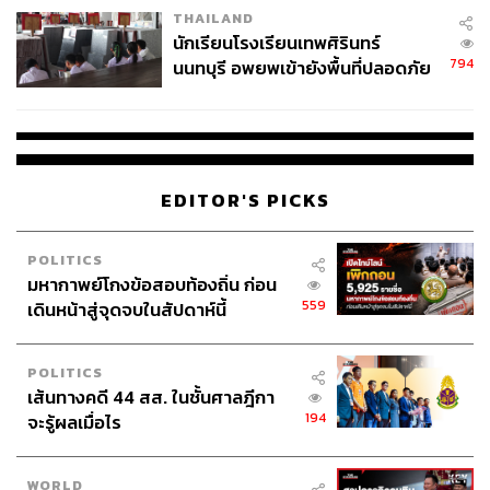
THAILAND
จ่ายหนี้-แอบระบุแบรนด์
นักเรียนโรงเรียนเทพศิรินทร์
794
นนทบุรี อพยพเข้ายังพื้นที่ปลอดภัย
ชั่วคราว หลังเหตุใช้อาวุธปืนภายใน
โรงเรียนคลี่คลาย
EDITOR'S PICKS
POLITICS
มหากาพย์โกงข้อสอบท้องถิ่น ก่อน
559
เดินหน้าสู่จุดจบในสัปดาห์นี้
POLITICS
เส้นทางคดี 44 สส. ในชั้นศาลฎีกา
194
จะรู้ผลเมื่อไร
WORLD