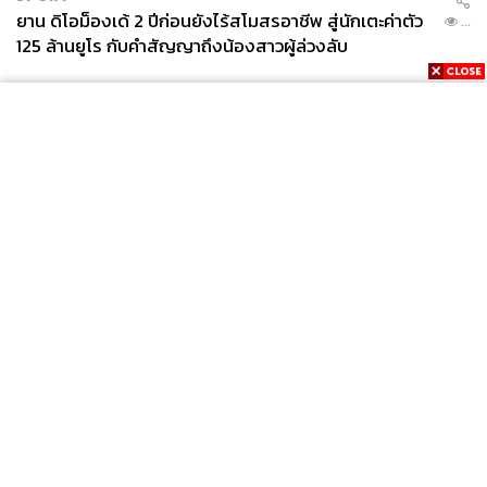
ยาน ดิโอม็องเด้ 2 ปีก่อนยังไร้สโมสรอาชีพ สู่นักเตะค่าตัว
...
125 ล้านยูโร กับคำสัญญาถึงน้องสาวผู้ล่วงลับ
News
Wealth
Pop
Podcast
Video
Now
Opinion
Careers
Events
Privacy
About
Contact
Policy
FOR
ADVERTISING
MEMBERSHIP