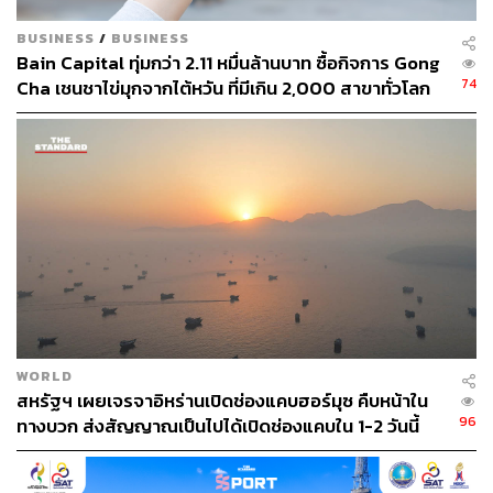
BUSINESS
/
BUSINESS
1.2K
Bain Capital ทุ่มกว่า 2.11 หมื่นล้านบาท ซื้อกิจการ Gong
74
Cha เชนชาไข่มุกจากไต้หวัน ที่มีเกิน 2,000 สาขาทั่วโลก
ABOUT THE AUTHOR
ตฤณ ตารพล
Junior Content Creator ประจำกอง
บรรณาธิการข่าว THE STANDARD
WEALTH
WORLD
สหรัฐฯ เผยเจรจาอิหร่านเปิดช่องแคบฮอร์มุซ คืบหน้าใน
96
ทางบวก ส่งสัญญาณเป็นไปได้เปิดช่องแคบใน 1-2 วันนี้