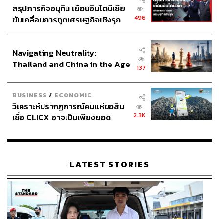
สรุปภารกิจอนุทิน เยือนอินโดนีเซีย
496
ขับเคลื่อนการทูตเศรษฐกิจเชิงรุก
ประกาศหุ้นส่วนยุทธศาสตร์ไทย –
อินโดนีเซีย
Navigating Neutrality:
Thailand and China in the Age
137
of a New Global Order
BUSINESS
/
ECONOMIC
วิเคราะห์ปรากฏการณ์คนแห่ขอสิน
2.3K
เชื่อ CLICX อาจเป็นเพียงยอด
ภูเขาน้ำแข็ง ของปัญหาหนี้ครัว
เรือนไทยที่ถูกซุกไว้
LATEST STORIES