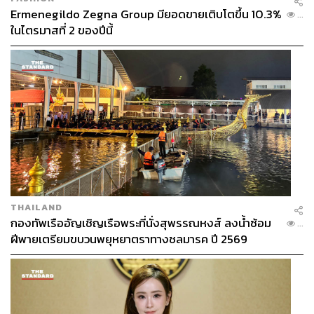
Ermenegildo Zegna Group มียอดขายเติบโตขึ้น 10.3%
...
ในไตรมาสที่ 2 ของปีนี้
THAILAND
กองทัพเรืออัญเชิญเรือพระที่นั่งสุพรรณหงส์ ลงน้ำซ้อม
...
ฝีพายเตรียมขบวนพยุหยาตราทางชลมารค ปี 2569