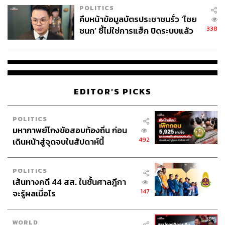
POLITICS
คืบหน้าข้อมูลบัตรประชาชนรั่ว ‘ไชย
338
ชนก’ ชี้ไม่ใช่การแฮ็ก ปิดระบบแล้ว
พบต้นตอจาก IP เดียว
EDITOR'S PICKS
POLITICS
มหากาพย์โกงข้อสอบท้องถิ่น ก่อน
492
เดินหน้าสู่จุดจบในสัปดาห์นี้
POLITICS
เส้นทางคดี 44 สส. ในชั้นศาลฎีกา
147
จะรู้ผลเมื่อไร
WORLD