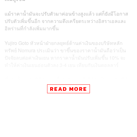
แม้ราคาน้ำมันจะปรับตัวมาค่อนข้างสูงแล้ว แต่ก็ยังมีโอกาส
ปรับตัวเพิ่มขึ้นอีก จากความตึงเครียดระหว่างอิสราเอลและ
อิหร่านที่กำลังเพิ่มมากขึ้น
Yujiro Goto หัวหน้าฝ่ายกลยุทธ์ด้านค่าเงินของบริษัทหลัก
ทรัพย์ Nomura ประเมินว่า ขาขึ้นของราคาน้ำมันถือว่าเป็น
ปัจจัยลบต่อค่าเงินเยน หากราคาน้ำมันปรับเพิ่มขึ้น 10% จะ
ทำให้ค่าเงินเยนอ่อนตัวลง 3-4 เยน เทียบกับเงินดอลลาร์
ซึ่งนับตั้งแต่ต้นปีที่ผ่านมานี้ ค่าเงินเยนถือได้ว่าเป็นค่าเงินที่ทำ
ผลตอบแทนได้แย่ที่สุด ลงไปอยู่ที่บริเวณจุดต่ำสุดในรอบ 3
READ MORE
ทศวรรษ อ้างอิงกับเงินดอลลาร์ และคิดเป็นมูลค่าที่หายไป
กว่า 25% นับตั้งแต่ช่วงปลายปี 2021 หลังจากที่ธนาคารกลาง
สหรัฐฯ (Fed) เริ่มใช้นโยบายตึงตัวทางการเงิน
ไม่เพียงเท่านั้นค่าเงินเยนยังโดนกดดันจากอัตราดอกเบี้ย
นโยบายที่ต่ำกว่าอัตราดอกเบี้ยนโยบายของประเทศ