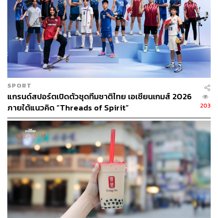
https://www.bloomberg.com/news/articles/2024-04-1
9/oil-poses-more-risks-for-yen-as-japan-depends-on-
energy-imports?srnd=markets-vp&sref=CVqPBMVg
สามารถติดตาม THE STANDARD WEALTH
ผ่านแอปพลิเคชันต่างๆ ที่คุณสะดวกหรือใช้งานอยู่แล้วได้เลย
SPORT
แกรนด์สปอร์ตเปิดตัวชุดทีมชาติไทย เอเชียนเกมส์ 2026
203
ภายใต้แนวคิด “Threads of Spirit”
TAGS:
ราคาน้ำมัน
ค่าเงินเยน
เงินเยนอ่อนค่า
เหตุการณ์ อิสราเอล vs อิหร่าน
Japan
Iran
Israel