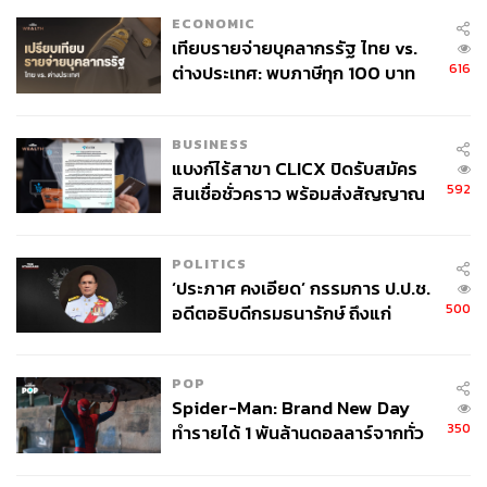
ECONOMIC
เทียบรายจ่ายบุคลากรรัฐ ไทย vs.
616
ต่างประเทศ: พบภาษีทุก 100 บาท
ของคนไทยใช้ไปกับข้าราชการเฉียด
40 บาท
BUSINESS
แบงก์ไร้สาขา CLICX ปิดรับสมัคร
592
สินเชื่อชั่วคราว พร้อมส่งสัญญาณ
เตือนกลุ่มกู้เงินผิดวัตถุประสงค์-ให้
ข้อมูลเท็จ เตรียมดำเนินคดีเด็ดขาด
POLITICS
‘ประภาศ คงเอียด’ กรรมการ ป.ป.ช.
500
อดีตอธิบดีกรมธนารักษ์ ถึงแก่
อนิจกรรม
POP
Spider-Man: Brand New Day
350
ทำรายได้ 1 พันล้านดอลลาร์จากทั่ว
โลกภายใน 6 วัน