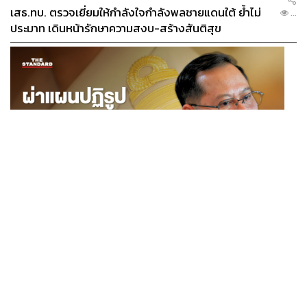
เสธ.ทบ. ตรวจเยี่ยมให้กำลังใจกำลังพลชายแดนใต้ ย้ำไม่
...
ประมาท เดินหน้ารักษาความสงบ-สร้างสันติสุข
POLITICS
ผ่าแผนปฏิรูปราชการไทยยุคใหม่ ‘รัฐจิ๋วแต่แจ๋ว’ ในแบบ
...
ปกรณ์ นิลประพันธ์