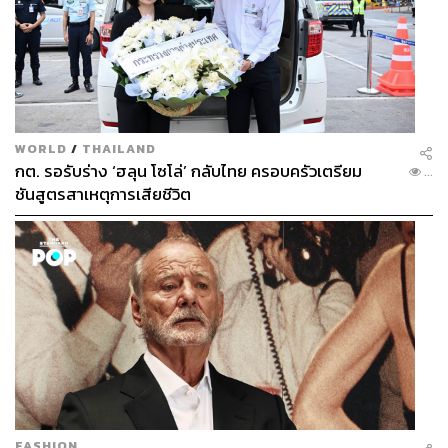
WORLD
/
THAILAND
กต. รอรับร่าง ‘ฮลุน โซโล่’ กลับไทย ครอบครัวเตรียม
...
ชันสูตรสาเหตุการเสียชีวิต
FASHION