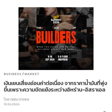
/
BUSINESS
MARKET
เงินเยนเสี่ยงอ่อนค่าต่อเนื่อง จากราคาน้ำมันที่พุ่ง
ขึ้นเพราะความขัดแย้งระหว่างอิหร่าน-อิสราเอล
โดย
ตฤณ ตารพล
19.04.2024