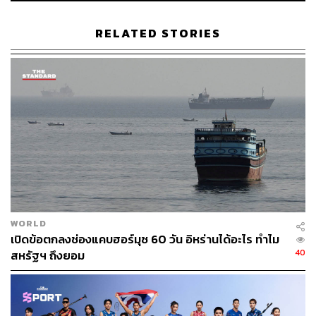
ต่อค่าใช้จ่ายของญี่ปุ่นมีอัตราสูงสุด เมื่อเทียบกับประเทศ
มหาอำนาจด้านเศรษฐกิจอื่นๆ
RELATED STORIES
อัตราส่วนระหว่างการนำเข้าพลังงานสุทธิต่อการบริโภค
น้ำมันทั้งหมดจากข้อมูลของ Bloomberg และ​ IEA
ญี่ปุ่น 85.3%
เบลเยียม 77.9%
เนเธอร์แลนด์ 65.8%
อิตาลี 58.5%
เยอรมนี 54.2%
ฝรั่งเศส 44.5%
สวิตเซอร์แลนด์ 38.2%
WORLD
สหราชอาณาจักร 30.7%
เปิดข้อตกลงช่องแคบฮอร์มุซ 60 วัน อิหร่านได้อะไร ทำไม
สวีเดน 19.7%
40
สหรัฐฯ ถึงยอม
สหรัฐฯ -3.7%
แคนาดา -84.5%
อ้างอิง: