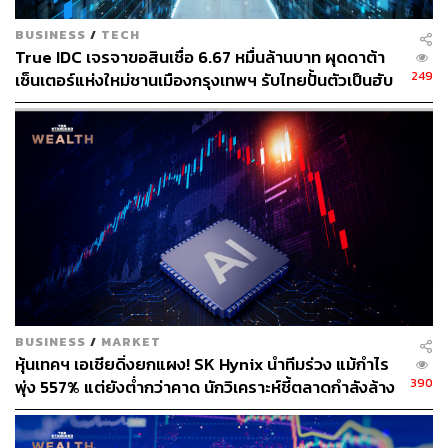
https://www.cnbc.com/2026/05/31/nvidias-new-chip-t
o-power-fresh-line-of-windows-laptops-by-dell-hp.ht
BUSINESS
/
TECH
True IDC เจรจาขอสินเชื่อ 6.67 หมื่นล้านบาท ผุดดาต้า
ml
249
เซ็นเตอร์แห่งใหม่ชานเมืองกรุงเทพฯ รับไทยปั้นตัวเป็นฮับ
ภาพ:
Ann Wang / REUTERS
AI ภูมิภาค
สามารถติดตาม THE STANDARD WEALTH
ผ่านแอปพลิเคชันต่างๆ ที่คุณสะดวกหรือใช้งานอยู่แล้วได้เลย
TAGS:
Microsoft
Windows
Intel
NVIDIA
AMD
Jensen Huang
BUSINESS
/
MARKET
หุ้นเทคฯ เอเชียดิ่งยกแผง! SK Hynix นำทีมร่วง แม้กำไร
390
พุ่ง 557% แต่ยังต่ำกว่าคาด นักวิเคราะห์ชี้ตลาดกำลังล้าง
‘ฟองสบู่’ AI