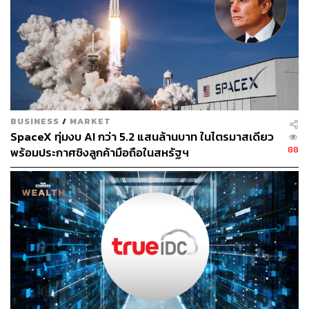
Nvidia ซึ่งเป็นการนำเอาเทคโนโลยีส่วนหนึ่งของดาต้า
เซ็นเตอร์มาสู่คอมพิวเตอร์ส่วนบุคคล การออกแบบชิปนี้จะถูก
ผลิตโดย Taiwan Semiconductor Manufacturing Co.
(TSMC) โดยใช้เทคโนโลยีกระบวนการผลิตระดับ 3 นาโน
เมตร
เครื่องคอมพิวเตอร์ใหม่ที่ใช้ชิปของ Nvidia จะสามารถรับมือ
กับโมเดลและฟังก์ชันการทำงานของ AI ในซอฟต์แวร์ที่ใช้
BUSINESS
/
MARKET
งานทั่วไปได้ดียิ่งขึ้น ตัวอย่างเช่น Photoshop ของ Adobe Inc.
SpaceX ทุ่มงบ AI กว่า 5.2 แสนล้านบาท ในไตรมาสเดียว
กำลังได้รับการปรับปรุงใหม่เพื่อตอบสนองต่อคำสั่ง
88
พร้อมประกาศชิงลูกค้ามือถือในสหรัฐฯ
(Prompts) ที่ใช้ AI ในการสร้างรูปภาพและเนื้อหาวิดีโอได้ดี
ยิ่งขึ้น อุปกรณ์ใหม่เหล่านี้จะช่วยเพิ่มขีดความสามารถในการ
เล่นเกม ทำให้แล็ปท็อปสามารถรองรับเกมระดับไฮเอนด์ได้
Nvidia ระบุ
อ้างอิง:
https://www.bloomberg.com/news/articles/2026-06-0
1/nvidia-enters-windows-laptop-market-taking-on-int
el-and-amd?srnd=homepage-asia