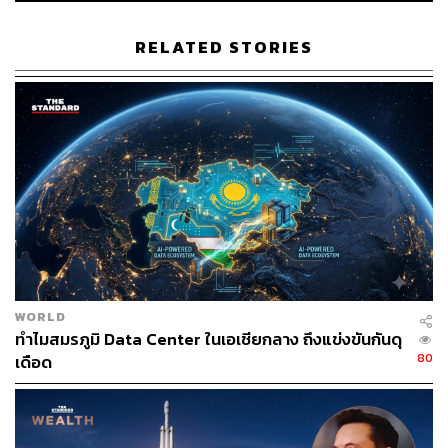
Nvidia ระบุว่า แล็ปท็อปรุ่นใหม่กลุ่มแรกที่สร้างขึ้นด้วยชิป
RTX Spark จะเจาะกลุ่มตลาดพรีเมียม และจะมุ่งเน้นไปที่การ
RELATED STORIES
กำจัดข้อจำกัดเดิมๆ ของคู่แข่ง ประสิทธิภาพของชิปดังกล่าว
จะช่วยให้ผู้ผลิตพีซีจะสามารถนำเสนอเครื่องที่มีประสิทธิภาพ
สูงมากในขณะที่ยังคงมีความบางและเบา โดยเทคโนโลยีรุ่น
ต่อๆ ไปจะครอบคลุมช่วงราคาที่กว้างขึ้นด้วยเช่นกัน
เจาะสเปกชิป RTX Superchip
ชิป RTX Superchip จะประกอบด้วยหน่วยประมวลผลกลาง
(CPU) ที่มีแกนประมวลผลสูงสุด 20 คอร์ และโปรเซสเซอร์
กราฟิก (GPU) สถาปัตยกรรม Blackwell ที่มีแกนประมวลผล
WORLD
6,144 คอร์ องค์ประกอบทั้งสองส่วนนี้จะใช้หน่วยความจำใน
ทำไมสมรภูมิ Data Center ในเอเชียกลาง ถึงแข่งขันกันดุ
ตัวร่วมกัน ทำให้สามารถจัดการกับโมเดล AI ขนาดใหญ่และ
80
เดือด
เกมระดับไฮเอนด์ได้ดียิ่งขึ้น
ทั้งสองส่วนจะสื่อสารกันโดยใช้อินเทอร์เฟซ NVLink ของ