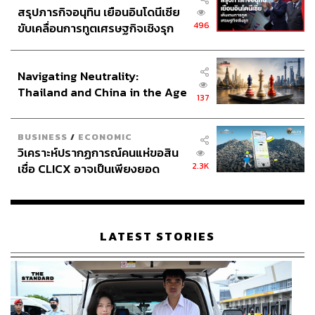
สรุปภารกิจอนุทิน เยือนอินโดนีเซีย
496
ขับเคลื่อนการทูตเศรษฐกิจเชิงรุก
ประกาศหุ้นส่วนยุทธศาสตร์ไทย –
อินโดนีเซีย
Navigating Neutrality:
Thailand and China in the Age
137
of a New Global Order
BUSINESS
/
ECONOMIC
วิเคราะห์ปรากฏการณ์คนแห่ขอสิน
2.3K
เชื่อ CLICX อาจเป็นเพียงยอด
ภูเขาน้ำแข็ง ของปัญหาหนี้ครัว
เรือนไทยที่ถูกซุกไว้
LATEST STORIES