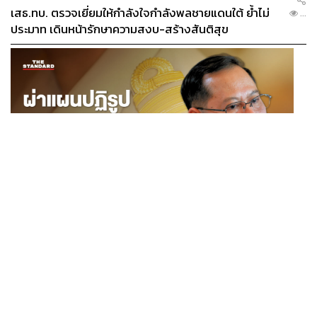
เสธ.ทบ. ตรวจเยี่ยมให้กำลังใจกำลังพลชายแดนใต้ ย้ำไม่
...
ประมาท เดินหน้ารักษาความสงบ-สร้างสันติสุข
POLITICS
ผ่าแผนปฏิรูปราชการไทยยุคใหม่ ‘รัฐจิ๋วแต่แจ๋ว’ ในแบบ
...
ปกรณ์ นิลประพันธ์