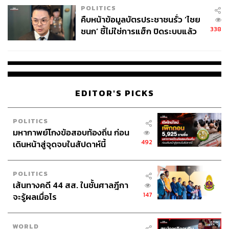
POLITICS
คืบหน้าข้อมูลบัตรประชาชนรั่ว ‘ไชย
338
ชนก’ ชี้ไม่ใช่การแฮ็ก ปิดระบบแล้ว
พบต้นตอจาก IP เดียว
EDITOR'S PICKS
POLITICS
มหากาพย์โกงข้อสอบท้องถิ่น ก่อน
492
เดินหน้าสู่จุดจบในสัปดาห์นี้
POLITICS
เส้นทางคดี 44 สส. ในชั้นศาลฎีกา
147
จะรู้ผลเมื่อไร
WORLD