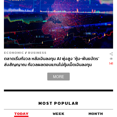
163
ABOUT THE AUTHOR
สกุลชัย เก่งอนันตานนท์
Content Creator สำนักข่าว THE
ECONOMIC
/
BUSINESS
STANDARD WEALTH
ตลาดเริ่มกังวล หลังเงินลงทุน AI พุ่งสูง ‘หุ้น-พันธบัตร’
141
ส่งสัญญาณ กังวลผลตอบแทนไม่คุ้มเม็ดเงินลงทุน
MORE
MOST POPULAR
TODAY
WEEK
MONTH