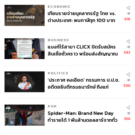
ECONOMIC
เทียบรายจ่ายบุคลากรรัฐ ไทย vs.
616
ต่างประเทศ: พบภาษีทุก 100 บาท
ของคนไทยใช้ไปกับข้าราชการเฉียด
40 บาท
BUSINESS
แบงก์ไร้สาขา CLICX ปิดรับสมัคร
592
สินเชื่อชั่วคราว พร้อมส่งสัญญาณ
เตือนกลุ่มกู้เงินผิดวัตถุประสงค์-ให้
ข้อมูลเท็จ เตรียมดำเนินคดีเด็ดขาด
POLITICS
‘ประภาศ คงเอียด’ กรรมการ ป.ป.ช.
500
อดีตอธิบดีกรมธนารักษ์ ถึงแก่
อนิจกรรม
POP
Spider-Man: Brand New Day
350
ทำรายได้ 1 พันล้านดอลลาร์จากทั่ว
โลกภายใน 6 วัน