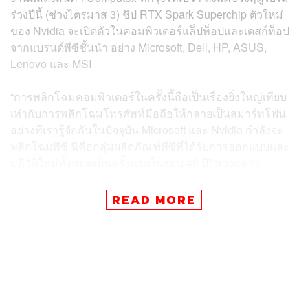
ร่วงปีนี้ (ช่วงไตรมาส 3) ชิป RTX Spark Superchip ตัวใหม่
ของ Nvidia จะเปิดตัวในคอมพิวเตอร์แล็ปท็อปและเดสก์ท็อป
จากแบรนด์พีซีชั้นนำ อย่าง Microsoft, Dell, HP, ASUS,
Lenovo และ MSI
“การพลิกโฉมคอมพิวเตอร์ในครั้งนี้ถือเป็นเรื่องยิ่งใหญ่เทียบ
เท่ากับการพลิกโฉมโทรศัพท์มือถือให้กลายเป็นสมาร์ทโฟน
อย่างที่เรารู้จักกันในปัจจุบัน Microsoft และ Nvidia กำลังจะ
พลิกโฉมพีซี นี่คือกลุ่มผลิตภัณฑ์พีซีที่ได้รับการออกแบบและ
ปฏิวัติใหม่ทั้งหมดเป็นครั้งแรกในรอบ 40 ปี” หวงกล่าว
ผลิตภัณฑ์นี้เป็นการผสมผสานระหว่างไมโครโปรเซสเซอร์
READ MORE
และชิปกราฟิก ซึ่งสร้างขึ้นด้วยการสนับสนุนจาก MediaTek
Inc. ของไต้หวัน โดยจะทำงานบนระบบปฏิบัติการ Windows
ของ Microsoft Corp.
ด้านโฆษกของ Nvidia ระบุว่า แผนการในเบื้องต้นของบริษัท
คือการทยอยเปิดตัวแล็ปท็อปมากกว่า 30 รุ่น และเดสก์ท็อ