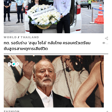
WORLD
/
THAILAND
กต. รอรับร่าง ‘ฮลุน โซโล่’ กลับไทย ครอบครัวเตรียม
...
ชันสูตรสาเหตุการเสียชีวิต
FASHION