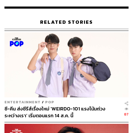
TAGS:
ฟิล์ม-ธนภัทร กาวิละ
one31
ซีรีส์วาย
RELATED STORIES
นุนิว-ชวรินทร์ เพริศพิริยะวงศ์
NuNew
คุณชาย
241
ABOUT THE AUTHOR
ENTERTAINMENT
/
POP
ซี-คีน ส่งซีรีส์เรื่องใหม่ ‘WEIRDO-101 แรงโน้มถ่วง
ธมน ผดุงไทย
87
ระหว่างเรา’ เริ่มตอนแรก 14 ส.ค. นี้
Content Creator ผู้เติบโตมากับ Pop Culture
และกำลังหลงใหลในศาสตร์แห่งการเล่าเรื่อง