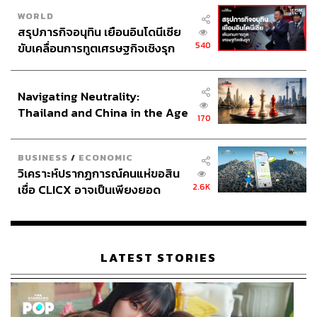
WORLD
สรุปภารกิจอนุทิน เยือนอินโดนีเซีย
540
ขับเคลื่อนการทูตเศรษฐกิจเชิงรุก
ประกาศหุ้นส่วนยุทธศาสตร์ไทย –
อินโดนีเซีย
Navigating Neutrality:
Thailand and China in the Age
170
of a New Global Order
BUSINESS
/
ECONOMIC
วิเคราะห์ปรากฏการณ์คนแห่ขอสิน
2.6K
เชื่อ CLICX อาจเป็นเพียงยอด
ภูเขาน้ำแข็ง ของปัญหาหนี้ครัว
เรือนไทยที่ถูกซุกไว้
LATEST STORIES