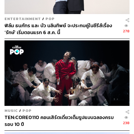
ENTERTAINMENT
/
POP
ฟิล์ม ธนภัทร และ บัว นลินทิพย์ จะประกบคู่ในซีรีส์เรื่อง
278
‘รักษ์’ เริ่มตอนแรก 6 ส.ค. นี้
MUSIC
/
POP
TEN:CORE0110 คอนเสิร์ตเดี่ยวเต็มรูปแบบฉลองครบ
238
รอบ 10 ปี