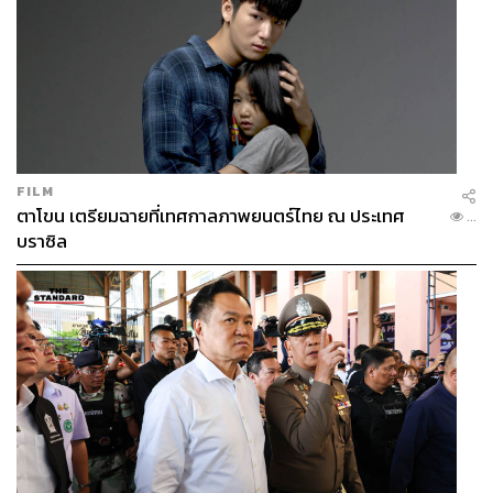
FILM
ตาโขน เตรียมฉายที่เทศกาลภาพยนตร์ไทย ณ ประเทศ
...
บราซิล