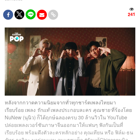
241
หลังจากกวาดความนิยมจากทั่วทุกชาร์ตเพลงไทยมา
เรียบร้อย เพลง
รักแท้
เพลงประกอบละคร
คุณชาย
ที่ร้องโดย
NuNew (นุนิว) ก็ได้ฤกษ์ฉลองครบ 30 ล้านวิวใน YouTube
ปล่อยเพลงเวอร์ชันภาษาจีนออกมาให้แฟนๆ ฟังกันเป็นที่
เรียบร้อย พร้อมดึงตัวละครหลักอย่าง คุณเทียน หรือ ฟิล์ม-ธน
ภัทร กาวิละ มาร่วมแจม จนแฮชแท็ก #รักแท้Chineseนุนิว