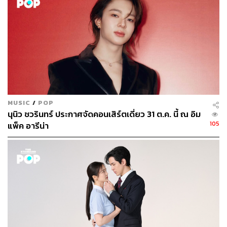
MUSIC
/
POP
นุนิว ชวรินทร์ ประกาศจัดคอนเสิร์ตเดี่ยว 31 ต.ค. นี้ ณ อิม
105
แพ็ค อารีน่า