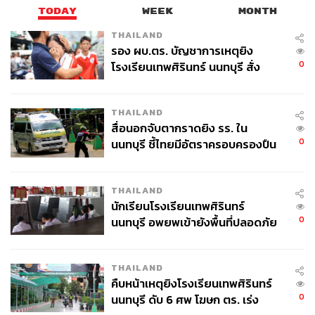
TODAY
WEEK
MONTH
THAILAND
รอง ผบ.ตร. บัญชาการเหตุยิง
0
โรงเรียนเทพศิรินทร์ นนทบุรี สั่ง
ค้นหา 2 รอบยืนยันไร้คนติดค้าง พบ
ศพปู่-ย่าที่บ้านพักผู้ก่อเหตุ
THAILAND
สื่อนอกจับตากราดยิง รร. ใน
0
นนทบุรี ชี้ไทยมีอัตราครอบครองปืน
สูงในระดับต้นของภูมิภาค
THAILAND
นักเรียนโรงเรียนเทพศิรินทร์
0
นนทบุรี อพยพเข้ายังพื้นที่ปลอดภัย
ชั่วคราว หลังเหตุใช้อาวุธปืนภายใน
โรงเรียนคลี่คลาย
THAILAND
คืบหน้าเหตุยิงโรงเรียนเทพศิรินทร์
0
นนทบุรี ดับ 6 ศพ โฆษก ตร. เร่ง