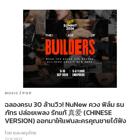
/
MUSIC
POP
ฉลองครบ 30 ล้านวิว! NuNew ควง ฟิล์ม ธน
ภัทร ปล่อยเพลง รักแท้ 真爱 (CHINESE
VERSION) ออกมาให้แฟนละครคุณชายได้ฟัง
โดย
ธมน ผดุงไทย
22.11.2022