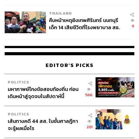
สอบปมขโมยปืนปู่ก่อเหตุ
THAILAND
คืบหน้าเหตุยิงเทพศิรินทร์ นนทบุรี
0
เด็ก 14 เสียชีวิตที่โรงพยาบาล สธ.
ยืนยันครูเสียชีวิต 5 ราย เจ็บ 22
ราย
EDITOR'S PICKS
POLITICS
มหากาพย์โกงข้อสอบท้องถิ่น ก่อน
566
เดินหน้าสู่จุดจบในสัปดาห์นี้
POLITICS
เส้นทางคดี 44 สส. ในชั้นศาลฎีกา
201
จะรู้ผลเมื่อไร