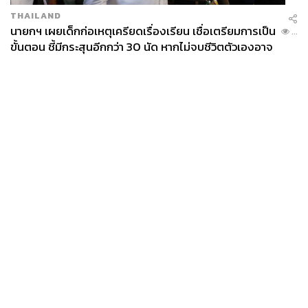
THAILAND
นายกฯ เผยเด็กก่อเหตุเครียดเรื่องเรียน เชื่อเตรียมการเป็น
...
ขั้นตอน ชี้มีกระสุนอีกกว่า 30 นัด หากไม่จบชีวิตตัวเองอาจ
สูญเสียเพิ่ม
News
Wealth
Pop
Podcast
Video
Now
Opinion
Careers
Events
Privacy
About
Contact
Policy
FOR
ADVERTISING
MEMBERSHIP