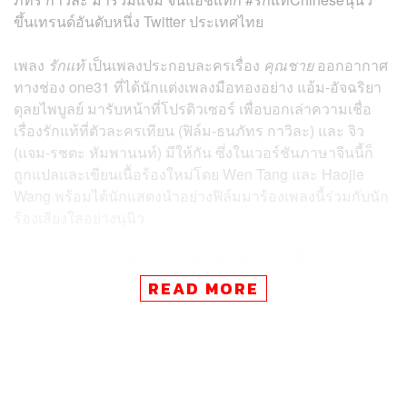
ขึ้นเทรนด์อันดับหนึ่ง Twitter ประเทศไทย
เพลง
รักแท้
เป็นเพลงประกอบละครเรื่อง
คุณชาย
ออกอากาศ
ทางช่อง one31 ที่ได้นักแต่งเพลงมือทองอย่าง แอ้ม-อัจฉริยา
ดุลยไพบูลย์ มารับหน้าที่โปรดิวเซอร์ เพื่อบอกเล่าความเชื่อ
เรื่องรักแท้ที่ตัวละครเทียน (ฟิล์ม-ธนภัทร กาวิละ) และ จิว
(แจม-รชตะ หัมพานนท์) มีให้กัน ซึ่งในเวอร์ชันภาษาจีนนี้ก็
ถูกแปลและเขียนเนื้อร้องใหม่โดย Wen Tang และ Haojie
Wang พร้อมได้นักแสดงนำอย่างฟิล์มมาร้องเพลงนี้ร่วมกับนัก
ร้องเสียงใสอย่างนุนิว
นอกจากจะมาร่วมร้องเพลงแล้ว ฟิล์มยังมีส่วนในการแสดงมิ
วสิกวิดีโอเพลงนี้ร่วมกับพาร์ตเนอร์อย่างแจมอีกด้วย ซึ่ง
READ MORE
เนื้อหาของมิวสิกวิดีโอก็เรียกได้ว่าเพิ่มความอินให้กับแฟน
ละครได้เป็นอย่างดี โดยสอดแทรกสัญลักษณ์แทนใจอย่าง
ดอกกุหลาบน้ำตาลปั้น ขนมที่ทำให้สองตัวละครเจอกันเป็น
ครั้งแรก และกระดาษคัดลายมือของตัวละครจิวที่ทำให้พวก
เขาใกล้ชิดกันมากขึ้น พร้อมซีนหวานปนขมที่สื่อถึงความรัก