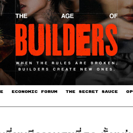
E
ECONOMIC FORUM
THE SECRET SAUCE​
OP