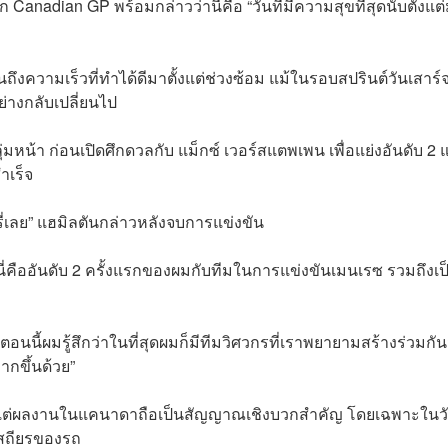
ึก Canadian GP พร้อมกล่าวว่านี่คือ “วันที่มีความสุขที่สุดนับตั้งแต
ึงความเร็วที่ทำได้ดีมาตั้งแต่ช่วงซ้อม แม้ในรอบสปรินต์วันเสาร์
ย่างกลับเปลี่ยนไป
ุ่มหน้า ก่อนเปิดศึกดวลกับ แม็กซ์ เวอร์สแตพเพน เพื่อแย่งอันดับ 2 
ำเร็จ
รารี่เลย” แฮมิลตันกล่าวหลังจบการแข่งขัน
ะนี่คืออันดับ 2 ครั้งแรกของผมกับทีมในการแข่งขันเมนเรซ รวมถึงเป
นี้ผมรู้สึกว่าในที่สุดผมก็มีทีมวิศวกรที่เราพยายามสร้างร่วมกั
กขึ้นด้วย”
งการ แต่ผลงานในแคนาดาถือเป็นสัญญาณเชิงบวกสำคัญ โดยเฉพาะในวัน
เสถียรของรถ