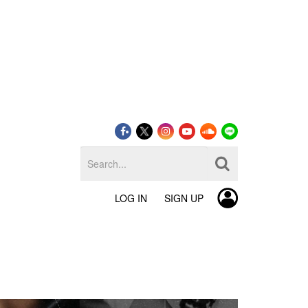
LOG IN
SIGN UP