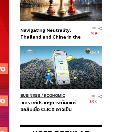
Navigating Neutrality:
169
Thailand and China in the
Age of a New Global
Order
BUSINESS
/
ECONOMIC
2.6K
วิเคราะห์ปรากฏการณ์คนแห่
ขอสินเชื่อ CLICX อาจเป็น
เพียงยอดภูเขาน้ำแข็ง ของ
ปัญหาหนี้ครัวเรือนไทยที่ถูกซุก
ไว้