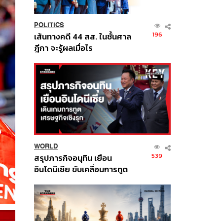
POLITICS
196
เส้นทางคดี 44 สส. ในชั้นศาล
ฎีกา จะรู้ผลเมื่อไร
WORLD
539
สรุปภารกิจอนุทิน เยือน
อินโดนีเซีย ขับเคลื่อนการทูต
เศรษฐกิจเชิงรุก ประกาศหุ้น
ส่วนยุทธศาสตร์ไทย –
อินโดนีเซีย