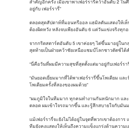
สำคัญอีกครั้ง เมื่อเขาพาเฟอร์รารี่คว้าอันดับ 2 ในศ
อยู่กับ เฟอร์รารี่”
ตลอดสุดสัปดาห์ที่มอนทรีออล แฮมิลตันแสดงให้เห็นถ
ต้องผิดหวัง หลังจบเพียงอันดับ 6 แต่วันแข่งจริงทุกอ
จากกริดสตาร์ตอันดับ 5 เขาค่อยๆ ไต่ขึ้นมาอยู่ในกล
สุดท้ายเป็นฝ่ายคว้าชัยเหนือแชมป์โลกชาวดัตช์ได้ส
“นี่คือวันที่ผมมีความสุขที่สุดตั้งแต่มาอยู่กับเฟอร์
“มันยอดเยี่ยมมากที่ได้พาเฟอร์รารี่ขึ้นโพเดียม แล
โพเดียมครั้งที่สองของผมด้วย”
“ผมภูมิใจในทีมมาก ทุกคนทำงานกันหนักมาก และตอน
ตลอด ผมเข้าใจรถมากขึ้น และรู้สึกสบายใจกับมันมา
แม้เฟอร์รารี่จะยังไม่ได้อยู่ในจุดที่พวกเขาต้อ
ทีมยังคงแสดงให้เห็นถึงความแข็งแกร่งด้านความ