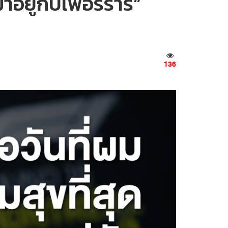
าอยู่กับเฟอร์รารี่”
136