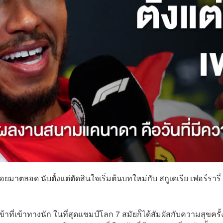
ยมาตลอด นับตั้งแต่ตัดสินใจเริ่มต้นบทใหม่กับ สกูเดเรีย เฟอร์รารี่
าที่เข้าทางนัก ในที่สุดแชมป์โลก 7 สมัยก็ได้สัมผัสกับความสุขครั้