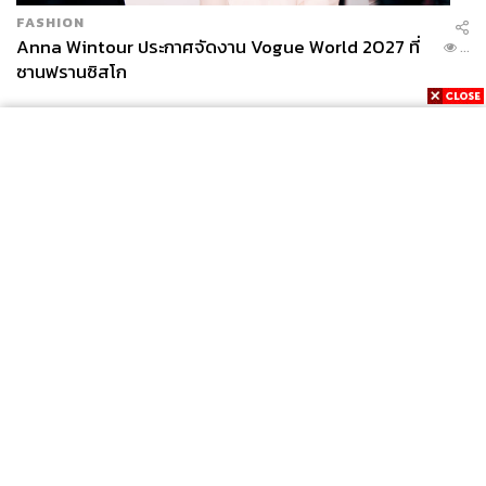
FASHION
Anna Wintour ประกาศจัดงาน Vogue World 2027 ที่
...
ซานฟรานซิสโก
News
Wealth
Pop
Podcast
Video
Now
Opinion
Careers
Events
Privacy
About
Contact
Policy
FOR
ADVERTISING
MEMBERSHIP