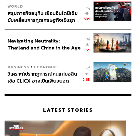
WORLD
สรุปภารกิจอนุทิน เยือนอินโดนีเซีย
539
ขับเคลื่อนการทูตเศรษฐกิจเชิงรุก
ประกาศหุ้นส่วนยุทธศาสตร์ไทย –
อินโดนีเซีย
Navigating Neutrality:
Thailand and China in the Age
169
of a New Global Order
BUSINESS
/
ECONOMIC
วิเคราะห์ปรากฏการณ์คนแห่ขอสิน
2.6K
เชื่อ CLICX อาจเป็นเพียงยอด
ภูเขาน้ำแข็ง ของปัญหาหนี้ครัว
เรือนไทยที่ถูกซุกไว้
LATEST STORIES