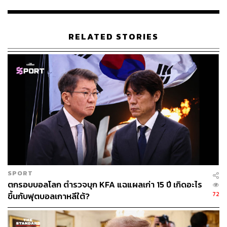
rump-military-parade-pentagon-bastille-day
www.nytimes.com/2018/02/07/us/politics/trump-milita
ry-parade-america.html?mtrref=www.google.co.th&g
RELATED STORIES
wh=4C46AA5B3F07E0EEEC71491F003C329A&g
wt=pay
edition.cnn.com/2018/02/07/us/american-military-par
ades/index.html
TAGS:
ขีปนาวุธข้ามทวีป (ICBM)
North Korea
USA
การแข่งขันโอลิมปิกฤดูหนาว
SPORT
ตกรอบบอลโลก ตำรวจบุก KFA แฉแผลเก่า 15 ปี เกิดอะไร
72
ขึ้นกับฟุตบอลเกาหลีใต้?
40