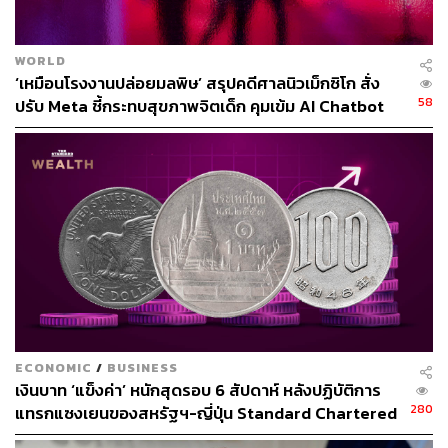
WORLD
‘เหมือนโรงงานปล่อยมลพิษ’ สรุปคดีศาลนิวเม็กซิโก สั่ง
58
ปรับ Meta ชี้กระทบสุขภาพจิตเด็ก คุมเข้ม AI Chatbot
ECONOMIC
/
BUSINESS
เงินบาท ‘แข็งค่า’ หนักสุดรอบ 6 สัปดาห์ หลังปฏิบัติการ
280
แทรกแซงเยนของสหรัฐฯ-ญี่ปุ่น Standard Chartered
เปิดเป้าสิ้นปีนี้จ่อแข็งต่อแตะ 32.50 บาทต่อดอลลาร์