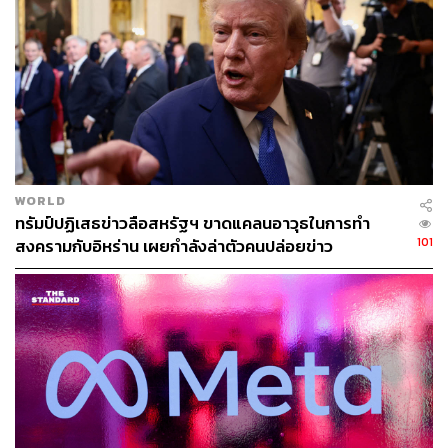
ABOUT THE AUTHOR
ณรงค์กร มโนจันทร์เพ็ญ
Content Creator กองบรรณาธิการข่าว THE
STANDARD
WORLD
ทรัมป์ปฏิเสธข่าวลือสหรัฐฯ ขาดแคลนอาวุธในการทำ
101
สงครามกับอิหร่าน เผยกำลังล่าตัวคนปล่อยข่าว