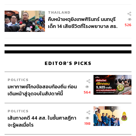
THAILAND
คืบหน้าเหตุยิงเทพศิรินทร์ นนทบุรี
526
เด็ก 14 เสียชีวิตที่โรงพยาบาล สธ.
ยืนยันครูเสียชีวิต 5 ราย เจ็บ 22
ราย
EDITOR'S PICKS
POLITICS
มหากาพย์โกงข้อสอบท้องถิ่น ก่อน
564
เดินหน้าสู่จุดจบในสัปดาห์นี้
POLITICS
เส้นทางคดี 44 สส. ในชั้นศาลฎีกา
198
จะรู้ผลเมื่อไร