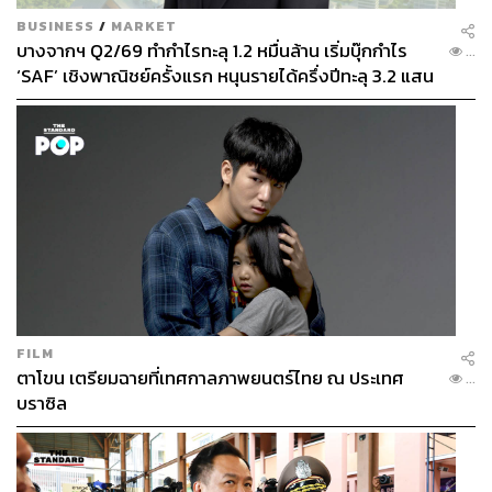
BUSINESS
/
MARKET
บางจากฯ Q2/69 ทำกำไรทะลุ 1.2 หมื่นล้าน เริ่มบุ๊กกำไร
...
‘SAF’ เชิงพาณิชย์ครั้งแรก หนุนรายได้ครึ่งปีทะลุ 3.2 แสน
ล้าน
FILM
ตาโขน เตรียมฉายที่เทศกาลภาพยนตร์ไทย ณ ประเทศ
...
บราซิล