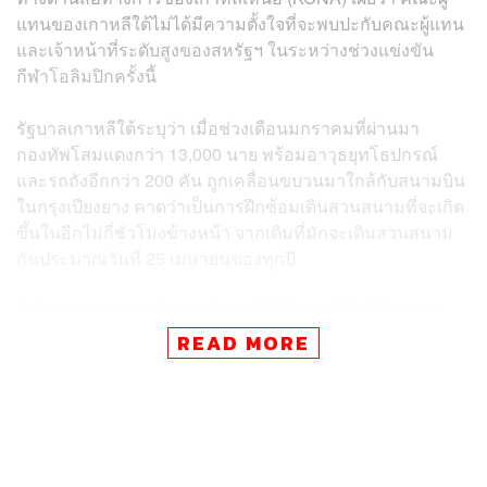
แทนของเกาหลีใต้ไม่ได้มีความตั้งใจที่จะพบปะกับคณะผู้แทน
และเจ้าหน้าที่ระดับสูงของสหรัฐฯ ในระหว่างช่วงแข่งขัน
กีฬาโอลิมปิกครั้งนี้
รัฐบาลเกาหลีใต้ระบุว่า เมื่อช่วงเดือนมกราคมที่ผ่านมา
กองทัพโสมแดงกว่า 13,000 นาย พร้อมอาวุธยุทโธปกรณ์
และรถถังอีกกว่า 200 คัน ถูกเคลื่อนขบวนมาใกล้กับสนามบิน
ในกรุงเปียงยาง คาดว่าเป็นการฝึกซ้อมเดินสวนสนามที่จะเกิด
ขึ้นในอีกไม่กี่ชั่วโมงข้างหน้า จากเดิมที่มักจะเดินสวนสนาม
กันประมาณวันที่ 25 เมษายนของทุกปี
ผู้เชี่ยวชาญคาดว่าคิมจองอึนอาจใช้โอกาสนี้โชว์ขีปนาวุธ
ข้ามทวีป (ICBM) ที่ตนพัฒนาและทดสอบจนประสบความ
READ MORE
สำเร็จ ซึ่งจะเพิ่มอำนาจและโอกาสในการต่อรองกับชาติ
มหาอำนาจ โดยเฉพาะสหรัฐอเมริกามากยิ่งขึ้น
ในขณะที่ประธานาธิบดีโดนัลด์ ทรัมป์ ก็มีคำสั่งให้กระทรวง
กลาโหมจัดเตรียมการเดินสวนสนามของทุกเหล่าทัพในกรุง