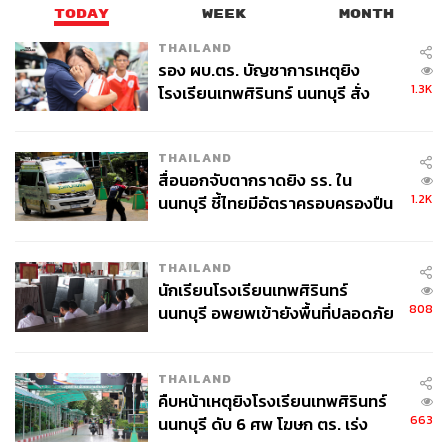
TODAY
WEEK
MONTH
THAILAND
รอง ผบ.ตร. บัญชาการเหตุยิง
1.3K
โรงเรียนเทพศิรินทร์ นนทบุรี สั่ง
ค้นหา 2 รอบยืนยันไร้คนติดค้าง พบ
ศพปู่-ย่าที่บ้านพักผู้ก่อเหตุ
THAILAND
สื่อนอกจับตากราดยิง รร. ใน
1.2K
นนทบุรี ชี้ไทยมีอัตราครอบครองปืน
สูงในระดับต้นของภูมิภาค
THAILAND
นักเรียนโรงเรียนเทพศิรินทร์
808
นนทบุรี อพยพเข้ายังพื้นที่ปลอดภัย
ชั่วคราว หลังเหตุใช้อาวุธปืนภายใน
โรงเรียนคลี่คลาย
THAILAND
คืบหน้าเหตุยิงโรงเรียนเทพศิรินทร์
663
นนทบุรี ดับ 6 ศพ โฆษก ตร. เร่ง
สอบปมขโมยปืนปู่ก่อเหตุ