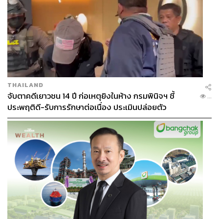
THAILAND
จับตาคดีเยาวชน 14 ปี ก่อเหตุยิงในห้าง กรมพินิจฯ ชี้
...
ประพฤติดี-รับการรักษาต่อเนื่อง ประเมินปล่อยตัว