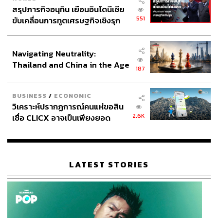
สรุปภารกิจอนุทิน เยือนอินโดนีเซีย
551
ขับเคลื่อนการทูตเศรษฐกิจเชิงรุก
ประกาศหุ้นส่วนยุทธศาสตร์ไทย –
อินโดนีเซีย
Navigating Neutrality:
Thailand and China in the Age
187
of a New Global Order
BUSINESS
/
ECONOMIC
วิเคราะห์ปรากฏการณ์คนแห่ขอสิน
2.6K
เชื่อ CLICX อาจเป็นเพียงยอด
ภูเขาน้ำแข็ง ของปัญหาหนี้ครัว
เรือนไทยที่ถูกซุกไว้
LATEST STORIES