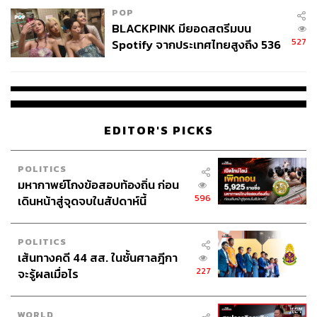
POP
BLACKPINK มียอดสตรีมบน
527
Spotify จากประเทศไทยสูงถึง 536
ล้านครั้ง ตลอด 10 ปีที่ผ่านมา
EDITOR'S PICKS
POLITICS
มหากาพย์โกงข้อสอบท้องถิ่น ก่อน
596
เดินหน้าสู่จุดจบในสัปดาห์นี้
POLITICS
เส้นทางคดี 44 สส. ในชั้นศาลฎีกา
227
จะรู้ผลเมื่อไร
WORLD