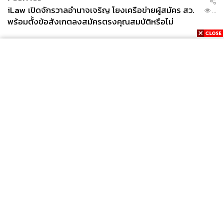
iLaw เปิดจักรวาลอำนาจเจริญ โยงเครือข่ายผู้สมัคร สว.
...
พร้อมตั้งข้อสังเกตลงสมัครตรงคุณสมบัติหรือไม่
News
Wealth
Pop
Podcast
Video
Now
Opinion
Careers
Events
Privacy
About
Contact
Policy
FOR
ADVERTISING
MEMBERSHIP