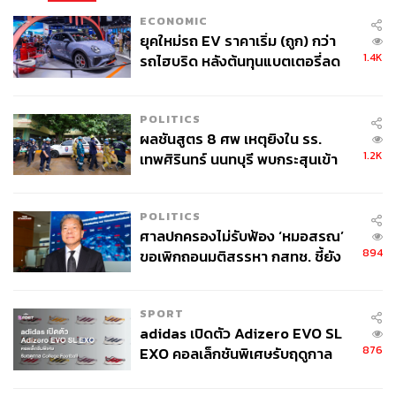
ECONOMIC
ยุคใหม่รถ EV ราคาเริ่ม (ถูก) กว่า
1.4K
รถไฮบริด หลังต้นทุนแบตเตอรี่ลด
ลง - จีนแห่บุกตลาดเกิดใหม่
POLITICS
ผลชันสูตร 8 ศพ เหตุยิงใน รร.
1.2K
เทพศิรินทร์ นนทบุรี พบกระสุนเข้า
จุดสำคัญ ‘ศีรษะ-หน้าอก’ ครูถูกยิง
4 นัด จากระยะไกล
POLITICS
ศาลปกครองไม่รับฟ้อง ‘หมอสรณ’
894
ขอเพิกถอนมติสรรหา กสทช. ชี้ยัง
ไม่ใช่ผู้เดือดร้อนเสียหาย
SPORT
adidas เปิดตัว Adizero EVO SL
876
EXO คอลเล็กชันพิเศษรับฤดูกาล
College Football