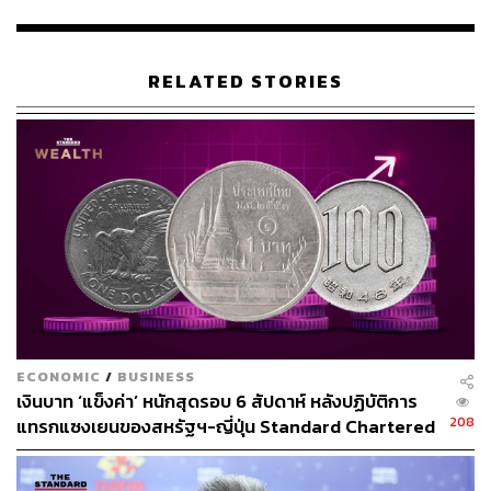
RELATED STORIES
อย่างไรก็ดี เพื่อไม่ให้ตกเป็นเหยื่อภัยการเงิน ประชาชน
สามารถปฏิบัติตนเพื่อป้องกันภัยเบื้องต้นได้ดังนี้
ระมัดระวังมิจฉาชีพที่อาจใช้ข้อมูลที่รั่วไหลออกไป เช่น
หมายเลขบัตรประชาชน หรือที่อยู่ ในการหลอกลวงให้
ทำธุรกรรมทางการเงิน
หลีกเลี่ยงการให้ข้อมูลส่วนตัวและข้อมูลทางการเงินกับ
บุคคลอื่นผ่านโทรศัพท์ โซเชียลมีเดีย เว็บไซต์ หรืออีเมล
ที่ไม่น่าเชื่อถือ
หากถูกหลอกลวงในการให้ข้อมูลส่วนตัว หรือพบความ
ECONOMIC
/
BUSINESS
เงินบาท ‘แข็งค่า’ หนักสุดรอบ 6 สัปดาห์ หลังปฏิบัติการ
ผิดปกติของการทำธุรกรรม ให้เปลี่ยนรหัสผ่าน Mobile
208
แทรกแซงเยนของสหรัฐฯ-ญี่ปุ่น Standard Chartered
Banking ทันที และติดต่อธนาคารที่ใช้บริการผ่านช่อง
เปิดเป้าสิ้นปีนี้จ่อแข็งต่อแตะ 32.50 บาทต่อดอลลาร์
ทาง Hotline โดยเร็วที่สุด