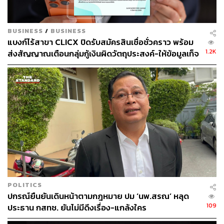
สามารถติดตาม THE STANDARD WEALTH
BUSINESS
/
BUSINESS
ผ่านแอปพลิเคชันต่างๆ ที่คุณสะดวกหรือใช้งานอยู่แล้วได้เลย
แบงก์ไร้สาขา CLICX ปิดรับสมัครสินเชื่อชั่วคราว พร้อม
1.2K
ส่งสัญญาณเตือนกลุ่มกู้เงินผิดวัตถุประสงค์-ให้ข้อมูลเท็จ
เตรียมดำเนินคดีเด็ดขาด
TAGS:
ข้อมูลส่วนบุคคล
9Near
ธนาคารแห่งประเทศไทย
Mobile Banking
สิริธิดา พนมวัน ณ อยุธยา
Hacker
POLITICS
ปกรณ์ยืนยันเดินหน้าตามกฎหมาย ปม ‘นพ.สรณ’ หลุด
139
109
ประธาน กสทช. ยันไม่มีดึงเรื่อง-แกล้งใคร