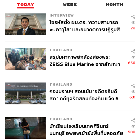
TODAY
WEEK
MONTH
INTERVIEW
ไขรหัสตั้ง ผบ.ตร. ‘ความสามารถ
2K
vs อาวุโส’ และอนาคตการปฏิรูปสี
กากี กับ พล.ต.อ. เอก อังสนานนท์
THAILAND
สรุปมหากาพย์กล้องส่องพระ
656
ZEISS Blue Marine จากสัญญา
ผลิต 8.3 ล้าน สู่ข้อพิพาท ‘มา
เวลล์ฯ’ ฟ้อง ‘โทน บางแค’ ผิดนัด
THAILAND
จ่ายหนี้-แอบระบุแบรนด์
กองปราบฯ สอบเข้ม ‘อดีตอธิบดี
631
สถ.’ คดีทุจริตสอบท้องถิ่น แจ้ง 6
ข้อหาหนัก จ่อชง ป.ป.ช. 12 ส.ค. นี้
THAILAND
นักเรียนโรงเรียนเทพศิรินทร์
588
นนทบุรี อพยพเข้ายังพื้นที่ปลอดภัย