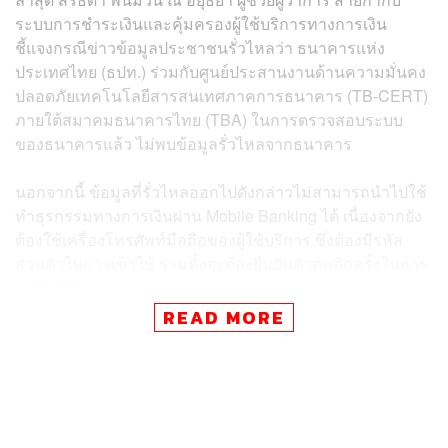
ระบบการชำระเงินและคุ้มครองผู้ใช้บริการทางการเงิน
ชี้แจงกรณีข่าวข้อมูลประชาชนรั่วไหลว่า ธนาคารแห่ง
ประเทศไทย (ธปท.) ร่วมกับศูนย์ประสานงานด้านความมั่นคง
ปลอดภัยเทคโนโลยีสารสนเทศภาคการธนาคาร (TB-CERT)
ภายใต้สมาคมธนาคารไทย (TBA) ในการตรวจสอบระบบ
ของธนาคารแล้ว ไม่พบข้อมูลรั่วไหลจากธนาคาร
นอกจากนี้ ข้อมูลที่รั่วไหลออกไปดังกล่าวไม่สามารถนำไปใช้
ทำธุรกรรมทางการเงินผ่าน Mobile Banking ได้ เนื่องจากยัง
ต้องใช้เครื่องโทรศัพท์มือถือของผู้ใช้บริการ ซึ่งต้องมีรหัส
ส่วนตัวในการเข้าใช้ รวมทั้งจะต้องยืนยันตัวตนอีกครั้งในการ
ทำธุรกรรม
READ MORE
ทั้งนี้ สถาบันการเงิน (สง.) มีระบบป้องกันข้อมูลของลูกค้า
อย่างเข้มงวด และมีระบบตรวจจับความผิดปกติ เพื่อให้การให้
บริการทางการเงินมีความมั่นคงปลอดภัย ซึ่งล่าสุดสถาบัน
การเงินได้ยกระดับการเฝ้าระวังและติดตามเหตุการณ์อย่าง
ใกล้ชิด ขณะเดียวกัน ธปท. ได้เน้นย้ำให้สถาบันการเงินทุก