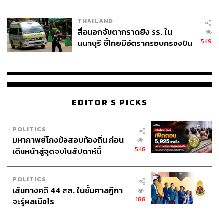
ชั่วคราว หลังเหตุใช้อาวุธปืนภายใน
โรงเรียนคลี่คลาย
THAILAND
สื่อนอกจับตากราดยิง รร. ใน
549
นนทบุรี ชี้ไทยมีอัตราครอบครองปืน
สูงในระดับต้นของภูมิภาค
EDITOR'S PICKS
POLITICS
มหากาพย์โกงข้อสอบท้องถิ่น ก่อน
548
เดินหน้าสู่จุดจบในสัปดาห์นี้
POLITICS
เส้นทางคดี 44 สส. ในชั้นศาลฎีกา
188
จะรู้ผลเมื่อไร