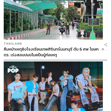
THAILAND
คืบหน้าเหตุยิงโรงเรียนเทพศิรินทร์นนทบุรี ดับ 6 ศพ โฆษก
...
ตร. เร่งสอบปมขโมยปืนปู่ก่อเหตุ