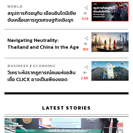
WORLD
สรุปภารกิจอนุทิน เยือนอินโดนีเซีย
529
ขับเคลื่อนการทูตเศรษฐกิจเชิงรุก
ประกาศหุ้นส่วนยุทธศาสตร์ไทย –
อินโดนีเซีย
Navigating Neutrality:
Thailand and China in the Age
160
of a New Global Order
BUSINESS
/
ECONOMIC
วิเคราะห์ปรากฏการณ์คนแห่ขอสิน
2.6K
เชื่อ CLICX อาจเป็นเพียงยอด
ภูเขาน้ำแข็ง ของปัญหาหนี้ครัว
เรือนไทยที่ถูกซุกไว้
LATEST STORIES