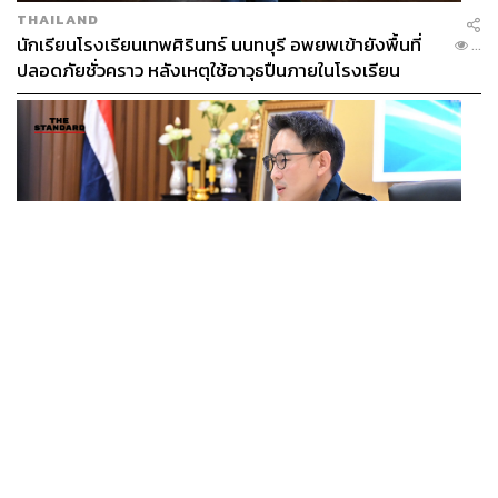
THAILAND
นักเรียนโรงเรียนเทพศิรินทร์ นนทบุรี อพยพเข้ายังพื้นที่
...
ปลอดภัยชั่วคราว หลังเหตุใช้อาวุธปืนภายในโรงเรียน
คลี่คลาย
POLITICS
มท.4 เร่งเคลียร์ใบอนุญาตโรงแรมภูเก็ตค้างกว่า 6 ปี ตั้ง
...
เป้าจบ ก.ย. ยกเป็นโมเดลแก้ทั้งประเทศ