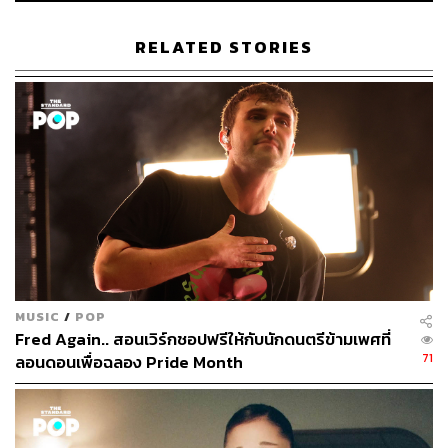
283
RELATED STORIES
ABOUT THE AUTHOR
ภูริตา บุญล้อม
Beauty Editor | THE STANDARD LIFE
MUSIC
/
POP
Fred Again.. สอนเวิร์กชอปฟรีให้กับนักดนตรีข้ามเพศที่
71
ลอนดอนเพื่อฉลอง Pride Month