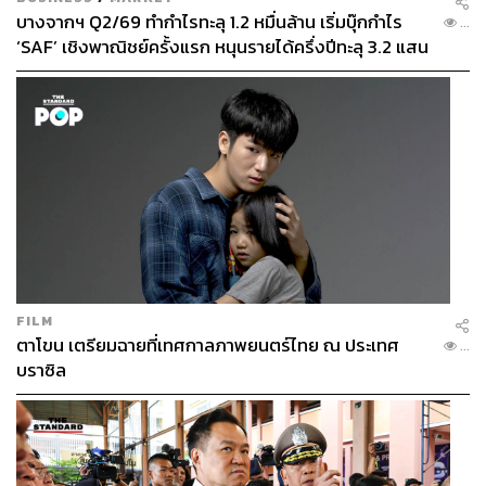
บางจากฯ Q2/69 ทำกำไรทะลุ 1.2 หมื่นล้าน เริ่มบุ๊กกำไร
...
‘SAF’ เชิงพาณิชย์ครั้งแรก หนุนรายได้ครึ่งปีทะลุ 3.2 แสน
ล้าน
FILM
ตาโขน เตรียมฉายที่เทศกาลภาพยนตร์ไทย ณ ประเทศ
...
บราซิล