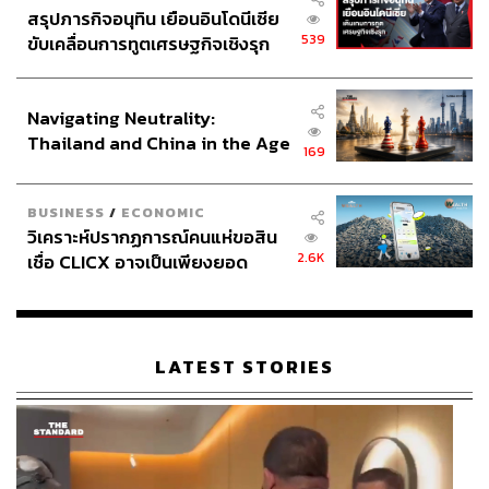
สรุปภารกิจอนุทิน เยือนอินโดนีเซีย
539
ขับเคลื่อนการทูตเศรษฐกิจเชิงรุก
ประกาศหุ้นส่วนยุทธศาสตร์ไทย –
อินโดนีเซีย
Navigating Neutrality:
Thailand and China in the Age
169
of a New Global Order
BUSINESS
/
ECONOMIC
วิเคราะห์ปรากฏการณ์คนแห่ขอสิน
2.6K
เชื่อ CLICX อาจเป็นเพียงยอด
ภูเขาน้ำแข็ง ของปัญหาหนี้ครัว
เรือนไทยที่ถูกซุกไว้
LATEST STORIES