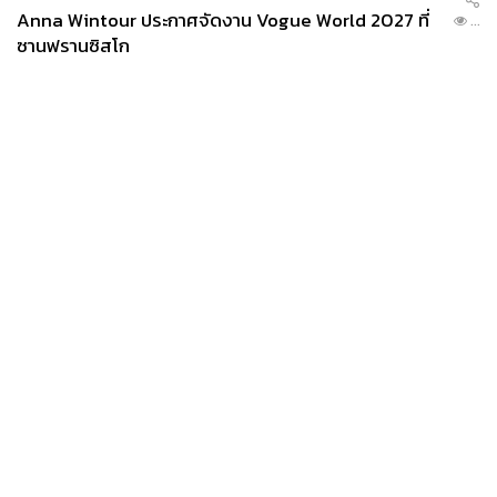
Anna Wintour ประกาศจัดงาน Vogue World 2027 ที่
...
ซานฟรานซิสโก
News
Wealth
Pop
Podcast
Video
Now
Opinion
Careers
Events
Privacy
About
Contact
Policy
FOR
ADVERTISING
MEMBERSHIP