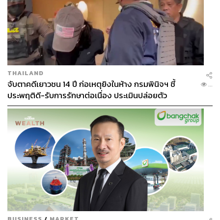
THAILAND
จับตาคดีเยาวชน 14 ปี ก่อเหตุยิงในห้าง กรมพินิจฯ ชี้
...
ประพฤติดี-รับการรักษาต่อเนื่อง ประเมินปล่อยตัว
BUSINESS
/
MARKET