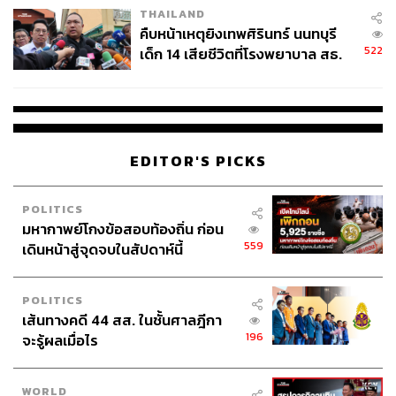
THAILAND
คืบหน้าเหตุยิงเทพศิรินทร์ นนทบุรี
522
เด็ก 14 เสียชีวิตที่โรงพยาบาล สธ.
ยืนยันครูเสียชีวิต 5 ราย เจ็บ 22
ราย
EDITOR'S PICKS
POLITICS
มหากาพย์โกงข้อสอบท้องถิ่น ก่อน
559
เดินหน้าสู่จุดจบในสัปดาห์นี้
POLITICS
เส้นทางคดี 44 สส. ในชั้นศาลฎีกา
196
จะรู้ผลเมื่อไร
WORLD