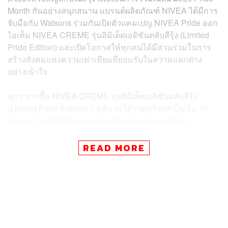
Month กันอย่างสนุกสนาน แบรนด์ผลิตภัณฑ์ NIVEA ได้มีการ
จับมือกับ Watsons ร่วมกันเปิดตัวแคมเปญ NIVEA Pride ออก
ไอเท็ม NIVEA CREME รุ่นลิมิเต็ดเอดิชันตลับสีรุ้ง (Limited
Pride Edition) และเปิดโอกาสให้ทุกคนได้มีส่วนร่วมในการ
สร้างสังคมแห่งความเท่าเทียมที่ยอมรับในความแตกต่าง
อย่างเข้าใจ
ทุกๆ การซื้อ NIVEA CREME รุ่นลิมิเต็ดเอดิชันตลับสีรุ้ง
(Limited Pride Edition) 1 ตลับ จะได้ร่วมบริจาคเป็นเงิน 10
บาท ณ ร้าน Watsons ทุกสาขาทั่วประเทศและที่ช็อป
ออนไลน์ ระหว่างวันที่ 26 พฤษภาคม – 29 มิถุนายน 2565
โดยเงินบริจาคจะมอบให้มูลนิธิสงเคราะห์เด็กของ
READ MORE
สภากาชาดไทย เพื่อมอบโอกาสให้เด็กทุกคนได้มีสุขภาพที่ดี
อย่างเท่าเทียมกัน
ทั้งนี้ แคมเปญ NIVEA Pride: Be Proud in Your Skin นับเป็น
อีกหนึ่งกิจกรรมรณรงค์ด้านการยอมรับและเคารพในความ
แตกต่างที่ NIVEA ได้ดำเนินการมาอย่างต่อเนื่องนับตั้งแต่