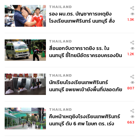
THAILAND
รอง ผบ.ตร. บัญชาการเหตุยิง
1.3K
โรงเรียนเทพศิรินทร์ นนทบุรี สั่ง
ค้นหา 2 รอบยืนยันไร้คนติดค้าง พบ
ศพปู่-ย่าที่บ้านพักผู้ก่อเหตุ
THAILAND
สื่อนอกจับตากราดยิง รร. ใน
1.2K
นนทบุรี ชี้ไทยมีอัตราครอบครองปืน
สูงในระดับต้นของภูมิภาค
THAILAND
นักเรียนโรงเรียนเทพศิรินทร์
807
นนทบุรี อพยพเข้ายังพื้นที่ปลอดภัย
ชั่วคราว หลังเหตุใช้อาวุธปืนภายใน
โรงเรียนคลี่คลาย
THAILAND
คืบหน้าเหตุยิงโรงเรียนเทพศิรินทร์
663
นนทบุรี ดับ 6 ศพ โฆษก ตร. เร่ง
สอบปมขโมยปืนปู่ก่อเหตุ