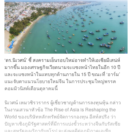
‘ดร.นิเวศน์’ ชี้ สงครามเย็นรอบใหม่อาจทำให้เอเชียมีเสน่ห์
มากขึ้น มองเศรษฐกิจเวียดนามจะแซงหน้าไทยในอีก 10 ปี
และจะแซงหน้าในแทบทุกด้านภายใน 15 ปี ขณะที่ ‘อาร์ม’
แนะจับตาแนวนโยบายใหม่จีน ในการประชุมใหญ่พรรค
คอมมิวนิสต์เดือนตุลาคมนี้
นิเวศน์ เหมวชิรวรากร ผู้เชี่ยวชาญด้านการลงทุนหุ้น กล่าว
ในงานเสวนาหัวข้อ The Rise of Asia is Reshaping the
World ของบริษัทหลักทรัพย์จัดการกองทุน อีสท์สปริง ว่า
ปัญหาเชิงภูมิรัฐศาสตร์ที่มีการแบ่งขั้วระหว่างจีนกับรัสเซีย
และสหรัฐอเมริกากับยุโรป จะส่งผลดีต่อภูมิภาคเอเชีย