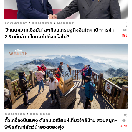
อาร์มกล่าวอีกว่า ประเด็นทางภูมิรัฐศาสตร์ที่โลกจะต้อง
ติดตามในช่วงที่เหลือของปีนี้มี 3 ประเด็นสำคัญ ได้แก่
ECONOMIC
/
BUSINESS
/
MARKET
‘วิกฤตความเชื่อมั่น’ สะเทือนเศรษฐกิจอินโดฯ เป้าการค้า
พัฒนาการของสงครามในยูเครน ที่ต้องรอดูว่าฝ่ายใด
195
2.3 หมื่นล้าน ไทยจะไปถึงหรือไม่?
จะอึดกว่ากัน ปูตินจะทนได้ยาวนานกว่าสหรัฐฯ และ
ยุโรป หรือยุโรปและสหรัฐฯ จะต้องเป็นฝ่ายผ่อนคลาย
การคว่ำบาตรทางเศรษฐกิจก่อน
การประชุมใหญ่ของพรรคคอมมิวนิสต์จีนที่จะเกิดขึ้น
ในช่วงปลายเดือนตุลาคมนี้ ซึ่งจีนจะใช้การประชุมนี้
ประกาศทิศทางนโยบายในระยะต่อไป ว่าจะให้น้ำหนัก
กับเรื่องใดมากกว่ากัน ระหว่างความมั่นคง การพึ่งพา
ตัวเอง หรือจะกลับไปมุ่งเน้นเศรษฐกิจ
BUSINESS
/
BUSINESS
โดยอาร์มระบุว่า ขณะนี้มีการวิเคราะห์แนวนโยบายของจีน
ตั๋วเครื่องบินแพง ดันคนเอเชียแห่เที่ยวใกล้บ้าน สวนสนุก-
ออกเป็น 2 ทฤษฎี แนวทางแรกเป็นการมองว่า ทุกๆ 10 ปี จีน
3.7K
พิพิธภัณฑ์สัตว์น้ำยอดจองพุ่ง
จะมีการสลับนโยบายระหว่างตึงเครียดกับผ่อนคลาย ซึ่งใน