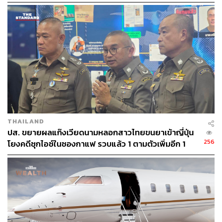
ช่วง 10 ปีที่ผ่านมาเป็นยุคที่ตึงเครียดไปแล้ว ทำให้ในการ
ประชุมรอบนี้จีนอาจจะหันมาผ่อนคลาย
ส่วนทฤษฎีที่สองเป็นการมองว่า นโยบายของจีนจะเปลี่ยนเป็น
วงรอบทุกๆ 30 ปี คือ เข้มงวดในยุคประธานเหมา 30 ปี ผ่อน
คลายนับจากยุคเติ้ง 30 ปี ทำให้มีความเป็นไปได้ที่ในรอบนี้จีน
จะย้อนกลับไปเข้มงวดอีกครั้ง
“โดยส่วนตัวผมมองว่าจีนจะผสมผสานกันทั้งสองหลักการ คือ
ต้องแข็งกร้าวในบางเรื่องเพื่อสู้กับสหรัฐฯ ขณะเดียวกันก็จะ
THAILAND
ผ่อนคลายภายในมากขึ้น ซึ่งเราจะเห็นภาพดังกล่าวในการ
ปส. ขยายผลแก๊งเวียดนามหลอกสาวไทยขนยาเข้าญี่ปุ่น
ประชุมที่กำลังจะมาถึง” อาร์มกล่าว
256
โยงคดีซุกไอซ์ในซองกาแฟ รวบแล้ว 1 ตามตัวเพิ่มอีก 1
การเลือกตั้ง
กลางสมัยของสหรัฐฯ ซึ่งจะส่งผลต่อ
แนวทางการดำเนินนโยบายของสหรัฐฯ
อาร์มกล่าวอีกว่า แม้ปัจจุบันแนวโน้มเศรษฐกิจจีนในระยะสั้น
อาจดูไม่สดใสมากนัก แต่ในระยะยาวจีนยังเป็นประเทศที่มี