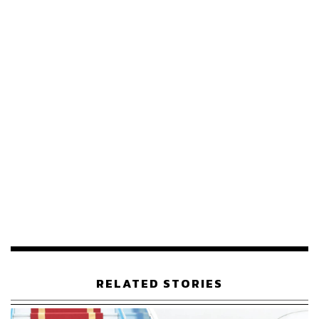
บทบาทมากหน่อย แต่ตอนนี้ถนนทุกสายวิ่งไปเวียดนาม เมื่อ
การลงทุนเข้าไปมาก เศรษฐกิจเขาก็เจริญเติบโต ปีนี้เวียดนาม
ประกาศจะโต 7-8% คนย้ายการผลิตไปที่เวียดนามเยอะ เรา
จะไปหวังให้แบ่งบางส่วนมาไทยคงยาก เพราะถ้าคู่แข่งใน
อุตสาหกรรมเดียวกันผลิตในเวียดนาม เขาจะมีต้นทุนถูกกว่า
ทำให้แข่งได้ยาก ไม่เกิน 10 ปีเขาใหญ่กว่าไทยแน่” นิเวศน์
กล่าว
นิเวศน์กล่าวว่า การตัดสินใจลงทุนควรเลือกประเทศที่ไม่มี
ปัญหา ซึ่งเวียดนามเป็นประเทศที่สบายที่สุดในตอนนี้ เพราะ
คบทั้งกับจีนและตะวันตก คล้ายกับไทย แต่เวียดนามอยู่ใน
ตำแหน่งที่ได้เปรียบมากกว่าด้วยบุคลากรที่มีคุณภาพ ทำให้
แม้จะเปิดประเทศช้ากว่าไทยแต่ไล่ตามมาได้เร็วมาก ขณะที่
การปกครองของเวียดนาม แม้ว่าจะเป็นคอมมิวนิสต์แต่
เศรษฐกิจก็เป็นทุนนิยมคล้ายจีนสมัยเปิดประเทศ
“ตอนนี้ผมลงทุนในหุ้นไทยอยู่ที่ 60% ส่วนหุ้นเวียดนามอยู่ที่
RELATED STORIES
30% ผมมองว่าหุ้นไทยใกล้จบแล้ว เป็นตลาดที่ไม่ค่อยน่า
สนใจ ลงทุนได้เรื่อยๆ แต่หาบริษัทที่โตเร็วๆ ยาก ถ้าสังเกต