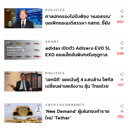
4 นัด จากระยะไกล
POLITICS
ช่องทางติดตาม
THE STANDARD WEALTH
ศาลปกครองไม่รับฟ้อง ‘หมอสรณ’
Twitter:
twitter.com/standard_wealth
802
ขอเพิกถอนมติสรรหา กสทช. ชี้ยัง
Instagram:
instagram.com/thestandardwealth
ไม่ใช่ผู้เดือดร้อนเสียหาย
Official Line
คลิก
https://lin.ee/xfPbXUP
SPORT
adidas เปิดตัว Adizero EVO SL
สามารถติดตาม THE STANDARD WEALTH
698
EXO คอลเล็กชันพิเศษรับฤดูกาล
College Football
ผ่านแอปพลิเคชันต่างๆ ที่คุณสะดวกหรือใช้งานอยู่แล้วได้เลย
POLITICS
‘เอกนิติ’ เผยเงินกู้ 4 แสนล้าน โฟกัส
337
เปลี่ยนผ่านพลังงาน ลุ้น ‘ไทยช่วย
ไทยพลัส’ เฟส 2 รอประเมินความ
TAGS:
เศรษฐกิจ
Vietnam
สงครามเย็น
เหมาะสม
นิเวศน์ เหมวชิรวรากร
CRYPTOCURRENCY
‘New Demand’ ผู้เล่นทองคำราย
292
ใหม่ ‘Tether’