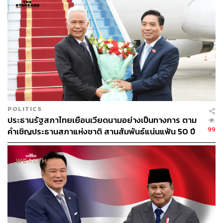
กลุ่มบริษัทใหญ่ๆ ในไทยจะมีแต่หน้าเดิม ไม่เปลี่ยนแปลงมา
เป็นสิบปีแล้ว ไม่มีรายใหม่ที่ก้าวขึ้นมาแซงรายเก่า ผมยังนึก
ไม่ออกว่าเราจะไปต่ออย่างไร บริษัทแก่ๆ ก็เริ่มอิ่มตัวแล้ว ตัว
ใหม่ๆ จะขึ้นมาก็ไม่มี เราติดอยู่ที่ระดับ 1,600 มาตั้งแต่ 9 ปีที่
แล้ว ถ้าเป็นอย่างนี้ไปอีกปีก็จะเรียกว่าเป็น Lost Decade ได้”
นิเวศน์ระบุ
ด้าน อาร์ม ตั้งนิรันดร ผู้อำนวยการศูนย์จีนศึกษา จุฬาลงกรณ์
มหาวิทยาลัย กล่าวในเวทีเดียวกันว่า ความสัมพันธ์ระหว่าง
POLITICS
จีนกับสหรัฐฯ ในปัจจุบันเปรียบเหมือนคู่สามีภรรยาที่อยากเลิก
ประธานรัฐสภาไทยเยือนเวียดนามอย่างเป็นทางการ ตาม
กัน แต่ก็ทำได้ลำบากเพราะมีลูกด้วยกันไปแล้ว เนื่องจาก
99
คำเชิญประธานสภาแห่งชาติ สานสัมพันธ์แน่นแฟ้น 50 ปี
เศรษฐกิจสหรัฐฯ และจีนมีความเชื่อมโยงกันสูง ทำให้
สงครามเย็นในรอบนี้มีความต่างจากยุคโซเวียต ที่มีอาวุธแต่
ไม่มีความแข็งแกร่งทางเศรษฐกิจ
“สหรัฐฯ พยายามทำให้จีนโตช้า แต่ก็ปฏิเสธไม่ได้ที่ต้องพึ่งพา
จีน ส่วนฝั่งจีนเองก็ไม่สามารถทำอะไรได้เต็มที่เหมือนกัน
เพราะจีนก็พึ่งพายุโรปและสหรัฐฯ สูง ปัญหาภูมิรัฐศาสตร์รอบ
นี้จึงมีความซับซ้อนมาก” อาร์มกล่าว