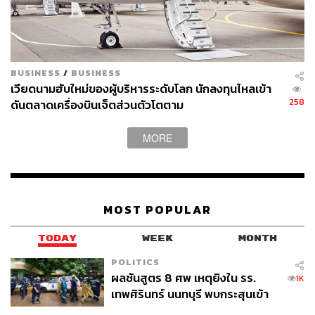
ศักยภาพสูง โดยมีการประเมินว่าในกรณีเลวร้ายที่สุด
เศรษฐกิจจีนก็จะยังใหญ่เป็นอันดับสองของโลก เพียงแค่ไม่
แซงหน้าสหรัฐฯ
BUSINESS
/
BUSINESS
อย่างไรก็ดี สำนักวิจัยส่วนใหญ่ก็ยังเชื่อว่าขนาดเศรษฐกิจของ
เวียดนามฮับใหม่ของผู้บริหารระดับโลก นักลงทุนไหลเข้า
จีนจะแซงหน้าสหรัฐฯ ได้ภายใน 10-15 ปีนับจากนี้ ด้วย
258
ดันตลาดเครื่องบินเจ็ตส่วนตัวโตตาม
จำนวนประชากรที่มากกว่าสหรัฐฯ ถึง 4 เท่า GDP โดยเชื่อว่า
วิกฤตขนาดใหญ่คงไม่เกิดกับจีน เพราะรัฐบาลใช้นโยบาย
MORE
ควบคุมที่สามารถอุดรูรั่วได้ แต่เศรษฐกิจจีนคงจะเติบโตช้าลง
“ปัจจุบันคนบอกว่าภาคอสังหาจีน ซึ่งมีขนาด 15-30% ของ
GDP ไม่น่าจะไปต่อไหวแล้ว เป็นหัวจักรขับเคลื่อนเศรษฐกิจ
MOST POPULAR
ไม่ได้ ซึ่งอาจเป็นเรื่องจริง อย่างไรก็ตาม จีนเองก็มีแผนจะ
ผลักดันหัวจักรอื่นๆ เช่น ภาคพลังงานสะอาด รถยนต์ไฟฟ้าขึ้น
TODAY
WEEK
MONTH
มาทดแทน จีนมีภาพในหัวแล้วว่าเขาจะเดินอย่างไรต่อ”
POLITICS
อาร์มกล่าว
ผลชันสูตร 8 ศพ เหตุยิงใน รร.
1K
เทพศิรินทร์ นนทบุรี พบกระสุนเข้า
จุดสำคัญ ‘ศีรษะ-หน้าอก’ ครูถูกยิง