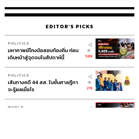
EDITOR'S PICKS
42
POLITICS
มหากาพย์โกงข้อสอบท้องถิ่น ก่อน
ABOUT THE AUTHOR
588
เดินหน้าสู่จุดจบในสัปดาห์นี้
ดำรงเกียรติ มาลา
Content Creator THE STANDARD WEALTH
POLITICS
เส้นทางคดี 44 สส. ในชั้นศาลฎีกา
219
จะรู้ผลเมื่อไร
WORLD
สรุปภารกิจอนุทิน เยือนอินโดนีเซีย
547
ขับเคลื่อนการทูตเศรษฐกิจเชิงรุก
ประกาศหุ้นส่วนยุทธศาสตร์ไทย –
อินโดนีเซีย