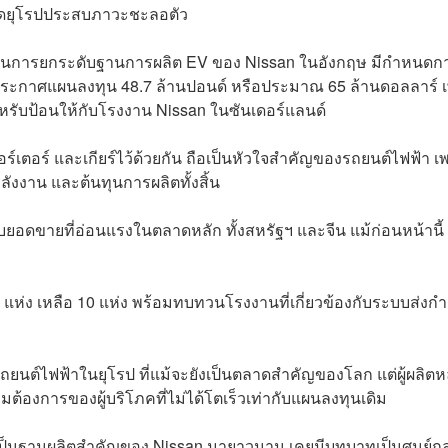
าดยุโรปประสบภาวะชะลอตัว
ัญในการยกระดับฐานการผลิต EV ของ Nissan ในอังกฤษ มีกำหนดก
 ประกาศแผนลงทุน 48.7 ล้านปอนด์ หรือประมาณ 65 ล้านดอลลาร์ เพ
 สำหรับป้อนให้กับโรงงาน Nissan ในซันเดอร์แลนด์
วอร์เตอร์ และเกียร์ไว้ด้วยกัน ถือเป็นหัวใจสำคัญของรถยนต์ไฟฟ้า 
ลังงาน และต้นทุนการผลิตทั้งสิ้น
ับยอดขายที่อ่อนแรงในตลาดหลัก ทั้งสหรัฐฯ และจีน แม้ก่อนหน้านี้
่ง เหลือ 10 แห่ง พร้อมทบทวนโรงงานที่เกี่ยวข้องกับระบบส่งกำ
ยนต์ไฟฟ้าในยุโรป ที่แม้จะยังเป็นตลาดสำคัญของโลก แต่ผู้ผลิต
ต้องการของผู้บริโภคที่ไม่ได้โตเร็วเท่ากับแผนลงทุนเดิม
ือเป็นฐานผลิตสำคัญของ Nissan มายาวนาน เคยมีบทบาทเป็นศูนย์ก