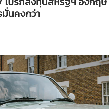
EV เบรกลงทุนสหรัฐฯ อังกฤษ
รมั่นคงกว่า