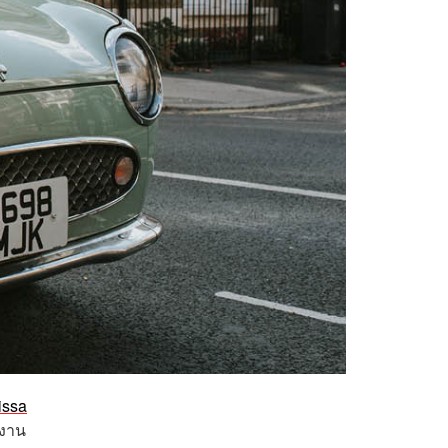
issa
งงาน