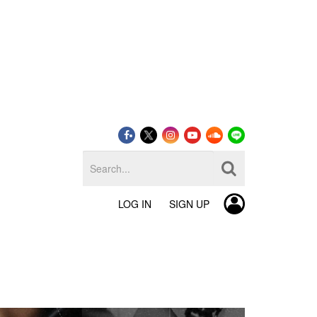
LOG IN
SIGN UP