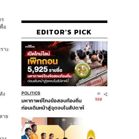
าร
ื่อ
EDITOR'S PICK
เพราะ
ลัง
POLITICS
558
มหากาพย์โกงข้อสอบท้องถิ่น
ก่อนเดินหน้าสู่จุดจบในสัปดาห์
นี้
หลาย
ลาง