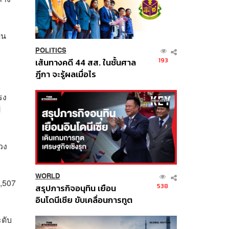
ผน
POLITICS
193
เส้นทางคดี 44 สส. ในชั้นศาล
ฎีกา จะรู้ผลเมื่อไร
รง
ป
วง
WORLD
1,507
538
สรุปภารกิจอนุทิน เยือน
อินโดนีเซีย ขับเคลื่อนการทูต
เศรษฐกิจเชิงรุก ประกาศหุ้น
ะดับ
ส่วนยุทธศาสตร์ไทย –