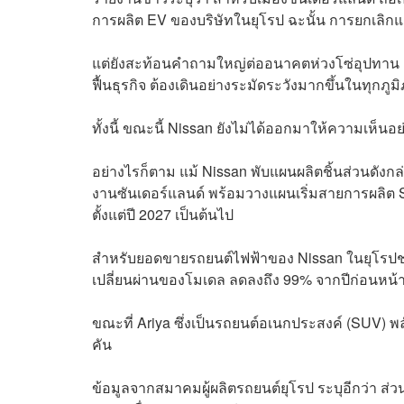
การผลิต EV ของบริษัทในยุโรป ฉะนั้น การยกเลิ
แต่ยังสะท้อนคำถามใหญ่ต่ออนาคตห่วงโซ่อุปทาน E
ฟื้นธุรกิจ ต้องเดินอย่างระมัดระวังมากขึ้นในทุกภูม
ทั้งนี้ ขณะนี้ Nissan ยังไม่ได้ออกมาให้ความเห็
อย่างไรก็ตาม แม้ Nissan พับแผนผลิตชิ้นส่วนดังกล่
งานซันเดอร์แลนด์ พร้อมวางแผนเริ่มสายการผลิต
ตั้งแต่ปี 2027 เป็นต้นไป
สำหรับยอดขายรถยนต์ไฟฟ้าของ Nissan ในยุโรปช
เปลี่ยนผ่านของโมเดล ลดลงถึง 99% จากปีก่อนหน้า 
ขณะที่ Ariya ซึ่งเป็นรถยนต์อเนกประสงค์ (SUV) 
คัน
ข้อมูลจากสมาคมผู้ผลิตรถยนต์ยุโรป ระบุอีกว่า ส