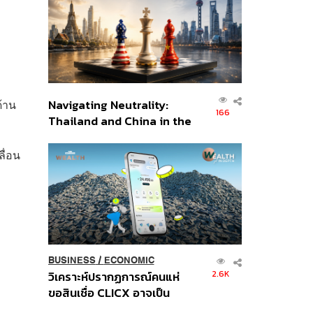
อินโดนีเซีย
ด้าน
Navigating Neutrality:
166
Thailand and China in the
Age of a New Global
Order
ื่อน
BUSINESS
/
ECONOMIC
2.6K
วิเคราะห์ปรากฏการณ์คนแห่
ขอสินเชื่อ CLICX อาจเป็น
เพียงยอดภูเขาน้ำแข็ง ของ