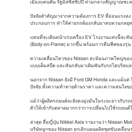
เมืองแคนตัน รัฐมิสซิสซิปปี ท่ามกลางสัญญาณชะ
ปัจจัยสำคัญมาจากความต้องการ EV ที่อ่อนแรงลง
ประกอบการ ทำให้ค่ายรถต้องกลับมาทบทวนกลยุทธ์
แทนที่จะเดินหน้าเร่งเครื่อง EV โรงงานแห่งนี้จะ
(Body-on-Frame) มากขึ้น พร้อมการคืนชีพของรุ่น 
ความเคลื่อนไหวของ Nissan สะท้อนภาพใหญ่ของอุต
แบบเต็มสปีด และหันกลับมาเดิมพันกับรถไฮบริดแล
นอกจาก Nissan ยังมี Ford GM Honda และแม้แต่ T
ปัจจัย ทั้งความท้าทายด้านราคา และความสนใจของผู
แม้ว่าผู้ผลิตรถยนต์จะยังคงมุ่งมั่นในระยะยาวกั
ตัวให้เข้ากับตลาดมากกว่าการเปลี่ยนไปใช้รถยนต์ไฟ
ล่าสุด สื่อญี่ปุ่น Nikkei Asia รายงานว่า Nissa
บริษัทลูกของ Nissan ยกเลิกแผนผลิตชุดขับเคลื่อน