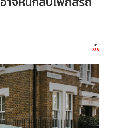
 อาจหันกลับโฟกัสรถ
238