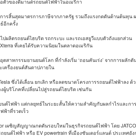
ลอตัวของดีมานด์รถยนต์ไฟฟ้าในอเมริกา
 การสิ้นสุดมาตรการภาษีจากภาครัฐ รวมถึงแรงกดดันด้านต้นทุน 
อีกครั้ง
หันไปผลิตรถยนต์ไฮบริด รถกระบะ และรถเอสยูวีแบบตัวถังแยกส่วน
Xterra ที่เคยได้รับความนิยมในตลาดอเมริกัน
สาหกรรมยานยนต์โลก ที่กำลังเริ่ม ‘ถอนคันเร่ง’ จากการผลักดั
ะเครื่องยนต์สันดาปภายใน
esla ซึ่งได้เลื่อน ยกเลิก หรือลดขนาดโครงการรถยนต์ไฟฟ้าลง ด้
้บริโภคที่เปลี่ยนไปสู่รถยนต์ไฮบริด เช่นกัน
บรถยนต์ไฟฟ้า แต่กลยุทธ์ในระยะสั้นให้ความสำคัญกับผลกำไรและกา
ฟ้าที่รวดเร็ว
n Motor เผชิญสัญญาณกดดันรอบใหม่ในธุรกิจรถยนต์ไฟฟ้า โดย JATCO
รถยนต์ไฟฟ้า หรือ EV powertrain ที่เมืองซันเดอร์แลนด์ ประเทศอั