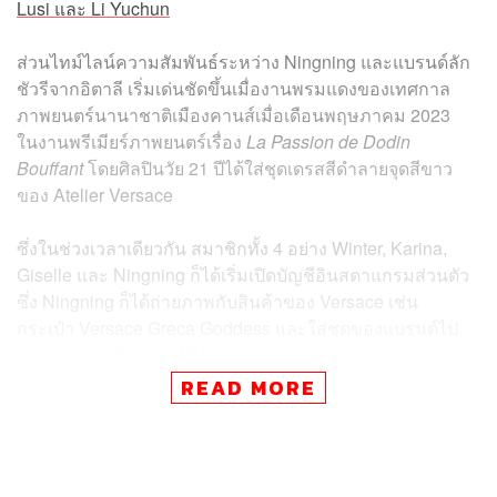
Lusi และ Li Yuchun
ส่วนไทม์ไลน์ความสัมพันธ์ระหว่าง Ningning และแบรนด์ลัก
ชัวรีจากอิตาลี เริ่มเด่นชัดขึ้นเมื่องานพรมแดงของเทศกาล
ภาพยนตร์นานาชาติเมืองคานส์เมื่อเดือนพฤษภาคม 2023
ในงานพรีเมียร์ภาพยนตร์เรื่อง
La Passion de Dodin
Bouffant
โดยศิลปินวัย 21 ปีได้ใส่ชุดเดรสสีดำลายจุดสีขาว
ของ Atelier Versace
ซึ่งในช่วงเวลาเดียวกัน สมาชิกทั้ง 4 อย่าง Winter, Karina,
Giselle และ Ningning ก็ได้เริ่มเปิดบัญชีอินสตาแกรมส่วนตัว
ซึ่ง Ningning ก็ได้ถ่ายภาพกับสินค้าของ Versace เช่น
กระเป๋า Versace Greca Goddess และใส่ชุดของแบรนด์ไป
ร่วมงานของนิตยสาร W Korea
READ MORE
Donatella Versace กล่าวว่า “Ningning ไม่เพียงแค่เป็นคนที่มี
ความสามารถ แต่เป็นคนที่พิเศษมาก แข็งแกร่ง มีวิสัยทัศน์ที่
แน่วแน่ เปี่ยมไปด้วยพลังและความสามารถอันน่าทึ่ง และเธอ
ใส่ชุดของแบรนด์เราได้สวยมาก ฉันตื่นเต้นที่เธอจะได้มาเป็น