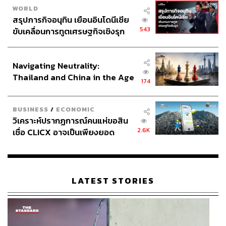
WORLD
สรุปภารกิจอนุทิน เยือนอินโดนีเซีย
543
ขับเคลื่อนการทูตเศรษฐกิจเชิงรุก
ประกาศหุ้นส่วนยุทธศาสตร์ไทย –
อินโดนีเซีย
Navigating Neutrality:
Thailand and China in the Age
174
of a New Global Order
BUSINESS
/
ECONOMIC
วิเคราะห์ปรากฏการณ์คนแห่ขอสิน
2.6K
เชื่อ CLICX อาจเป็นเพียงยอด
ภูเขาน้ำแข็ง ของปัญหาหนี้ครัว
เรือนไทยที่ถูกซุกไว้
LATEST STORIES