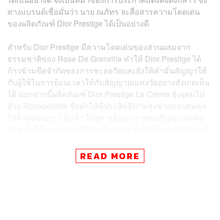
ทางแบรนด์เชื่อมั่นว่า นาย ณภัทร จะสื่อสารความโดดเด่น
ของผลิตภัณฑ์ Dior Prestige ได้เป็นอย่างดี
สำหรับ Dior Prestige มีความโดดเด่นของส่วนผสมจาก
ธรรมชาติของ Rose De Granville ทําให้ Dior Prestige ได้
ก้าวข้ามขีดจํากัดของการชะลอวัยและยังให้คํามั่นสัญญาให้
กับผู้ใช้ในการย้อนเวลาให้กับสัญญาณแห่งวัยอย่างสังเกตเห็น
ได้ นอกจากนี้ผลิตภัณฑ์ Dior Prestige La Crème ยังอุดมไป
ด้วย Rosapeptide ซึ่งทําให้มีประสิทธิภาพสูงช่วยมอบสมดุล
ให้ผิวดูอ่อนเยาว์ อันนํา ไปสู่การย้อนเวลาของสัญญาณแห่ง
วัย ครั้งนี้เป็นครั้งแรกที่ Dior Prestige ทําให้เห็นว่าผลิตภัณฑ์
นี้ไม่เพียงแค่สามารถชะลอริ้วรอยและชะลอวัย แต่ยัง
สามารถย้อนเวลาให้กับผิวเพื่อให้มีผิวที่เรียบเนียน ดูสมดุล
READ MORE
และดูแน่นกระชับ มั่นใจได้ว่าผิวจะแลดูอ่อนเยาว์ขึ้น
ยิ่งไปกว่านั้น Rosapeptide ยังแสดงให้เห็นถึงความเป็นเลิศที่
เหนือกว่าโมเลกุลมาตรฐานในด้านการคงไว้ซึ่งความอ่อน
เยาว์ และนอกเหนือจากคุณสมบัติด้านเนื้อสัมผัสอันโดดเด่น