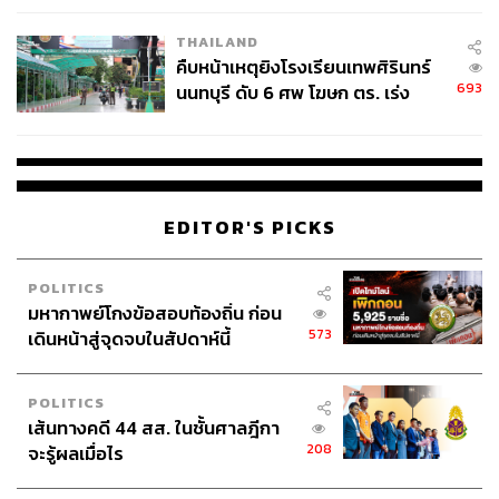
THAILAND
คืบหน้าเหตุยิงโรงเรียนเทพศิรินทร์
693
นนทบุรี ดับ 6 ศพ โฆษก ตร. เร่ง
สอบปมขโมยปืนปู่ก่อเหตุ
EDITOR'S PICKS
POLITICS
มหากาพย์โกงข้อสอบท้องถิ่น ก่อน
573
เดินหน้าสู่จุดจบในสัปดาห์นี้
POLITICS
เส้นทางคดี 44 สส. ในชั้นศาลฎีกา
208
จะรู้ผลเมื่อไร