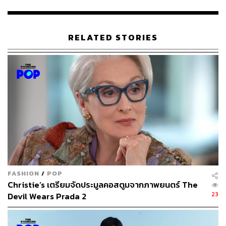
แสดงเท่านั้น แต่ยังมีความชอบและความหลงใหลในกีฬา
กอล์ฟอย่างมากอีกด้วย โดยได้ถ่ายถอดและแสดงความ
สามารถผ่านละครเรื่อง
Tee ใครทีมันส์ (The Blind Shot)
RELATED STORIES
ในปี 2562 ซึ่งครั้งหนึ่งเขาเคยเล่าว่าเขาใฝ่ฝันที่จะเป็นนัก
กอล์ฟก่อนจะมาเป็นนักแสดง ผลงานการแสดงล่าสุดของนาย
คือละครเรื่อง
สร้อยสะบันงา (A Tale of Ylang Ylang)
ซึ่งเป็น
ละครไทยแนวพีเรียดเกี่ยวกับคู่รักข้ามดวงดาว และผลงานต่อ
ไปของ นาย-ณภัทร เสียงสมบุญ ที่รอเตรียมฉายอยู่คือละคร
เรื่อง
แค้น (Nobody’s Happy If I’m Not)
FASHION
/
POP
Christie’s เตรียมจัดประมูลคอสตูมจากภาพยนตร์ The
23
Devil Wears Prada 2