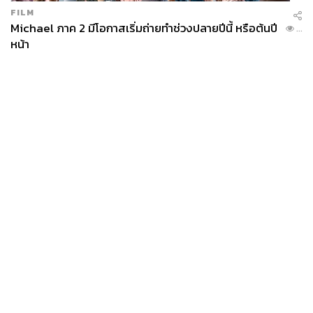
FILM
Michael ภาค 2 มีโอกาสเริ่มถ่ายทำช่วงปลายปีนี้ หรือต้นปี
...
หน้า
News
Wealth
Pop
Podcast
Video
Now
Opinion
Careers
Events
Privacy
About
Contact
Policy
FOR
ADVERTISING
MEMBERSHIP