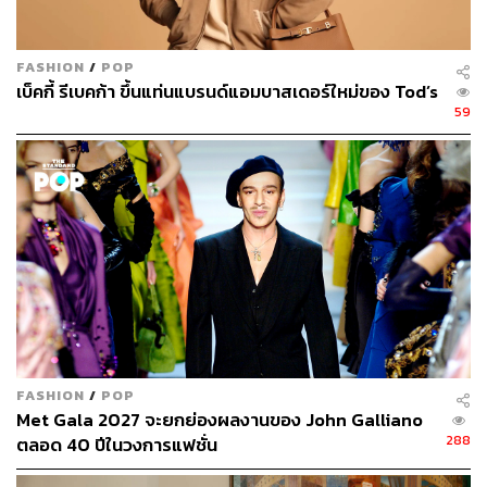
ภูริตา บุญล้อม
Beauty Editor | THE STANDARD LIFE
FASHION
/
POP
เบ็คกี้ รีเบคก้า ขึ้นแท่นแบรนด์แอมบาสเดอร์ใหม่ของ Tod’s
59
FASHION
/
POP
Met Gala 2027 จะยกย่องผลงานของ John Galliano
288
ตลอด 40 ปีในวงการแฟชั่น