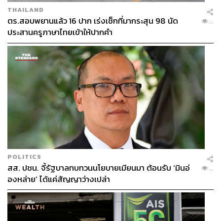
THAILAND
ตร.สอบพยานแล้ว 16 ปาก เร่งเช็กที่มากระสุน 98 นัด
...
ประสานครูภาษาไทยเข้าให้ปากคำ
POLITICS
สส. ปชน. จี้รัฐบาลทบทวนนโยบายเมียนมา ต้อนรับ ‘มินอ่
...
องหล่าย’ ได้แค่สัญญาว่างเปล่า