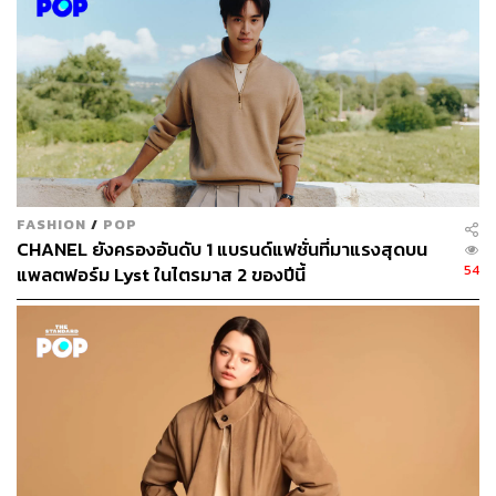
ภาพ: Courtesy of Dior
TAGS:
Dior Prestige
Dior
Brand Ambassador
นาย-ณภัทร เสียงสมบุญ
FASHION
/
POP
CHANEL ยังครองอันดับ 1 แบรนด์แฟชั่นที่มาแรงสุดบน
54
แพลตฟอร์ม Lyst ในไตรมาส 2 ของปีนี้
466
ABOUT THE AUTHOR