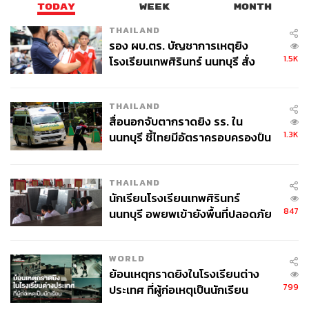
TODAY
WEEK
MONTH
THAILAND
รอง ผบ.ตร. บัญชาการเหตุยิง
1.5K
โรงเรียนเทพศิรินทร์ นนทบุรี สั่ง
ค้นหา 2 รอบยืนยันไร้คนติดค้าง พบ
ศพปู่-ย่าที่บ้านพักผู้ก่อเหตุ
THAILAND
สื่อนอกจับตากราดยิง รร. ใน
1.3K
นนทบุรี ชี้ไทยมีอัตราครอบครองปืน
สูงในระดับต้นของภูมิภาค
THAILAND
นักเรียนโรงเรียนเทพศิรินทร์
847
นนทบุรี อพยพเข้ายังพื้นที่ปลอดภัย
ชั่วคราว หลังเหตุใช้อาวุธปืนภายใน
โรงเรียนคลี่คลาย
WORLD
ย้อนเหตุกราดยิงในโรงเรียนต่าง
799
ประเทศ ที่ผู้ก่อเหตุเป็นนักเรียน