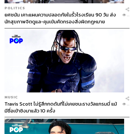
POLITICS
ยศชนัน เคาะแผนความปลอดภัยในรั้วโรงเรียน 90 วัน ส่ง
...
นักสุขภาพจิตดูแล-คุมเข้มคัดกรองสิ่งผิดกฎหมาย
MUSIC
Travis Scott ไม่รู้สึกกดดันที่ไม่เคยชนะรางวัลแกรมมี่ แม้
...
มีชื่อเข้าชิงมาแล้ว 10 ครั้ง