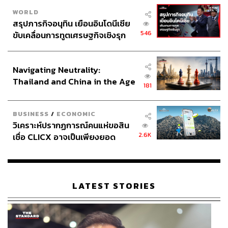
WORLD
สรุปภารกิจอนุทิน เยือนอินโดนีเซีย
546
ขับเคลื่อนการทูตเศรษฐกิจเชิงรุก
ประกาศหุ้นส่วนยุทธศาสตร์ไทย –
อินโดนีเซีย
Navigating Neutrality:
Thailand and China in the Age
181
of a New Global Order
BUSINESS
/
ECONOMIC
วิเคราะห์ปรากฏการณ์คนแห่ขอสิน
2.6K
เชื่อ CLICX อาจเป็นเพียงยอด
ภูเขาน้ำแข็ง ของปัญหาหนี้ครัว
เรือนไทยที่ถูกซุกไว้
LATEST STORIES