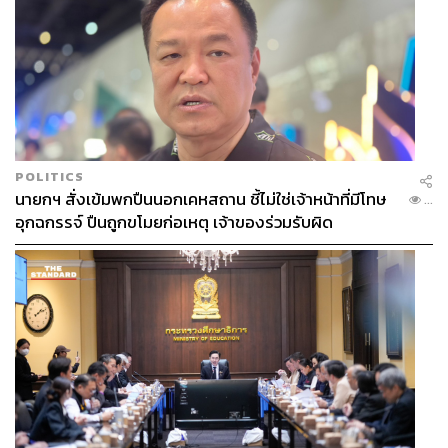
POLITICS
นายกฯ สั่งเข้มพกปืนนอกเคหสถาน ชี้ไม่ใช่เจ้าหน้าที่มีโทษ
...
อุกฉกรรจ์ ปืนถูกขโมยก่อเหตุ เจ้าของร่วมรับผิด