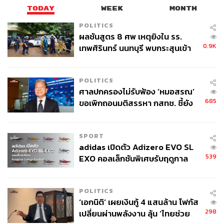
TODAY
WEEK
MONTH
POLITICS
ผลชันสูตร 8 ศพ เหตุยิงใน รร.
0.9K
เทพศิรินทร์ นนทบุรี พบกระสุนเข้า
จุดสำคัญ ‘ศีรษะ-หน้าอก’ ครูถูกยิง
4 นัด จากระยะไกล
POLITICS
ศาลปกครองไม่รับฟ้อง ‘หมอสรณ’
685
ขอเพิกถอนมติสรรหา กสทช. ชี้ยัง
TAGS:
กรุงเทพมหานคร
พรรคภูมิใจไทย
นิกร จำนง
ไม่ใช่ผู้เดือดร้อนเสียหาย
ศาลรัฐธรรมนูญ
ณัฐพงษ์ เรืองปัญญาวุฒิ
พรรคประชาชน
SPORT
adidas เปิดตัว Adizero EVO SL
539
EXO คอลเล็กชันพิเศษรับฤดูกาล
College Football
POLITICS
‘เอกนิติ’ เผยเงินกู้ 4 แสนล้าน โฟกัส
298
เปลี่ยนผ่านพลังงาน ลุ้น ‘ไทยช่วย
290