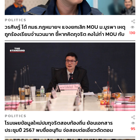
POLITICS
วรศิษฎ์ โต้ กมธ.กฎหมายฯ แจงยกเลิก MOU ม.บูรพา เหตุ
130
ถูกร้องเรียนจำนวนมาก ชี้หากคิดทุจริต คงไม่ทำ MOU กับ
5 หน่วยงาน
POLITICS
โรมเผยข้อมูลใหม่ปมทุจริตสอบท้องถิ่น ย้อนเอกสาร
95
ประชุมปี 2567 พบชื่ออนุทิน จ่อสอบต่อเอี่ยวตัดตอน
ม.บูรพา หรือไม่