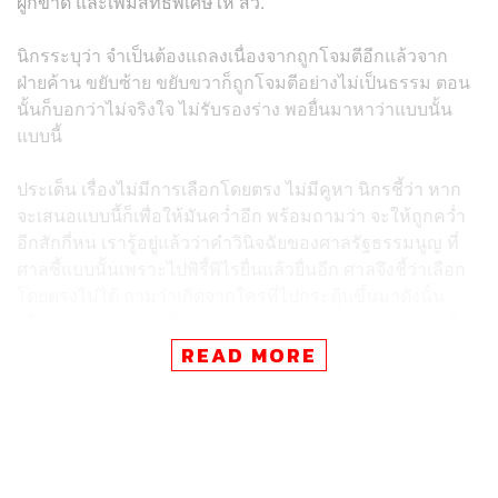
ผูกขาด และเพิ่มสิทธิพิเศษให้ สว.
นิกรระบุว่า จำเป็นต้องแถลงเนื่องจากถูกโจมตีอีกแล้วจาก
ฝ่ายค้าน ขยับซ้าย ขยับขวาก็ถูกโจมตีอย่างไม่เป็นธรรม ตอน
นั้นก็บอกว่าไม่จริงใจ ไม่รับรองร่าง พอยื่นมาหาว่าแบบนั้น
แบบนี้
ประเด็น เรื่องไม่มีการเลือกโดยตรง ไม่มีคูหา นิกรชี้ว่า หาก
จะเสนอแบบนี้ก็เพื่อให้มันคว่ำอีก พร้อมถามว่า จะให้ถูกคว่ำ
อีกสักกี่หน เรารู้อยู่แล้วว่าคำวินิจฉัยของศาลรัฐธรรมนูญ ที่
ศาลชี้แบบนั้นเพราะไปพิรี้พิไรยื่นแล้วยื่นอีก ศาลจึงชี้ว่าเลือก
โดยตรงไม่ได้ ถามว่าเกิดจากใครที่ไปกระตุ้นขึ้นมาดังนั้น
เมื่อมีคำวินิจฉัยแล้วก็ไปผูกมัดทุกองค์กร ดังนั้น การเสนอ ก็
เพื่อให้เสนอ เพื่อให้มีภาพการทางเมือง ว่าได้ทำแล้ว ไม่
READ MORE
ประสงค์ต่อผลทางการเมืองก็ได้ แต่พรรคภูมิใจไทยประสงค์
ให้มีผล
“เราจะไปสุ่มเสี่ยงแบบนั้นไม่ได้จึงต้องออกแบบใหม่ให้สมัคร
เข้ามาแบบร่างแรก ให้รัฐสภาเป็นคนเลือกตามคำวินิจฉัยของ