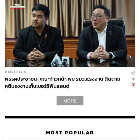
POLITICS
พรรคประชาชน-คณะก้าวหน้า พบ รมว.แรงงาน ติดตาม
91
คดีแรงงานเก็บเบอร์รีฟินแลนด์
MORE
MOST POPULAR