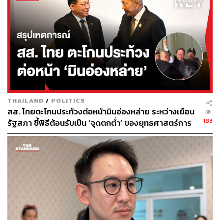
เลือกตั้ง เพราะจะมีปัญหาตามมา เช่น กรุงเทพมหานคร ซึ่ง
คาดว่าเป็นจังหวัดที่จะมีผู้สมัครมาเป็นจำนวนมาก จะทำให้
เลือกยาก ในอดีตเคยมีแนวทางให้ผู้สมัครในแต่ละงจังหวัด
สมัครเข้ามา แล้วเลือกกันเองให้เหลือกครั้งหนึ่ง แต่ตอนนี้ไม่
กล้าทำอย่างนั้นแล้ว เพราะใครเป็นคนชี้ช่องให้ปิดทางแบบนี้
ขณะที่ข้อกังวลว่าหากกลไกเป็นแบบนี้ จะทำให้เนื้อหา
รัฐธรรมนูญที่ร่างออกมา แย่กว่ารัฐธรรมนูญปี 2560 นิกร
ถามกลับว่า ได้เห็นเนื้อหาแล้วหรือยัง ควรว่ากันไปเป็น
THAILAND
/
POLITICS
ประเด็นก่อน พรรคฝ่ายค้าน ไม่ใช่พรรคฝ่ายติ เห็นอะไรก็ติไป
สส. ไทยตะโกนประท้วงต่อหน้ามินอ่องหล่าย ระหว่างเยือน
หมด เมื่อรัฐบาลไม่ยืนยันร่างแก้ไขรัฐธรรมนูญฉบับเดิม ก็
183
รัฐสภา ชี้พิธีต้อนรับเป็น ‘จุดตกต่ำ’ ของยุทธศาสตร์การ
บอกว่าไม่จริงใจ แล้วเมื่อยื่นร่างแก้ไขเข้ามาก็ตำหนิอีก โดยที่
ทูตไทย
เรามีความมุ่งหวังจะทำให้สำเร็จ แต่อาจจะดูเลวร้ายในความ
คิดของฝ่ายค้าน ก็ค่อยไปว่ากันในการพิจารณาวาระหนึ่ง แต่
ให้เราไปตามใจคุณไม่ได้ ไม่ควรล้ำเส้น เพราะเราต้องยึด
เสียงข้างมากเป็นหลัก