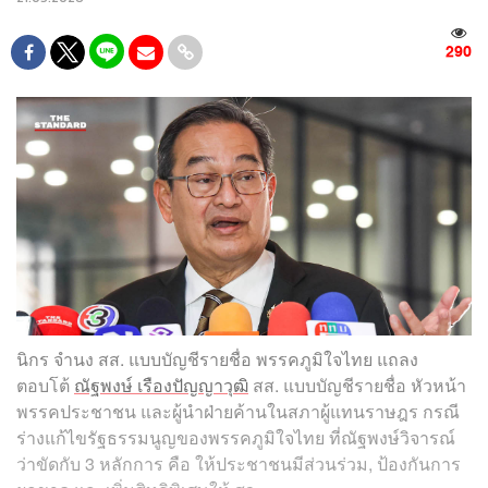
290
นิกร จำนง สส. แบบบัญชีรายชื่อ พรรคภูมิใจไทย แถลง
ตอบโต้
ณัฐพงษ์ เรืองปัญญาวุฒิ
สส. แบบบัญชีรายชื่อ หัวหน้า
พรรคประชาชน และผู้นำฝ่ายค้านในสภาผู้แทนราษฎร กรณี
ร่างแก้ไขรัฐธรรมนูญของพรรคภูมิใจไทย ที่ณัฐพงษ์วิจารณ์
ว่าขัดกับ 3 หลักการ คือ ให้ประชาชนมีส่วนร่วม, ป้องกันการ