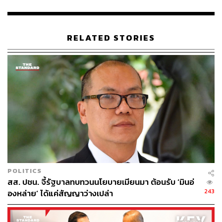
สว. นั้น ครั้งนี้เราลดให้เสียง สว. เป็น 1 ใน 4 จึงไม่ถือเป็นการ
เพิ่ม หากเพิ่มนี่คือควรเป็น 1 ใน 2 เพราะจำนวน 1 ใน 4
เท่ากับ จำนวน สว. 50 คน ถือว่าลดมาจากร่างเดิมของพรรค
RELATED STORIES
ภูมิใจไทยที่ให้มี สว. ผู้นำฝ่ายค้านจึงไม่ควรโจมตีกันด้วย
ความไม่มีหลักเกณฑ์
ส่วนแนวทางที่ให้มีคูหาเลือกตั้ง สสร. ทางอ้อมนั้น นิกรมอง
ว่า หากมีคูหาก็จะสุ่มเสี่ยงขัดต่อคำวินิจฉัยของศาล
รัฐธรรมนูญ 100% เดิมทีศาลไม่ได้ชี้มาแบบนี้ เราหวังว่าจะ
ได้เลือกกันเอง เหมือนครั้งรัฐธรรมนูญปี 2540
“เมื่อพูดมาแบบนี้ศาลจึงชี้มาว่า รัฐสภาไม่อาจให้ประชาชน
เลือกผู้ร่างรัฐธรรมนูญได้โดยตรง มาจากความพิรี้พิไรของ
ใคร จากการสอบถามยื่นแล้วยื่นอีกของใคร ศาลจึงพูดให้ชัด
POLITICS
ไปแบบนี้เลย กลายเป็นว่าปิดทางตัวเอง แล้วยังมาบ่นคนอื่น
สส. ปชน. จี้รัฐบาลทบทวนนโยบายเมียนมา ต้อนรับ ‘มินอ่
อีก” นิกรกล่าว
243
องหล่าย’ ได้แค่สัญญาว่างเปล่า
นิกร ยืนยันว่า พรรคภูมิใจไทยไม่กล้าเสนอแนวทางให้มีคูหา