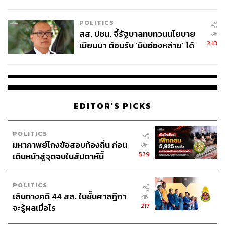
ไทยพลัส’ เฟส 2 รอประเมินความ
เหมาะสม
POLITICS
ABOUT THE AUTHOR
สส. ปชน. จี้รัฐบาลทบทวนนโยบาย
243
เมียนมา ต้อนรับ ‘มินอ่องหล่าย’ ได้
THE STANDARD TEAM
แค่สัญญาว่างเปล่า
กองบรรณาธิการ THE STANDARD
ABOUT THE PHOTOGRAPHER
ณาฌารัฐ ภักดีอาสา
EDITOR'S PICKS
ช่างภาพข่าว ประจำสำนักข่าว THE
STANDARD
POLITICS
มหากาพย์โกงข้อสอบท้องถิ่น ก่อน
579
เดินหน้าสู่จุดจบในสัปดาห์นี้
POLITICS
เส้นทางคดี 44 สส. ในชั้นศาลฎีกา
217
จะรู้ผลเมื่อไร