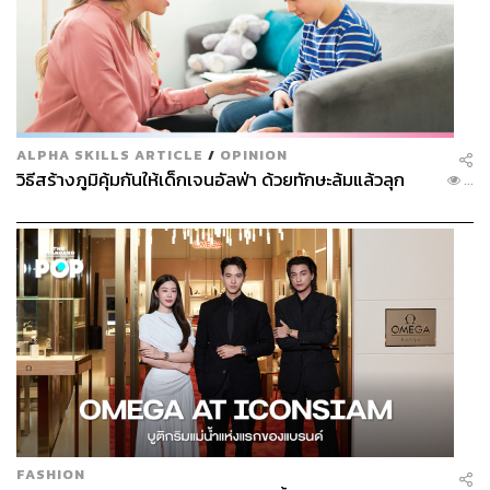
ALPHA SKILLS ARTICLE
/
OPINION
วิธีสร้างภูมิคุ้มกันให้เด็กเจนอัลฟ่า ด้วยทักษะล้มแล้วลุก
...
FASHION