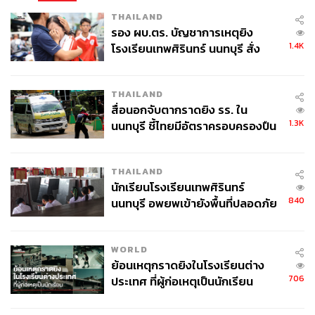
THAILAND
รอง ผบ.ตร. บัญชาการเหตุยิง
1.4K
โรงเรียนเทพศิรินทร์ นนทบุรี สั่ง
ค้นหา 2 รอบยืนยันไร้คนติดค้าง พบ
ศพปู่-ย่าที่บ้านพักผู้ก่อเหตุ
THAILAND
สื่อนอกจับตากราดยิง รร. ใน
1.3K
นนทบุรี ชี้ไทยมีอัตราครอบครองปืน
สูงในระดับต้นของภูมิภาค
THAILAND
นักเรียนโรงเรียนเทพศิรินทร์
840
นนทบุรี อพยพเข้ายังพื้นที่ปลอดภัย
ชั่วคราว หลังเหตุใช้อาวุธปืนภายใน
โรงเรียนคลี่คลาย
WORLD
ย้อนเหตุกราดยิงในโรงเรียนต่าง
706
ประเทศ ที่ผู้ก่อเหตุเป็นนักเรียน