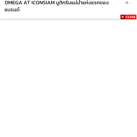
OMEGA AT ICONSIAM บูติกริมแม่น้ำแห่งแรกของ
...
แบรนด์
News
Wealth
Pop
Podcast
Video
Now
Opinion
Careers
Events
Privacy
About
Contact
Policy
FOR
ADVERTISING
MEMBERSHIP