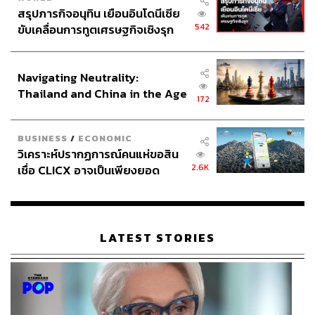
สรุปภารกิจอนุทิน เยือนอินโดนีเซีย
542
ขับเคลื่อนการทูตเศรษฐกิจเชิงรุก
ประกาศหุ้นส่วนยุทธศาสตร์ไทย –
อินโดนีเซีย
Navigating Neutrality:
Thailand and China in the Age
172
of a New Global Order
BUSINESS
/
ECONOMIC
วิเคราะห์ปรากฏการณ์คนแห่ขอสิน
2.6K
เชื่อ CLICX อาจเป็นเพียงยอด
ภูเขาน้ำแข็ง ของปัญหาหนี้ครัว
เรือนไทยที่ถูกซุกไว้
LATEST STORIES