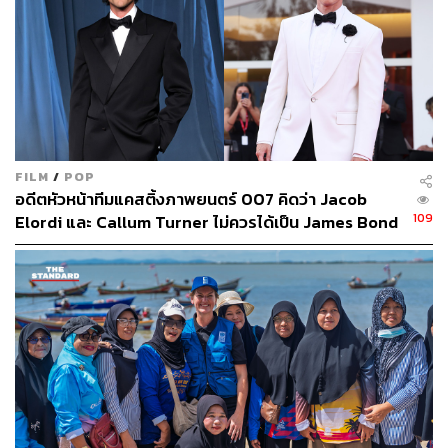
FILM
/
POP
อดีตหัวหน้าทีมแคสติ้งภาพยนตร์ 007 คิดว่า Jacob
109
Elordi และ Callum Turner ไม่ควรได้เป็น James Bond
คนต่อไป