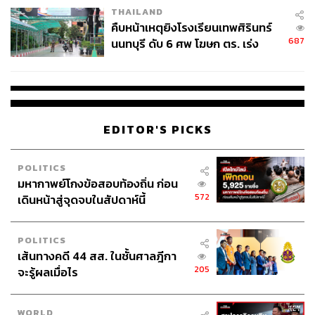
THAILAND
คืบหน้าเหตุยิงโรงเรียนเทพศิรินทร์
687
นนทบุรี ดับ 6 ศพ โฆษก ตร. เร่ง
สอบปมขโมยปืนปู่ก่อเหตุ
EDITOR'S PICKS
POLITICS
มหากาพย์โกงข้อสอบท้องถิ่น ก่อน
572
เดินหน้าสู่จุดจบในสัปดาห์นี้
POLITICS
เส้นทางคดี 44 สส. ในชั้นศาลฎีกา
205
จะรู้ผลเมื่อไร
WORLD