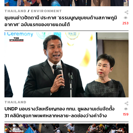
THAILAND
/
ENVIRONMENT
ชุมชนอ่าวปัตตานี ประกาศ ‘ธรรมนูญชุมชนด้านสภาพภูมิ
253
อากาศ’ ฉบับแรกของชายแดนใต้
THAILAND
UNDP มอบรางวัลเหรียญทอง กทม. ชูผลงานเด่นจัดตั้ง
159
31 คลินิกสุขภาพเพศหลากหลาย-ลดช่องว่างค่าจ้าง