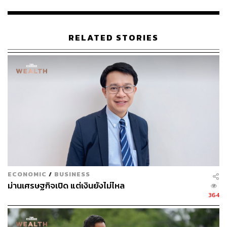
และเมื่อพิจารณาข้อมูลอย่างใกล้ชิดพบว่าเม็ดเงินโฆษณาใน
เดือนมิถุนายน 2566 ใกล้เคียงกับตัวเลขเดือนเดียวกันของปี
ก่อน โดยเพิ่มขึ้นเล็กน้อย 0.01% เป็นมูลค่าราว 9,371 ล้าน
บาท
RELATED STORIES
ข้อมูลของ Nielsen ให้ภาพรวมโดยละเอียดของเม็ดเงิน
โฆษณาในภาคส่วนต่างๆ อุตสาหกรรมอาหารและเครื่องดื่ม
กลายเป็นกลุ่มที่มีการใช้จ่ายมากที่สุด โดยทุ่มเงิน 8,555 ล้าน
บาทให้กับการโฆษณาในช่วงครึ่งแรกของปี 2566 รองลงมา
คืออุตสาหกรรมความงามและผลิตภัณฑ์ดูแลส่วนบุคคล ซึ่ง
ทุ่มเงิน 7,603 ล้านบาทให้กับการโฆษณา
การเติบโตที่โดดเด่นอย่างหนึ่งคือเสื้อผ้าและเครื่องแต่งกาย
แม้จะเป็นอุตสาหกรรมที่ค่อนข้างเล็ก แต่ก็มีเม็ดเงินโฆษณา
เพิ่มขึ้นอย่างน่าสังเกตถึง 83% คิดเป็นมูลค่า 322 ล้านบาท สิ่ง
ECONOMIC
/
BUSINESS
นี้ชี้ให้เห็นถึงการผลักดันที่แข็งแกร่งและอาจประสบความ
ม่านเศรษฐกิจเปิด แต่เงินยังไม่ไหล
สำเร็จในการจับส่วนแบ่งการตลาดและความสนใจของลูกค้า
364
ในอุตสาหกรรมนี้ให้มากขึ้น