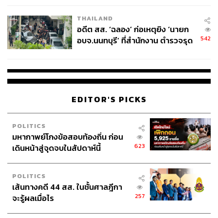
EU บังคับปีหน้า
THAILAND
อดีต สส. ‘ฉลอง’ ก่อเหตุยิง ‘นายก
542
อบจ.นนทบุรี’ ที่สำนักงาน ตำรวจรุด
ลงพื้นที่
EDITOR'S PICKS
POLITICS
มหากาพย์โกงข้อสอบท้องถิ่น ก่อน
623
เดินหน้าสู่จุดจบในสัปดาห์นี้
POLITICS
เส้นทางคดี 44 สส. ในชั้นศาลฎีกา
257
จะรู้ผลเมื่อไร