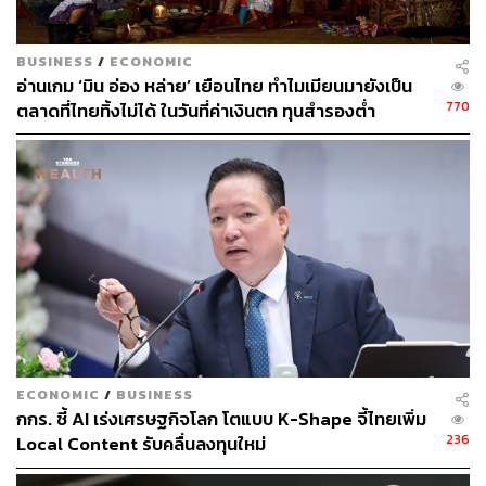
BUSINESS
/
ECONOMIC
อ่านเกม ‘มิน อ่อง หล่าย’ เยือนไทย ทำไมเมียนมายังเป็น
770
ตลาดที่ไทยทิ้งไม่ได้ ในวันที่ค่าเงินตก ทุนสำรองต่ำ
286
ABOUT THE AUTHOR
THE STANDARD WEALTH
สำนักข่าวเศรษฐกิจ ธุรกิจ และการลงทุน โดย
ทีมข่าว THE STANDARD
ECONOMIC
/
BUSINESS
กกร. ชี้ AI เร่งเศรษฐกิจโลก โตแบบ K-Shape จี้ไทยเพิ่ม
236
Local Content รับคลื่นลงทุนใหม่