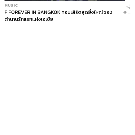
MUSIC
F FOREVER IN BANGKOK คอนเสิร์ตสุดยิ่งใหญ่ของ
...
ตำนานรักแรกแห่งเอเชีย
News
Wealth
Pop
Podcast
Video
Now
Opinion
Careers
Events
Privacy
About
Contact
Policy
FOR
ADVERTISING
MEMBERSHIP