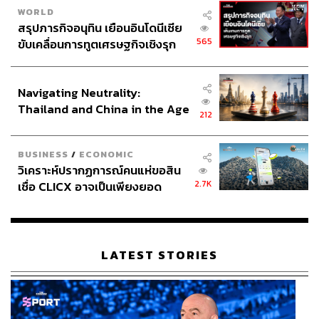
WORLD
สรุปภารกิจอนุทิน เยือนอินโดนีเซีย
565
ขับเคลื่อนการทูตเศรษฐกิจเชิงรุก
ประกาศหุ้นส่วนยุทธศาสตร์ไทย –
อินโดนีเซีย
Navigating Neutrality:
Thailand and China in the Age
212
of a New Global Order
BUSINESS
/
ECONOMIC
วิเคราะห์ปรากฏการณ์คนแห่ขอสิน
2.7K
เชื่อ CLICX อาจเป็นเพียงยอด
ภูเขาน้ำแข็ง ของปัญหาหนี้ครัว
เรือนไทยที่ถูกซุกไว้
LATEST STORIES