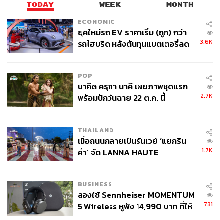
TODAY
WEEK
MONTH
ECONOMIC
ยุคใหม่รถ EV ราคาเริ่ม (ถูก) กว่า
3.6K
รถไฮบริด หลังต้นทุนแบตเตอรี่ลด
ลง - จีนแห่บุกตลาดเกิดใหม่
POP
นาคี๓ ครุฑา นาคี เผยภาพชุดแรก
2.7K
พร้อมปักวันฉาย 22 ต.ค. นี้
THAILAND
เมื่อถนนกลายเป็นรันเวย์ ‘แยกริน
1.7K
คำ’ จัด LANNA HAUTE
COUTURE กลางสายฝน
BUSINESS
ลองใช้ Sennheiser MOMENTUM
731
5 Wireless หูฟัง 14,990 บาท ที่ให้
ผู้ใช้ถอดเปลี่ยนแบตเองได้ ก่อนกฎ