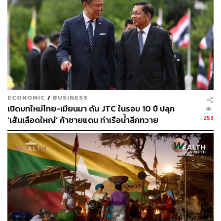
อย่างไรก็ตาม ไม่ใช่ทุกอุตสาหกรรมที่เพิ่มเม็ดเงินโฆษณา ใน
ขณะที่อุตสาหกรรมผลิตภัณฑ์เพื่อความงามและผลิตภัณฑ์
ดูแลร่างกายยังคงรักษาตำแหน่งในฐานะผู้ใช้จ่ายรายใหญ่
แต่ก็มีการใช้จ่ายด้านโฆษณาเพิ่มขึ้นเพียง 3% เท่านั้น คิดเป็น
เงินเพิ่มอีก 246 ล้านบาท
ในทางกลับกัน อุตสาหกรรมอาหารและเครื่องดื่มที่มีการใช้
จ่ายสูงสุดกลับลดเม็ดเงินโฆษณาลงอย่างมากถึง 1,320 ล้าน
ECONOMIC
/
BUSINESS
บาท หรือลดลงราว 13% เมื่อเทียบกับปีก่อนหน้า
เปิดบทใหม่ไทย-เมียนมา ดัน JTC ในรอบ 10 ปี ปลุก
253
‘เส้นเลือดใหญ่’ ค้าชายแดน ท่าเรือน้ำลึกทวาย
สามารถติดตาม THE STANDARD WEALTH
ผ่านแอปพลิเคชันต่างๆ ที่คุณสะดวกหรือใช้งานอยู่แล้วได้เลย
TAGS:
เศรษฐกิจไทย
Nielsen
รายได้โฆษณา
ธุรกิจโฆษณา