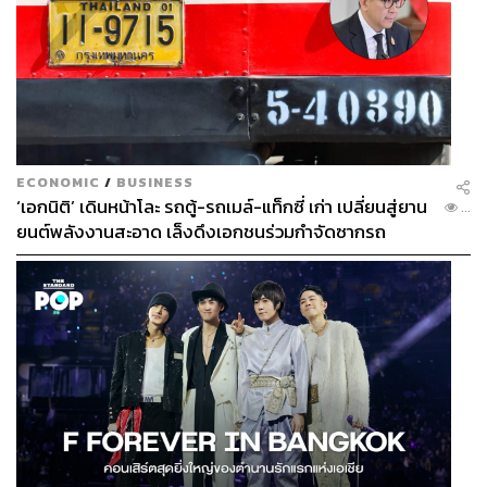
ECONOMIC
/
BUSINESS
‘เอกนิติ’ เดินหน้าโละ รถตู้-รถเมล์-แท็กซี่ เก่า เปลี่ยนสู่ยาน
...
ยนต์พลังงานสะอาด เล็งดึงเอกชนร่วมกำจัดซากรถ