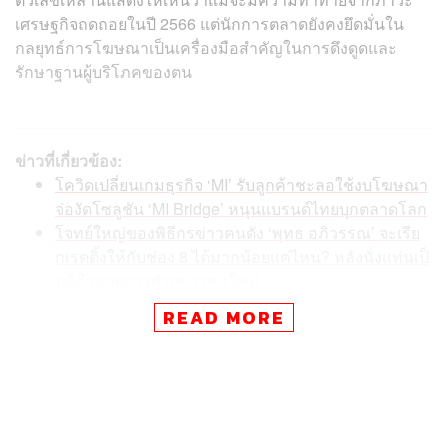
เศรษฐกิจถดถอยในปี 2566 แต่นักการตลาดยังคงยึดมั่นใน
กลยุทธ์การโฆษณาเป็นเครื่องมือสำคัญในการดึงดูดและ
รักษาฐานผู้บริโภคของตน
ข่าวที่เกี่ยวข้อง:
โควิดเปลี่ยนเกมธุรกิจ ‘MI’ รับลูกค้าชะลอใช้งบโฆษณา
จ่องัดโซลูชัน ‘MI Bridge’ หนุนแบรนด์ไทยบุกตลาดโลก
โจทย์ใหญ่ของพิธีกรข่าวคนดัง ‘พุทธ อภิวรรณ’ จะเรีย
กเรตติ้งให้กับช่อง 8 ได้มากน้อยแค่ไหน? หลังนั่งแท่นเป็
นผู้อำนวยการฝ่ายข่าวคนใหม่
แม้โฆษณาสื่อทีวีจะลดลง แต่ ‘Amarin TV’ ย้ำเรตติ้งยัง
READ MORE
ดี! ผลจากการดึงคนดังเช่น ‘เจนนี่ ได้หมดถ้าสดชื่น’ มา
ช่วยอ่านข่าว ช่วยเพิ่มฐานแฟน
การตัดสินใจครั้งนี้เน้นย้ำถึงความสำคัญของการมองเห็น