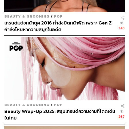
BEAUTY & GROOMING
/
POP
เทรนด์แต่งหน้ายุค 2016 กำลังยึดหน้าฟีด เพราะ Gen Z
340
กำลังโหยหาความสนุกในอดีต
ชีวิตการทำงานที่นิวยอร์กในช่วงโควิด-19 เกิดขึ้น เป็น
อย่างไรบ้าง
ตอนนั้นก็ค่อนข้างเครียดพอสมควร เพราะงานของเรามันเป็น
ลักษณะงานที่สัมผัสกับผู้คนโดยตรง แล้วเราก็คิดว่าจะเอา
อย่างไรดี เพราะตอนนั้นทุกอย่างมันก็ถูกพักไปหมด อย่าง
ลูกค้าประจำที่เป็นดาราต่างๆ เขาก็พักไปเหมือนกัน เราโชคดี
ตรงที่เราก็ไม่ต้องไปทำงานกับผู้คน ความน่ากลัวคือตอนนั้นที่
นิวยอร์กโควิด-19 มันกำลังระบาดหนัก แต่ตอนนี้มันก็เริ่มซา
ลงไปแล้ว มันก็ไประบาดที่ลอสแอนเจลิสมากกว่า แล้วตอนที่
BEAUTY & GROOMING
/
POP
อยู่นิวยอร์กก็จะเป็นแบรนด์แอมบาสเดอร์ให้กับเครื่องสำอาง
Beauty Wrap-Up 2025: สรุปเทรนด์ความงามที่โดดเด่น
Giorgio Armani Beauty ขณะเดียวกันก็ทำให้แบรนด์ความ
267
ในไทย
งามอื่นด้วยที่มันไม่ได้คอนฟลิกซ์กัน ก็มีการสอนแต่งหน้า
ผ่าน Zoom และมีอีเวนต์ต่างๆ ผ่านทาง Zoom รวมถึงคอน