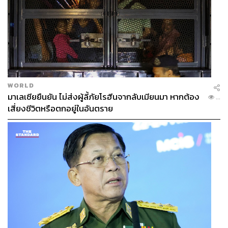
p for me 💕💕 and so awesome meeting my fellow Asi
an in Hollywood @constancewu 💕💕 ( Make up on Co
nstance by my beauty buddy @mollygreenwald 💕💕)
💃🏽💃🏻🕺🏽✨✨✨
A post shared by
(@nickbarose) 
Nick Barose
WORLD
มาเลเซียยืนยัน ไม่ส่งผู้ลี้ภัยโรฮีนจากลับเมียนมา หากต้อง
...
เสี่ยงชีวิตหรือตกอยู่ในอันตราย
สิ่งที่ได้เรียนรู้จากการทำงานกับดารามา 25 ปี
ช่วงหลังๆ เราจะมีลูกค้าดาราเยอะ แต่จริงๆ งานดาราเราเอง
ก็ไม่อยากได้เยอะ เพราะว่าอาชีพแต่งหน้าเราทำมานาน ถ้า
ไม่ได้สนิทกัน ด้วยงานมันก็ทำให้เราต้องใช้เวลาอยู่กับเขา
เยอะ บางทีเราก็อยากทำงานให้กับดาราลูกค้าที่เรามีความ
เป็นเพื่อนกันมากกว่า ที่แบบทำงานด้วยกันจนรู้ใจกัน เดินทาง
ด้วยกัน มันก็ง่าย ไม่ใช่แบบต้องร่วมงานกับคนที่ทำตัวเป็นดา
รามากๆ ก็จะแบบ (หัวเราะ) อยู่มานานแล้วไง เอาง่ายๆ ดีกว่า