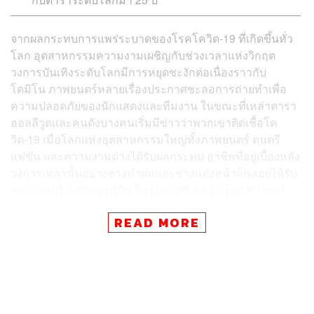
จากผลกระทบการแพร่ระบาดของโรคโควิด-19 ที่เกิดขึ้นทั่ว
โลก อุตสาหกรรมความงามเผชิญกับช่วงเวลาแห่งวิกฤต
วงการบันเทิงระดับโลกมีการหยุดชะงักต่อเนื่องราวกับ
โดมิโน ภาพยนตร์หลายเรื่องประกาศชะลอการถ่ายทำเพื่อ
ความปลอดภัยของนักแสดงและทีมงาน ในขณะที่เหล่าดารา
ฮอลลีวูดและคนดังบางคนเริ่มมีข่าวว่าพวกเขาติดเชื้อโค
วิด-19 เมื่อโลกแห่งอุตสาหกรรมใหญ่ทั้งภาพยนตร์ ดนตรี
แฟชั่น และความงามต่างได้รับผลกระทบ อาชีพที่อยู่เบื้องหลัง
วงการเหล่านั้นอย่างช่างทำผมและช่างแต่งหน้าก็พลอยได้รับ
ผลกระทบไปเต็มๆ เช่นกัน ในโอกาสที่ นิค บาโรส ช่างแต่ง
หน้าคนไทยฝีมือขั้นเทพระดับงานพรมแดงของโลกเดินทาง
READ MORE
กลับเมืองไทยเพื่อเยี่ยมครอบครัว THE STANDARD POP จึง
ชวนเขามาอัปเดตเรื่องราวการทำงานในช่วงเวลาสำคัญเช่น
นี้ ว่าเขาปรับตัวอย่างไรในยุคที่วิถีชีวิตของผู้คนก้าวเข้าสู่วิถี
ชีวิตแบบใหม่โดยไม่ทันตั้งตัว