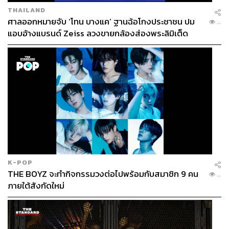
THAILAND
ศาลออกหมายจับ ‘โทน บางแค’ ฐานฉ้อโกงประชาชน ปม
...
แอบอ้างแบรนด์ Zeiss ลวงขายกล้องส่องพระลิมิเต็ด
View this post on Instagram
K-POP
THE BOYZ จะทำกิจกรรมวงต่อไปพร้อมกับสมาชิก 9 คน
#FBF In Hollywood, In The Room @variety @arman
...
ภายใต้สังกัดใหม่
ibeauty 💄💋🎬✨✨✨ I never thought I’d get to do this
✌🏽Hollywood✌🏽 thing ( via always living in NYC ✈️) Tha
nk you to the darling @gugumbatharaw for showing u