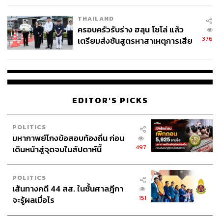
เล่าประสบการณ์ในยุค New Normal
THAILAND
พอกลับมาที่เมืองไทยก็ได้ถ่ายคอลัมน์ของหนังสือที่อเมริกา
ครอบครัวรับร่าง ฮลุน โซโล่ แล้ว
บางเล่ม โดยถ่ายจากเมืองไทยส่งไป เพราะว่าตอนนี้ที่อเมริกา
376
เตรียมส่งชันสูตรหาสาเหตุการเสีย
ก็จะมีเรื่องเด่นๆ อย่างความ Diversity มากๆ สื่อต่างๆ ก็
ชีวิต
ต้องการประเด็นของเรื่องคนผิวสี เรื่องความสวยงามที่หลาก
หลาย แล้วนางแบบที่เมืองไทยก็มีความหลากหลายมากเช่น
กัน มีการผสมผสานหลายๆ เชื้อชาติ หลายๆ สไตล์เข้าด้วยกัน
ซึ่งตรงกับโจทย์ความเป็น Diversity พอเราเสนอไปหนังสือที่
EDITOR'S PICKS
โน่นเขาก็มีความตื่นเต้น เราก็เลยได้ถ่ายทำจากที่นี่ส่งไปลง
ในหนังสือของเขา คือถ้าเป็นปีเก่าๆ ที่ได้กลับเมืองไทย เวลา
POLITICS
กลับมาก็จะมาประมาณ 2-3 สัปดาห์ ก็จะทำอะไรไม่ได้มาก ที่
มหากาพย์โกงข้อสอบท้องถิ่น ก่อน
ผ่านมาก็จะไปถ่ายกับ
Vogue
เมืองไทย หรือ
Elle
เมืองไทย
497
เดินหน้าสู่จุดจบในสัปดาห์นี้
แต่ช่วงนี้กลับมาอยู่นานเพื่อรอดูสถานการณ์ ก็ต้องหาอะไร
ทำที่มันสามารถเชื่อมโยงจากเมืองไทยไปถึงอเมริกาได้ด้วย
POLITICS
เส้นทางคดี 44 สส. ในชั้นศาลฎีกา
151
จะรู้ผลเมื่อไร