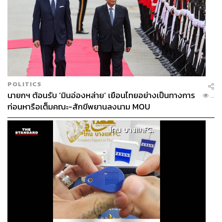
อยู่ในช่วงที่ไม่ได้โปรโมตอะไร เราก็ไม่เสียงาน แต่เหมือนเขา
ก็อยู่ในช่วงพักเพื่อรอวันจะไปถ่ายหนัง และเราก็ไม่ได้แต่ง
เวลาเขาถ่ายหนังอยู่แล้ว เราจะแต่งเฉพาะในงานพรมแดง
งานโฆษณา หรืองานถ่ายปกหนังสือ ซึ่งในการทำงานของ
ดาราต่างๆ ตอนนี้ทางอเมริกาก็เริ่มจะทยอยกลับมาทำงานกัน
แล้ว และถ้าดาราที่เป็นลูกค้าของเราจะเริ่มกลับมาทำงาน
เพื่อโปรโมตหรือถ่ายงานต่างๆ เราก็อาจจะต้องกลับไปเมื่อถึง
เวลา
POLITICS
นายกฯ ต้อนรับ ‘มินอ่องหล่าย’ เยือนไทยอย่างเป็นทางการ
...
ก่อนหารือเต็มคณะ-สักขีพยานลงนาม MOU