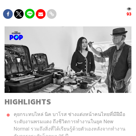
93
HIGHLIGHTS
คุยกระทบไหล่ นิค บาโรส ช่างแต่งหน้าคนไทยที่มีฝีมือ
ระดับงานพรมแดง ถึงชีวิตการทำงานในยุค New
Normal รวมถึงสิ่งที่ได้เรียนรู้ด้วยตัวเองหลังจากทำงาน
กับดาราระดับโลกมา 25 ปี