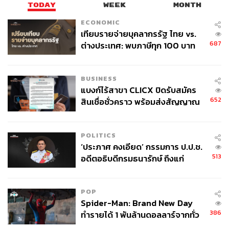
แฟนถ่าย หรือดาราบางคนก็ให้สามีช่วยถ่ายรูปให้ รูปมันก็จะ
TODAY
WEEK
MONTH
ออกมาในสไตล์ที่ไม่หวือหวามาก เพราะมันก็จะต้องแต่งหน้า
ECONOMIC
กันเอง หรืออย่างลูกค้าบางคน เขาก็มีคิวจะต้องไปถ่ายลง
เทียบรายจ่ายบุคลากรรัฐ ไทย vs.
คอลัมน์ของหนังสือบางเล่ม เราก็จะ Zoom ไปหาเขา ช่วยอธิ
687
ต่างประเทศ: พบภาษีทุก 100 บาท
บายสเตปให้เขาแต่งหน้าด้วยตัวเองได้ มันก็เป็นการทำงาน
ของคนไทยใช้ไปกับข้าราชการเฉียด
แบบใหม่ๆ
40 บาท
BUSINESS
แบงก์ไร้สาขา CLICX ปิดรับสมัคร
652
สินเชื่อชั่วคราว พร้อมส่งสัญญาณ
เตือนกลุ่มกู้เงินผิดวัตถุประสงค์-ให้
ข้อมูลเท็จ เตรียมดำเนินคดีเด็ดขาด
POLITICS
‘ประภาศ คงเอียด’ กรรมการ ป.ป.ช.
513
อดีตอธิบดีกรมธนารักษ์ ถึงแก่
อนิจกรรม
POP
Spider-Man: Brand New Day
386
ทำรายได้ 1 พันล้านดอลลาร์จากทั่ว
โลกภายใน 6 วัน