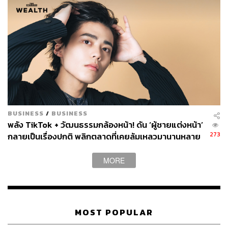
เทนต์ต่างๆ ที่ต้องคิดค้นอะไรใหม่ๆ ให้มันสอดคล้องกับ
สถานการณ์ปัจจุบัน ทำให้ต้องคิดไอเดียว่าเราจะทำคอน
เทนต์อย่างไร เรายังจะทำงานสายนี้ในยุคที่เป็น New Normal
อย่างไร มันก็ทำให้เราได้คิดค้นลองทำอะไรใหม่ๆ ขึ้นมา
การตั้งรับกับวิกฤตโควิด-19 ในช่วงนั้นเป็นอย่างไร
ก็คิดอยู่แล้วว่าอาจจะต้องกลับเมืองไทย เพราะตอนนั้นเมือง
ไทยก็ยัง Under Control ปกติเราจะแพลนกลับบ้านที่เมืองไทย
ในช่วงเดือนสิงหาคมของทุกปีอยู่แล้ว เพราะมันเป็นช่วงพัก
BUSINESS
/
BUSINESS
ร้อนที่อเมริกา มันก็จะไม่ค่อยมีงาน แต่พอดีว่าเกิดข่าวโค
พลัง TikTok + วัฒนธรรมกล้องหน้า! ดัน ‘ผู้ชายแต่งหน้า’
วิด-19 ก่อน ก็เลยกลายเป็นว่ากลับมาเร็วกว่าแผนปกติราวๆ 1
273
กลายเป็นเรื่องปกติ พลิกตลาดที่เคยล้มเหลวมานานหลาย
เดือน แต่พอมาเมืองไทยก็ต้องทำการ Quarantine เป็นเวลา
ทศวรรษ
14 วัน หลังจากนั้นก็กลับบ้าน และอยู่ที่นี่ก็มีคนชวนไปทำ
MORE
อะไรเยอะแยะมากมายเต็มไปหมด ก็ได้ถ่ายงานกับนิตยสาร
ในไทย ได้ถ่ายแฟชั่นเซต และได้ถ่ายหนังสือของอเมริกาด้วย
เพราะว่าตอนนั้นเขาถ่ายงานกันที่โน่นไม่ได้เลย กองถ่ายก็
ต้องเล็กๆ แล้วบางทีหนังสือของอเมริกาในช่วงนั้นมีการ
MOST POPULAR
ทำงานกันแบบให้นางแบบถ่ายตัวเองก็มี บางทีนางแบบก็ให้