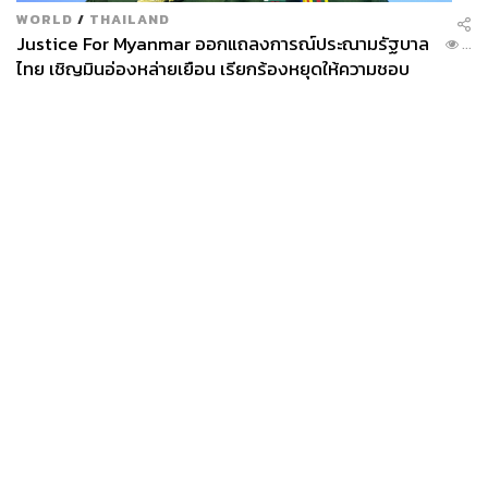
WORLD
/
THAILAND
ตอนนี้เรามีลูกค้าประจำที่เป็นดาราและเป็นเพื่อนกันอยู่ 3-4
Justice For Myanmar ออกแถลงการณ์ประณามรัฐบาล
...
คน เราเดินทางทั่วโลกด้วยกัน อย่างลูกค้าดาราของเราที่สนิท
ไทย เชิญมินอ่องหล่ายเยือน เรียกร้องหยุดให้ความชอบ
กันอย่าง ลูพิตา เอ็นยองโก ก็ได้ลงสื่อความงามเยอะ เพราะ
ธรรมรัฐบาลทหาร
ส่วนตัวเขาจะชอบลองการแต่งหน้าใหม่ๆ ตัวเราเองก็ได้โชว์
ฝีมือ คือไม่ใช่ดาราที่แต่งหน้าสวยก็สวยอย่างเดิมไปตลอด
แล้วดาราส่วนใหญ่จะเป็นแบบนั้น คือชอบแต่งหน้าแบบเดิมๆ
ตอนหลังๆ เราก็เลยตื่นเต้นหรือสนุกที่ได้ร่วมงานกับดาราที่ให้
เราได้แสดงฝีมือและใส่ความคิดสร้างสรรค์เข้าไปมากกว่า
มันทำให้งานเรามีลูกเล่นและไม่น่าเบื่อ
News
Wealth
Pop
Podcast
Video
Now
Opinion
Careers
Events
Privacy
About
Contact
Policy
FOR
ADVERTISING
MEMBERSHIP