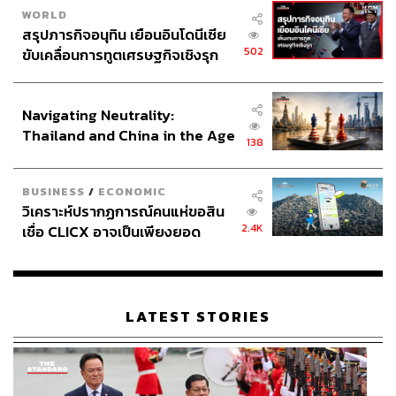
WORLD
สรุปภารกิจอนุทิน เยือนอินโดนีเซีย
502
ขับเคลื่อนการทูตเศรษฐกิจเชิงรุก
ประกาศหุ้นส่วนยุทธศาสตร์ไทย –
อินโดนีเซีย
Navigating Neutrality:
Thailand and China in the Age
138
of a New Global Order
BUSINESS
/
ECONOMIC
การทำงานกับแบรนด์เครื่องสำอางต่างๆ ก็ต้องมีการ
วิเคราะห์ปรากฏการณ์คนแห่ขอสิน
Reinvent กันว่าจะทำอย่างไร อย่างงานประกาศรางวัลในปีนี้
2.4K
เชื่อ CLICX อาจเป็นเพียงยอด
ก็ได้ทำ Golden Globe กับ Oscar แค่นั้นในช่วงต้นปี แต่พอมา
ภูเขาน้ำแข็ง ของปัญหาหนี้ครัว
เป็นเดือนมีนาคมที่ผ่านมา โควิด-19 มันระบาดหนัก ทุกอย่า
เรือนไทยที่ถูกซุกไว้
งก็ชัตดาวน์ไปเลย มาถึงเดือนนี้ที่เพิ่งมีรางวัล Emmy Awards
2020 ครั้งที่ 72 ก็เป็นรูปแบบของออนไลน์ไป ก็จะเป็น Red
LATEST STORIES
Carpet ผ่านทาง Zoom ซึ่งงานที่ทำกับแบรนด์ต่างๆ ก็มีการ
Reinvent อาจจะถ่ายจากที่เมืองไทยแล้วส่งไปที่โน่น หรือถ้า
เป็นงานดารา ก็โชคดีที่ดาราที่เป็นลูกค้าของเราตอนนี้เขาก็