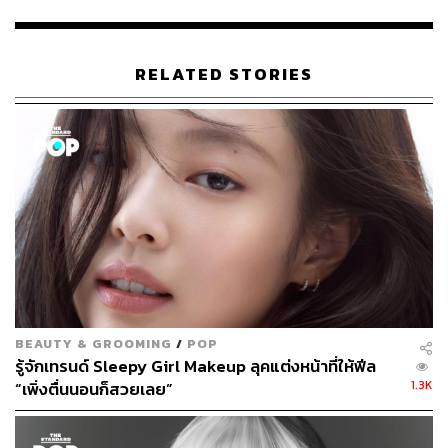
RELATED STORIES
#TBT When @lancomeofficial asked me to teach cl
ass on make up on dark skin and these are the gorge
ous models that the @sephorapro worked on ( and th
ey go train other artists. ) I love this picture because it
reminds me of this pic of Yves Saint Laurent at one of
his shows I’m always obsessed with ( Obviously Not c
omparing myself to YSL but that was what I saw in fas
hion magazines growing up, you always see him featu
ring WOC on his shows and I can relate to it growing u
BEAUTY & GROOMING
/
POP
รู้จักเทรนด์ Sleepy Girl Makeup ลุคแต่งหน้าที่ให้ฟีล
p in Asia where colorism is deeply rooted in our cultur
1.3K
“เพิ่งตื่นนอนก็สวยเลย”
e even before the European arrived ( was even told b
y one of the cousins that I shouldn’t pursue a career in