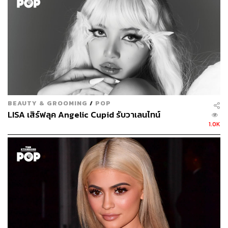
beauty because no one will take my expertise seriousl
y because I don’t look the part. Best thing someone ev
er said to me actually, it made me think about it more
seriously…then years later after my name printed in V
ogue, NY Times, People, etc then it get translated to
many other languages so I guess I look the part then.
Never interested in “ looking the part” just do own thin
BEAUTY & GROOMING
/
POP
g and Be the part 🤷🏽‍♂️) We even had pretend YSL sho
LISA เสิร์ฟลุค Angelic Cupid รับวาเลนไทน์
ws w my sisters and cousins in the 80s ( when I was al
1.0K
so one of the models) I feel like what I do is like being
a florist and I always prefer mixed bouquet and work
w different flowers. Career is a pompous word, I just d
o my thing and it’s cool to share my expertise and get
to have fun, I still feel like that kid in that picture. #Bea
uty 🌻🌼🌸🌺🥀🌷🌹💐💃🏿💃🏾💃🏼💃🏻💃🏽💃💃🏿💃🏿🕺🏽
A post shared by
(@nickbarose) 
Nick Barose