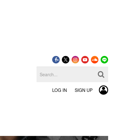
LOG IN
SIGN UP