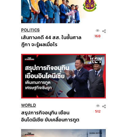
POLITICS
168
เส้นทางคดี 44 สส. ในชั้นศาล
ฎีกา จะรู้ผลเมื่อไร
WORLD
512
สรุปภารกิจอนุทิน เยือน
อินโดนีเซีย ขับเคลื่อนการทูต
เศรษฐกิจเชิงรุก ประกาศหุ้น
ส่วนยุทธศาสตร์ไทย –