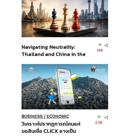
อินโดนีเซีย
Navigating Neutrality:
149
Thailand and China in the
Age of a New Global
Order
BUSINESS
/
ECONOMIC
2.5K
วิเคราะห์ปรากฏการณ์คนแห่
ขอสินเชื่อ CLICX อาจเป็น
เพียงยอดภูเขาน้ำแข็ง ของ