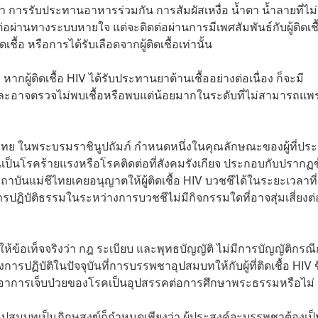
้ำ การรับประทานอาหารร่วมกัน การสัมผัสเหงื่อ น้ำตา น้ำลายที่ไม่
ิดต่อผ่านทางระบบหายใจ แต่จะติดต่อผ่านการมีเพศสัมพันธ์กับผู้ติดเชื
ชื้อ หรือการได้รับเลือดจากผู้ติดเชื้อเท่านั้น
าย หากผู้ติดเชื้อ HIV ได้รับประทานยาต้านเชื้ออย่างต่อเนื่อง ก็จะมี
 และอาจตรวจไม่พบเชื้อหรือพบแต่น้อยมากในระดับที่ไม่สามารถแพร่
ชีไทย ในพระบรมราชินูปถัมภ์ กำหนดหนึ่งในคุณลักษณะของผู้ที่ประ
อันเป็นโรคร้ายแรงหรือโรคติดต่อที่สังคมรังเกียจ ประกอบกับปรากฏ
ธิสถาบันแม่ชีไทยเคยอนุญาตให้ผู้ติดเชื้อ HIV บวชชีได้ในระยะเวลาที่
งการปฏิบัติธรรมในระหว่างการบวชชีไม่มีกิจกรรมใดที่อาจสุ่มเสี่ยงต่
ข้อเท็จจริงว่า กฎ ระเบียบ และพุทธบัญญัติ ไม่มีการบัญญัติกรณ
ารปฏิบัติในปัจจุบันที่การบรรพชาอุปสมบทให้กับผู้ที่ติดเชื้อ HIV ข
า อาการเจ็บป่วยของโรคเป็นอุปสรรคต่อการศึกษาพระธรรมหรือไม่
บทเป็นภิกษุสงฆ์ก็กำหนดเพียงว่า ผู้ประสงค์จะบรรพชาต้องเป็นผ