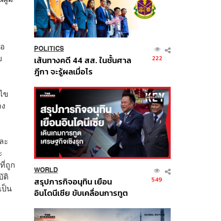
้อ
POLITICS
ย
222
เส้นทางคดี 44 สส. ในชั้นศาล
ฎีกา จะรู้ผลเมื่อไร
นไข
าง
และ
ะ
่ถูก
WORLD
ัติ
549
สรุปภารกิจอนุทิน เยือน
เป็น
อินโดนีเซีย ขับเคลื่อนการทูต
เศรษฐกิจเชิงรุก ประกาศหุ้น
ส่วนยุทธศาสตร์ไทย –