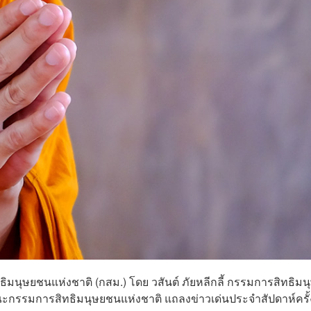
ธิมนุษยชนแห่งชาติ (กสม.) โดย วสันต์ ภัยหลีกลี้ กรรมการสิทธิมน
ณะกรรมการสิทธิมนุษยชนแห่งชาติ แถลงข่าวเด่นประจำสัปดาห์ครั้ง