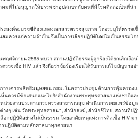
มที่ไม่อนุญาตให้บรรพชาอุปสมบทกับคนที่มีโรคติดต่อเป็นที่น่า
ผู้ประสงค์จะบวชชีต้องแสดงเอกสารตรวจสุขภาพ โดยระบุให้ตรวจเชื
กินสมควรแก่ความจำเป็น จึงเป็นการเลือกปฏิบัติโดยไม่เป็นธรรมโด
นพฤศจิกายน 2565 พบว่า สถานปฏิบัติธรรมผู้ถูกร้องได้ยกเลิกเงื่อ
รวจเชื้อ HIV แล้ว จึงถือว่าข้อร้องเรียนได้รับการแก้ไขปัญหาอย่
นักถึงการเคารพสิทธิมนุษยชน กสม. ในคราวประชุมด้านการคุ้มครอง
5 จึงเห็นควรมีข้อเสนอแนะไปยังสำนักงานพระพุทธศาสนาแห่งชาติแล
หน่วยงานประสานกระทรวงสาธารณสุข ดำเนินการเผยแพร่ข้อมูลที
ต่างๆ เช่น วัดพระพุทธศาสนา, สำนักสงฆ์, สำนักชีไทย, สถานที่ปฏิบ
ลือกปฏิบัติอย่างไม่เป็นธรรม โดยอาศัยเหตุแห่งการติดเชื้อ HIV มา
การปฏิบัติตามหลักศาสนาทุกศาสนา