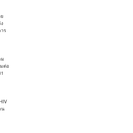
วย
่ง
การ
อม
รมต่อ
31
 HIV
ลคน