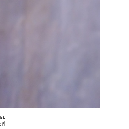
ุษย
ที่