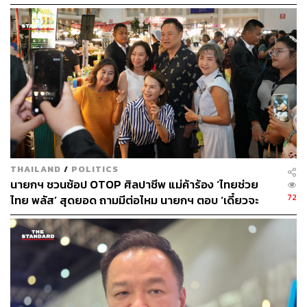
THAILAND
/
POLITICS
นายกฯ ชวนช้อป OTOP ศิลปาชีพ แม่ค้าร้อง ‘ไทยช่วย
72
ไทย พลัส’ สุดยอด ถามมีต่อไหม นายกฯ ตอบ ‘เดี๋ยวจะ
พยายาม’