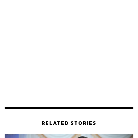
ระหว่างประเทศ รวมถึงมีการพิจารณายกเลิก MOU 2544
และการพิจารณาร่างระเบียบว่าด้วยการแบ่งปันข้อมูลดิจิทัล
เพื่อเพิ่มประสิทธิภาพในการบริหารราชการแผ่นดิน
ในด้านนิติบัญญัติ ครม. จะร่วมกันพิจารณายืนยันร่างพระ
ราชบัญญัติที่ยังค้างอยู่ในสภาฯ จากชุดที่แล้ว เพื่อให้สภาผู้
แทนราษฎรได้ดำเนินการพิจารณาต่อ เป็นการสานต่องาน
ด้านกฎหมายที่เป็นประโยชน์ รวมถึงการพิจารณายกเลิก
ระเบียบสำนักนายกรัฐมนตรีที่ไม่เหมาะสมกับกาลสมัยตาม
ข้อเสนอของ ปกรณ์ นิลประพันธ์ รองนายกรัฐมนตรี เพื่อให้
สอดคล้องกับสถานการณ์ปัจจุบัน
ขณะเดียวกัน ที่ประชุมจะรับทราบข้อเสนอแนะจาก
คณะกรร
มการสิทธิมนุษยชนแห่งชาติ
(กสม.) เกี่ยวกับโครงการแลนด์
บริดจ์ (ชุมพร-ระนอง) และพิจารณาแต่งตั้งข้าราชการระดับ
สูงหลายตำแหน่ง อาทิ เอกอัครราชทูต 5 ประเทศ และที่
ปรึกษานายกรัฐมนตรีเพื่อทำหน้าที่ผู้แทนการค้าไทย เพื่อขับ
RELATED STORIES
เคลื่อนยุทธศาสตร์ด้านการคลังและการระหว่างประเทศให้มี
ความต่อเนื่อง