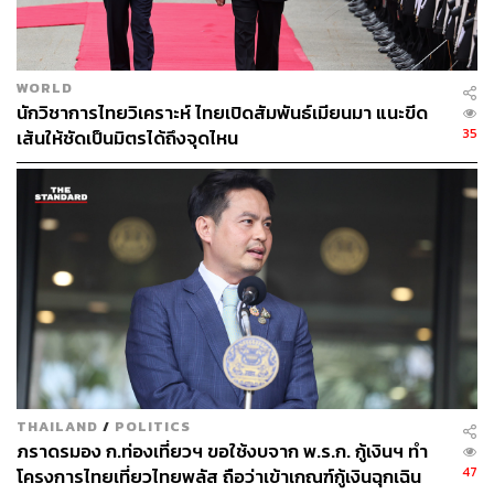
WORLD
นักวิชาการไทยวิเคราะห์ ไทยเปิดสัมพันธ์เมียนมา แนะขีด
35
เส้นให้ชัดเป็นมิตรได้ถึงจุดไหน
THAILAND
/
POLITICS
ภราดรมอง ก.ท่องเที่ยวฯ ขอใช้งบจาก พ.ร.ก. กู้เงินฯ ทำ
47
โครงการไทยเที่ยวไทยพลัส ถือว่าเข้าเกณฑ์กู้เงินฉุกเฉิน