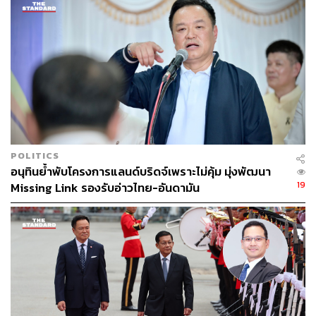
ทั้งนี้ โฆษกรัฐบาลยืนยันว่าการออกเป็น พ.ร.ก. กู้เงิน มีความ
รอบคอบและสามารถชี้แจงต่อฝ่ายค้านและประชาชนได้ทุก
ประเด็น โดยรัฐบาลกำหนดทิศทางบริหารประเทศทั้งระยะสั้น
และระยะยาวไว้อย่างชัดเจน โดยงบประมาณจาก พ.ร.ก. นี้จะ
ใช้ดูแลสถานการณ์ฉุกเฉิน ขณะที่แผนพัฒนาประเทศในภาพ
รวมจะถูกบรรจุไว้ใน พ.ร.บ. งบประมาณปี 2570 ต่อไป
POLITICS
อนุทินย้ำพับโครงการแลนด์บริดจ์เพราะไม่คุ้ม มุ่งพัฒนา
19
Missing Link รองรับอ่าวไทย-อันดามัน