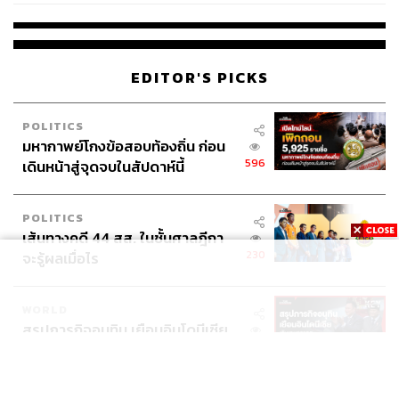
EDITOR'S PICKS
POLITICS
มหากาพย์โกงข้อสอบท้องถิ่น ก่อน
596
เดินหน้าสู่จุดจบในสัปดาห์นี้
POLITICS
เส้นทางคดี 44 สส. ในชั้นศาลฎีกา
230
จะรู้ผลเมื่อไร
WORLD
สรุปภารกิจอนุทิน เยือนอินโดนีเซีย
552
ขับเคลื่อนการทูตเศรษฐกิจเชิงรุก
ประกาศหุ้นส่วนยุทธศาสตร์ไทย –
อินโดนีเซีย