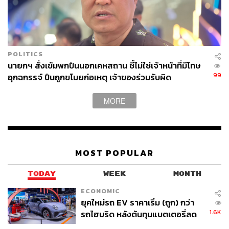
POLITICS
นายกฯ สั่งเข้มพกปืนนอกเคหสถาน ชี้ไม่ใช่เจ้าหน้าที่มีโทษ
99
อุกฉกรรจ์ ปืนถูกขโมยก่อเหตุ เจ้าของร่วมรับผิด
MORE
MOST POPULAR
TODAY
WEEK
MONTH
ECONOMIC
ยุคใหม่รถ EV ราคาเริ่ม (ถูก) กว่า
1.6K
รถไฮบริด หลังต้นทุนแบตเตอรี่ลด
ลง - จีนแห่บุกตลาดเกิดใหม่