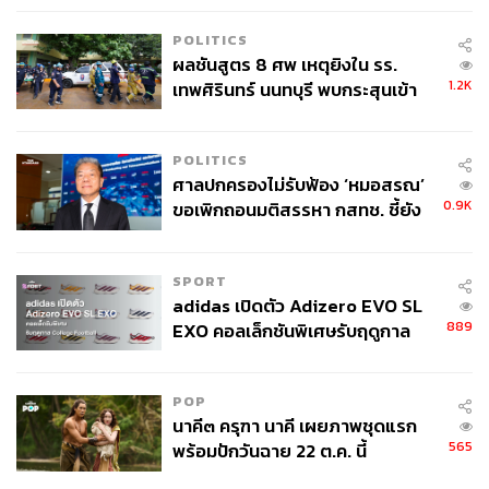
POLITICS
ผลชันสูตร 8 ศพ เหตุยิงใน รร.
1.2K
เทพศิรินทร์ นนทบุรี พบกระสุนเข้า
จุดสำคัญ ‘ศีรษะ-หน้าอก’ ครูถูกยิง
4 นัด จากระยะไกล
POLITICS
ศาลปกครองไม่รับฟ้อง ‘หมอสรณ’
0.9K
ขอเพิกถอนมติสรรหา กสทช. ชี้ยัง
ไม่ใช่ผู้เดือดร้อนเสียหาย
SPORT
adidas เปิดตัว Adizero EVO SL
889
EXO คอลเล็กชันพิเศษรับฤดูกาล
College Football
POP
นาคี๓ ครุฑา นาคี เผยภาพชุดแรก
565
พร้อมปักวันฉาย 22 ต.ค. นี้