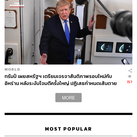
13. เรียกร้องให้กาตาร์ยินยอมให้ถูกตรวจสอบบัญชีทาง
ด้านการเงินของประเทศในปีแรก ภายหลังจากที่ยอมรับข้อ
เรียกร้องนี้ และให้ตรวจสอบบัญชีแต่ละไตรมาสในปีที่ 2 และ
จะต้องถูกตรวจสอบและยอมปฏิบัติตามเป็นเวลา 10 ปี
WORLD
ทรัมป์ เผยสหรัฐฯ เตรียมเจรจาสันติภาพรอบใหม่กับ
157
อิหร่าน หลังระงับโจมตีครั้งใหญ่ ปฏิเสธกำหนดเส้นตาย
บรรลุข้อตกลง
MORE
Photo: Karim Jaafar/AFP
MOST POPULAR