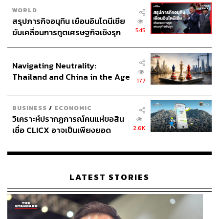
เข้าข้างชาติตะวันตก อย่างไรก็ตามสำนักข่าวอัลจาซีรา
WORLD
ยืนยันว่าสำนักข่าวรายงานข่าวอย่างเป็นกลาง
สรุปภารกิจอนุทิน เยือนอินโดนีเซีย
ก่อนหน้านี้กาตาร์คือพันธมิตรสำคัญของซาอุดีอาระเบีย
545
ขับเคลื่อนการทูตเศรษฐกิจเชิงรุก
ในการร่วมมือสนับสนุนกลุ่มต่อต้านรัฐบาลซีเรีย และปกติ
ประกาศหุ้นส่วนยุทธศาสตร์ไทย –
แล้วกลุ่มประเทศอ่าวอาหรับนั้นมีความสัมพันธ์ที่แน่นแฟ้นกัน
อินโดนีเซีย
ตลอดในช่วงเวลาที่ผ่านมา อาจารย์ศราวุฒิกล่าวกับ THE
Navigating Neutrality:
STANDARD ก่อนหน้านี้ว่า
“พอกาตาร์ไปใกล้ชิดอิหร่าน ก็
Thailand and China in the Age
177
เลยทำให้ซาอุดีอาระเบียไม่พอใจ บรรยากาศสงครามตัวแทน
of a New Global Order
จะชัดขึ้น นอกจากนี้อาจหันไปจับขั้วกับตุรกี เราอาจจะเห็นกา
BUSINESS
/
ECONOMIC
ตาร์และตุรกีทำงานร่วมกันมากขึ้น และอาจสร้างขั้วอำนาจที่
วิเคราะห์ปรากฏการณ์คนแห่ขอสิน
อิงแอบไปยังรัสเซีย” โดยล่าสุดตุรกีออกมาบอกแล้วว่า จะไม่
2.6K
เชื่อ CLICX อาจเป็นเพียงยอด
ทำตามข้อเรียกร้องของซาอุดีอาระเบียในการหยุดการสร้าง
ภูเขาน้ำแข็ง ของปัญหาหนี้ครัว
ฐานทัพในกาตาร์
เรือนไทยที่ถูกซุกไว้
Cover Photo: Afyaz Nureldine/AFP
LATEST STORIES
อ้างอิง:
Al Jazeera / AFP
Qatar
Saudi Arabia
Al Jazeera