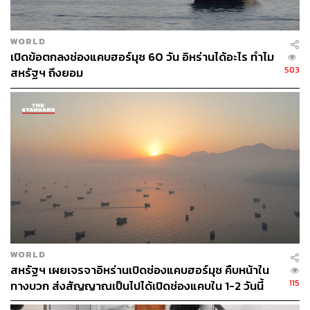
ที่เกิดจากนโยบายของกาตาร์ในช่วง 2-3 ปีที่ผ่านมา โดยค่า
เสียหายจะร่วมมือสรุปกับกาตาร์อีกที
9. เรียกร้องให้กาตาร์สานสัมพันธ์และดำเนินรอยตามกับ
WORLD
รัฐอ่าวอาหรับประเทศอื่นๆ ทั้งทางด้านการทหาร การเมือง
เปิดข้อตกลงช่องแคบฮอร์มุซ 60 วัน อิหร่านได้อะไร ทำไม
สังคม และเศรษฐกิจ โดยเฉพาะความตกลงทางเศรษฐกิจที่ได้
503
สหรัฐฯ ถึงยอม
กระทำไว้กับซาอุดีอาระเบียในปี 2014
10. เรียกร้องให้กาตาร์ยอมทำตามข้อเรียกร้องของทุก
สมาชิกที่กาตาร์เคยสนับสนุนและให้การช่วยเหลือเมื่อครั้ง
อดีต อีกทั้งจะต้องยุติการติดต่อกับชาติที่เป็นศัตรูทางการเมือง
ของซาอุดีอาระเบีย สหรัฐอาหรับเอมิเรตส์ อียิปต์ และบาห์เรน
รวมถึงการแลกเปลี่ยนข้อมูลที่เป็นการสนับสนุนชาติเหล่านั้น
ด้วย
11. เรียกร้องให้กาตาร์ต้องปิดช่องทางสื่อที่สนับสนุนทั้ง
ทางตรงและทางอ้อมกับสื่อดังต่อไปนี้
Arabi21, Rassd, Al-
Araby Al-Jadeed, Mekameleen and Middle East Eye
เป็นต้น
WORLD
12. เรียกร้องให้กาตาร์พิจารณาและยอมปฏิบัติตามข้อ
สหรัฐฯ เผยเจรจาอิหร่านเปิดช่องแคบฮอร์มุซ คืบหน้าใน
เรียกร้องทั้งหมดภายใน 10 วัน มิฉะนั้นจะถือว่าข้อเรียกร้องนี้
115
ทางบวก ส่งสัญญาณเป็นไปได้เปิดช่องแคบใน 1-2 วันนี้
เป็นโมฆะ และกาตาร์จะถูกตัดความสัมพันธ์รุนแรงต่อไป