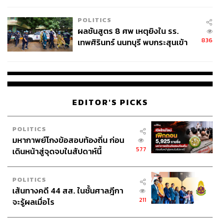
ประกาศว่า รัฐบาลกาตาร์ไม่มีอิทธิพลต่อเนื้อหาข่าว
โรงเรียนคลี่คลาย
POLITICS
ผลชันสูตร 8 ศพ เหตุยิงใน รร.
836
เทพศิรินทร์ นนทบุรี พบกระสุนเข้า
จุดสำคัญ ‘ศีรษะ-หน้าอก’ ครูถูกยิง
4 นัด จากระยะไกล
EDITOR'S PICKS
POLITICS
มหากาพย์โกงข้อสอบท้องถิ่น ก่อน
577
เดินหน้าสู่จุดจบในสัปดาห์นี้
Photo: Abbas Momani/AFP
POLITICS
สำนักข่าวอัลจาซีราถูกวิพากษ์วิจารณ์มาโดยตลอดว่า
เส้นทางคดี 44 สส. ในชั้นศาลฎีกา
211
จะรู้ผลเมื่อไร
ให้การสนับสนุนกลุ่ม Muslim Brotherhood ซึ่งเป็นกลุ่มที่
ซาอุดีอาระเบียมองว่าเป็นกลุ่มก่อการร้าย และถูกกล่าวหาว่า