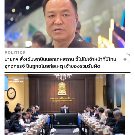
TAGS:
POLITICS
132
นายกฯ สั่งเข้มพกปืนนอกเคหสถาน ชี้ไม่ใช่เจ้าหน้าที่มีโทษ
...
อุกฉกรรจ์ ปืนถูกขโมยก่อเหตุ เจ้าของร่วมรับผิด
ABOUT THE AUTHOR
กานท์กลอน รักธรรม
บรรณาธิการข่าวต่างประเทศ สำนักข่าว THE
STANDARD / ผู้สื่อข่าวโทรทัศน์
ABOUT THE AUTHOR
ณรงค์กร มโนจันทร์เพ็ญ
Content Creator กองบรรณาธิการข่าว THE
STANDARD