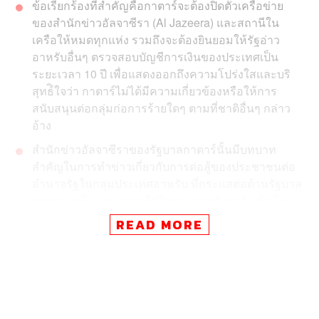
ข้อเรียกร้องที่สำคัญคือกาตาร์จะต้องปิดตัวเครือข่าย
ของสำนักข่าวอัลจาซีรา (Al Jazeera) และสถานีใน
เครือให้หมดทุกแห่ง รวมถึงจะต้องยินยอมให้รัฐอ่าว
อาหรับอื่นๆ ตรวจสอบบัญชีการเงินของประเทศเป็น
ระยะเวลา 10 ปี เพื่อแสดงออกถึงความโปร่งใสและบริ
สุทธ์ิใจว่า กาตาร์ไม่ได้มีความเกี่ยวข้องหรือให้การ
สนับสนุนต่อกลุ่มก่อการร้ายใดๆ ตามที่ชาติอื่นๆ กล่าว
อ้าง
สำนักข่าวอัลจาซีราของรัฐบาลกาตาร์นั้นมีบทบาท
สำคัญในการทำข่าวเกี่ยวกับการต่อสู้ของประชาชนต่อ
อำนาจรัฐในกลุ่มประเทศอาหรับ ที่กระแสต่อต้านรัฐบาล
เคยกลายเป็นกระแสลุกฮือในช่วงอาหรับสปริง ซึ่งเป็น
อุดมการณ์ทางการเมืองที่ตรงข้ามกับซาอุดีอาระเบีย
READ MORE
และ
มองว่าแนวความคิดนี้เป็น ‘ภัยคุกคาม’ ต่อระบอบ
การเมืองของตัวเอง (ระบอบอำนาจนิยม)
ซาอุดีอาระเบียและกลุ่มประเทศอาหรับที่ตัดความสัมพันธ์
กับกาตาร์ก่อนหน้านี้ ได้ยื่นข้อเรียกร้อง 13 ข้อต่อกาตาร์ เพื่อ