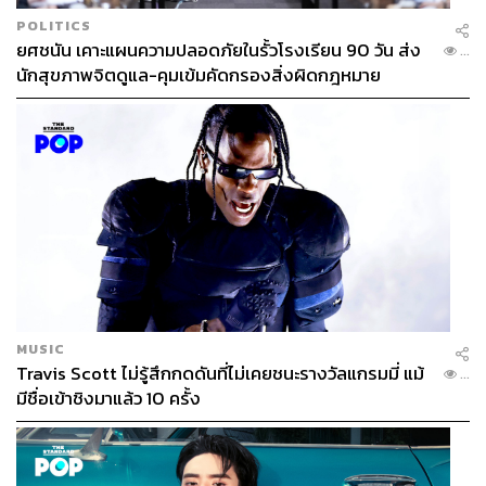
POLITICS
ยศชนัน เคาะแผนความปลอดภัยในรั้วโรงเรียน 90 วัน ส่ง
...
นักสุขภาพจิตดูแล-คุมเข้มคัดกรองสิ่งผิดกฎหมาย
MUSIC
Travis Scott ไม่รู้สึกกดดันที่ไม่เคยชนะรางวัลแกรมมี่ แม้
...
มีชื่อเข้าชิงมาแล้ว 10 ครั้ง