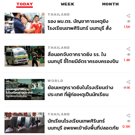
ทำไมซาอุดีอาระเบียถึงต้องการสั่งปิดเครือข่ายสำนักข่าวอัล
TODAY
WEEK
MONTH
จาซีรา
THAILAND
ก่อนหน้านี้ THE STANDARD ได้สัมภาษณ์อาจารย์ศรา
รอง ผบ.ตร. บัญชาการเหตุยิง
วุฒิ อารีย์ รองผู้อำนวยการศูนย์มุสลิมศึกษา สถาบันเอเชีย
1.5K
โรงเรียนเทพศิรินทร์ นนทบุรี สั่ง
ศึกษา จุฬาลงกรณ์มหาวิทยาลัย ที่แสดงทัศนะต่ออิทธิพลของ
ค้นหา 2 รอบยืนยันไร้คนติดค้าง พบ
สื่ออัลจาซีราไว้ว่า เครือข่ายสำนักข่าวอัลจาซีราของรัฐบาล
ศพปู่-ย่าที่บ้านพักผู้ก่อเหตุ
กาตาร์นั้น มีบทบาทสำคัญในการทำข่าวเกี่ยวกับการต่อสู้
THAILAND
ของประชาชนต่ออำนาจรัฐในกลุ่มประเทศอาหรับ ที่กระแส
สื่อนอกจับตากราดยิง รร. ใน
ต่อต้านรัฐบาลเคยกลายเป็นกระแสลุกฮือในช่วงอาหรับสปริง
1.4K
นนทบุรี ชี้ไทยมีอัตราครอบครองปืน
ซึ่งเป็นอุดมการณ์ทางการเมืองที่ตรงข้ามกับซาอุดีอาระเบีย
สูงในระดับต้นของภูมิภาค
“
ซาอุดีอาระเบียมองว่าแนวความคิดนี้เป็น ‘ภัยคุกคาม’ ต่อ
ระบอบการเมืองของตัวเอง (ระบอบอำนาจนิยม) และในสมัย
WORLD
ย้อนเหตุกราดยิงในโรงเรียนต่าง
อาหรับสปริง ซาอุดีอาระเบียก็ไม่สามารถยับยั้งกระแสนี้ได้”
1K
ประเทศ ที่ผู้ก่อเหตุเป็นนักเรียน
ดังนั้นซาอุดีอาระเบียจึงมองว่า อัลจาซีราคือสื่อที่มีอิทธิพลต่อ
ความคิดทางการเมืองของคนในแถบนี้ ที่อาจเป็นอันตรายต่อ
ระบอบการเมืองของซาอุดีอาระเบีย
THAILAND
ปัจจุบันอัลจาซีรามีสถานีเครือข่ายหลายประเทศในแถบ
นักเรียนโรงเรียนเทพศิรินทร์
ตะวันออกกลางและมีสำนักงานใน 80 ประเทศทั่วโลก โดยมี
0.9K
นนทบุรี อพยพเข้ายังพื้นที่ปลอดภัย
รัฐบาลกาตาร์เป็นเจ้าของ อย่างไรก็ตามสำนักข่าวอัลจาซีรา
ชั่วคราว หลังเหตุใช้อาวุธปืนภายใน