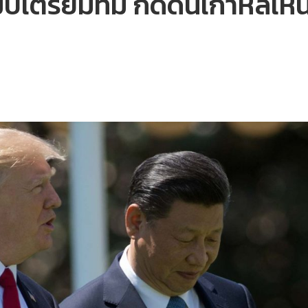
ทรัมป์เตรียมทีม กดดันเกาหลีเห