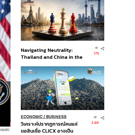
ส่วนยุทธศาสตร์ไทย –
อินโดนีเซีย
Navigating Neutrality:
175
Thailand and China in the
Age of a New Global
Order
ECONOMIC
/
BUSINESS
2.6K
วิเคราะห์ปรากฏการณ์คนแห่
owski
ขอสินเชื่อ CLICX อาจเป็น