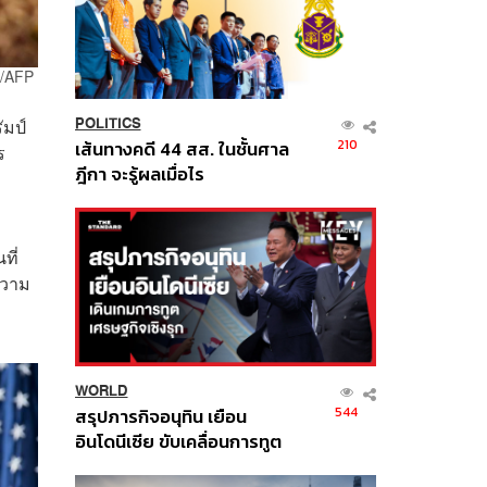
S/AFP
ัมป์
POLITICS
210
เส้นทางคดี 44 สส. ในชั้นศาล
ร
ฎีกา จะรู้ผลเมื่อไร
ที่
ความ
WORLD
544
สรุปภารกิจอนุทิน เยือน
อินโดนีเซีย ขับเคลื่อนการทูต
เศรษฐกิจเชิงรุก ประกาศหุ้น