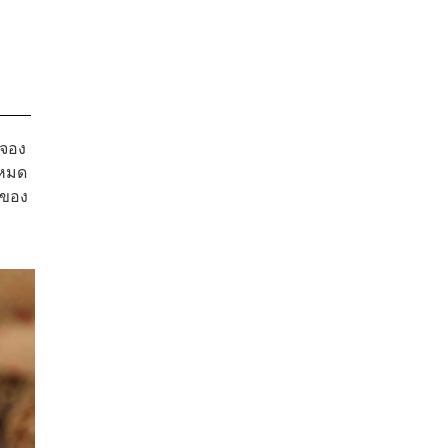
มจอง
งหมด
ญของ