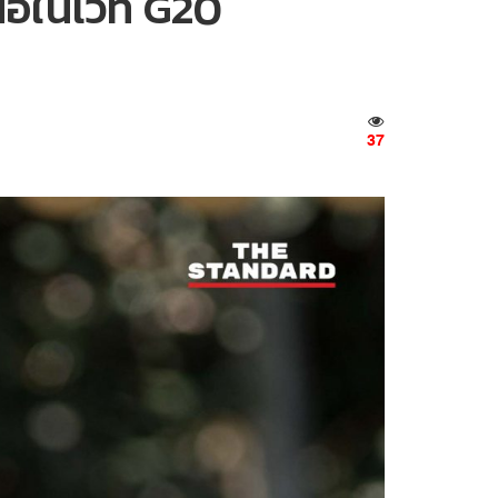
นือในเวที G20
37