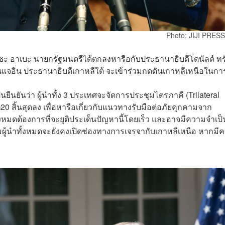
Photo: JIJI PRES
ะ อาเบะ นายกรัฐมนตรีได้ตกลงหารือกับประธานาธิบดีโดนัลด์ ทร
มุนแจอิน ประธานาธิบดีเกาหลีใต้ จะเข้าร่วมกดดันเกาหลีเหนือในกา
นยันว่า ผู้นำทั้ง 3 ประเทศจะจัดการประชุมไตรภาคี (Trilateral
0 สิ้นสุดลง เพื่อหารือเกี่ยวกับแนวทางรับมือต่อภัยคุกคามจาก
้งหมดต้องการที่จะยุติประเด็นปัญหานี้โดยเร็ว และอาจมีความจำเป็น
ามผู้นำทั้งหมดจะยังคงเปิดช่องทางการเจรจากับเกาหลีเหนือ หากมี