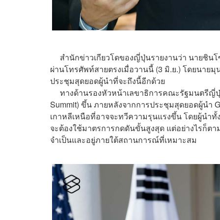
สำนักข่าวเกียวโดของญี่ปุ่นรายงานว่า นายชินโซ
ผ่านโทรศัพท์สายตรงเมื่อวานนี้ (3 มิ.ย.) โดยนาย
ประชุมสุดยอดผู้นำที่จะถึงนี้อีกด้วย
ทางด้านรองหัวหน้าเลขาธิการคณะรัฐมนตรีญี่ปุ่นยื
Summit) ขึ้น ภายหลังจากการประชุมสุดยอดผู้นำ G2
เกาหลีเหนือที่อาจจะทวีความรุนแรงขึ้น โดยผู้นำทั
จะต้องใช้มาตรการกดดันขั้นสูงสุด แต่อย่างไรก็ต
จำเป็นและอยู่ภายใต้สถานการณ์ที่เหมาะสม