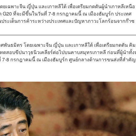
ดยเฉพาะจีน ญี่ปุ่น และเกาหลีใต้ เพื่อเตรียมกดดันผู้นำเกาหลีเหนือ
 G20 ที่จะมีขึ้นในวันที่ 7-8 กรกฎาคมนี้ ณ เมืองฮัมบูร์ก ประเทศ
อในประเด็นการค้าระหว่างประเทศและปัญหาภาวะโลกร้อนจากก๊าซ
พันธมิตร โดยเฉพาะจีน ญี่ปุ่น และเกาหลีใต้ เพื่อเตรียมกดดัน คิ
ะทดสอบขีปนาวุธนิวเคลียร์ต่อไปบนคาบสมุทรเกาหลี ก่อนที่ผู้นำทั้
ี่ 7-8 กรกฎาคมนี้ ณ เมืองฮัมบูร์ก ศูนย์กลางด้านการขนส่งที่สำคั