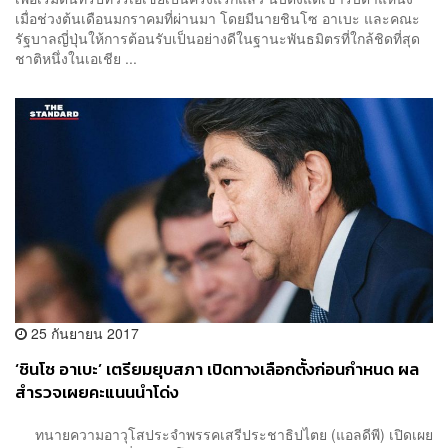
เมื่อช่วงต้นเดือนมกราคมที่ผ่านมา โดยมีนายชินโซ อาเบะ และคณะ
รัฐบาลญี่ปุ่นให้การต้อนรับเป็นอย่างดีในฐานะพันธมิตรที่ใกล้ชิดที่สุด
ชาติหนึ่งในเอเชีย ...
25 กันยายน 2017
‘ชินโซ อาเบะ’ เตรียมยุบสภา เปิดทางเลือกตั้งก่อนกำหนด ผล
สำรวจเผยคะแนนนำโด่ง
ทนายความอาวุโสประจำพรรคเสรีประชาธิปไตย (แอลดีพี) เปิดเผย