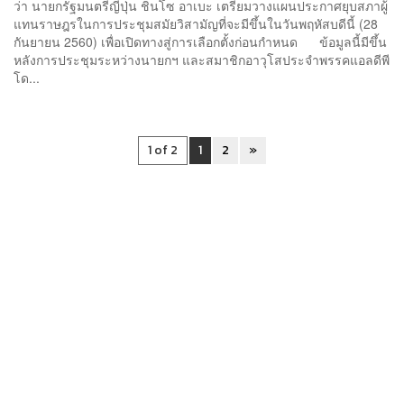
ว่า นายกรัฐมนตรีญี่ปุ่น ชินโซ อาเบะ เตรียมวางแผนประกาศยุบสภาผู้
แทนราษฎรในการประชุมสมัยวิสามัญที่จะมีขึ้นในวันพฤหัสบดีนี้ (28
กันยายน 2560) เพื่อเปิดทางสู่การเลือกตั้งก่อนกำหนด ข้อมูลนี้มีขึ้น
หลังการประชุมระหว่างนายกฯ และสมาชิกอาวุโสประจำพรรคแอลดีพี
โด...
1 of 2
1
2
»