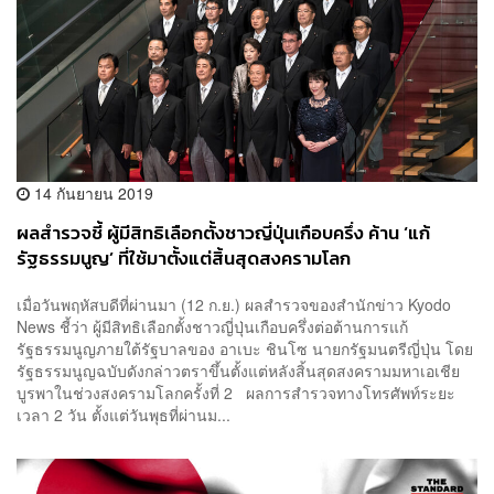
14 กันยายน 2019
ผลสำรวจชี้ ผู้มีสิทธิเลือกตั้งชาวญี่ปุ่นเกือบครึ่ง ค้าน ‘แก้
รัฐธรรมนูญ’ ที่ใช้มาตั้งแต่สิ้นสุดสงครามโลก
เมื่อวันพฤหัสบดีที่ผ่านมา (12 ก.ย.) ผลสำรวจของสำนักข่าว Kyodo
News ชี้ว่า ผู้มีสิทธิเลือกตั้งชาวญี่ปุ่นเกือบครึ่งต่อต้านการแก้
รัฐธรรมนูญภายใต้รัฐบาลของ อาเบะ ชินโซ นายกรัฐมนตรีญี่ปุ่น โดย
รัฐธรรมนูญฉบับดังกล่าวตราขึ้นตั้งแต่หลังสิ้นสุดสงครามมหาเอเชีย
บูรพาในช่วงสงครามโลกครั้งที่ 2 ผลการสำรวจทางโทรศัพท์ระยะ
เวลา 2 วัน ตั้งแต่วันพุธที่ผ่านม...