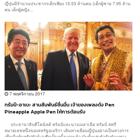
ญี่ปุ่นมีจำนวนประชากรเด็กเพียง 15.53 ล้านคน (เด็กผู้ชาย 7.95 ล้าน
คน เด็กผู้หญิง...
7 พฤศจิกายน 2017
ทรัมป์-อาเบะ สานสัมพันธ์ชื่นมื่น เจ้าของเพลงดัง Pen
Pineapple Apple Pen ให้การต้อนรับ
ประธานาธิบดีโดนัลด์ ทรัมป์และนางเมลาเนีย ทรัมป์ สตรี
หมายเลขหนึ่งของสหรัฐอเมริกา เดินทางเยือนญี่ปุ่นอย่างเป็นทางการ
เพื่อเริ่มต้นทริปทัวร์เอเชียเป็นครั้งแรกแล้ว นับตั้งแต่เข้ารับตำแหน่ง