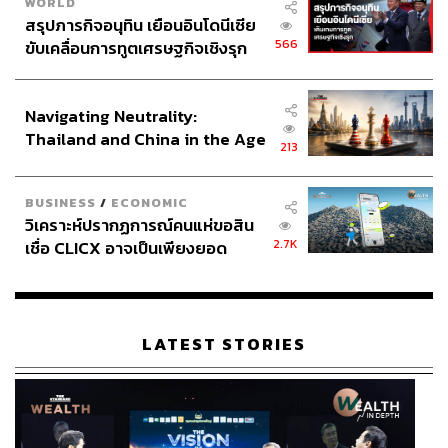
WORLD
สรุปภารกิจอนุทิน เยือนอินโดนีเซีย
566
ขับเคลื่อนการทูตเศรษฐกิจเชิงรุก
ประกาศหุ้นส่วนยุทธศาสตร์ไทย –
อินโดนีเซีย
Navigating Neutrality:
Thailand and China in the Age
213
of a New Global Order
BUSINESS
/
ECONOMIC
วิเคราะห์ปรากฏการณ์คนแห่ขอสิน
2.7K
เชื่อ CLICX อาจเป็นเพียงยอด
ภูเขาน้ำแข็ง ของปัญหาหนี้ครัว
เรือนไทยที่ถูกซุกไว้
LATEST STORIES