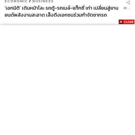
ECONOMIC
/
BUSINESS
‘เอกนิติ’ เดินหน้าโละ รถตู้-รถเมล์-แท็กซี่ เก่า เปลี่ยนสู่ยาน
...
ยนต์พลังงานสะอาด เล็งดึงเอกชนร่วมกำจัดซากรถ
News
Wealth
Pop
Podcast
Video
Now
Opinion
Careers
Events
Privacy
About
Contact
Policy
FOR
ADVERTISING
MEMBERSHIP