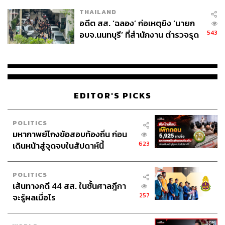
EU บังคับปีหน้า
THAILAND
อดีต สส. ‘ฉลอง’ ก่อเหตุยิง ‘นายก
543
อบจ.นนทบุรี’ ที่สำนักงาน ตำรวจรุด
ลงพื้นที่
EDITOR'S PICKS
POLITICS
มหากาพย์โกงข้อสอบท้องถิ่น ก่อน
623
เดินหน้าสู่จุดจบในสัปดาห์นี้
POLITICS
เส้นทางคดี 44 สส. ในชั้นศาลฎีกา
257
จะรู้ผลเมื่อไร