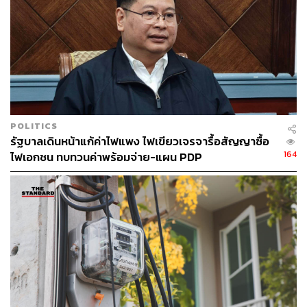
POLITICS
รัฐบาลเดินหน้าแก้ค่าไฟแพง ไฟเขียวเจรจารื้อสัญญาซื้อ
164
ไฟเอกชน ทบทวนค่าพร้อมจ่าย-แผน PDP