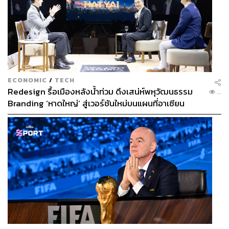
ECONOMIC
/
TECH
Redesign รื้อเมืองหลังน้ำท่วม ดึงเสน่ห์พหุวัฒนธรรม
...
Branding ‘หาดใหญ่’ สู่เวอร์ชันใหม่บนแผนที่อาเซียน