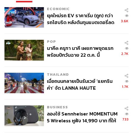
ECONOMIC
ยุคใหม่รถ EV ราคาเริ่ม (ถูก) กว่า
3.6K
รถไฮบริด หลังต้นทุนแบตเตอรี่ลด
ลง - จีนแห่บุกตลาดเกิดใหม่
POP
นาคี๓ ครุฑา นาคี เผยภาพชุดแรก
2.7K
พร้อมปักวันฉาย 22 ต.ค. นี้
THAILAND
เมื่อถนนกลายเป็นรันเวย์ ‘แยกริน
1.7K
คำ’ จัด LANNA HAUTE
COUTURE กลางสายฝน
BUSINESS
ลองใช้ Sennheiser MOMENTUM
733
5 Wireless หูฟัง 14,990 บาท ที่ให้
ผู้ใช้ถอดเปลี่ยนแบตเองได้ ก่อนกฎ