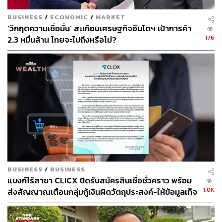
BUSINESS
/
ECONOMIC
/
MARKET
‘วิกฤตความเชื่อมั่น’ สะเทือนเศรษฐกิจอินโดฯ เป้าการค้า
176
2.3 หมื่นล้าน ไทยจะไปถึงหรือไม่?
16
ABOUT THE AUTHOR
ชุตินันท์ สงวนประสิทธิ์
Content Creator สำนักข่าว THE
STANDARD
BUSINESS
/
BUSINESS
แบงก์ไร้สาขา CLICX ปิดรับสมัครสินเชื่อชั่วคราว พร้อม
1.0K
ส่งสัญญาณเตือนกลุ่มกู้เงินผิดวัตถุประสงค์-ให้ข้อมูลเท็จ
เตรียมดำเนินคดีเด็ดขาด