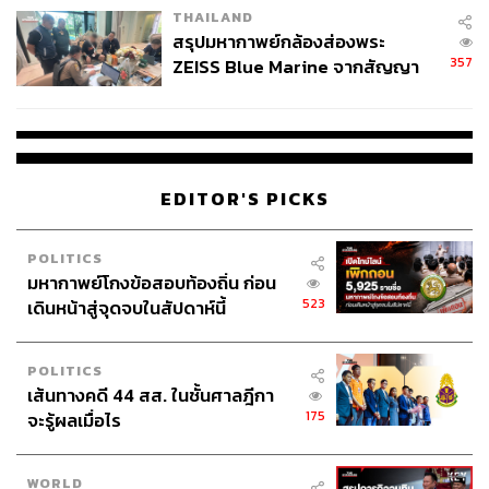
THAILAND
สรุปมหากาพย์กล้องส่องพระ
357
ZEISS Blue Marine จากสัญญา
ผลิต 8.3 ล้าน สู่ข้อพิพาท ‘มา
เวลล์ฯ’ ฟ้อง ‘โทน บางแค’ ผิดนัด
จ่ายหนี้-แอบระบุแบรนด์
EDITOR'S PICKS
POLITICS
มหากาพย์โกงข้อสอบท้องถิ่น ก่อน
523
เดินหน้าสู่จุดจบในสัปดาห์นี้
POLITICS
เส้นทางคดี 44 สส. ในชั้นศาลฎีกา
175
จะรู้ผลเมื่อไร
WORLD