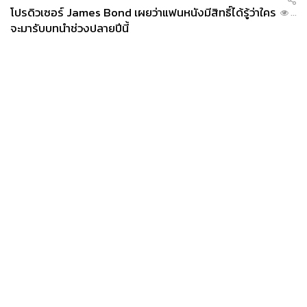
โปรดิวเซอร์ James Bond เผยว่าแฟนหนังมีสิทธิ์ได้รู้ว่าใคร
...
จะมารับบทนำช่วงปลายปีนี้
News
Wealth
Pop
Podcast
Video
Now
Opinion
Careers
Events
Privacy
About
Contact
Policy
FOR
ADVERTISING
MEMBERSHIP