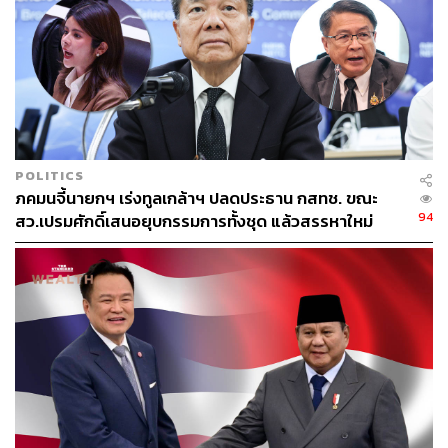
ช่วยเหลือภาคธุรกิจและแรงงานอย่างทันการณ์เป็นเรื่อง
จำเป็นเร่งด่วน และต้องเน้นการเข้าถึงกลุ่มเปราะบางให้ทั่วถึง
และตรงจุดมากที่สุด ซึ่งภาครัฐได้ทยอยออกมาตรการช่วย
เหลือ รวมถึงธนาคารแห่งประเทศไทยที่ได้ออกมาตรการช่วย
เหลือลูกหนี้เพื่อบรรเทาผลกระทบจากสถานการณ์ดังกล่าว
POLITICS
ภคมนจี้นายกฯ เร่งทูลเกล้าฯ ปลดประธาน กสทช. ขณะ
พิสูจน์อักษร: ภาสิณี เพิ่มพันธุ์พงศ์
94
สว.เปรมศักดิ์เสนอยุบกรรมการทั้งชุด แล้วสรรหาใหม่
สามารถติดตาม THE STANDARD WEALTH
ผ่านแอปพลิเคชันต่างๆ ที่คุณสะดวกหรือใช้งานอยู่แล้วได้เลย
TAGS:
เศรษฐกิจ
ธนาคารแห่งประเทศไทย
ผู้ใช้แรงงาน
แรงงาน
เชื้อไวรัสโคโรนา
COVID-19