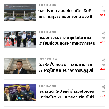
THAILAND
กองปราบฯ สอบเข้ม ‘อดีตอธิบดี
557
สถ.’ คดีทุจริตสอบท้องถิ่น แจ้ง 6
ข้อหาหนัก จ่อชง ป.ป.ช. 12 ส.ค. นี้
THAILAND
ครอบครัวรับร่าง ฮลุน โซโล่ แล้ว
465
เตรียมส่งชันสูตรหาสาเหตุการเสีย
ชีวิต
INTERVIEW
ไขรหัสตั้ง ผบ.ตร. ‘ความสามารถ
442
vs อาวุโส’ และอนาคตการปฏิรูปสี
กากี กับ พล.ต.อ. เอก อังสนานนท์
THAILAND
‘ธนารัตน์’ ให้ปากคำตำรวจไซเบอร์
364
แฉช่องโหว่ 20 หน่วยงานรัฐ ยันไร้
นัยทางการเมือง