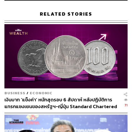
กรณีที่ 2 การล็อกดาวน์เข้มงวดทั่วประเทศเหมือนการระบาด
ระลอกแรก ซึ่งหากใช้ระยะเวลา 1 เดือน คาดว่าจะกระทบต่อ
RELATED STORIES
กิจกรรมทางเศรษฐกิจและส่งผลกระทบราว
2-2.5% ของ
GDP
กรณีที่ 3 หากมาตรการปานกลางไม่ได้ผล ยังมีการระบาด
เพิ่มขึ้นจนทำให้ต้องใช้มาตรการเข้มงวด จะส่งผลยืดเยื้อกว่า
2 กรณีแรก อีกทั้งกระทบต่อการฟื้นตัวช่วงครึ่งปีหลัง ในภาพ
รวมคาดว่าจะส่งผลกระทบราว 3-4% ของ GDP
ขณะเดียวกันยังต้องติดตาม 3 ปัจจัยเพื่อประเมินผลกระทบ
เศรษฐกิจ ได้แก่ ประสิทธิผลของมาตรการรัฐบาลที่ออกมา
เพื่อพยุงเศรษฐกิจ การกระจายวัคซีนต้านโควิด-19 แผนการ
BUSINESS
/
ECONOMIC
เปิดรับนักท่องเที่ยวต่างชาติ และความเป็นไปได้ที่จะกลับมา
เงินบาท ‘แข็งค่า’ หนักสุดรอบ 6 สัปดาห์ หลังปฏิบัติการ
แพร่ระบาดระลอกใหม่ โดยเฉพาะในช่วงครึ่งปีหลัง 2564
71
แทรกแซงเยนของสหรัฐฯ-ญี่ปุ่น Standard Chartered
เปิดเป้าสิ้นปีนี้จ่อแข็งต่อแตะ 32.50 บาทต่อดอลลาร์
ขณะที่หลายภาคธุรกิจและครัวเรือนมีฐานะการเงินที่เปราะ
บางมากขึ้นจากการระบาดระลอกแรก ทำให้ความสามารถ
ในการรองรับแรงกระแทกทางเศรษฐกิจน้อยลง ดังนั้นการ