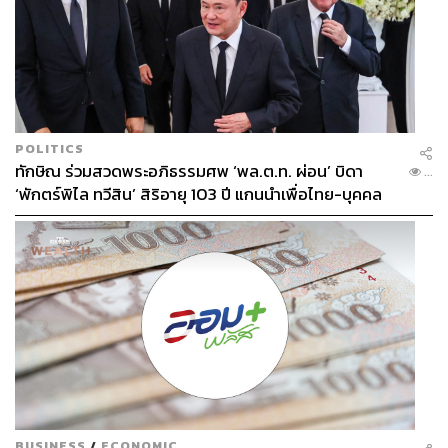
POLITICS
ทักษิณ ร่วมสวดพระอภิธรรมศพ ‘พล.ต.ท. ผ่อน’ บิดา
...
‘พักตร์พิไล ทวีสิน’ สิริอายุ 103 ปี แกนนำเพื่อไทย-บุคคล
หลากวงการร่วมอาลัย
BUSINESS
/
ECONOMIC