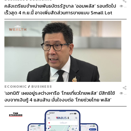
คลังเตรียมจำหน่ายพันธบัตรรัฐบาล ‘ออมพลัส’ รอบถัดไป
...
เร็วสุด 4 ก.ย.นี้ อาจเพิ่มสัดส่วนการขายแบบ Small Lot
First มากขึ้น
ECONOMIC
/
BUSINESS
‘เอกนิติ’ เผยอยู่ระหว่างหารือ ‘ไทยเที่ยวไทยพลัส’ มีสิทธิใช้
...
งบจากเงินกู้ 4 แสนล้าน มั่นใจงบต่อ ‘ไทยช่วยไทย พลัส’
เฟส 2 มีเพียงพอ