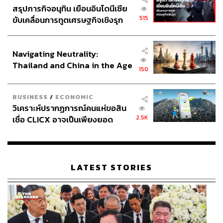
สรุปภารกิจอนุทิน เยือนอินโดนีเซีย
515
ขับเคลื่อนการทูตเศรษฐกิจเชิงรุก
ประกาศหุ้นส่วนยุทธศาสตร์ไทย –
อินโดนีเซีย
Navigating Neutrality:
Thailand and China in the Age
150
of a New Global Order
BUSINESS
/
ECONOMIC
วิเคราะห์ปรากฏการณ์คนแห่ขอสิน
2.5K
เชื่อ CLICX อาจเป็นเพียงยอด
ภูเขาน้ำแข็ง ของปัญหาหนี้ครัว
เรือนไทยที่ถูกซุกไว้
LATEST STORIES