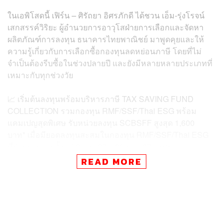
ในเอพิโสดนี้ เฟิร์น – ศิรัถยา อิศรภักดี ได้ชวน เอ็ม-รุ่งโรจน์
เสกสรรค์วิริยะ ผู้อำนวยการอาวุโสฝ่ายการเลือกและจัดหา
ผลิตภัณฑ์การลงทุน ธนาคารไทยพาณิชย์ มาพูดคุยและให้
ความรู้เกี่ยวกับการเลือกซื้อกองทุนลดหย่อนภาษี โดยที่ไม่
จำเป็นต้องรีบซื้อในช่วงปลายปี และยังมีหลายหลายประเภทที่
เหมาะกับทุกช่วงวัย
📈 เริ่มต้นลงทุนพร้อมบริหารภาษี TAX SAVING FUND
COLLECTION รวมกองทุน RMF/SSF/Thai ESG พร้อม
แคมเปญสุดพิเศษ รับหน่วยลงทุน SCBSFF สูงสุด 1,600
บาท* เมื่อมียอดลงทุนสะสมในกองทุน RMF/SSF/Thai ESG
ที่ร่วมรายการตั้งแต่ 2 ก.ย. 67 – 30 ธ.ค. 67 ลงทุน สะดวก
ง่าย ผ่านแอป SCB EASY
READ MORE
📲 รายละเอียดเพิ่มเติม คลิก!
https://link.scb/47KtDwJ
*เงื่อนไขรายการส่งเสริมการขายและกองทุนรวมที่ร่วม
รายการเป็นไปตามที่บลจ.ไทยพาณิชย์กำหนด • กองทุนรวมนี้
มีลักษณะเฉพาะและความเสี่ยงเฉพาะ ผู้ลงทุนควรทำความ