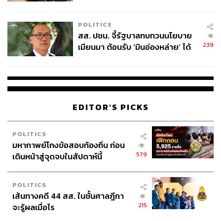
ไทยพลัส’ เฟส 2 รอประเมินความ
เหมาะสม
POLITICS
สส. ปชน. จี้รัฐบาลทบทวนนโยบาย
239
เมียนมา ต้อนรับ ‘มินอ่องหล่าย’ ได้
แค่สัญญาว่างเปล่า
EDITOR'S PICKS
POLITICS
มหากาพย์โกงข้อสอบท้องถิ่น ก่อน
579
เดินหน้าสู่จุดจบในสัปดาห์นี้
POLITICS
เส้นทางคดี 44 สส. ในชั้นศาลฎีกา
215
จะรู้ผลเมื่อไร