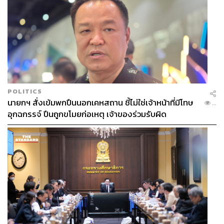
POLITICS
นายกฯ สั่งเข้มพกปืนนอกเคหสถาน ชี้ไม่ใช่เจ้าหน้าที่มีโทษ
...
อุกฉกรรจ์ ปืนถูกขโมยก่อเหตุ เจ้าของร่วมรับผิด