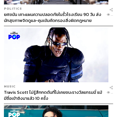
POLITICS
ยศชนัน เคาะแผนความปลอดภัยในรั้วโรงเรียน 90 วัน ส่ง
...
นักสุขภาพจิตดูแล-คุมเข้มคัดกรองสิ่งผิดกฎหมาย
MUSIC
Travis Scott ไม่รู้สึกกดดันที่ไม่เคยชนะรางวัลแกรมมี่ แม้
...
มีชื่อเข้าชิงมาแล้ว 10 ครั้ง