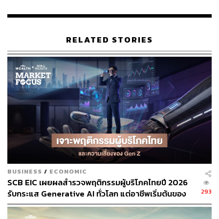
RELATED STORIES
102
ABOUT THE AUTHOR
THE STANDARD WEALTH
สำนักข่าวเศรษฐกิจ ธุรกิจ และการลงทุน โดย
ทีมข่าว THE STANDARD
BUSINESS
/
ECONOMIC
SCB EIC เผยผลสำรวจพฤติกรรมผู้บริโภคไทยปี 2026
293
รับกระแส Generative AI ทั่วโลก แต่อาชีพเริ่มต้นของ
Gen Z เผชิญความเสี่ยงความมั่นคง