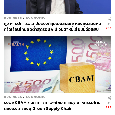
BUSINESS
/
ECONOMIC
ผู้ว่าฯ ธปท. เร่งแก้ปมแบงก์คุมเข้มสินเชื่อ หลังสัดส่วนหนี้
292
ครัวเรือนไทยลดต่ำสุดรอบ 6 ปี จับตาหนี้เสียปีนี้จ่อขยับ
ขึ้น
BUSINESS
/
ECONOMIC
รับมือ CBAM กติกาการค้าโลกใหม่ ภาคอุตสาหกรรมไทย
297
ต้องเร่งเครื่องสู่ Green Supply Chain