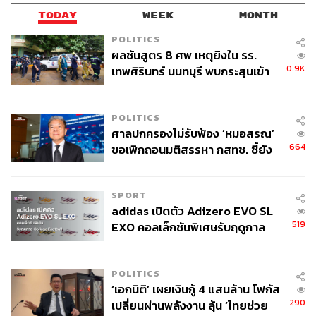
TODAY
WEEK
MONTH
POLITICS
ผลชันสูตร 8 ศพ เหตุยิงใน รร.
0.9K
เทพศิรินทร์ นนทบุรี พบกระสุนเข้า
จุดสำคัญ ‘ศีรษะ-หน้าอก’ ครูถูกยิง
4 นัด จากระยะไกล
POLITICS
ศาลปกครองไม่รับฟ้อง ‘หมอสรณ’
664
ขอเพิกถอนมติสรรหา กสทช. ชี้ยัง
ไม่ใช่ผู้เดือดร้อนเสียหาย
SPORT
adidas เปิดตัว Adizero EVO SL
519
EXO คอลเล็กชันพิเศษรับฤดูกาล
College Football
POLITICS
‘เอกนิติ’ เผยเงินกู้ 4 แสนล้าน โฟกัส
290
เปลี่ยนผ่านพลังงาน ลุ้น ‘ไทยช่วย