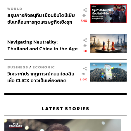
WORLD
สรุปภารกิจอนุทิน เยือนอินโดนีเซีย
546
ขับเคลื่อนการทูตเศรษฐกิจเชิงรุก
ประกาศหุ้นส่วนยุทธศาสตร์ไทย –
อินโดนีเซีย
Navigating Neutrality:
Thailand and China in the Age
181
of a New Global Order
BUSINESS
/
ECONOMIC
วิเคราะห์ปรากฏการณ์คนแห่ขอสิน
2.6K
เชื่อ CLICX อาจเป็นเพียงยอด
ภูเขาน้ำแข็ง ของปัญหาหนี้ครัว
เรือนไทยที่ถูกซุกไว้
LATEST STORIES