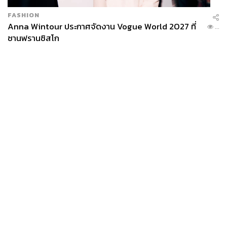
FASHION
Anna Wintour ประกาศจัดงาน Vogue World 2027 ที่
...
ซานฟรานซิสโก
News
Wealth
Pop
Podcast
Video
Now
Opinion
Careers
Events
Privacy
About
Contact
Policy
FOR
ADVERTISING
MEMBERSHIP