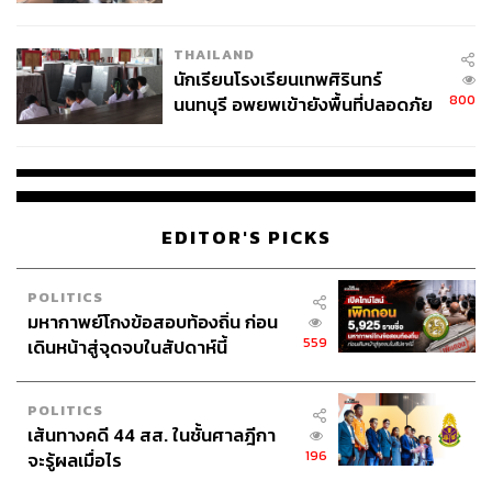
ผลิต 8.3 ล้าน สู่ข้อพิพาท ‘มา
เวลล์ฯ’ ฟ้อง ‘โทน บางแค’ ผิดนัด
THAILAND
จ่ายหนี้-แอบระบุแบรนด์
นักเรียนโรงเรียนเทพศิรินทร์
800
นนทบุรี อพยพเข้ายังพื้นที่ปลอดภัย
ชั่วคราว หลังเหตุใช้อาวุธปืนภายใน
โรงเรียนคลี่คลาย
EDITOR'S PICKS
POLITICS
มหากาพย์โกงข้อสอบท้องถิ่น ก่อน
559
เดินหน้าสู่จุดจบในสัปดาห์นี้
POLITICS
เส้นทางคดี 44 สส. ในชั้นศาลฎีกา
196
จะรู้ผลเมื่อไร