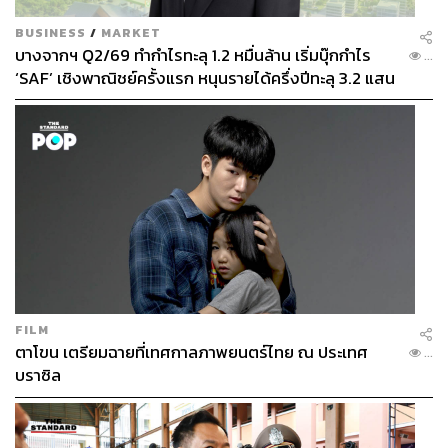
BUSINESS
/
MARKET
บางจากฯ Q2/69 ทำกำไรทะลุ 1.2 หมื่นล้าน เริ่มบุ๊กกำไร
...
‘SAF’ เชิงพาณิชย์ครั้งแรก หนุนรายได้ครึ่งปีทะลุ 3.2 แสน
ล้าน
FILM
ตาโขน เตรียมฉายที่เทศกาลภาพยนตร์ไทย ณ ประเทศ
...
บราซิล