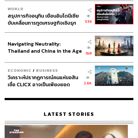
WORLD
สรุปภารกิจอนุทิน เยือนอินโดนีเซีย
539
ขับเคลื่อนการทูตเศรษฐกิจเชิงรุก
ประกาศหุ้นส่วนยุทธศาสตร์ไทย –
อินโดนีเซีย
Navigating Neutrality:
Thailand and China in the Age
168
of a New Global Order
ECONOMIC
/
BUSINESS
วิเคราะห์ปรากฏการณ์คนแห่ขอสิน
2.6K
เชื่อ CLICX อาจเป็นเพียงยอด
ภูเขาน้ำแข็ง ของปัญหาหนี้ครัว
เรือนไทยที่ถูกซุกไว้
LATEST STORIES