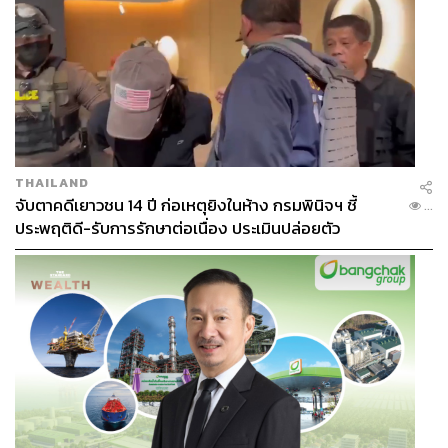
THAILAND
จับตาคดีเยาวชน 14 ปี ก่อเหตุยิงในห้าง กรมพินิจฯ ชี้
...
ประพฤติดี-รับการรักษาต่อเนื่อง ประเมินปล่อยตัว