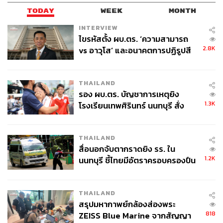
TODAY
WEEK
MONTH
INTERVIEW
ไขรหัสตั้ง ผบ.ตร. ‘ความสามารถ
2.8K
vs อาวุโส’ และอนาคตการปฏิรูปสี
กากี กับ พล.ต.อ. เอก อังสนานนท์
THAILAND
รอง ผบ.ตร. บัญชาการเหตุยิง
1.3K
โรงเรียนเทพศิรินทร์ นนทบุรี สั่ง
ค้นหา 2 รอบยืนยันไร้คนติดค้าง พบ
ศพปู่-ย่าที่บ้านพักผู้ก่อเหตุ
THAILAND
สื่อนอกจับตากราดยิง รร. ใน
1.2K
นนทบุรี ชี้ไทยมีอัตราครอบครองปืน
สูงในระดับต้นของภูมิภาค
THAILAND
สรุปมหากาพย์กล้องส่องพระ
818
ZEISS Blue Marine จากสัญญา