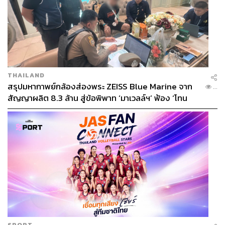
THAILAND
สรุปมหากาพย์กล้องส่องพระ ZEISS Blue Marine จาก
...
สัญญาผลิต 8.3 ล้าน สู่ข้อพิพาท ‘มาเวลล์ฯ’ ฟ้อง ‘โทน
บางแค’ ผิดนัดจ่ายหนี้-แอบระบุแบรนด์
SPORT