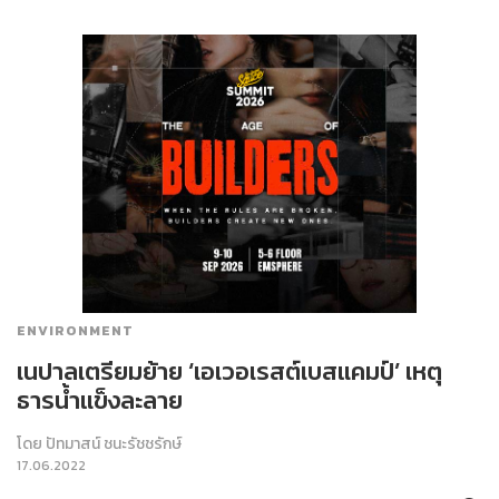
ENVIRONMENT
เนปาลเตรียมย้าย ‘เอเวอเรสต์เบสแคมป์’ เหตุ
ธารน้ำแข็งละลาย
โดย
ปัทมาสน์ ชนะรัชชรักษ์
17.06.2022