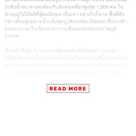
ระดับน้ำทะเล และต้อนรับนักท่องเที่ยวสูงสุด 1,500 คน ใน
ช่วงฤดูใบไม้ผลิที่ผู้คนนิยมมาปีนเขา อย่างไรก็ตาม พื้นที่ดัง
กล่าวตั้งอยู่บนธารน้ำแข็งคุมบู (Khumbu Glacier) ซึ่งบางตัว
ลงอย่างรวดเร็วเนื่องจากการเปลี่ยนแปลงของสภาพภูมิ
อากาศ
เจ้าหน้าที่ประจำเอเวอเรสต์เบสแคมป์เปิดเผยว่า พวกเขา
ได้ยินเสียงน้ำแข็งแตกตัวหรือก้อนหินหล่นบ่อยขึ้น ขณะที่เจ้า
หน้าที่บางคนเผชิญกับเหตุการณ์ขวัญผวา เมื่อตื่นขึ้นมาแล้ว
พบว่าพื้นที่ที่ตัวเองนอนอยู่เกิดรอยแตกของน้ำแข็ง จนรู้สึก
ใจหายว่าตัวเองอาจตกลงไปในรอยแยกขณะที่หลับอยู่ก็เป็น
ได้
READ MORE
ทำเลที่ทางการเนปาลเล็งว่าจะเปิดเป็นพื้นที่ใหม่นั้นจะอยู่ต่ำ
กว่าจุดเดิมราว 200-400 เมตร และไม่ได้มีน้ำแข็งปกคลุมอยู่
ตลอดปี โดยทุกฝ่ายที่เกี่ยวข้องจะร่วมหารือกันเพื่อหาข้อสรุป
และประกาศสถานที่ใหม่อย่างเป็นทางการต่อไป