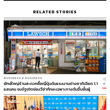
28753
RELATED STORIES
TAGS:
Nepal
น้ำแข็งละลาย
EVEREST BASE CAMP
370
BUSINESS
/
BUSINESS
ABOUT THE AUTHOR
ยักษ์ใหญ่ร้านสะดวกซื้อญี่ปุ่นดันแรงงานต่างชาติเฉียด 1.1
ปัทมาสน์ ชนะรัชชรักษ์
144
แสนคน ชงรัฐเปิดช่องวีซ่าทักษะเฉพาะทางดันขึ้นชั้นผู้
Content Creator ข่าวต่างประเทศ
จัดการ