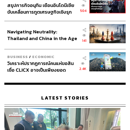
สรุปภารกิจอนุทิน เยือนอินโดนีเซีย
504
ขับเคลื่อนการทูตเศรษฐกิจเชิงรุก
ประกาศหุ้นส่วนยุทธศาสตร์ไทย –
อินโดนีเซีย
Navigating Neutrality:
Thailand and China in the Age
141
of a New Global Order
BUSINESS
/
ECONOMIC
วิเคราะห์ปรากฏการณ์คนแห่ขอสิน
2.4K
เชื่อ CLICX อาจเป็นเพียงยอด
ภูเขาน้ำแข็ง ของปัญหาหนี้ครัว
เรือนไทยที่ถูกซุกไว้
LATEST STORIES