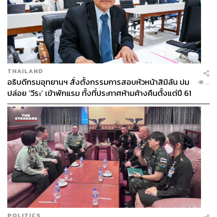
THAILAND
อธิบดีกรมอุทยานฯ สั่งตั้งกรรมการสอบหัวหน้าสิมิลัน ปม
...
ปล่อย ‘วีระ’ เข้าพักแรม ทั้งที่ประกาศห้ามค้างคืนตั้งแต่ปี 61
POLITICS