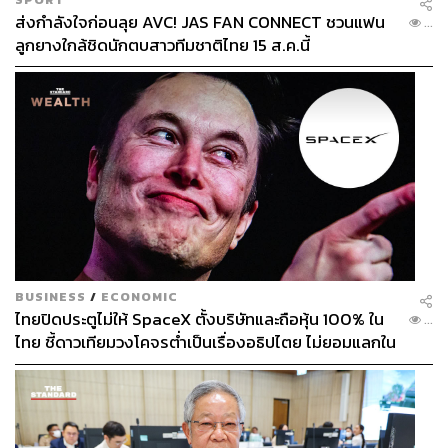
ส่งกำลังใจก่อนลุย AVC! JAS FAN CONNECT ชวนแฟน
...
ลูกยางใกล้ชิดนักตบสาวทีมชาติไทย 15 ส.ค.นี้
BUSINESS
/
ECONOMIC
ไทยปิดประตูไม่ให้ SpaceX ตั้งบริษัทและถือหุ้น 100% ใน
...
ไทย ชี้ดาวเทียมวงโคจรต่ำเป็นเรื่องอธิปไตย ไม่ยอมแลกใน
โต๊ะเจรจาการค้า