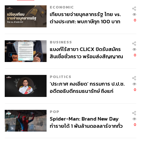
ECONOMIC
เทียบรายจ่ายบุคลากรรัฐ ไทย vs.
0
ต่างประเทศ: พบภาษีทุก 100 บาท
ของคนไทยใช้ไปกับข้าราชการเฉียด
40 บาท
BUSINESS
แบงก์ไร้สาขา CLICX ปิดรับสมัคร
0
สินเชื่อชั่วคราว พร้อมส่งสัญญาณ
เตือนกลุ่มกู้เงินผิดวัตถุประสงค์-ให้
ข้อมูลเท็จ เตรียมดำเนินคดีเด็ดขาด
POLITICS
‘ประภาศ คงเอียด’ กรรมการ ป.ป.ช.
0
อดีตอธิบดีกรมธนารักษ์ ถึงแก่
อนิจกรรม
POP
Spider-Man: Brand New Day
0
ทำรายได้ 1 พันล้านดอลลาร์จากทั่ว
โลกภายใน 6 วัน