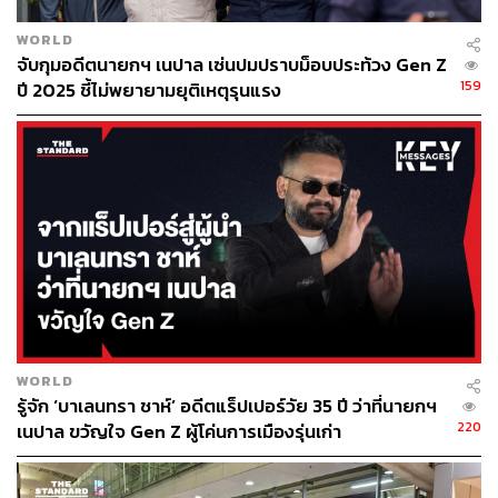
WORLD
จับกุมอดีตนายกฯ เนปาล เซ่นปมปราบม็อบประท้วง Gen Z
159
ปี 2025 ชี้ไม่พยายามยุติเหตุรุนแรง
WORLD
รู้จัก ‘บาเลนทรา ชาห์’ อดีตแร็ปเปอร์วัย 35 ปี ว่าที่นายกฯ
220
เนปาล ขวัญใจ Gen Z ผู้โค่นการเมืองรุ่นเก่า