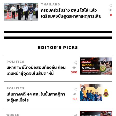
THAILAND
ครอบครัวรับร่าง ฮลุน โซโล่ แล้ว
0
เตรียมส่งชันสูตรหาสาเหตุการเสีย
ชีวิต
EDITOR'S PICKS
POLITICS
มหากาพย์โกงข้อสอบท้องถิ่น ก่อน
500
เดินหน้าสู่จุดจบในสัปดาห์นี้
POLITICS
เส้นทางคดี 44 สส. ในชั้นศาลฎีกา
152
จะรู้ผลเมื่อไร
WORLD