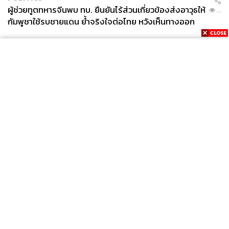
ผู้ช่วยทูตทหารจีนพบ ทบ. ยืนยันไร้ส่วนเกี่ยวข้องส่งอาวุธให้
...
กัมพูชาใช้รบชายแดน ย้ำจริงใจต่อไทย หวังเห็นทางออก
สันติวิธี
News
Wealth
Pop
Podcast
Video
Now
Opinion
Careers
Events
Privacy
About
Contact
Policy
FOR
ADVERTISING
MEMBERSHIP