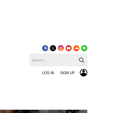
LOG IN
SIGN UP