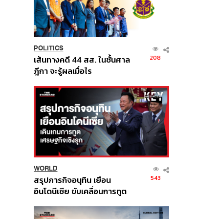
POLITICS
208
เส้นทางคดี 44 สส. ในชั้นศาล
ฎีกา จะรู้ผลเมื่อไร
WORLD
543
สรุปภารกิจอนุทิน เยือน
อินโดนีเซีย ขับเคลื่อนการทูต
เศรษฐกิจเชิงรุก ประกาศหุ้น
ส่วนยุทธศาสตร์ไทย –