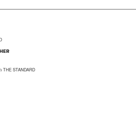
D
HER
าว THE STANDARD