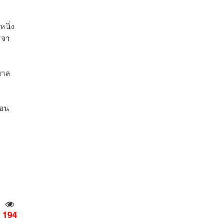
หนึ่ง
รจา
บาล
่อน
194