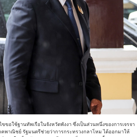
อนไขขอใช้ฐานทัพเรือในจังหวัดพังงา ซึ่งเป็นส่วนหนึ่งของการเจรจา
คพาณิชย์ รัฐมนตรีช่วยว่าการกระทรวงกลาโหม ได้ออกมาให้