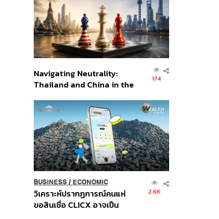
อินโดนีเซีย
Navigating Neutrality:
174
Thailand and China in the
Age of a New Global
Order
BUSINESS
/
ECONOMIC
2.6K
วิเคราะห์ปรากฏการณ์คนแห่
ขอสินเชื่อ CLICX อาจเป็น
เพียงยอดภูเขาน้ำแข็ง ของ