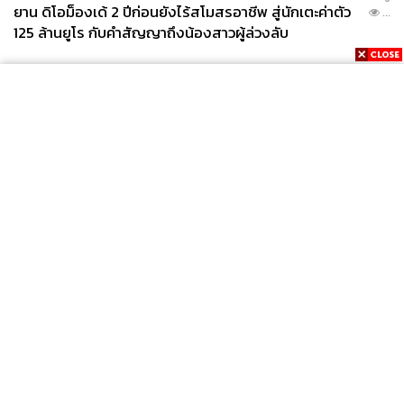
ยาน ดิโอม็องเด้ 2 ปีก่อนยังไร้สโมสรอาชีพ สู่นักเตะค่าตัว
...
125 ล้านยูโร กับคำสัญญาถึงน้องสาวผู้ล่วงลับ
News
Wealth
Pop
Podcast
Video
Now
Opinion
Careers
Events
Privacy
About
Contact
Policy
FOR
ADVERTISING
MEMBERSHIP