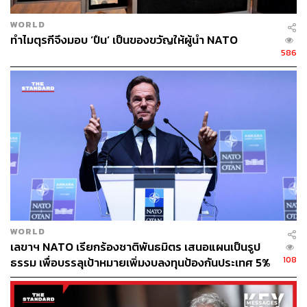
ภาพ:
Erkin Keci / Anadolu Agency via Getty Images
อ้างอิง:
WORLD
https://www.aljazeera.com/news/2023/5/29/nato-troo
ทำไมตุรกีจึงมอบ ‘ปืน’ เป็นของขวัญให้ผู้นำ NATO
ps-form-security-cordons-in-kosovo-as-serbs-protest
586
https://www.reuters.com/world/europe/nato-soldiers-
deploy-around-kosovo-town-halls-standoff-with-serb-
protesters-2023-05-29/
TAGS:
Kosovo
Serbia
องค์การสนธิสัญญาป้องกันแอตแลนติกเหนือ (NATO)
WORLD
เลขาฯ NATO เรียกร้องชาติพันธมิตร เสนอแผนเป็นรูป
108
ธรรม เพื่อบรรลุเป้าหมายเพิ่มงบลงทุนป้องกันประเทศ 5%
ของ GDP
151