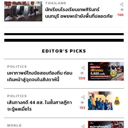
THAILAND
จ่ายหนี้-แอบระบุแบรนด์
นักเรียนโรงเรียนเทพศิรินทร์
786
นนทบุรี อพยพเข้ายังพื้นที่ปลอดภัย
ชั่วคราว หลังเหตุใช้อาวุธปืนภายใน
โรงเรียนคลี่คลาย
EDITOR'S PICKS
POLITICS
มหากาพย์โกงข้อสอบท้องถิ่น ก่อน
559
เดินหน้าสู่จุดจบในสัปดาห์นี้
POLITICS
เส้นทางคดี 44 สส. ในชั้นศาลฎีกา
193
จะรู้ผลเมื่อไร
WORLD