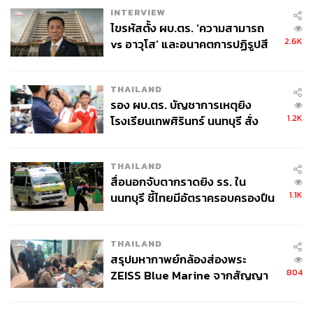
INTERVIEW
ไขรหัสตั้ง ผบ.ตร. ‘ความสามารถ
2.6K
vs อาวุโส’ และอนาคตการปฏิรูปสี
กากี กับ พล.ต.อ. เอก อังสนานนท์
THAILAND
รอง ผบ.ตร. บัญชาการเหตุยิง
1.2K
โรงเรียนเทพศิรินทร์ นนทบุรี สั่ง
ค้นหา 2 รอบยืนยันไร้คนติดค้าง พบ
ศพปู่-ย่าที่บ้านพักผู้ก่อเหตุ
THAILAND
สื่อนอกจับตากราดยิง รร. ใน
1.1K
นนทบุรี ชี้ไทยมีอัตราครอบครองปืน
สูงในระดับต้นของภูมิภาค
THAILAND
สรุปมหากาพย์กล้องส่องพระ
804
ZEISS Blue Marine จากสัญญา
ผลิต 8.3 ล้าน สู่ข้อพิพาท ‘มา
เวลล์ฯ’ ฟ้อง ‘โทน บางแค’ ผิดนัด