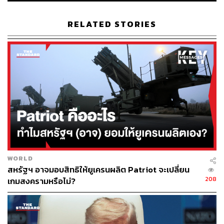
พร้อมเรียกร้องให้ชาวเซิร์บในโคโซโวหลีกเลี่ยงการปะทะกับ
ทหารของ NATO
RELATED STORIES
สถานการณ์ตึงเครียดดังกล่าวมีขึ้นหลังชาวเซิร์บรวมตัว
ชุมนุมคัดค้านที่นายกเทศมนตรีเชื้อสายแอลเบเนียได้เข้ารับ
ตำแหน่งในพื้นที่ทางตอนเหนือของโคโซโว ซึ่งเป็นบริเวณที่
ชาวเซิร์บอาศัยอยู่กันหนาแน่น เนื่องจากพวกเขาต้องการที่จะ
เห็นคนในท้องถิ่นได้มีโอกาสปกครองตัวเองมากขึ้น แต่ก็ไม่
ได้รับการตอบสนองจากทางการ
จนทำให้เมื่อช่วงปลายสัปดาห์ที่ผ่านมาเกิดเหตุปะทะกัน
ระหว่างผู้ประท้วงและตำรวจโคโซโวที่มาสลายม็อบด้วยการ
ฉีดน้ำและยิงแก๊สน้ำตาใส่ผู้ชุมนุม จนมีผู้บาดเจ็บจำนวนหนึ่ง
WORLD
สหรัฐฯ อาจมอบสิทธิให้ยูเครนผลิต Patriot จะเปลี่ยน
สำหรับสถานการณ์เมื่อช่วงเช้าวานนี้ (29 พฤษภาคม) ใน
208
เกมสงครามหรือไม่?
เมืองซเวคาน ผู้เห็นเหตุการณ์เล่าว่า ตำรวจของโคโซโวได้
ใช้สเปรย์พริกไทย เพื่อสลายการชุมนุมของชาวเซิร์บที่พังแนว
รั้วรักษาความปลอดภัยและพยายามบุกเข้าไปในอาคาร
เทศบาล