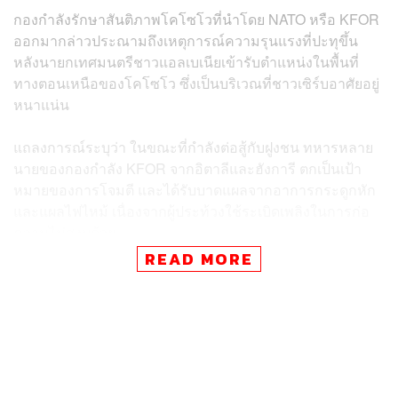
กองกำลังรักษาสันติภาพโคโซโวที่นำโดย NATO หรือ KFOR
ออกมากล่าวประณามถึงเหตุการณ์ความรุนแรงที่ปะทุขึ้น
หลังนายกเทศมนตรีชาวแอลเบเนียเข้ารับตำแหน่งในพื้นที่
ทางตอนเหนือของโคโซโว ซึ่งเป็นบริเวณที่ชาวเซิร์บอาศัยอยู่
หนาแน่น
แถลงการณ์ระบุว่า ในขณะที่กำลังต่อสู้กับฝูงชน ทหารหลาย
นายของกองกำลัง KFOR จากอิตาลีและฮังการี ตกเป็นเป้า
หมายของการโจมตี และได้รับบาดแผลจากอาการกระดูกหัก
และแผลไฟไหม้ เนื่องจากผู้ประท้วงใช้ระเบิดเพลิงในการก่อ
ความไม่สงบด้วย
READ MORE
คริสตอฟ ซาเลย์-โบบรอฟนิกสกี รัฐมนตรีว่าการกระทรวง
กลาโหมของฮังการี กล่าวว่า มีทหารฮังการีทั้งหมด 20 นายที่
ได้รับบาดเจ็บ ซึ่งในจำนวนดังกล่าวมี 7 นายที่อาการสาหัส
ซึ่งจะถูกนำตัวส่งกลับฮังการีเพื่อเข้ารับการรักษาโดยแพทย์ผู้
เชี่ยวชาญต่อไป ขณะที่ทหารจากอิตาลีก็ได้รับบาดเจ็บจาก
การปะทะเช่นกัน