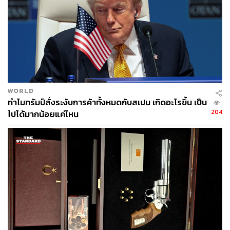
นอกจากนี้ผู้ประท้วงชาวเซิร์บยังได้ขว้างแก๊สน้ำตาและระเบิด
แสงใส่ทหารของ NATO ขณะเดียวกันก็มีการปะทะกับตำรวจ
ในเมืองซเวคานด้วย โดยผู้ประท้วงได้พ่นสีใส่ยานเกราะของ
NATO ด้วยตัวอักษร Z ซึ่งหมายถึงเครื่องหมายของรัสเซียที่
ใช้ในสงครามในยูเครน
WORLD
ในเมืองเลอโปซาวิค ใกล้กับชายแดนเซอร์เบีย กองกำลัง
ทำไมทรัมป์สั่งระงับการค้าทั้งหมดกับสเปน เกิดอะไรขึ้น เป็น
รักษาสันติภาพของสหรัฐฯ ได้เตรียมการปราบจลาจล โดยมี
204
ไปได้มากน้อยแค่ไหน
การวางลวดหนามรอบศาลากลาง เพื่อป้องกันไม่ให้ชาวเซิร์
บที่กำลังโกรธแค้นหลายร้อยคนบุกเข้ามาได้ แต่ภายหลังจาก
นั้นในวันเดียวกัน ผู้ประท้วงก็ได้ปาไข่ใส่รถของนายก
เทศมนตรีเมืองเลอโปซาวิคที่จอดอยู่
มิลอส วูเซวิช รัฐมนตรีกลาโหมของเซอร์เบีย กล่าวว่า วูซิช
ซึ่งเป็นผู้บัญชาการทหารสูงสุดของกองทัพเซอร์เบีย ได้สั่งยก
ระดับความพร้อมรบของกองทัพขึ้นสู่ระดับสูงสุดแล้ว