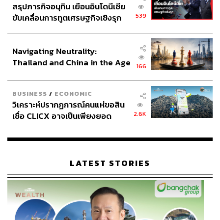
สรุปภารกิจอนุทิน เยือนอินโดนีเซีย
539
ขับเคลื่อนการทูตเศรษฐกิจเชิงรุก
ประกาศหุ้นส่วนยุทธศาสตร์ไทย –
อินโดนีเซีย
Navigating Neutrality:
Thailand and China in the Age
166
of a New Global Order
BUSINESS
/
ECONOMIC
วิเคราะห์ปรากฏการณ์คนแห่ขอสิน
2.6K
เชื่อ CLICX อาจเป็นเพียงยอด
ภูเขาน้ำแข็ง ของปัญหาหนี้ครัว
เรือนไทยที่ถูกซุกไว้
LATEST STORIES