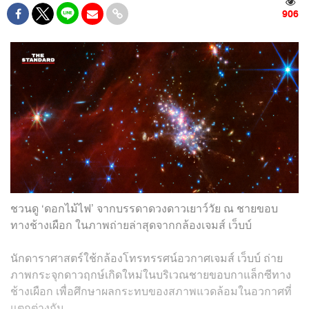
906
ชวนดู ‘ดอกไม้ไฟ’ จากบรรดาดวงดาวเยาว์วัย ณ ชายขอบ
ทางช้างเผือก ในภาพถ่ายล่าสุดจากกล้องเจมส์ เว็บบ์
นักดาราศาสตร์ใช้กล้องโทรทรรศน์อวกาศเจมส์ เว็บบ์ ถ่าย
ภาพกระจุกดาวฤกษ์เกิดใหม่ในบริเวณชายขอบกาแล็กซีทาง
ช้างเผือก เพื่อศึกษาผลกระทบของสภาพแวดล้อมในอวกาศที่
แตกต่างกัน