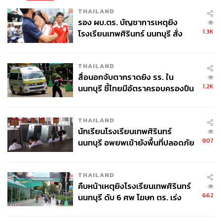
THAILAND
รอง ผบ.ตร. บัญชาการเหตุยิง
1.3K
โรงเรียนเทพศิรินทร์ นนทบุรี สั่ง
ค้นหา 2 รอบยืนยันไร้คนติดค้าง พบ
ศพปู่-ย่าที่บ้านพักผู้ก่อเหตุ
THAILAND
สื่อนอกจับตากราดยิง รร. ใน
1.2K
นนทบุรี ชี้ไทยมีอัตราครอบครองปืน
สูงในระดับต้นของภูมิภาค
THAILAND
นักเรียนโรงเรียนเทพศิรินทร์
807
นนทบุรี อพยพเข้ายังพื้นที่ปลอดภัย
ชั่วคราว หลังเหตุใช้อาวุธปืนภายใน
โรงเรียนคลี่คลาย
THAILAND
คืบหน้าเหตุยิงโรงเรียนเทพศิรินทร์
662
นนทบุรี ดับ 6 ศพ โฆษก ตร. เร่ง
สอบปมขโมยปืนปู่ก่อเหตุ