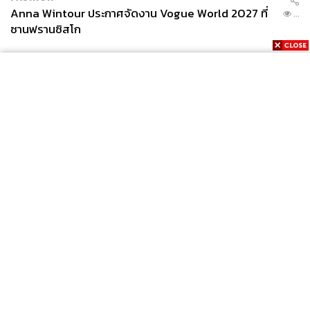
Anna Wintour ประกาศจัดงาน Vogue World 2027 ที่
...
ซานฟรานซิสโก
News
Wealth
Pop
Podcast
Video
Now
Opinion
Careers
Events
Privacy
About
Contact
Policy
FOR
ADVERTISING
MEMBERSHIP