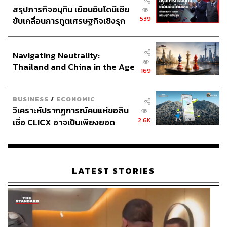
สรุปภารกิจอนุทิน เยือนอินโดนีเซีย
539
ขับเคลื่อนการทูตเศรษฐกิจเชิงรุก
ประกาศหุ้นส่วนยุทธศาสตร์ไทย –
อินโดนีเซีย
Navigating Neutrality:
Thailand and China in the Age
169
of a New Global Order
BUSINESS
/
ECONOMIC
วิเคราะห์ปรากฏการณ์คนแห่ขอสิน
2.6K
เชื่อ CLICX อาจเป็นเพียงยอด
ภูเขาน้ำแข็ง ของปัญหาหนี้ครัว
เรือนไทยที่ถูกซุกไว้
LATEST STORIES