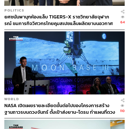
POLITICS
ยศชนันพาบุกห้องแล็บ TIGERS-X ราชวิทยาลัยจุฬาภ
64
รณ์ ชมภารกิจวิศวกรไทยคุมสเปซแล็บผลิตยาบนอวกาศ
WORLD
NASA เปิดเผยรายละเอียดขั้นต่อไปของโครงการสร้าง
110
ฐานถาวรบนดวงจันทร์ ตั้งเป้าส่งยาน-โดรน ทำแผนที่ดวง
จันทร์ ก่อนส่งมนุษย์ไป