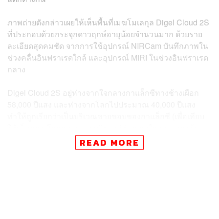
ภาพถ่ายดังกล่าวเผยให้เห็นพื้นที่เมฆโมเลกุล Digel Cloud 2S
ที่ประกอบด้วยกระจุกดาวฤกษ์อายุน้อยจำนวนมาก ด้วยราย
ละเอียดสุดคมชัด จากการใช้อุปกรณ์ NIRCam บันทึกภาพใน
ช่วงคลื่นอินฟราเรดใกล้ และอุปกรณ์ MIRI ในช่วงอินฟราเรด
กลาง
Digel Cloud 2S อยู่ห่างจากใจกลางกาแล็กซีทางช้างเผือก
58,000 ปีแสง และห่างจากโลกไปประมาณ 40,000 ปีแสง
ทำให้ถูกเรียกว่าเป็นบริเวณชายขอบของกาแล็กซี (เพื่อเทียบ
ให้เห็นภาพ โลกและระบบสุริยะอยู่ห่างจากใจกลางทางช้าง
เผือกประมาณ 26,000 ปีแสง)
READ MORE
บริเวณดังกล่าวมีธาตุที่หนักกว่าไฮโดรเจนและฮีเลียมค่อน
ข้างน้อย คล้ายคลึงกับยุคแรกเริ่มของกาแล็กซีทางช้างเผือก
ซึ่งการศึกษาบริเวณ Digel Cloud 2S เช่นเดียวกับส่วนอื่นๆ
ในชายขอบของทางช้างเผือก ช่วยให้นักดาราศาสตร์
ทำความเข้าใจถึงความแตกต่างของดาวฤกษ์ประเภทต่างๆ ที่