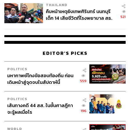
THAILAND
คืบหน้าเหตุยิงเทพศิรินทร์ นนทบุรี
521
เด็ก 14 เสียชีวิตที่โรงพยาบาล สธ.
ยืนยันครูเสียชีวิต 5 ราย เจ็บ 22
ราย
EDITOR'S PICKS
POLITICS
มหากาพย์โกงข้อสอบท้องถิ่น ก่อน
559
เดินหน้าสู่จุดจบในสัปดาห์นี้
POLITICS
เส้นทางคดี 44 สส. ในชั้นศาลฎีกา
196
จะรู้ผลเมื่อไร
WORLD