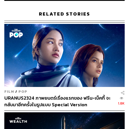
TAGS:
ดาวฤกษ์
NASA
James Webb Space Telescope
อวกาศ
RELATED STORIES
906
ABOUT THE AUTHOR
FILM
/
POP
กรทอง วิริยะเศวตกุล
URANUS2324 ภาพยนตร์เรื่องแรกของ ฟรีน-เบ็คกี้ จะ
นักสื่อสารดาราศาสตร์ ครีเอเตอร์ด้านอวกาศ
1.8K
กลับมาอีกครั้งในรูปแบบ Special Version