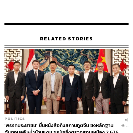
LOADING...
ABOUT THE AUTHOR
ธนกร วงษ์ปัญญา
บรรณาธิการข่าวในประเทศ กอง
RELATED STORIES
บรรณาธิการข่าว THE STANDARD
POLITICS
‘พรรคประชาชน’ ยื่นหนังสือถึงสถานทูตจีน ชงหลักฐาน
...
ต้นตอมลพิษน้ำข้ามแดน ขอปักกิ่งตรวจสอบเหมือง 2,676