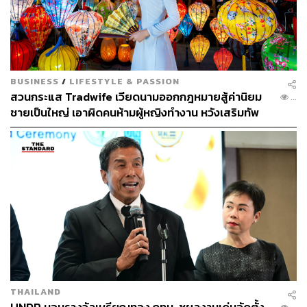
BUSINESS
/
LIFESTYLE & PASSION
สวนกระแส Tradwife เวียดนามออกกฎหมายสู้ค่านิยม
...
ชายเป็นใหญ่ เอาผิดคนห้ามผู้หญิงทำงาน หวังเสริมทัพ
ภาคการผลิตระยะยาว
THAILAND