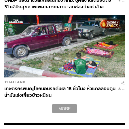
UNDP มอบรางวัลเหรียญทอง กทม. ชูผลงานเด่นจัดตั้ง
...
31 คลินิกสุขภาพเพศหลากหลาย-ลดช่องว่างค่าจ้าง
THAILAND
เกษตรกรพิษณุโลกนอนรอดีเซล 18 ชั่วโมง หิ้วแกลลอนตุน
...
น้ำมันเร่งเกี่ยวข้าวหนีฝน
MORE