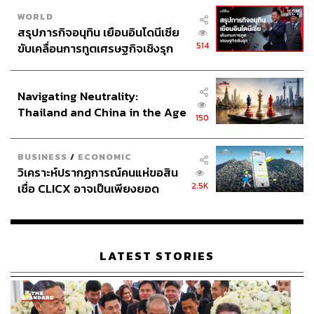
WORLD
สรุปภารกิจอนุทิน เยือนอินโดนีเซีย
514
ขับเคลื่อนการทูตเศรษฐกิจเชิงรุก
TAGS:
Singapore
ญาญ่า-อุรัสยา เสปอร์บันด์
ประกาศหุ้นส่วนยุทธศาสตร์ไทย –
ณเดชน์ คูกิมิยะ
อินโดนีเซีย
Destination Samsonite: Voyaging Through Time
Navigating Neutrality:
Thailand and China in the Age
150
of a New Global Order
BUSINESS
/
ECONOMIC
วิเคราะห์ปรากฏการณ์คนแห่ขอสิน
2.5K
เชื่อ CLICX อาจเป็นเพียงยอด
ภูเขาน้ำแข็ง ของปัญหาหนี้ครัว
213
เรือนไทยที่ถูกซุกไว้
LATEST STORIES
ABOUT THE AUTHOR
คริสตอฟเฟอร์ สเวนซัน
บรรณาธิการแฟชั่นและคัลเจอร์ต่างประเทศ