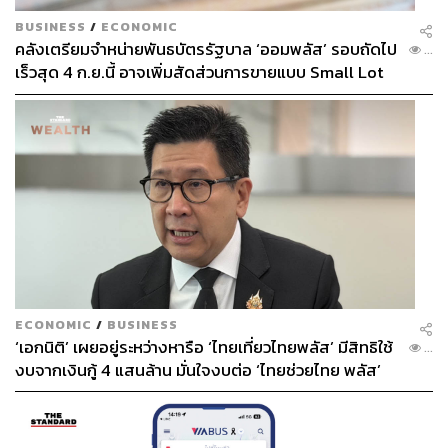
BUSINESS
/
ECONOMIC
คลังเตรียมจำหน่ายพันธบัตรรัฐบาล ‘ออมพลัส’ รอบถัดไป
...
เร็วสุด 4 ก.ย.นี้ อาจเพิ่มสัดส่วนการขายแบบ Small Lot
First มากขึ้น
ECONOMIC
/
BUSINESS
‘เอกนิติ’ เผยอยู่ระหว่างหารือ ‘ไทยเที่ยวไทยพลัส’ มีสิทธิใช้
...
งบจากเงินกู้ 4 แสนล้าน มั่นใจงบต่อ ‘ไทยช่วยไทย พลัส’
เฟส 2 มีเพียงพอ