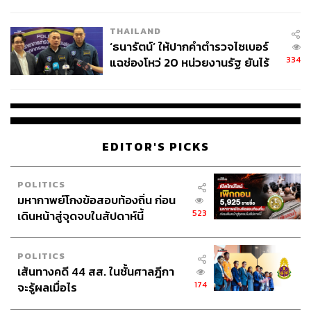
ผลิต 8.3 ล้าน สู่ข้อพิพาท ‘มา
เวลล์ฯ’ ฟ้อง ‘โทน บางแค’ ผิดนัด
THAILAND
จ่ายหนี้-แอบระบุแบรนด์
‘ธนารัตน์’ ให้ปากคำตำรวจไซเบอร์
334
แฉช่องโหว่ 20 หน่วยงานรัฐ ยันไร้
นัยทางการเมือง
EDITOR'S PICKS
POLITICS
มหากาพย์โกงข้อสอบท้องถิ่น ก่อน
523
เดินหน้าสู่จุดจบในสัปดาห์นี้
POLITICS
เส้นทางคดี 44 สส. ในชั้นศาลฎีกา
174
จะรู้ผลเมื่อไร