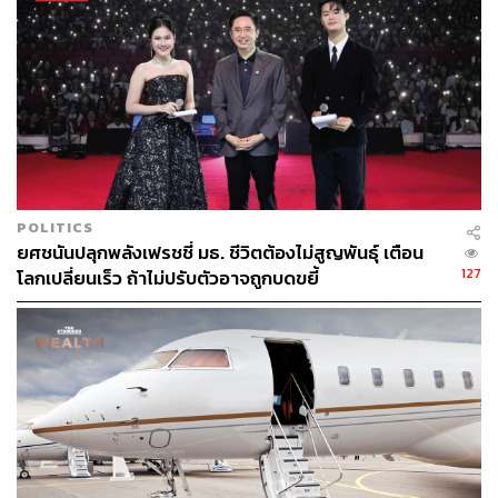
POLITICS
ยศชนันปลุกพลังเฟรชชี่ มธ. ชีวิตต้องไม่สูญพันธุ์ เตือน
127
โลกเปลี่ยนเร็ว ถ้าไม่ปรับตัวอาจถูกบดขยี้