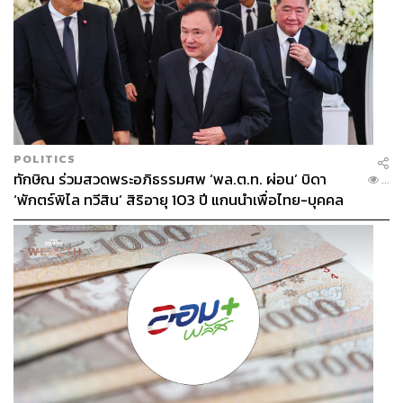
ประจำสำนักข่าว THE STANDARD
POLITICS
ทักษิณ ร่วมสวดพระอภิธรรมศพ ‘พล.ต.ท. ผ่อน’ บิดา
...
‘พักตร์พิไล ทวีสิน’ สิริอายุ 103 ปี แกนนำเพื่อไทย-บุคคล
หลากวงการร่วมอาลัย