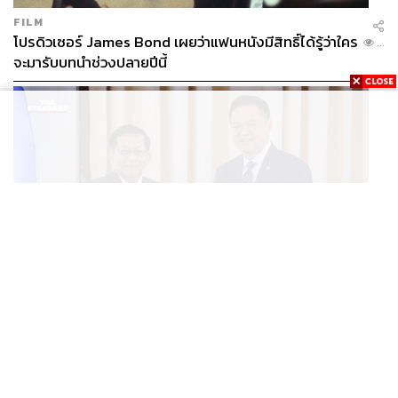
FILM
โปรดิวเซอร์ James Bond เผยว่าแฟนหนังมีสิทธิ์ได้รู้ว่าใคร
...
จะมารับบทนำช่วงปลายปีนี้
WORLD
อนุทิน-มินอ่องหล่าย ออกแถลงการณ์ร่วม หนุนความร่วม
...
มือรอบด้าน ยกระดับปราบอาชญากรรมข้ามชาติ แก้ปัญหา
หมอกควัน-มลพิษทางน้ำ