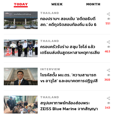
TODAY
WEEK
MONTH
THAILAND
กองปราบฯ สอบเข้ม ‘อดีตอธิบดี
551
สถ.’ คดีทุจริตสอบท้องถิ่น แจ้ง 6
ข้อหาหนัก จ่อชง ป.ป.ช. 12 ส.ค. นี้
THAILAND
ครอบครัวรับร่าง ฮลุน โซโล่ แล้ว
463
เตรียมส่งชันสูตรหาสาเหตุการเสีย
ชีวิต
INTERVIEW
ไขรหัสตั้ง ผบ.ตร. ‘ความสามารถ
368
vs อาวุโส’ และอนาคตการปฏิรูปสี
กากี กับ พล.ต.อ. เอก อังสนานนท์
THAILAND
สรุปมหากาพย์กล้องส่องพระ
343
ZEISS Blue Marine จากสัญญา